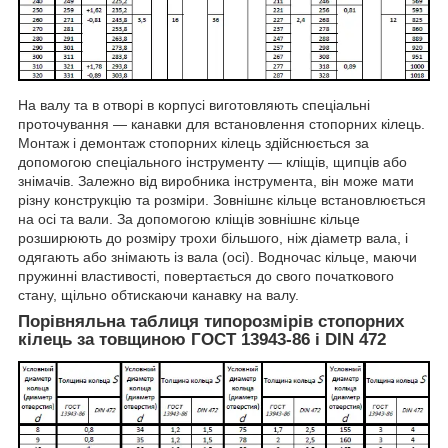
На валу та в отворі в корпусі виготовляють спеціальні
проточування — канавки для встановлення стопорних кілець.
Монтаж і демонтаж стопорних кілець здійснюється за
допомогою спеціального інструменту — кліщів, щипців або
знімачів. Залежно від виробника інструмента, він може мати
різну конструкцію та розміри. Зовнішнє кільце встановлюється
на осі та вали. За допомогою кліщів зовнішнє кільце
розширюють до розміру трохи більшого, ніж діаметр вала, і
одягають або знімають із вала (осі). Водночас кільце, маючи
пружинні властивості, повертається до свого початкового
стану, щільно обтискаючи канавку на валу.
Порівняльна таблиця типорозмірів стопорних
кілець за товщиною ГОСТ 13943-86 і DIN 472