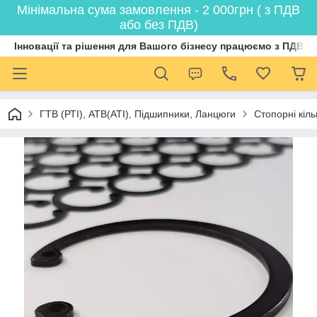
Мінімальна сума замовлення - 2 000грн ( з ПДВ
або без ПДВ)
Інновації та рішення для Вашого бізнесу працюємо з ПДВ
ГТВ (РТI), АТВ(АТI), Пiдшипники, Ланцюги
Стопорні кіл