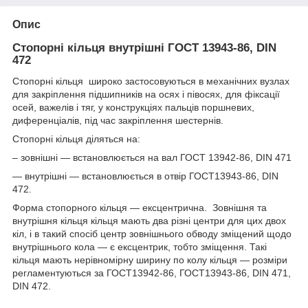
Опис
Стопорні кільця внутрішні ГОСТ 13943-86, DIN
472
Стопорні кільця широко застосовуються в механічних вузлах
для закріплення підшипників на осях і півосях, для фіксації
осей, важелів і тяг, у конструкціях пальців поршневих,
диференціалів, під час закріплення шестернів.
Стопорні кільця діляться на:
– зовнішні — встановлюється на вал ГОСТ 13942-86, DIN 471
— внутрішні — встановлюється в отвір ГОСТ13943-86, DIN
472.
Форма стопорного кільця — ексцентрична. Зовнішня та
внутрішня кільця кільця мають два різні центри для цих двох
кіл, і в такий спосіб центр зовнішнього обводу зміщений щодо
внутрішнього кола — є ексцентрик, тобто зміщення. Такі
кільця мають нерівномірну ширину по колу кільця — розміри
регламентуються за ГОСТ13942-86, ГОСТ13943-86, DIN 471,
DIN 472.