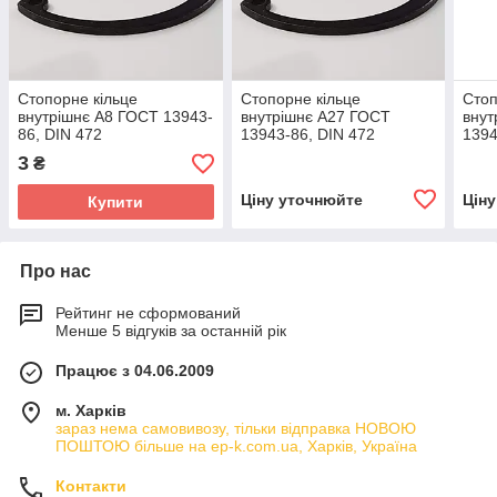
Стопорне кільце
Стопорне кільце
Стоп
внутрішнє А8 ГОСТ 13943-
внутрішнє А27 ГОСТ
внут
86, DIN 472
13943-86, DIN 472
1394
3
₴
Ціну уточнюйте
Цін
Купити
Про нас
Рейтинг не сформований
Менше 5 відгуків за останній рік
Працює з 04.06.2009
м. Харків
зараз нема самовивозу, тільки відправка НОВОЮ
ПОШТОЮ більше на ep-k.com.ua, Харків, Україна
Контакти