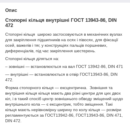
Опис
Стопорні кільця внутрішні ГОСТ 13943-86, DIN
472
Стопорні кільця широко застосовуються в механічних вузлах
для закріплення підшипників на осях і півосях, для фіксації
осей, важелів і тяг, у конструкціях пальців поршневих,
диференціалів, під час закріплення шестерень.
Стопорні кільця діляться на:
– зовнішні — встановлюється на вал ГОСТ 13942-86, DIN 471
— внутрішні — встановлюється в отвір ГОСТ13943-86, DIN
472.
Форма стопорного кільця — ексцентрична. Зовнішня та
внутрішня кільця кільця мають два різні центри для цих двох
кіл, і в такий спосіб центр зовнішнього обводу зміщений щодо
внутрішнього кола — є ексцентрик, тобто зміщення. Такі
кільця мають нерівномірну ширину по колу кільця — розміри
регламентуються за ГОСТ13942-86, ГОСТ13943-86, DIN 471,
DIN 472.