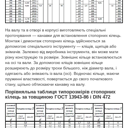
На валу та в отворі в корпусі виготовляють спеціальні
проточування — канавки для встановлення стопорних кілець.
Монтаж і демонтаж стопорних кілець здійснюється за
допомогою спеціального інструменту — кліщів, щипців або
знімачів. Залежно від виробника інструмента, він може мати
різну конструкцію та розміри. Зовнішнє кільце встановлюється
на осі та вали. За допомогою кліщів зовнішнє кільце
розширюють до розміру трохи більшого, ніж діаметр вала, і
одягають або знімають із вала (осі). Водночас кільце, маючи
пружинні властивості, повертається до свого початкового
стану, щільно обтискаючи канавку на валу.
Порівняльна таблиця типорозмірів стопорних
кілець за товщиною ГОСТ 13943-86 і DIN 472