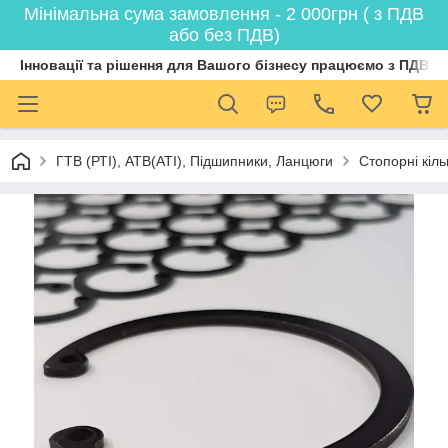
Мінімальна сума замовлення - 2 000грн ( з ПДВ
або без ПДВ)
Інновації та рішення для Вашого бізнесу працюємо з ПДВ
ГТВ (РТI), АТВ(АТI), Пiдшипники, Ланцюги
Стопорні кіл