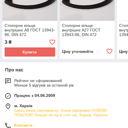
Стопорне кільце
Стопорне кільце
Стоп
внутрішнє А8 ГОСТ 13943-
внутрішнє А27 ГОСТ
внут
86, DIN 472
13943-86, DIN 472
1394
3
₴
Ціну уточнюйте
Цін
Купити
Про нас
Рейтинг не сформований
Менше 5 відгуків за останній рік
Працює з 04.06.2009
м. Харків
зараз нема самовивозу, тільки відправка НОВОЮ
ПОШТОЮ більше на ep-k.com.ua, Харків, Україна
Контакти