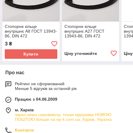
Стопорне кільце
Стопорне кільце
Стоп
внутрішнє А8 ГОСТ 13943-
внутрішнє А27 ГОСТ
внут
86, DIN 472
13943-86, DIN 472
1394
3
₴
Ціну уточнюйте
Цін
Купити
Про нас
Рейтинг не сформований
Менше 5 відгуків за останній рік
Працює з 04.06.2009
м. Харків
зараз нема самовивозу, тільки відправка НОВОЮ
ПОШТОЮ більше на ep-k.com.ua, Харків, Україна
Контакти