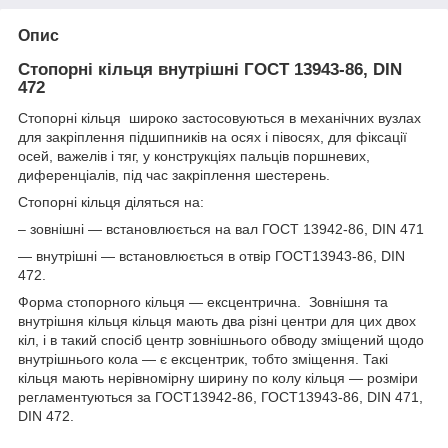
Опис
Стопорні кільця внутрішні ГОСТ 13943-86, DIN
472
Стопорні кільця широко застосовуються в механічних вузлах
для закріплення підшипників на осях і півосях, для фіксації
осей, важелів і тяг, у конструкціях пальців поршневих,
диференціалів, під час закріплення шестерень.
Стопорні кільця діляться на:
– зовнішні — встановлюється на вал ГОСТ 13942-86, DIN 471
— внутрішні — встановлюється в отвір ГОСТ13943-86, DIN
472.
Форма стопорного кільця — ексцентрична. Зовнішня та
внутрішня кільця кільця мають два різні центри для цих двох
кіл, і в такий спосіб центр зовнішнього обводу зміщений щодо
внутрішнього кола — є ексцентрик, тобто зміщення. Такі
кільця мають нерівномірну ширину по колу кільця — розміри
регламентуються за ГОСТ13942-86, ГОСТ13943-86, DIN 471,
DIN 472.