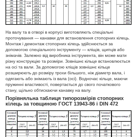
На валу та в отворі в корпусі виготовляють спеціальні
проточування — канавки для встановлення стопорних кілець.
Монтаж і демонтаж стопорних кілець здійснюється за
допомогою спеціального інструменту — кліщів, щипців або
знімачів. Залежно від виробника інструмента, він може мати
різну конструкцію та розміри. Зовнішнє кільце встановлюється
на осі та вали. За допомогою кліщів зовнішнє кільце
розширюють до розміру трохи більшого, ніж діаметр вала, і
одягають або знімають із вала (осі). Водночас кільце, маючи
пружинні властивості, повертається до свого початкового
стану, щільно обтискаючи канавку на валу.
Порівняльна таблиця типорозмірів стопорних
кілець за товщиною ГОСТ 13943-86 і DIN 472