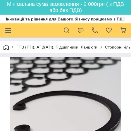
Мінімальна сума замовлення - 2 000грн ( з ПДВ
або без ПДВ)
Інновації та рішення для Вашого бізнесу працюємо з ПДВ
ГТВ (РТI), АТВ(АТI), Пiдшипники, Ланцюги
Стопорні кіл