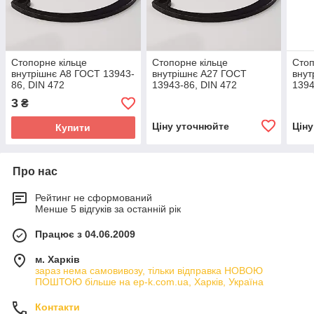
Стопорне кільце
Стопорне кільце
Стоп
внутрішнє А8 ГОСТ 13943-
внутрішнє А27 ГОСТ
внут
86, DIN 472
13943-86, DIN 472
1394
3
₴
Ціну уточнюйте
Цін
Купити
Про нас
Рейтинг не сформований
Менше 5 відгуків за останній рік
Працює з 04.06.2009
м. Харків
зараз нема самовивозу, тільки відправка НОВОЮ
ПОШТОЮ більше на ep-k.com.ua, Харків, Україна
Контакти