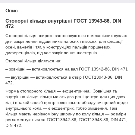
Опис
Стопорні кільця внутрішні ГОСТ 13943-86, DIN
472
Стопорні кільця широко застосовуються в механічних вузлах
для закріплення підшипників на осях і півосях, для фіксації
осей, важелів і тяг, у конструкціях пальців поршневих,
диференціалів, під час закріплення шестернів.
Стопорні кільця діляться на:
– зовнішні — встановлюється на вал ГОСТ 13942-86, DIN 471
— внутрішні — встановлюється в отвір ГОСТ13943-86, DIN
472.
Форма стопорного кільця — ексцентрична. Зовнішня та
внутрішня кільця кільця мають два різні центри для цих двох
кіл, і в такий спосіб центр зовнішнього обводу зміщений щодо
внутрішнього кола — є ексцентрик, тобто зміщення. Такі
кільця мають нерівномірну ширину по колу кільця — розміри
регламентуються за ГОСТ13942-86, ГОСТ13943-86, DIN 471,
DIN 472.