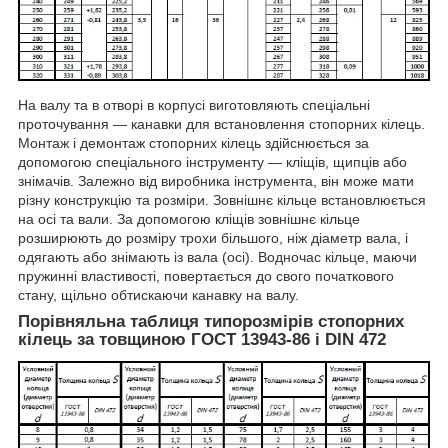
На валу та в отворі в корпусі виготовляють спеціальні
проточування — канавки для встановлення стопорних кілець.
Монтаж і демонтаж стопорних кілець здійснюється за
допомогою спеціального інструменту — кліщів, щипців або
знімачів. Залежно від виробника інструмента, він може мати
різну конструкцію та розміри. Зовнішнє кільце встановлюється
на осі та вали. За допомогою кліщів зовнішнє кільце
розширюють до розміру трохи більшого, ніж діаметр вала, і
одягають або знімають із вала (осі). Водночас кільце, маючи
пружинні властивості, повертається до свого початкового
стану, щільно обтискаючи канавку на валу.
Порівняльна таблиця типорозмірів стопорних
кілець за товщиною ГОСТ 13943-86 і DIN 472