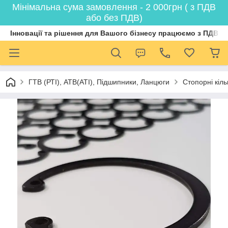
Мінімальна сума замовлення - 2 000грн ( з ПДВ
або без ПДВ)
Інновації та рішення для Вашого бізнесу працюємо з ПДВ
ГТВ (РТI), АТВ(АТI), Пiдшипники, Ланцюги
Стопорні кіл