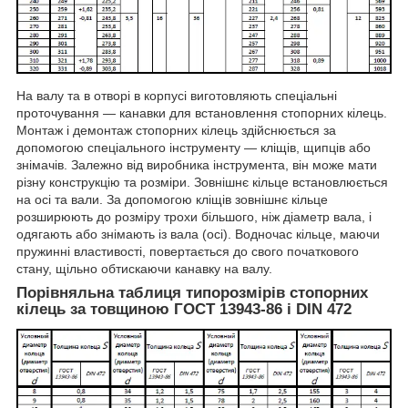
На валу та в отворі в корпусі виготовляють спеціальні
проточування — канавки для встановлення стопорних кілець.
Монтаж і демонтаж стопорних кілець здійснюється за
допомогою спеціального інструменту — кліщів, щипців або
знімачів. Залежно від виробника інструмента, він може мати
різну конструкцію та розміри. Зовнішнє кільце встановлюється
на осі та вали. За допомогою кліщів зовнішнє кільце
розширюють до розміру трохи більшого, ніж діаметр вала, і
одягають або знімають із вала (осі). Водночас кільце, маючи
пружинні властивості, повертається до свого початкового
стану, щільно обтискаючи канавку на валу.
Порівняльна таблиця типорозмірів стопорних
кілець за товщиною ГОСТ 13943-86 і DIN 472