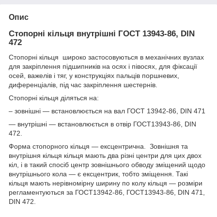
Опис
Стопорні кільця внутрішні ГОСТ 13943-86, DIN
472
Стопорні кільця широко застосовуються в механічних вузлах
для закріплення підшипників на осях і півосях, для фіксації
осей, важелів і тяг, у конструкціях пальців поршневих,
диференціалів, під час закріплення шестернів.
Стопорні кільця діляться на:
– зовнішні — встановлюється на вал ГОСТ 13942-86, DIN 471
— внутрішні — встановлюється в отвір ГОСТ13943-86, DIN
472.
Форма стопорного кільця — ексцентрична. Зовнішня та
внутрішня кільця кільця мають два різні центри для цих двох
кіл, і в такий спосіб центр зовнішнього обводу зміщений щодо
внутрішнього кола — є ексцентрик, тобто зміщення. Такі
кільця мають нерівномірну ширину по колу кільця — розміри
регламентуються за ГОСТ13942-86, ГОСТ13943-86, DIN 471,
DIN 472.