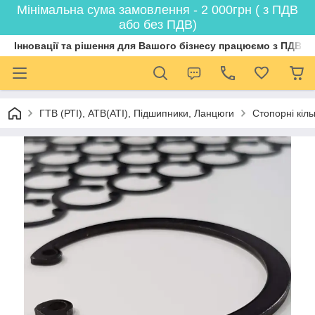
Мінімальна сума замовлення - 2 000грн ( з ПДВ
або без ПДВ)
Інновації та рішення для Вашого бізнесу працюємо з ПДВ
ГТВ (РТI), АТВ(АТI), Пiдшипники, Ланцюги
Стопорні кіл