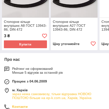
Стопорне кільце
Стопорне кільце
Стоп
внутрішнє А8 ГОСТ 13943-
внутрішнє А27 ГОСТ
внут
86, DIN 472
13943-86, DIN 472
1394
3
₴
Ціну уточнюйте
Цін
Купити
Про нас
Рейтинг не сформований
Менше 5 відгуків за останній рік
Працює з 04.06.2009
м. Харків
зараз нема самовивозу, тільки відправка НОВОЮ
ПОШТОЮ більше на ep-k.com.ua, Харків, Україна
Контакти