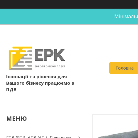
Мінімальн
Головна
Інновації та рішення для
Вашого бізнесу працюємо з
ПДВ
ГТВ (РТI), АТВ (АТI), Пiдшипник,