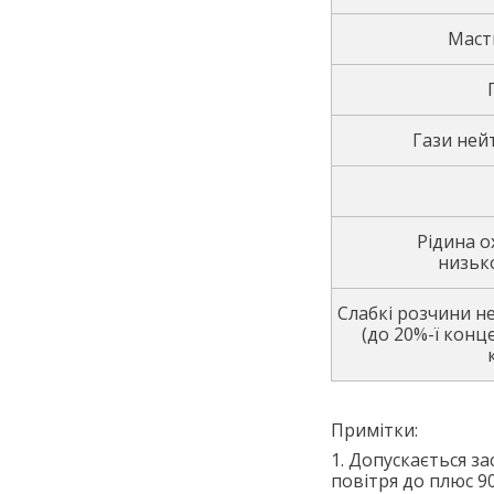
Маст
Гази нейт
Рідина 
низьк
Слабкі розчини не
(до 20%-ї конце
Примітки:
1. Допускається з
повітря до плюс 90