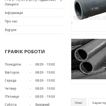
Ланцюги
Iнформація
Про нас
Вiдгуки
ГРАФІК РОБОТИ
Понеділок
08:00
19:00
Вівторок
08:00
19:00
Середа
08:00
19:00
Четвер
08:00
19:00
Пʼятниця
08:00
19:00
Опис
Характе
Субота
Вихідний