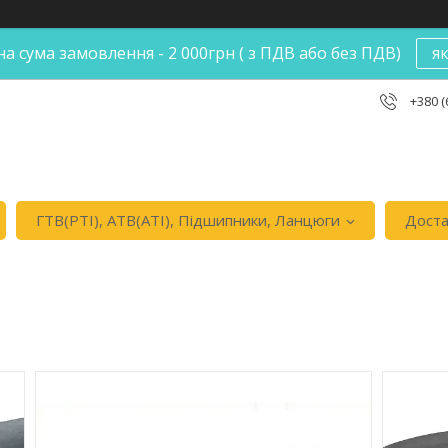
а сума замовлення - 2 000грн ( з ПДВ або без ПДВ)
я
+380 (
ГТВ(РТI), АТВ(АТI), Пiдшипники, Ланцюги
Доста