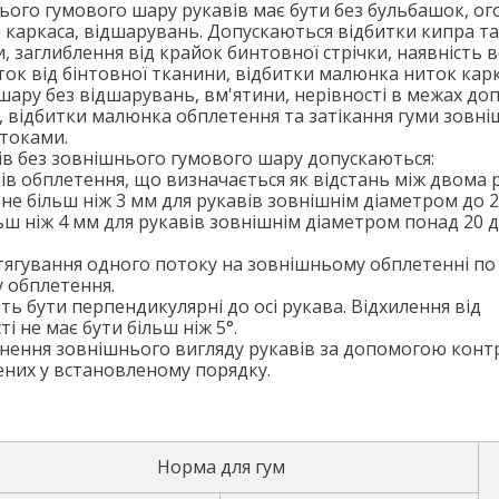
ого гумового шару рукавів має бути без бульбашок, ог
 каркаса, відшарувань. Допускаються відбитки кипра та
, заглиблення від крайок бинтовної стрічки, наявність в
ок від бінтовної тканини, відбитки малюнка ниток карк
ару без відшарувань, вм'ятини, нерівності в межах доп
, відбитки малюнка обплетення та затікання гуми зовн
отоками.
ів без зовнішнього гумового шару допускаються:
ів обплетення, що визначається як відстань між двома 
не більш ніж 3 мм для рукавів зовнішнім діаметром до 
ьш ніж 4 мм для рукавів зовнішнім діаметром понад 20 
тягування одного потоку на зовнішньому обплетенні по
у обплетення.
ть бути перпендикулярні до осі рукава. Відхилення від
 не має бути більш ніж 5°.
чнення зовнішнього вигляду рукавів за допомогою кон
ених у встановленому порядку.
Норма для гум