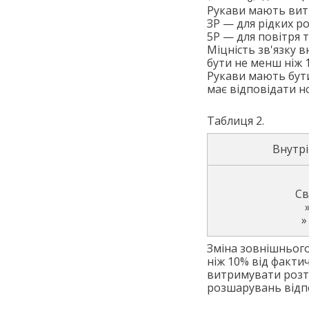
Рукави мають вит
ЗР — для рідких р
5Р — для повітря т
Міцність зв'язку 
бути не менш ніж 15
Рукави мають бути
має відповідати но
Таблиця 2.
Внутрі
Св
»
Зміна зовнішнього
ніж 10% від факти
витримувати розтя
розшарувань відпо