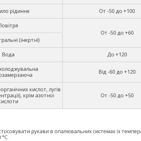
ило рідинне
От -50 до +100
Повітря
От -50 до +60
ральні (інертні)
Вода
До +120
охолоджувальна
Від -60 до +120
озамерзаюча
органічних кислот, лугів
нтрації), крім азотної
От -50 до +50
кислоти
астосовувати рукави в опалювальних системах із темпе
 °C.