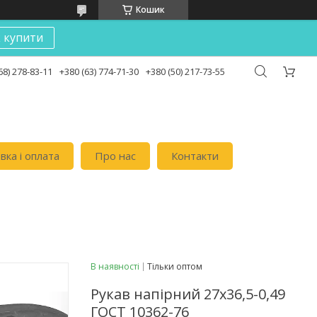
Кошик
к купити
68) 278-83-11
+380 (63) 774-71-30
+380 (50) 217-73-55
вка i оплата
Про нас
Контакти
В наявності
Тільки оптом
Рукав напірний 27х36,5-0,49
ГОСТ 10362-76