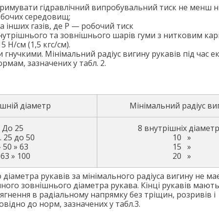
римувати гідравлічний випробувальний тиск не менш н
обочих середовищ;
а інших газів, де Р — робочий тиск
внутрішнього та зовнішнього шарів гуми з нитковим ка
 Н/см (1,5 кгс/см).
 гнучкими. Мінімальний радіус вигину рукавів під час ек
рмам, зазначених у табл. 2.
шній діаметр
Мінімальний радіус ви
До 25
8 внутрішніх діаметр
. 25 до 50
10 »
» 50 » 63
15 »
 63 » 100
20 »
 діаметра рукавів за мінімального радіуса вигину не ма
чного зовнішнього діаметра рукава. Кінці рукавів мают
гнення в радіальному напрямку без тріщин, розривів і
відно до норм, зазначених у табл.3.