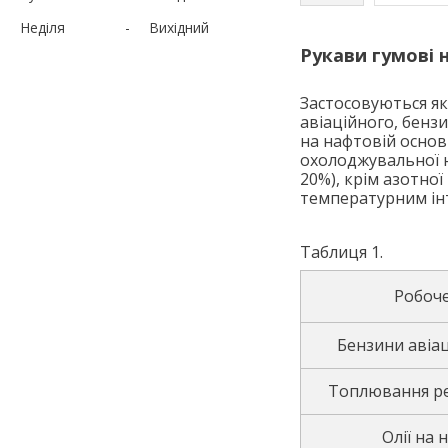
Неділя
Вихідний
Рукави гумові 
Застосовуються як
авіаційного, бенз
на нафтовій основ
охолоджувальної н
20%), крім азотно
температурним інт
Таблиця 1.
Робоч
Бензини авіац
Топлювання ре
Олії на 