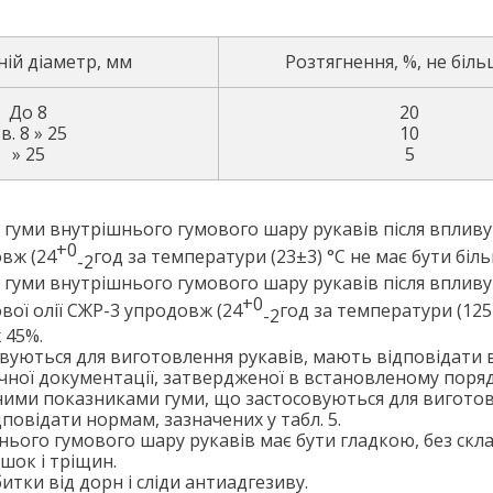
ій діаметр, мм
Розтягнення, %, не біль
До 8
20
в. 8 » 25
10
» 25
5
в гуми внутрішнього гумового шару рукавів після впливу
+0
овж (24
год за температури (23±3) °C не має бути біль
-2
в гуми внутрішнього гумового шару рукавів після впливу
+0
вої олії СЖР-3 упродовж (24
год за температури (125
-2
 45%.
вуються для виготовлення рукавів, мають відповідати
ної документації, затвердженої в встановленому поряд
ними показниками гуми, що застосовуються для вигото
повідати нормам, зазначених у табл. 5.
ього гумового шару рукавів має бути гладкою, без скла
шок і тріщин.
итки від дорн і сліди антиадгезиву.