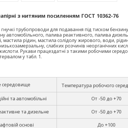
напірні з нитяним посиленням ГОСТ 10362-76
 гнучкі трубопроводи для подавання під тиском бензин
ину автомобільного, палива реактивного, палива дизел
і, мастила рідин, мастила солідолу жирового, води, ріди
изькозамерзальну, слабких розчинів неорганічних кислот
ї кислоти. Рукави працездатні з такими робочими сере
ервалом у табл. 1.
е середовище
Температура робочого сере
ійні та автомобільні
От -50 до +70
активне та дизельне
От -50 до +70
нафтовій основі
До +100