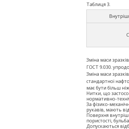
Таблиця 3.
Внутрішн
С
Зміна маси зразкі
ГОСТ 9.030. упрод
Зміна маси зразкі
стандартної нафто
має бути більш ніж
Нитки, що застосо
нормативно-техніч
За фізико-механіч
рукавів, мають від
Поверхня внутрішн
пористості, бульба
Допускаються відб