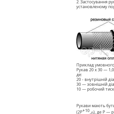
2. Застосування ру
установленому по
Приклад умовного
Рукав 20 х 30 — 1,
де:
20 - внутрішній ді
30 — зовнішній ді
10 — робочий тиск 
Рукави мають бути
+10
(2Р
), де Р —
-0