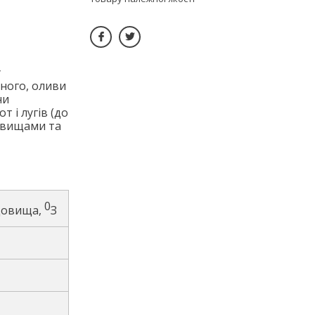
у
ьного, оливи
ни
 і лугів (до
довищами та
0
довища,
З