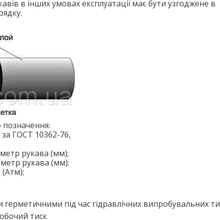
кавів в інших умовах експлуатації має бути узгоджене в
рядку.
 позначення:
0 за ГОСТ 10362-76,
аметр рукава (мм);
аметр рукава (мм);
(Атм);
 герметичними під час гідравлічних випробувальних ти
 робочий тиск