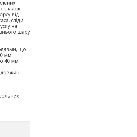
олених
 складок
орсу від
аса, сліди
уску на
ішнього шару
рядами, що
20 мм
до 40 мм
 довжині
трольних