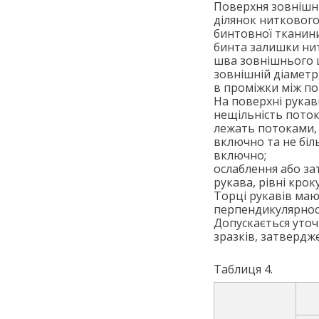
Поверхня зовнішнь
ділянок ниткового
бинтовної тканини
бинта залишки нит
шва зовнішнього ш
зовнішній діаметр
в проміжки між п
На поверхні рукав
нещільність поток
лежать потоками, 
включно та не біл
включно;
ослаблення або за
рукава, рівні крок
Торці рукавів маю
перпендикулярності
Допускається уто
зразків, затвердж
Таблиця 4.