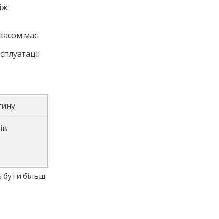
іж:
ркасом має
сплуатації
гину
ів
є бути більш
ь