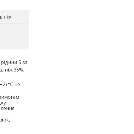
ш ніж
 рідини Б за
ш ніж 35%.
±2) °C не
 вимогам
ку.
влення
док,