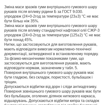
Зміна маси зразків гуми внутрішнього гумового шару
рукавів після впливу рідини Б за ГОСТ 9.030.
упродовж (24
+0
-2
год за температури (23±3) °C не має
бути більш ніж 35%.
Зміна маси зразків гуми внутрішнього гумового шару
рукавів після впливу стандартної нафтової олії СЖР-3
упродовж (24
+0
-2
год за температури (125±2) °C не має
бути понад 45%.
Нитки, що застосовуються для виготовлення рукавів,
мають відповідати вимогам нормативно-технічної
документації, затвердженої в встановленому порядку.
За фізико-механічними показниками гуми, що
застосовуються для виготовлення рукавів, мають
відповідати нормам, зазначеним у табл. 5.
Поверхня внутрішнього гумового шару рукавів має
бути гладкою, без складок, пористості, бульбашок і
тріщин.
Допускаються відбитки від дорн і сліди антиадгезиву.
Поверхня зовнішнього гумового шару рукавів має бути
без бульбашок, оголених ділянок ниткового каркаса,
відшарувань. Допускаються відбитки кипра та складок