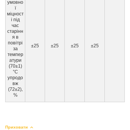
умовно
ї
міцност
і під
час
старінн
я в
повітрі
±25
±25
±25
±25
за
темпер
атури
(70±1)
°C
упродо
вж
(72±2),
%
Приховати