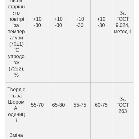
після
старінн
я в
За
повітрі
+10
+10
+10
+10
ГОСТ
за
-30
-30
-30
-30
9.024,
темпер
метод 1
атури
(70±1)
°C
упродо
вж
(72±2),
%
Твердіс
ть за
За
Шором
55-70
65-80
55-75
60-75
ГОСТ
А,
263
одиниц
і
Зміна