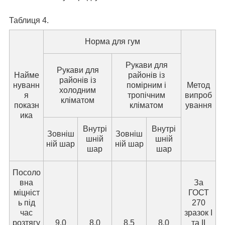
Таблиця 4.
Норма для гум
Рукави для
Рукави для
Найме
районів із
районів із
нуванн
помірним і
Метод
холодним
я
тропічним
випроб
кліматом
показн
кліматом
ування
ика
Внутрі
Внутрі
Зовніш
Зовніш
шній
шній
ній шар
ній шар
шар
шар
Посоло
вна
За
міцніст
ГОСТ
ь під
270
час
зразок I
розтягу
9,0
8,0
8,5
8,0
та II