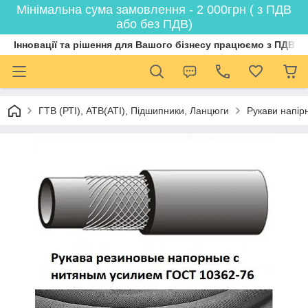
Мінімальна сума замовлення - 2 000грн ( з ПДВ
або без ПДВ)
Інновації та рішення для Вашого бізнесу працюємо з ПДВ
ГТВ (РТI), АТВ(АТI), Пiдшипники, Ланцюги
Рукави напірн