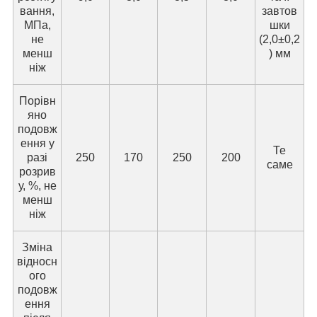
вання,
завтов
МПа,
шки
не
(2,0±0,2
менш
) мм
ніж
Порівн
яно
подовж
ення у
Те
разі
250
170
250
200
саме
розрив
у, %, не
менш
ніж
Зміна
відносн
ого
подовж
ення