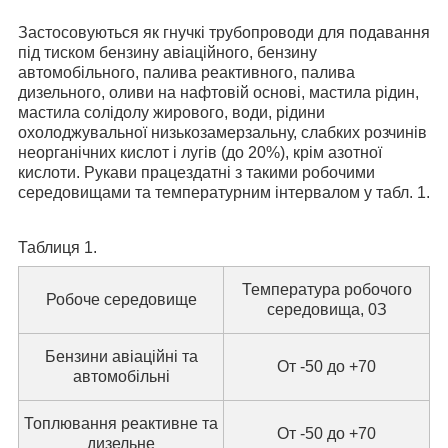
Застосовуються як гнучкі трубопроводи для подавання
під тиском бензину авіаційного, бензину
автомобільного, палива реактивного, палива
дизельного, оливи на нафтовій основі, мастила рідин,
мастила солідолу жирового, води, рідини
охолоджувальної низькозамерзальну, слабких розчинів
неорганічних кислот і лугів (до 20%), крім азотної
кислоти. Рукави працездатні з такими робочими
середовищами та температурним інтервалом у табл. 1.
Таблиця 1.
Температура робочого
Робоче середовище
середовища,
0
З
Бензини авіаційні та
От -50 до +70
автомобільні
Топлювання реактивне та
От -50 до +70
дизельне