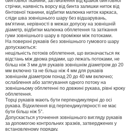
бинтовної тканини, заглиблення від крайок бинтовної
стрічки, наявність ворсу від бинта залишки ниток від
бінтовної тканини, відбитки малюнка ниток каркаса,
сліди шва зовнішнього шару без відшарувань,
вм'ятини, нерівності в межах допуску на зовнішній
діаметр, відбитки малюнка обплетення та затікання
гуми зовнішнього шару в проміжки між потоками.
На поверхні рукавів без зовнішнього гумового шару
допускаються:
нещільність потоків обплетення, що визначається як
відстань між двома рядами, що лежать потоками, не
більш ніж 3 мм для рукавів зовнішнім діаметром до 20
мм включно та не більш ніж 4 мм для рукавів
зовнішнім діаметром понад 20 до 40 мм включно;
ослаблення або затягування одного потоку на
зовнішньому обплетенні по довжині рукава, рівні кроку
обплетення.
Торці рукавів мають бути перпендикулярні до осі
рукава. Відхилення від перпендикулярності не має
бути більш ніж 5°.
Допускається уточнення зовнішнього вигляду рукавів
за допомогою контрольних зразків, затверджених у
встановленому порядку.