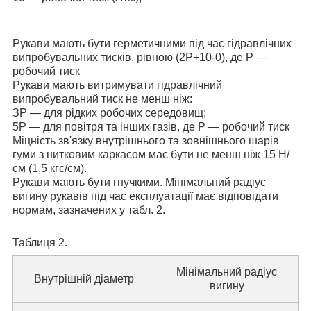
Рукави мають бути герметичними під час гідравлічних
випробувальних тисків, рівною (2Р
+10
-0
), де Р —
робочий тиск
Рукави мають витримувати гідравлічний
випробувальний тиск не менш ніж:
ЗР — для рідких робочих середовищ;
5Р — для повітря та інших газів, де Р — робочий тиск
Міцність зв'язку внутрішнього та зовнішнього шарів
гуми з нитковим каркасом має бути не менш ніж 15 Н/
см (1,5 кгс/см).
Рукави мають бути гнучкими. Мінімальний радіус
вигину рукавів під час експлуатації має відповідати
нормам, зазначених у табл. 2.
Таблиця 2.
Мінімальний радіус
Внутрішній діаметр
вигину