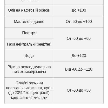
Олії на нафтовій основі
До +100
Мастило рідинне
От -50 до +100
Повітря
От -50 до +60
Гази нейтральні (інертні)
Вода
До +120
Рідина охолоджувальна
Від -60 до +120
низькозамерзаюча
Слабкі розчини
неорганічних кислот, лугів
От -50 до +50
(до 20%-ї концентрації),
крім азотної кислоти