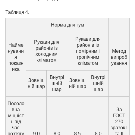
Таблиця 4.
Норма для гум
Рукави для
Рукави для
Найме
районів із
районів із
нуванн
помірним і
Метод
холодним
я
тропічним
випроб
кліматом
показн
кліматом
ування
ика
Внутрі
Внутрі
Зовніш
Зовніш
шній
шній
ній шар
ній шар
шар
шар
Посоло
вна
За
міцніст
ГОСТ
ь під
270
час
зразок I
розтягу
9,0
8,0
8,5
8,0
та II