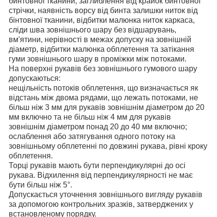
бинтовної тканини, заглиблення від крайок бинтовної
стрічки, наявність ворсу від бинта залишки ниток від
бінтовної тканини, відбитки малюнка ниток каркаса,
сліди шва зовнішнього шару без відшарувань,
вм'ятини, нерівності в межах допуску на зовнішній
діаметр, відбитки малюнка обплетення та затікання
гуми зовнішнього шару в проміжки між потоками.
На поверхні рукавів без зовнішнього гумового шару
допускаються:
нещільність потоків обплетення, що визначається як
відстань між двома рядами, що лежать потоками, не
більш ніж 3 мм для рукавів зовнішнім діаметром до 20
мм включно та не більш ніж 4 мм для рукавів
зовнішнім діаметром понад 20 до 40 мм включно;
ослаблення або затягування одного потоку на
зовнішньому обплетенні по довжині рукава, рівні кроку
обплетення.
Торці рукавів мають бути перпендикулярні до осі
рукава. Відхилення від перпендикулярності не має
бути більш ніж 5°.
Допускається уточнення зовнішнього вигляду рукавів
за допомогою контрольних зразків, затверджених у
встановленому порядку.