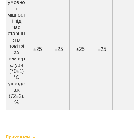
умовно
ї
міцност
і під
час
старінн
я в
повітрі
±25
±25
±25
±25
за
темпер
атури
(70±1)
°C
упродо
вж
(72±2),
%
Приховати