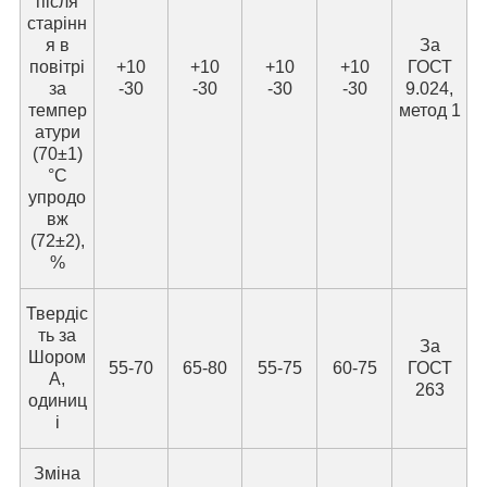
після
старінн
я в
За
повітрі
+10
+10
+10
+10
ГОСТ
за
-30
-30
-30
-30
9.024,
темпер
метод 1
атури
(70±1)
°C
упродо
вж
(72±2),
%
Твердіс
ть за
За
Шором
55-70
65-80
55-75
60-75
ГОСТ
А,
263
одиниц
і
Зміна