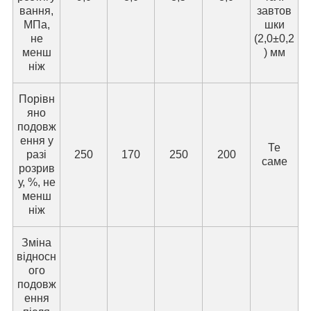
вання,
завтов
МПа,
шки
не
(2,0±0,2
менш
) мм
ніж
Порівн
яно
подовж
ення у
Те
разі
250
170
250
200
саме
розрив
у, %, не
менш
ніж
Зміна
відносн
ого
подовж
ення