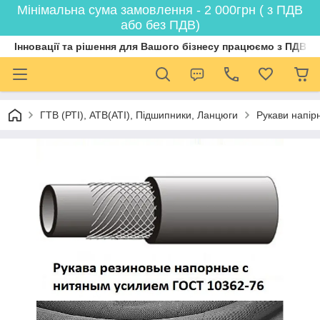
Мінімальна сума замовлення - 2 000грн ( з ПДВ
або без ПДВ)
Інновації та рішення для Вашого бізнесу працюємо з ПДВ
ГТВ (РТI), АТВ(АТI), Пiдшипники, Ланцюги
Рукави напірн