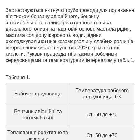
Застосовуються як гнучкі трубопроводи для подавання
під тиском бензину авіаційного, бензину
автомобільного, палива реактивного, палива
дизельного, оливи на нафтовій основі, мастила рідин,
мастила солідолу жирового, води, рідини
охолоджувальної низькозамерзальну, слабких розчинів
неорганічних кислот і лугів (до 20%), крім азотної
кислоти. Рукави працездатні з такими робочими
середовищами та температурним інтервалом у табл. 1.
Таблиця 1.
Температура робочого
Робоче середовище
середовища,
0
З
Бензини авіаційні та
От -50 до +70
автомобільні
Топлювання реактивне та
От -50 до +70
дизельне