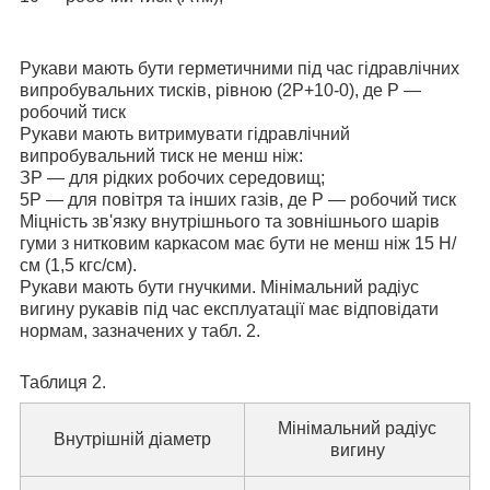
Рукави мають бути герметичними під час гідравлічних
випробувальних тисків, рівною (2Р
+10
-0
), де Р —
робочий тиск
Рукави мають витримувати гідравлічний
випробувальний тиск не менш ніж:
ЗР — для рідких робочих середовищ;
5Р — для повітря та інших газів, де Р — робочий тиск
Міцність зв'язку внутрішнього та зовнішнього шарів
гуми з нитковим каркасом має бути не менш ніж 15 Н/
см (1,5 кгс/см).
Рукави мають бути гнучкими. Мінімальний радіус
вигину рукавів під час експлуатації має відповідати
нормам, зазначених у табл. 2.
Таблиця 2.
Мінімальний радіус
Внутрішній діаметр
вигину