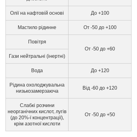
Олії на нафтовій основі
До +100
Мастило рідинне
От -50 до +100
Повітря
От -50 до +60
Гази нейтральні (інертні)
Вода
До +120
Рідина охолоджувальна
Від -60 до +120
низькозамерзаюча
Слабкі розчини
неорганічних кислот, лугів
От -50 до +50
(до 20%-ї концентрації),
крім азотної кислоти