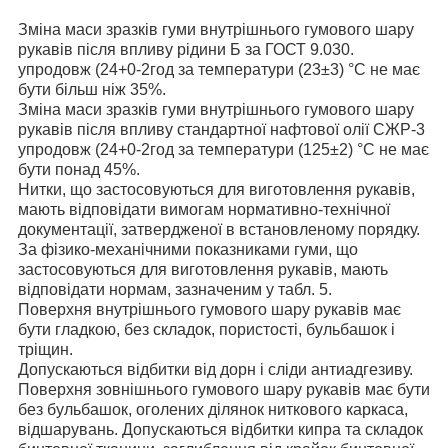
Зміна маси зразків гуми внутрішнього гумового шару
рукавів після впливу рідини Б за ГОСТ 9.030.
упродовж (24
+0
-2
год за температури (23±3) °C не має
бути більш ніж 35%.
Зміна маси зразків гуми внутрішнього гумового шару
рукавів після впливу стандартної нафтової олії СЖР-3
упродовж (24
+0
-2
год за температури (125±2) °C не має
бути понад 45%.
Нитки, що застосовуються для виготовлення рукавів,
мають відповідати вимогам нормативно-технічної
документації, затвердженої в встановленому порядку.
За фізико-механічними показниками гуми, що
застосовуються для виготовлення рукавів, мають
відповідати нормам, зазначеним у табл. 5.
Поверхня внутрішнього гумового шару рукавів має
бути гладкою, без складок, пористості, бульбашок і
тріщин.
Допускаються відбитки від дорн і сліди антиадгезиву.
Поверхня зовнішнього гумового шару рукавів має бути
без бульбашок, оголених ділянок ниткового каркаса,
відшарувань. Допускаються відбитки кипра та складок