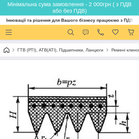
Мінімальна сума замовлення - 2 000грн ( з ПДВ
або без ПДВ)
Інновації та рішення для Вашого бізнесу працюємо з ПДВ
ГТВ (РТI), АТВ(АТI), Пiдшипники, Ланцюги
Ремені клинов