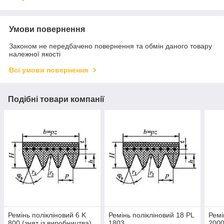
Умови повернення
Законом не передбачено повернення та обмін даного товару
належної якості
Всі умови повернення
Подібні товари компанії
Ремінь полікліновий 6 K
Ремінь полікліновий 18 РL
Ремі
800 (знят із виробництва),
1803
200