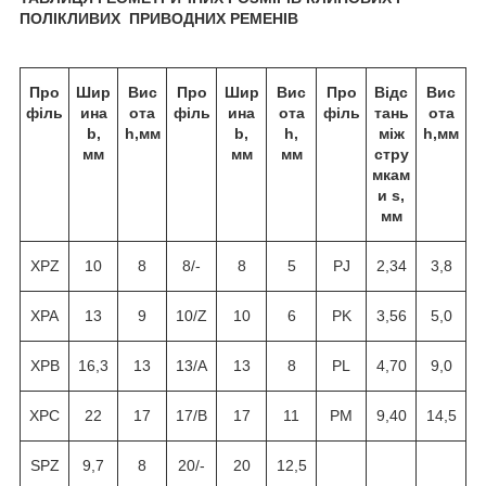
ПОЛІКЛИВИХ ПРИВОДНИХ РЕМЕНІВ
Про
Шир
Вис
Про
Шир
Вис
Про
Відс
Вис
філь
ина
ота
філь
ина
ота
філь
тань
ота
b,
h,
мм
b,
h,
між
h
,мм
мм
мм
мм
стру
мкам
и
s
,
мм
XPZ
10
8
8/-
8
5
PJ
2,34
3,8
XPA
13
9
10/Z
10
6
PK
3,56
5,0
XPB
16,3
13
13/A
13
8
PL
4,70
9,0
XPC
22
17
17/B
17
11
PM
9,40
14,5
SPZ
9,7
8
20/-
20
12,5