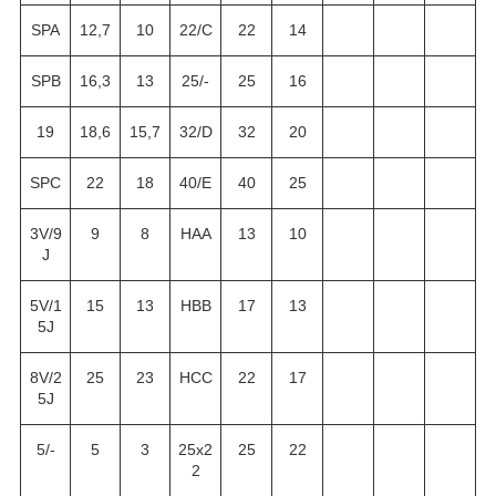
SPA
12,7
10
22/C
22
14
SPB
16,3
13
25/-
25
16
19
18,6
15,7
32/D
32
20
SPC
22
18
40/E
40
25
3V/9
9
8
HAA
13
10
J
5V/1
15
13
HBB
17
13
5J
8V/2
25
23
HCC
22
17
5J
5/-
5
3
25x2
25
22
2