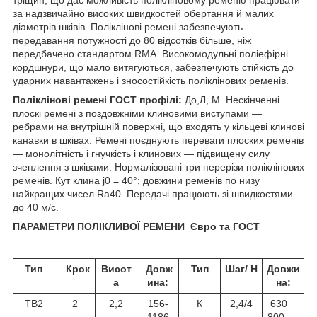
тріщин, що дає можливість полікліновому ременю працювати
за надзвичайно високих швидкостей обертання й малих
діаметрів шківів. Поліклінові ремені забезпечують
передавання потужності до 80 відсотків більше, ніж
передбачено стандартом RMA. Високомодульні поліефірні
кордшнури, що мало витягуються, забезпечують стійкість до
ударних навантажень і зносостійкість поліклінових ременів.
Поліклінові ремені ГОСТ профілі:
До,Л, М. Нескінченні
плоскі ремені з поздовжніми клиновими виступами —
ребрами на внутрішній поверхні, що входять у кільцеві клинові
канавки в шківах. Ремені поєднують переваги плоских ременів
— монолітність і гнучкість і клинових — підвищену силу
зчеплення з шківами. Нормалізовані три перерізи поліклінових
ременів. Кут клина j
0
= 40°; довжини ременів по низу
найкращих чисел Ra40. Передачі працюють зі швидкостями
до 40 м/с.
ПАРАМЕТРИ ПОЛІКЛИВОЇ РЕМЕНИ Євро та ГОСТ
Тип
Крок
Висот
Довж
Тип
Шаг/ Н
Довжи
а
ина:
на:
TB2
2
2,2
156-
К
2,4/4
630