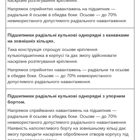
наскрізне розтягування кріплення.
Напрямок сприйнятих навантажень на підшипник —
радіальне й осьове в обидва боки. Осьове — до 70%
невикористаного допустимого радіального навантаження.
Підшипники радіальні кулькові однорядні з канавками
на зовнішніх кільцях.
Така конструкція спрощує осьове кріплення
кулькопідшипника в корпусі та дає змогу здійснювати
наскрізне розтягування кріплення.
Напрямок сприйнятих навантажень — радіальне та осьове
в обидва боки. Осьове — до 70% невикористаного
допустимого радіального навантаження.
Підшипники радіальні кулькові однорядні з упорним
бортом.
Напрямок сприйманих навантажень на підшипник —
радіальне й осьове в обидва боки. Осьове — до 70%
невикористаного допустимого радіального навантаження.
Наявність наполегливого борту на зовнішньому кільці дає
змогу проводити наскрізне оброблення отворів корпусу під
посадку зовнішніх кілець.