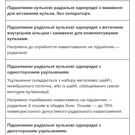
Підшипники кулькові радіальні однорядні з канавкою
для вставання кульок, без сепаратора.
Підшипники радіальні кулькові однорядні з витичним
внутрішнім кільцем і канавкою для комплектування
кульками.
Напрямок до сприйняття навантаження на підшипник —
радіальне.
Підшипники радіальні кулькові однорядні з
одностороннім ущільненням.
Ущільнення складаються з набору металевих шайб і
мембранного полотна, або із шайб, облицюваних гумою
методом вулканізації.
Напрямок сприйманих навантажень на підшипник —
радіальне й осьове в обидва боки. Осьове — до 70%
невикористаного допустимого радіального навантаження.
Підшипники радіальні кулькові однорядні з
двостороннім ущільненням.