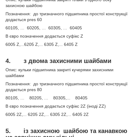
захисною шайбою
Позначення: до тризначного підшипника простої конструкції
додається pres 60
60105, … 60205, … 60305, … 60405
В євро позначення додається суфікс Z
6005 Z,...6205 Z,... 6305 Z,... 6405 Z
4.
з двома захисними шайбами
Опис: кульки підшипника закриті кучерями захисними
шайбами
Позначення: до тризначного підшипника простої конструкції
додається pres 80
80105, … 80205, … 80305,... 80405
В євро позначення додається суфікс 2Z (іноді ZZ)
6005 2Z,... 6205 2Z,... 6305 2Z,... 6405 2Z
5.
із захисною
шайбою та канавкою