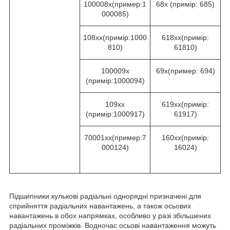
100008х(пример:1
68х (примір: 685)
000085)
108xx(примір:1000
618xx(примір:
810)
61810)
100009х
69х(пример: 694)
(примір:1000094)
109xх
619xx(примір:
(примір:1000917)
61917)
70001хх(пример:7
160хх(примір:
000124)
16024)
Підшипники кулькові радіальні однорядні призначені для
сприйняття радіальних навантажень, а також осьових
навантажень в обох напрямках, особливо у разі збільшених
радіальних проміжків. Водночас осьові навантаження можуть