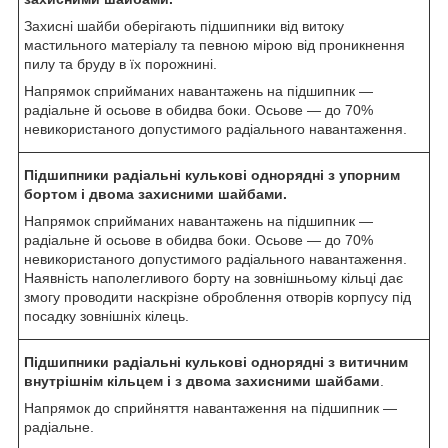
Захисні шайби оберігають підшипники від витоку
мастильного матеріалу та певною мірою від проникнення
пилу та бруду в їх порожнині.
Напрямок сприйманих навантажень на підшипник —
радіальне й осьове в обидва боки. Осьове — до 70%
невикористаного допустимого радіального навантаження.
Підшипники радіальні кулькові однорядні з упорним
бортом і двома захисними шайбами.
Напрямок сприйманих навантажень на підшипник —
радіальне й осьове в обидва боки. Осьове — до 70%
невикористаного допустимого радіального навантаження.
Наявність наполегливого борту на зовнішньому кільці дає
змогу проводити наскрізне оброблення отворів корпусу під
посадку зовнішніх кілець.
Підшипники радіальні кулькові однорядні з витичним
внутрішнім кільцем і з двома захисними шайбами
.
Напрямок до сприйняття навантаження на підшипник —
радіальне.