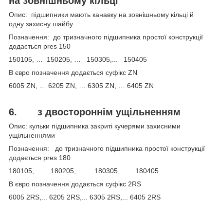
на зовнішньому кільці
Опис: підшипники мають канавку на зовнішньому кільці й
одну захисну шайбу
Позначення: до тризначного підшипника простої конструкції
додається pres 150
150105, … 150205, … 150305,... 150405
В євро позначення додається суфікс ZN
6005 ZN, … 6205 ZN, … 6305 ZN, … 6405 ZN
6.
з двостороннім ущільненням
Опис: кульки підшипника закриті кучерями захисними
ущільненнями
Позначення: до тризначного підшипника простої конструкції
додається pres 180
180105, … 180205, … 180305,... 180405
В євро позначення додається суфікс 2RS
6005 2RS,... 6205 2RS,... 6305 2RS,... 6405 2RS