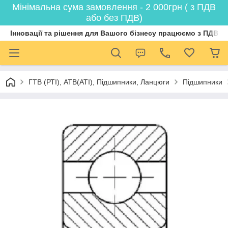
Мінімальна сума замовлення - 2 000грн ( з ПДВ
або без ПДВ)
Інновації та рішення для Вашого бізнесу працюємо з ПДВ
ГТВ (РТI), АТВ(АТI), Пiдшипники, Ланцюги
Підшипники