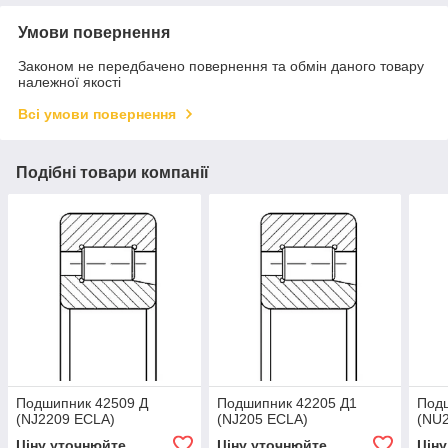
Умови повернення
Законом не передбачено повернення та обмін даного товару
належної якості
Всі умови повернення
Подібні товари компанії
Подшипник 42509 Д
Подшипник 42205 Д1
Под
(NJ2209 ECLA)
(NJ205 ECLA)
(NU
Ціну уточнюйте
Ціну уточнюйте
Цін