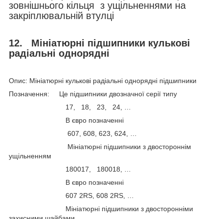
зовнішнього кільця з ущільненнями на
закріплювальній втулці
12.
Мініатюрні підшипники кулькові
радіальні однорядні
Опис: Мініатюрні кулькові радіальні однорядні підшипники
Позначення: Це підшипники двозначної серії типу
17, 18, 23, 24, …
В євро позначенні
607, 608, 623, 624, …
Мініатюрні підшипники з двостороннім
ущільненням
180017, 180018, …
В євро позначенні
607 2RS, 608 2RS, …
Мініатюрні підшипники з двосторонніми
захисними шайбами