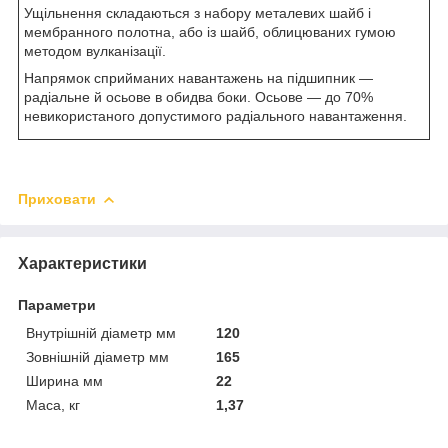
Ущільнення складаються з набору металевих шайб і
мембранного полотна, або із шайб, облицюваних гумою
методом вулканізації.
Напрямок сприйманих навантажень на підшипник —
радіальне й осьове в обидва боки. Осьове — до 70%
невикористаного допустимого радіального навантаження.
Приховати
Характеристики
Параметри
Внутрішній діаметр мм
120
Зовнішній діаметр мм
165
Ширина мм
22
Маса, кг
1,37