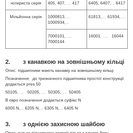
чотириста серія
405, 407, … 417
6405, 6407,... 6417
Мільйонна серія
1000813, …
61813,.... 61934, …
1000934,...
7000101, ….
16001, …. 16044
7000144
2. з канавкою на зовнішньому кільці
Опис: підшипники мають канавку на зовнішньому кільці
Позначення: до тризначного підшипника простої конструкції
додається pres 50
50105, … 50205, … 50305, … 50405
В євро позначення додається суфікс N
6005 N,... 6205 N,... 6305 N,... 6405 N
3.
з однією захисною шайбою
Опис: кульки підшипника закриті тільки з одного боку