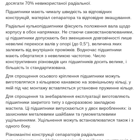
досягати 70% невикористаної радіальної.
Підшипники мають чималу швидкість за відповідних
конструкцій, матеріал сепаратора та відповідне змащування.
Радіальні кулькопідшипники фіксують положення вала щодо
корпусу в обох напрямках. Не стаючи самовстановлюваними,
ці підшипники допускають без зменшення довговічності лише
невеликі перекоси валів у опорі (до 0,5°), величина яких
залежить від внутрішніх проміжків. Водночас підшипники
мають обертатися з невеликою частотою. Число
конструктивних різновидів цих підшипників досить велике, і
більшість їх стандартизована.
Для спрощення осьового кріплення підшипники можуть
виготовлятися з кільцевою канавкою на зовнішньому кільці, у
якій під час монтажу вставляється установне пружинне кільце.
Для спрощення та знебарвлення експлуатації виготовляють
підшипники закритого типу з одноразовою закладкою
мастила. Ці підшипники випускаються у двох виробленнях: із
захисними металевими шайбами та гумометалевими
ущільненнями. Ущільнення можуть встановлюватися також і з
одного боку.
Різноманітні конструкції сепараторів радіальних