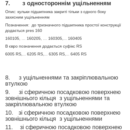
7.
з одностороннім ущільненням
Опис: кульки підшипника закриті тільки з одного боку
захисним ущільненням
Позначення: до тризначного підшипника простої конструкції
додається pres 160
160105, … 160205, … 160305,... 160405
В євро позначення додається суфікс RS
6005 RS,... 6205 RS,... 6305 RS,... 6405 RS
8. з ущільненнями та закріплювальною
втулкою
9. зі сферичною посадковою поверхнею
зовнішнього кільця з ущільненнями та
закріплювальною втулкою
10. зі сферичною посадковою поверхнею
зовнішнього кільця з ущільненнями
11. зі сферичною посадковою поверхнею