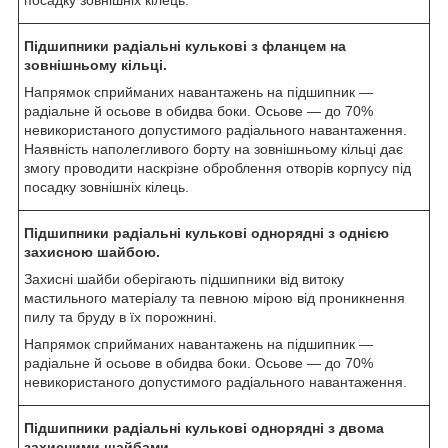
Підшипники радіальні кулькові з фланцем на
зовнішньому кільці.
Напрямок сприйманих навантажень на підшипник —
радіальне й осьове в обидва боки. Осьове — до 70%
невикористаного допустимого радіального навантаження.
Наявність наполегливого борту на зовнішньому кільці дає
змогу проводити наскрізне оброблення отворів корпусу під
посадку зовнішніх кілець.
Підшипники радіальні кулькові однорядні з однією
захисною шайбою.
Захисні шайби оберігають підшипники від витоку
мастильного матеріалу та певною мірою від проникнення
пилу та бруду в їх порожнині.
Напрямок сприйманих навантажень на підшипник —
радіальне й осьове в обидва боки. Осьове — до 70%
невикористаного допустимого радіального навантаження.
Підшипники радіальні кулькові однорядні з двома
захисними шайбами.