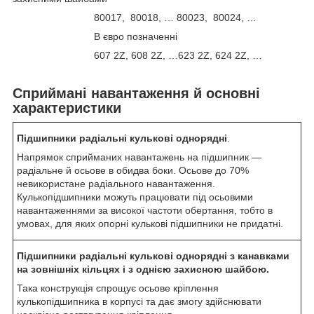
80017, 80018, … 80023, 80024, …
В євро позначенні
607 2Z, 608 2Z, …623 2Z, 624 2Z, …
Сприймані навантаження й основні
характеристики
Підшипники радіальні кулькові однорядні
.
Напрямок сприйманих навантажень на підшипник —
радіальне й осьове в обидва боки. Осьове до 70%
невикористане радіального навантаження.
Кулькопідшипники можуть працювати під осьовими
навантаженнями за високої частоти обертання, тобто в
умовах, для яких опорні кулькові підшипники не придатні.
Підшипники радіальні кулькові однорядні з канавками
на зовнішніх кільцях і з однією захисною шайбою.
Така конструкція спрощує осьове кріплення
кулькопідшипника в корпусі та дає змогу здійснювати