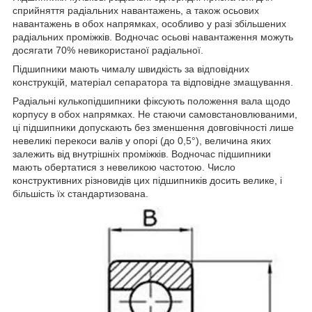
сприйняття радіальних навантажень, а також осьових
навантажень в обох напрямках, особливо у разі збільшених
радіальних проміжків. Водночас осьові навантаження можуть
досягати 70% невикористаної радіальної.
Підшипники мають чималу швидкість за відповідних
конструкцій, матеріал сепаратора та відповідне змащування.
Радіальні кулькопідшипники фіксують положення вала щодо
корпусу в обох напрямках. Не стаючи самовстановлюваними,
ці підшипники допускають без зменшення довговічності лише
невеликі перекоси валів у опорі (до 0,5°), величина яких
залежить від внутрішніх проміжків. Водночас підшипники
мають обертатися з невеликою частотою. Число
конструктивних різновидів цих підшипників досить велике, і
більшість їх стандартизована.