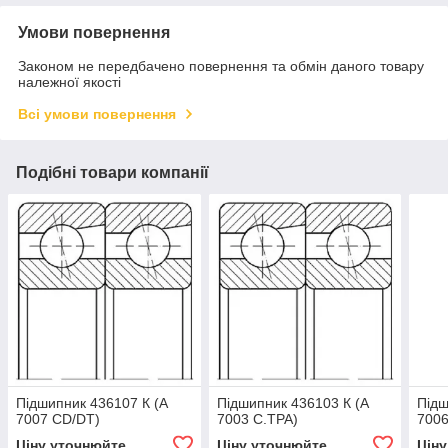
Умови повернення
Законом не передбачено повернення та обмін даного товару
належної якості
Всі умови повернення
Подібні товари компанії
Підшипник 436107 К (А
Підшипник 436103 К (А
Підш
7007 СD/DT)
7003 С.ТРА)
7006
Ціну уточнюйте
Ціну уточнюйте
Цін