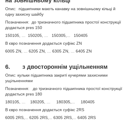
на зовнішньому кільці
Опис: підшипники мають канавку на зовнішньому кільці й
одну захисну шайбу
Позначення: до тризначного підшипника простої конструкції
додається pres 150
150105, … 150205, … 150305,... 150405
В євро позначення додається суфікс ZN
6005 ZN, … 6205 ZN, … 6305 ZN, … 6405 ZN
6.
з двостороннім ущільненням
Опис: кульки підшипника закриті кучерями захисними
ущільненнями
Позначення: до тризначного підшипника простої конструкції
додається pres 180
180105, … 180205, … 180305,... 180405
В євро позначення додається суфікс 2RS
6005 2RS,... 6205 2RS,... 6305 2RS,... 6405 2RS