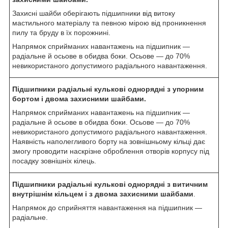
Захисні шайби оберігають підшипники від витоку
мастильного матеріалу та певною мірою від проникнення
пилу та бруду в їх порожнині.
Напрямок сприйманих навантажень на підшипник —
радіальне й осьове в обидва боки. Осьове — до 70%
невикористаного допустимого радіального навантаження.
Підшипники радіальні кулькові однорядні з упорним
бортом і двома захисними шайбами.
Напрямок сприйманих навантажень на підшипник —
радіальне й осьове в обидва боки. Осьове — до 70%
невикористаного допустимого радіального навантаження.
Наявність наполегливого борту на зовнішньому кільці дає
змогу проводити наскрізне оброблення отворів корпусу під
посадку зовнішніх кілець.
Підшипники радіальні кулькові однорядні з витичним
внутрішнім кільцем і з двома захисними шайбами
.
Напрямок до сприйняття навантаження на підшипник —
радіальне.