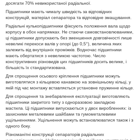
досягати 70% невикористаної радіальної.
Підшипники мають чималу швидкість за відповідних
конструкцій, матеріал сепаратора та відповідне змащування.
Радіальні кулькопідшипники фіксують положення вала щодо
корпусу в обох напрямках. Не стаючи самовстановлюваними,
ці підшипники допускають без зменшення довговічності лише
невеликі перекоси валів у опорі (до 0,5°), величина яких
залежить від внутрішніх проміжків. Водночас підшипники
мають обертатися з невеликою частотою. Число
конструктивних різновидів цих підшипників досить велике, і
більшість їх стандартизована.
Для спрощення осьового кріплення підшипники можуть
виготовлятися з кільцевою канавкою на зовнішньому кільці, у
якій під час монтажу вставляється установне пружинне кільце.
Для спрощення та знебарвлення експлуатації виготовляють
підшипники закритого типу з одноразовою закладкою
мастила. Ці підшипники випускаються у двох виробленнях: із
захисними металевими шайбами та гумометалевими
ущільненнями. Ущільнення можуть встановлюватися також і з
одного боку.
Різноманітні конструкції сепараторів радіальних