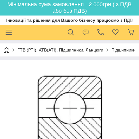
Мінімальна сума замовлення - 2 000грн ( з ПДВ
або без ПДВ)
Інновації та рішення для Вашого бізнесу працюємо з ПДВ
ГТВ (РТI), АТВ(АТI), Пiдшипники, Ланцюги
Підшипники