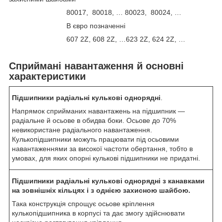
80017, 80018, … 80023, 80024, …
В євро позначенні
607 2Z, 608 2Z, …623 2Z, 624 2Z, …
Сприймані навантаження й основні
характеристики
Підшипники радіальні кулькові однорядні
.
Напрямок сприйманих навантажень на підшипник —
радіальне й осьове в обидва боки. Осьове до 70%
невикористане радіального навантаження.
Кулькопідшипники можуть працювати під осьовими
навантаженнями за високої частоти обертання, тобто в
умовах, для яких опорні кулькові підшипники не придатні.
Підшипники радіальні кулькові однорядні з канавками
на зовнішніх кільцях і з однією захисною шайбою.
Така конструкція спрощує осьове кріплення
кулькопідшипника в корпусі та дає змогу здійснювати