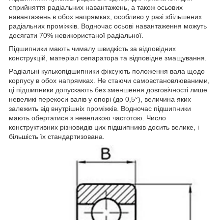
сприйняття радіальних навантажень, а також осьових
навантажень в обох напрямках, особливо у разі збільшених
радіальних проміжків. Водночас осьові навантаження можуть
досягати 70% невикористаної радіальної.
Підшипники мають чималу швидкість за відповідних
конструкцій, матеріал сепаратора та відповідне змащування.
Радіальні кулькопідшипники фіксують положення вала щодо
корпусу в обох напрямках. Не стаючи самовстановлюваними,
ці підшипники допускають без зменшення довговічності лише
невеликі перекоси валів у опорі (до 0,5°), величина яких
залежить від внутрішніх проміжків. Водночас підшипники
мають обертатися з невеликою частотою. Число
конструктивних різновидів цих підшипників досить велике, і
більшість їх стандартизована.