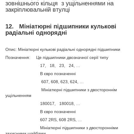
зовнішнього кільця з ущільненнями на
закріплювальній втулці
12.
Мініатюрні підшипники кулькові
радіальні однорядні
Опис: Мініатюрні кулькові радіальні однорядні підшипники
Позначення: Це підшипники двозначної серії типу
17, 18, 23, 24, …
В євро позначенні
607, 608, 623, 624, …
Мініатюрні підшипники з двостороннім
ущільненням
180017, 180018, …
В євро позначенні
607 2RS, 608 2RS, …
Мініатюрні підшипники з двосторонніми
захисними шайбами