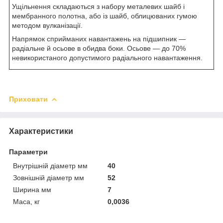
Ущільнення складаються з набору металевих шайб і
мембранного полотна, або із шайб, облицюваних гумою
методом вулканізації.
Напрямок сприйманих навантажень на підшипник —
радіальне й осьове в обидва боки. Осьове — до 70%
невикористаного допустимого радіального навантаження.
Приховати
Характеристики
Параметри
Внутрішній діаметр мм
40
Зовнішній діаметр мм
52
Ширина мм
7
Маса, кг
0,0036