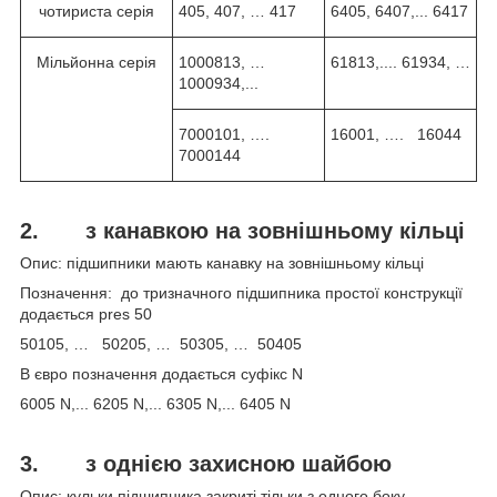
чотириста серія
405, 407, … 417
6405, 6407,... 6417
Мільйонна серія
1000813, …
61813,.... 61934, …
1000934,...
7000101, ….
16001, …. 16044
7000144
2. з канавкою на зовнішньому кільці
Опис: підшипники мають канавку на зовнішньому кільці
Позначення: до тризначного підшипника простої конструкції
додається pres 50
50105, … 50205, … 50305, … 50405
В євро позначення додається суфікс N
6005 N,... 6205 N,... 6305 N,... 6405 N
3.
з однією захисною шайбою
Опис: кульки підшипника закриті тільки з одного боку