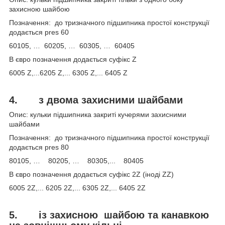
захисною шайбою
Позначення: до тризначного підшипника простої конструкції
додається pres 60
60105, … 60205, … 60305, … 60405
В євро позначення додається суфікс Z
6005 Z,...6205 Z,... 6305 Z,... 6405 Z
4.
з двома захисними шайбами
Опис: кульки підшипника закриті кучерями захисними
шайбами
Позначення: до тризначного підшипника простої конструкції
додається pres 80
80105, … 80205, … 80305,... 80405
В євро позначення додається суфікс 2Z (іноді ZZ)
6005 2Z,... 6205 2Z,... 6305 2Z,... 6405 2Z
5.
із захисною
шайбою та канавкою