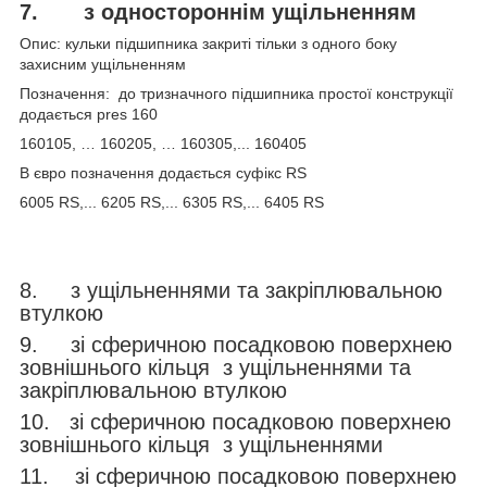
7.
з одностороннім ущільненням
Опис: кульки підшипника закриті тільки з одного боку
захисним ущільненням
Позначення: до тризначного підшипника простої конструкції
додається pres 160
160105, … 160205, … 160305,... 160405
В євро позначення додається суфікс RS
6005 RS,... 6205 RS,... 6305 RS,... 6405 RS
8. з ущільненнями та закріплювальною
втулкою
9. зі сферичною посадковою поверхнею
зовнішнього кільця з ущільненнями та
закріплювальною втулкою
10. зі сферичною посадковою поверхнею
зовнішнього кільця з ущільненнями
11. зі сферичною посадковою поверхнею