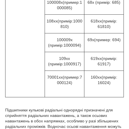
100008х(пример:1
68х (примір: 685)
000085)
108xx(примір:1000
618xx(примір:
810)
61810)
100009х
69х(пример: 694)
(примір:1000094)
109xх
619xx(примір:
(примір:1000917)
61917)
70001хх(пример:7
160хх(примір:
000124)
16024)
Підшипники кулькові радіальні однорядні призначені для
сприйняття радіальних навантажень, а також осьових
навантажень в обох напрямках, особливо у разі збільшених
радіальних проміжків. Водночас осьові навантаження можуть