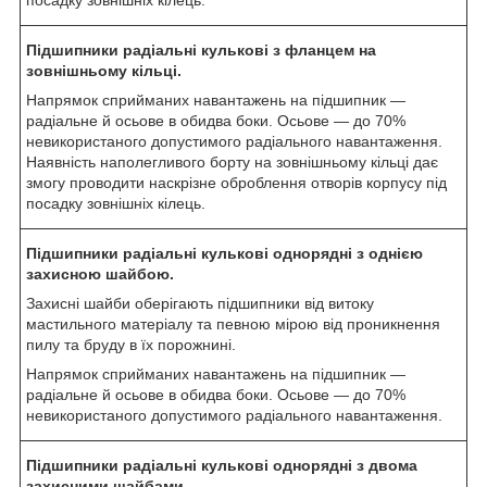
Підшипники радіальні кулькові з фланцем на
зовнішньому кільці.
Напрямок сприйманих навантажень на підшипник —
радіальне й осьове в обидва боки. Осьове — до 70%
невикористаного допустимого радіального навантаження.
Наявність наполегливого борту на зовнішньому кільці дає
змогу проводити наскрізне оброблення отворів корпусу під
посадку зовнішніх кілець.
Підшипники радіальні кулькові однорядні з однією
захисною шайбою.
Захисні шайби оберігають підшипники від витоку
мастильного матеріалу та певною мірою від проникнення
пилу та бруду в їх порожнині.
Напрямок сприйманих навантажень на підшипник —
радіальне й осьове в обидва боки. Осьове — до 70%
невикористаного допустимого радіального навантаження.
Підшипники радіальні кулькові однорядні з двома
захисними шайбами.