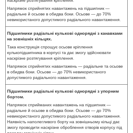
наскрізне розтягування кріплення.
Напрямок сприйнятих навантажень на підшипник —
радіальне й осьове в обидва боки. Осьове — до 70%
невикористаного допустимого радіального навантаження.
Підшипники радіальні кулькові однорядні з канавками
на зовнішніх кільцях.
Така конструкція спрощує осьове кріплення
кулькопідшипника в корпусі та дає змогу здійснювати
наскрізне розтягування кріплення.
Напрямок сприйнятих навантажень — радіальне та осьове
в обидва боки. Осьове — до 70% невикористаного
допустимого радіального навантаження.
Підшипники радіальні кулькові однорядні з упорним
бортом.
Напрямок сприйманих навантажень на підшипник —
радіальне й осьове в обидва боки. Осьове — до 70%
невикористаного допустимого радіального навантаження.
Наявність наполегливого борту на зовнішньому кільці дає
змогу проводити наскрізне оброблення отворів корпусу під
посадку зовнішніх кілець.