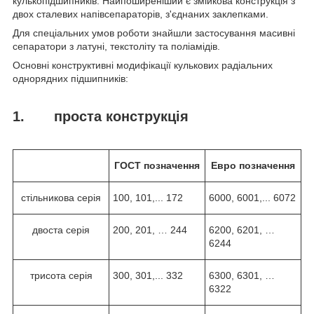
кулькопідшипників. Найпоширеніший є змійкова конструкція з
двох сталевих напівсепараторів, з'єднаних заклепками.
Для спеціальних умов роботи знайшли застосування масивні
сепаратори з латуні, текстоліту та поліамідів.
Основні конструктивні модифікації кулькових радіальних
однорядних підшипників:
1. проста конструкція
ГОСТ
позначення
Евро
позначення
стільникова серія
100, 101,... 172
6000, 6001,... 6072
двоста серія
200, 201, … 244
6200, 6201, …
6244
трисота серія
300, 301,... 332
6300, 6301, …
6322