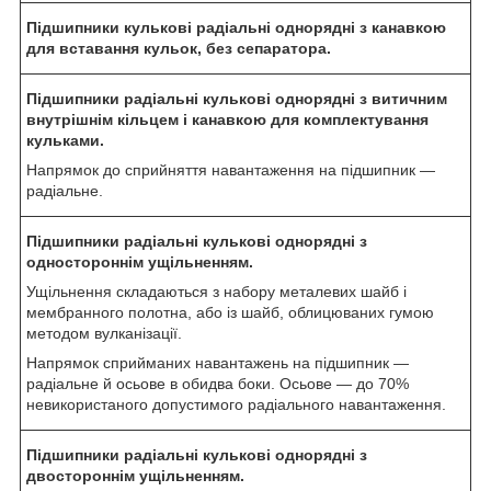
Підшипники кулькові радіальні однорядні з канавкою
для вставання кульок, без сепаратора.
Підшипники радіальні кулькові однорядні з витичним
внутрішнім кільцем і канавкою для комплектування
кульками.
Напрямок до сприйняття навантаження на підшипник —
радіальне.
Підшипники радіальні кулькові однорядні з
одностороннім ущільненням.
Ущільнення складаються з набору металевих шайб і
мембранного полотна, або із шайб, облицюваних гумою
методом вулканізації.
Напрямок сприйманих навантажень на підшипник —
радіальне й осьове в обидва боки. Осьове — до 70%
невикористаного допустимого радіального навантаження.
Підшипники радіальні кулькові однорядні з
двостороннім ущільненням.