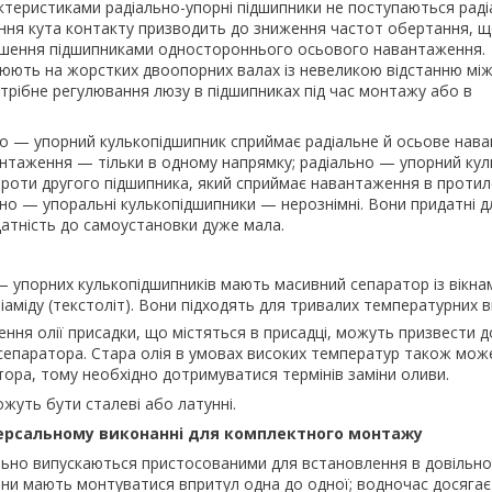
ктеристиками радіально-упорні підшипники не поступаються рад
ння кута контакту призводить до зниження частот обертання, 
льшення підшипниками одностороннього осьового навантаження.
юють на жорстких двоопорних валах із невеликою відстанню між
отрібне регулювання люзу в підшипниках під час монтажу або в
о — упорний кулькопідшипник сприймає радіальне й осьове нав
нтаження — тільки в одному напрямку; радіально — упорний ку
роти другого підшипника, який сприймає навантаження в проти
но — упоральні кулькопідшипники — нерознімні. Вони придатні д
атність до самоустановки дуже мала.
— упорних кулькопідшипників мають масивний сепаратор із вікнам
аміду (текстоліт). Вони підходять для тривалих температурних в
ення олії присадки, що містяться в присадці, можуть призвести 
 сепаратора. Стара олія в умовах високих температур також мож
тора, тому необхідно дотримуватися термінів заміни оливи.
жуть бути сталеві або латунні.
ерсальному виконанні для комплектного монтажу
льно випускаються пристосованими для встановлення в довільно
и мають монтуватися впритул одна до одної; водночас досягає