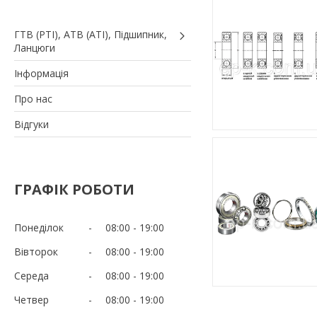
ГТВ (РТI), АТВ (АТI), Пiдшипник,
Ланцюги
Iнформація
Про нас
Вiдгуки
ГРАФІК РОБОТИ
Понеділок
08:00
19:00
Вівторок
08:00
19:00
Середа
08:00
19:00
Четвер
08:00
19:00