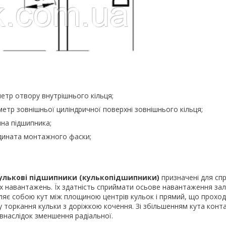
етр отвору внутрішнього кільця;
етр зовнішньої циліндричної поверхні зовнішнього кільця;
на підшипника;
дината монтажного фаски;
кулькові підшипники (кулькопідшипники)
призначені для сп
х навантажень. Їх здатність сприймати осьове навантаження зал
ляє собою кут між площиною центрів кульок і прямий, що прохо
у торкання кульки з доріжкою кочення. Зі збільшенням кута конт
внаслідок зменшення радіальної.