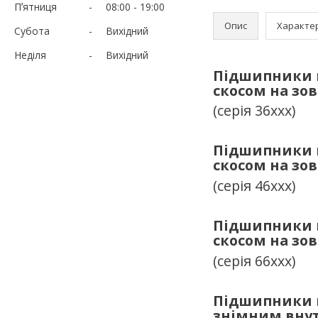
Пʼятниця
08:00
19:00
Опис
Характе
Субота
Вихідний
Неділя
Вихідний
Підшипники к
скосом на зо
(серія 36ххх)
Підшипники к
скосом на зо
(серія 46ххх)
Підшипники к
скосом на зо
(серія 66ххх)
Підшипники к
знімним внут