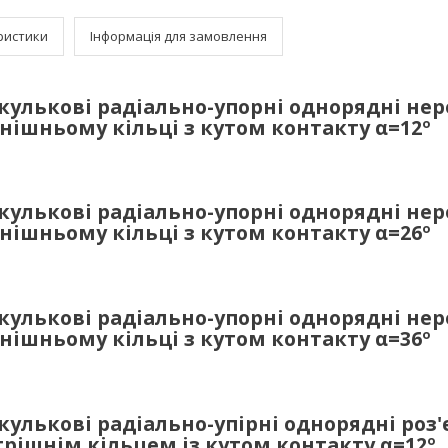
ристики
Інформація для замовлення
улькові радіально-упорні однорядні неро
внішньому кільці з кутом контакту
α
=12º
улькові радіально-упорні однорядні неро
внішньому кільці з кутом контакту
α
=26º
улькові радіально-упорні однорядні неро
внішньому кільці з кутом контакту
α
=36º
улькові радіально-упірні однорядні роз'є
рішнім кільцем із кутом контакту
α
=12º