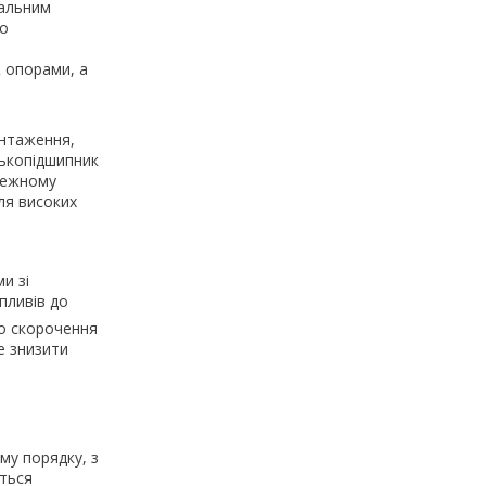
іальним
що
 опорами, а
антаження,
лькопідшипник
лежному
ля високих
и зі
пливів до
до скорочення
е знизити
му порядку, з
ться