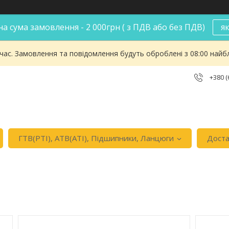
а сума замовлення - 2 000грн ( з ПДВ або без ПДВ)
я
 час. Замовлення та повідомлення будуть оброблені з 08:00 найбл
+380 (
ГТВ(РТI), АТВ(АТI), Пiдшипники, Ланцюги
Доста