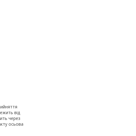
рийняття
ежить від
дить через
акту осьова