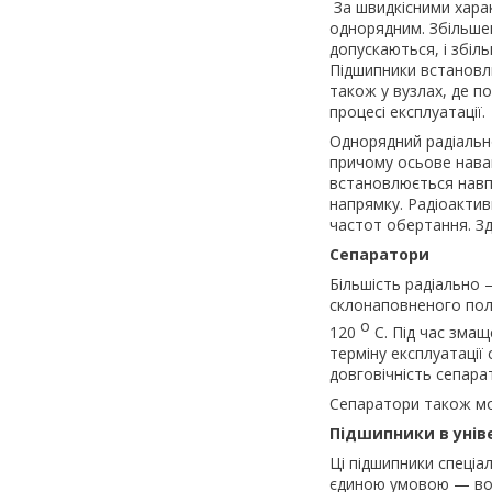
За швидкісними хара
однорядним. Збільше
допускаються, і збі
Підшипники встановл
також у вузлах, де п
процесі експлуатації.
Однорядний радіальн
причому осьове нава
встановлюється навп
напрямку. Радіоактив
частот обертання. Зд
Сепаратори
Більшість радіально 
склонаповненого полі
о
120
С. Під час змащ
терміну експлуатації
довговічність сепара
Сепаратори також мо
Підшипники в унів
Ці підшипники спеціа
єдиною умовою — вон