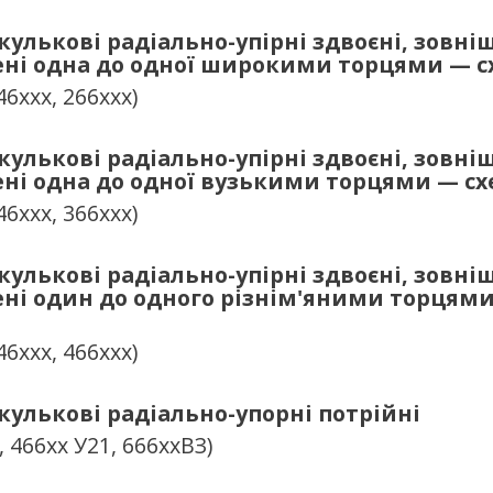
улькові радіально-упірні здвоєні, зовні
ені одна до одної широкими торцями — с
46ххх, 266ххх)
улькові радіально-упірні здвоєні, зовні
ені одна до одної вузькими торцями — сх
46ххх, 366ххх)
улькові радіально-упірні здвоєні, зовні
ені один до одного різнім'яними торцям
46ххх, 466ххх)
улькові радіально-упорні потрійні
, 466хх У21, 666ххВЗ)