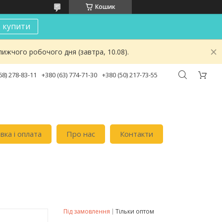
Кошик
к купити
ижчого робочого дня (завтра, 10.08).
68) 278-83-11
+380 (63) 774-71-30
+380 (50) 217-73-55
вка i оплата
Про нас
Контакти
Під замовлення
Тільки оптом