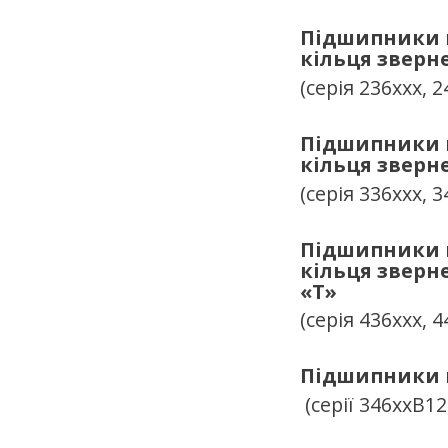
Підшипники к
кільця зверн
(серія 236ххх, 2
Підшипники к
кільця зверн
(серія 336ххх, 3
Підшипники к
кільця зверн
«
T
»
(серія 436ххх, 4
Підшипники к
(серії 346ххВ12