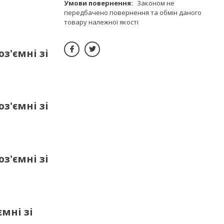
Законом не
передбачено повернення та обмін даного
товару належної якості
з'ємні зі
з'ємні зі
з'ємні зі
мні зі