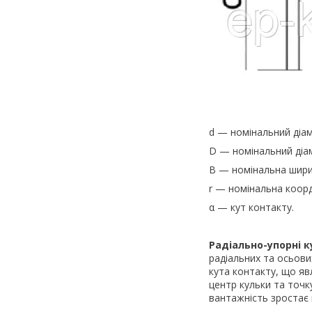
d — номінальний діам
D — номінальний діам
B — номінальна шири
r — номінальна коор
α — кут контакту.
Радіально-упорні 
радіальних та осьови
кута контакту, що яв
центр кульки та точк
вантажність зростає 