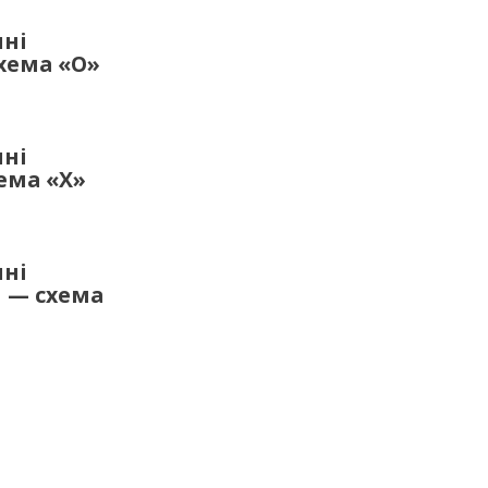
шні
хема «О»
шні
ема «Х»
шні
и — схема