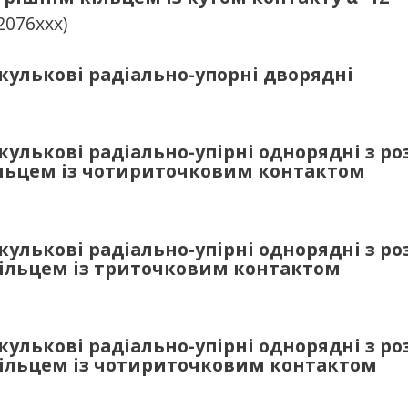
2076ххх)
улькові радіально-упорні дворядні
улькові радіально-упірні однорядні з р
льцем із чотириточковим контактом
улькові радіально-упірні однорядні з р
ільцем із триточковим контактом
улькові радіально-упірні однорядні з р
ільцем із чотириточковим контактом