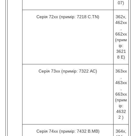
07)
Серія 72хх (примір: 7218 C.TN)
362х,
462хх
,
662хх
(прим
ір:
3621
8 Е)
Серія 73хх (примір: 7322 AC)
363хх
,
463хх
,
663хх
(прим
ір:
4632
2 )
Серія 74хх (примір: 7432 B.МВ)
364х,