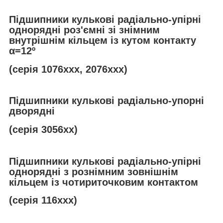
Підшипники кулькові радіально-упірні
однорядні роз'ємні зі знімним
внутрішнім кільцем із кутом контакту
α
=12º
(серія 1076ххх, 2076ххх)
Підшипники кулькові радіально-упорні
дворядні
(серія 3056хх)
Підшипники кулькові радіально-упірні
однорядні з рознімним зовнішнім
кільцем із чотириточковим контактом
(серія 116ххх)