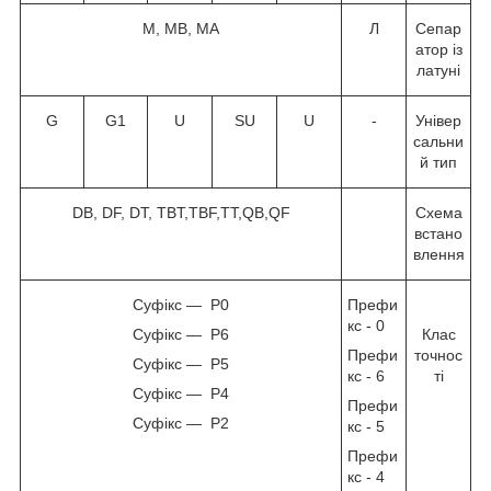
M, MB, MA
Л
Сепар
атор із
латуні
G
G1
U
SU
U
-
Універ
сальни
й тип
DB, DF, DT, TBT,TBF,TT,QB,QF
Схема
встано
влення
Суфікс — P0
Префи
кс - 0
Суфікс — P6
Клас
Префи
точнос
Суфікс — P5
кс - 6
ті
Суфікс — P4
Префи
Суфікс — P2
кс - 5
Префи
кс - 4