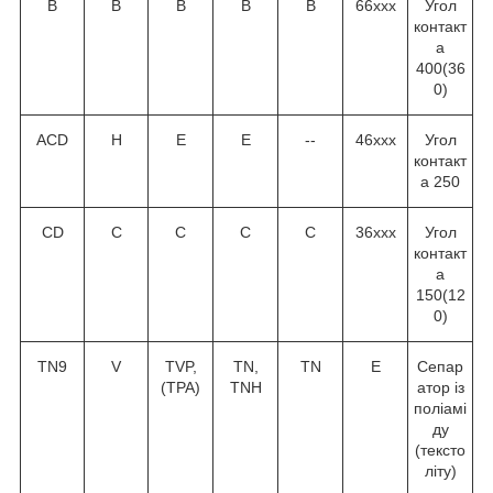
В
В
В
В
В
66ххх
Угол
контакт
а
40
0
(36
0
)
ACD
H
E
E
--
46ххх
Угол
контакт
а 25
0
CD
C
C
C
C
36ххх
Угол
контакт
а
15
0
(12
0
)
TN9
V
TVP,
TN,
TN
Е
Сепар
(TPA)
TNH
атор із
поліамі
ду
(тексто
літу)