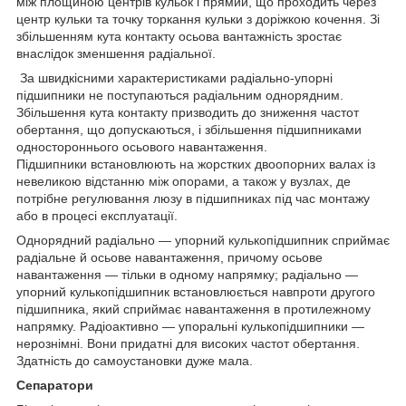
між площиною центрів кульок і прямий, що проходить через
центр кульки та точку торкання кульки з доріжкою кочення. Зі
збільшенням кута контакту осьова вантажність зростає
внаслідок зменшення радіальної.
За швидкісними характеристиками радіально-упорні
підшипники не поступаються радіальним однорядним.
Збільшення кута контакту призводить до зниження частот
обертання, що допускаються, і збільшення підшипниками
одностороннього осьового навантаження.
Підшипники встановлюють на жорстких двоопорних валах із
невеликою відстанню між опорами, а також у вузлах, де
потрібне регулювання люзу в підшипниках під час монтажу
або в процесі експлуатації.
Однорядний радіально — упорний кулькопідшипник сприймає
радіальне й осьове навантаження, причому осьове
навантаження — тільки в одному напрямку; радіально —
упорний кулькопідшипник встановлюється навпроти другого
підшипника, який сприймає навантаження в протилежному
напрямку. Радіоактивно — упоральні кулькопідшипники —
нерознімні. Вони придатні для високих частот обертання.
Здатність до самоустановки дуже мала.
Сепаратори