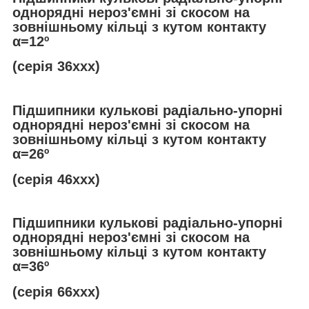
однорядні нероз'ємні зі скосом на
зовнішньому кільці з кутом контакту
α
=12º
(серія 36ххх)
Підшипники кулькові радіально-упорні
однорядні нероз'ємні зі скосом на
зовнішньому кільці з кутом контакту
α
=26º
(серія 46ххх)
Підшипники кулькові радіально-упорні
однорядні нероз'ємні зі скосом на
зовнішньому кільці з кутом контакту
α
=36º
(серія 66ххх)