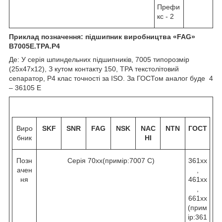
Префи
кс - 2
Приклад позначення: підшипник виробництва «
FAG
»
B
7005Е.
TPA
.
P
4
Де: У серія шпиндельних підшипників, 7005 типорозмір
(25х47х12), З кутом контакту 15
0
, ТРА текстолітовий
сепаратор, Р4 клас точності за ISO. За ГОСТом аналог буде 4
– 36105 Е
Виро
SKF
SNR
FAG
NSK
NAC
NTN
ГОСТ
бник
HI
Позн
Серія 70хх(примір:7007 C)
361хх
ачен
,
ня
461хх
,
661хх
(прим
ір:361