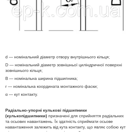
d — номінальний діаметр отвору внутрішнього кільця;
D — номінальний діаметр зовнішньої циліндричної поверхні
зовнішнього кільця;
B — номінальна ширина підшипника;
r — номінальна координата монтажного фаски;
α — кут контакту.
Радіально-упорні кулькові підшипники
(кулькопідшипники)
призначені для сприйняття радіальних
та осьових навантажень. Їх здатність сприймати осьове
навантаження залежить від кута контакту, що являє собою кут