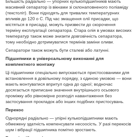
Більшість радіально — упорних кулькопідшипників мають
масивний сепаратор із вікнами зі склонаповненого поліаміду
(текстоліт). Вони підходять для тривалих температурних
впливів до 120
о
С. Під час змащення олії присадки, що
містяться в присадці, можуть призвести до скорочення
терміну експлуатації сепаратора. Стара олія в умовах високих
температур також може знизити довговічність сепаратора,
тому необхідно дотримуватися термінів заміни оливи.
Сепаратори також можуть бути сталеві або латунні.
Підшипники в універсальному виконанні для
комплектного монтажу
Ці підшипники спеціально випускаються пристосованими для
встановлення в довільному порядку, з єдиною умовою — вони
мають монтуватися впритул одна до одної; водночас
досягається приписане значення внутрішнього осьового
проміжку або рівномірне розподіл навантаження без
застосування прокладок або інших подібних пристосувань.
Перекос
Однорядні радіально — упірні кулькопідшипники мають
обмежену здатність компенсувати несоосість. У разі перекосів
шум і вібрації підшипника помітно зростають.