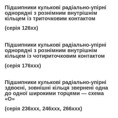
Підшипники кулькові радіально-упірні
однорядні з рознімним внутрішнім
кільцем із триточковим контактом
(серія 126хх)
Підшипники кулькові радіально-упірні
однорядні з рознімним внутрішнім
кільцем із чотириточковим контактом
(серія 176ххх)
Підшипники кулькові радіально-упірні
здвоєні, зовнішні кільця звернені одна
до одної широкими торцями — схема
«О»
(серія 236ххх, 246ххх, 266ххх)