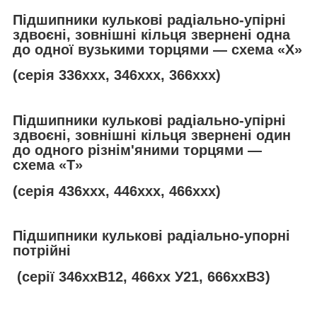
Підшипники кулькові радіально-упірні
здвоєні, зовнішні кільця звернені одна
до одної вузькими торцями — схема «Х»
(серія 336ххх, 346ххх, 366ххх)
Підшипники кулькові радіально-упірні
здвоєні, зовнішні кільця звернені один
до одного різнім'яними торцями —
схема «
T
»
(серія 436ххх, 446ххх, 466ххх)
Підшипники кулькові радіально-упорні
потрійні
(серії 346ххВ12, 466хх У21, 666ххВЗ)