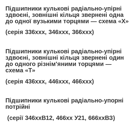
Підшипники кулькові радіально-упірні
здвоєні, зовнішні кільця звернені одна
до одної вузькими торцями — схема «Х»
(серія 336ххх, 346ххх, 366ххх)
Підшипники кулькові радіально-упірні
здвоєні, зовнішні кільця звернені один
до одного різнім'яними торцями —
схема «
T
»
(серія 436ххх, 446ххх, 466ххх)
Підшипники кулькові радіально-упорні
потрійні
(серії 346ххВ12, 466хх У21, 666ххВЗ)