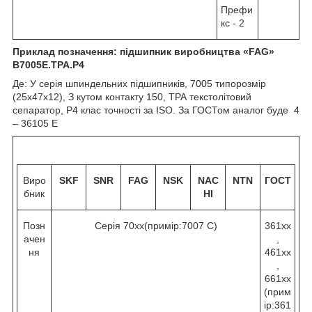
Префи
кс - 2
Приклад позначення: підшипник виробництва «
FAG
»
B
7005Е.
TPA
.
P
4
Де: У серія шпиндельних підшипників, 7005 типорозмір
(25х47х12), З кутом контакту 15
0
, ТРА текстолітовий
сепаратор, Р4 клас точності за ISO. За ГОСТом аналог буде 4
– 36105 Е
Виро
SKF
SNR
FAG
NSK
NAC
NTN
ГОСТ
бник
HI
Позн
Серія 70хх(примір:7007 C)
361хх
ачен
,
ня
461хх
,
661хх
(прим
ір:361