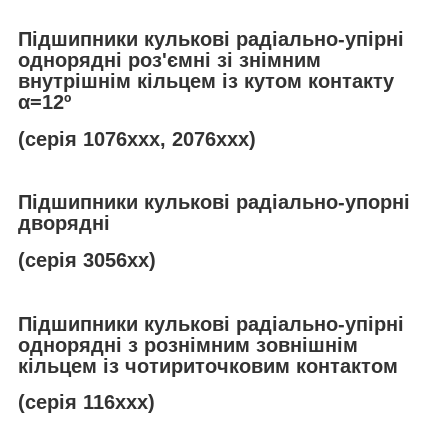
Підшипники кулькові радіально-упірні
однорядні роз'ємні зі знімним
внутрішнім кільцем із кутом контакту
α
=12º
(серія 1076ххх, 2076ххх)
Підшипники кулькові радіально-упорні
дворядні
(серія 3056хх)
Підшипники кулькові радіально-упірні
однорядні з рознімним зовнішнім
кільцем із чотириточковим контактом
(серія 116ххх)