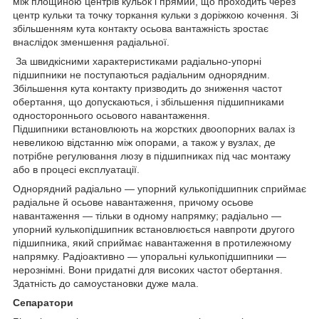
між площиною центрів кульок і прямий, що проходить через
центр кульки та точку торкання кульки з доріжкою кочення. Зі
збільшенням кута контакту осьова вантажність зростає
внаслідок зменшення радіальної.
За швидкісними характеристиками радіально-упорні
підшипники не поступаються радіальним однорядним.
Збільшення кута контакту призводить до зниження частот
обертання, що допускаються, і збільшення підшипниками
одностороннього осьового навантаження.
Підшипники встановлюють на жорстких двоопорних валах із
невеликою відстанню між опорами, а також у вузлах, де
потрібне регулювання люзу в підшипниках під час монтажу
або в процесі експлуатації.
Однорядний радіально — упорний кулькопідшипник сприймає
радіальне й осьове навантаження, причому осьове
навантаження — тільки в одному напрямку; радіально —
упорний кулькопідшипник встановлюється навпроти другого
підшипника, який сприймає навантаження в протилежному
напрямку. Радіоактивно — упоральні кулькопідшипники —
нерознімні. Вони придатні для високих частот обертання.
Здатність до самоустановки дуже мала.
Сепаратори