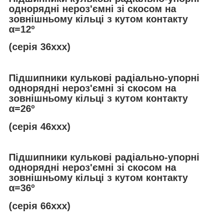
однорядні нероз'ємні зі скосом на
зовнішньому кільці з кутом контакту
α
=12º
(серія 36ххх)
Підшипники кулькові радіально-упорні
однорядні нероз'ємні зі скосом на
зовнішньому кільці з кутом контакту
α
=26º
(серія 46ххх)
Підшипники кулькові радіально-упорні
однорядні нероз'ємні зі скосом на
зовнішньому кільці з кутом контакту
α
=36º
(серія 66ххх)