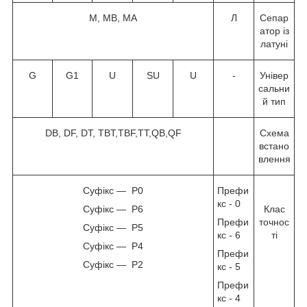
M, MB, MA
Л
Сепар
атор із
латуні
G
G1
U
SU
U
-
Універ
сальни
й тип
DB, DF, DT, TBT,TBF,TT,QB,QF
Схема
встано
влення
Суфікс — P0
Префи
кс - 0
Суфікс — P6
Клас
Префи
точнос
Суфікс — P5
кс - 6
ті
Суфікс — P4
Префи
Суфікс — P2
кс - 5
Префи
кс - 4