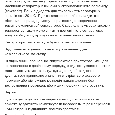
Більшість радіально — упорних кулькопідшипників мають
масивний сепаратор із вікнами зі склонаповненого поліаміду
(текстоліт). Вони підходять для тривалих температурних
впливів до 120
о
С. Під час змащення олії присадки, що
містяться в присадці, можуть призвести до скорочення
терміну експлуатації сепаратора. Стара олія в умовах високих
температур також може знизити довговічність сепаратора,
тому необхідно дотримуватися термінів заміни оливи.
Сепаратори також можуть бути сталеві або латунні.
Підшипники в універсальному виконанні для
комплектного монтажу
Ці підшипники спеціально випускаються пристосованими для
встановлення в довільному порядку, з єдиною умовою — вони
мають монтуватися впритул одна до одної; водночас
досягається приписане значення внутрішнього осьового
проміжку або рівномірне розподіл навантаження без
застосування прокладок або інших подібних пристосувань.
Перекос
Однорядні радіально — упірні кулькопідшипники мають
обмежену здатність компенсувати несоосість. У разі перекосів
шум і вібрації підшипника помітно зростають.