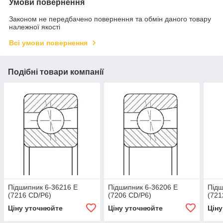
Умови повернення
Законом не передбачено повернення та обмін даного товару
належної якості
Всі умови повернення
Подібні товари компанії
Підшипник 6-36216 Е
Підшипник 6-36206 Е
Підш
(7216 CD/Р6)
(7206 CD/Р6)
(721
Ціну уточнюйте
Ціну уточнюйте
Цін