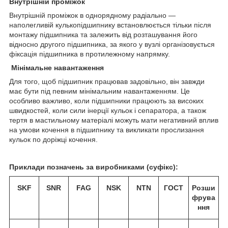
Внутрішній проміжок
Внутрішній проміжок в однорядному радіально —
наполегливій кулькопідшипнику встановлюється тільки після
монтажу підшипника та залежить від розташування його
відносно другого підшипника, за якого у вузлі організовується
фіксація підшипника в протилежному напрямку.
Мінімальне навантаження
Для того, щоб підшипник працював задовільно, він завжди
має бути під певним мінімальним навантаженням. Це
особливо важливо, коли підшипники працюють за високих
швидкостей, коли сили інерції кульок і сепаратора, а також
тертя в мастильному матеріалі можуть мати негативний вплив
на умови кочення в підшипнику та викликати прослизання
кульок по доріжці кочення.
Приклади позначень за виробниками (суфікс):
SKF
SNR
FAG
NSK
NTN
ГОСТ
Розши
фрува
ння