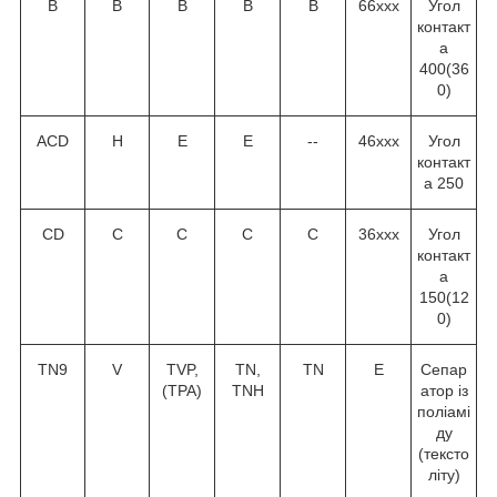
В
В
В
В
В
66ххх
Угол
контакт
а
40
0
(36
0
)
ACD
H
E
E
--
46ххх
Угол
контакт
а 25
0
CD
C
C
C
C
36ххх
Угол
контакт
а
15
0
(12
0
)
TN9
V
TVP,
TN,
TN
Е
Сепар
(TPA)
TNH
атор із
поліамі
ду
(тексто
літу)