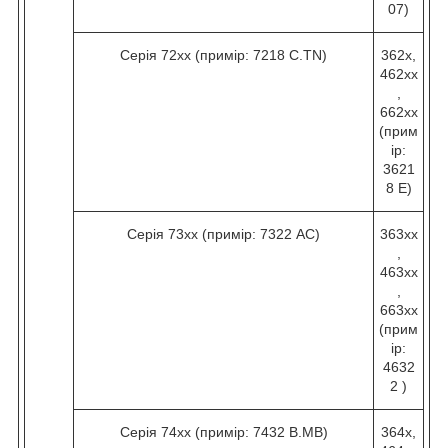
07)
Серія 72хх (примір: 7218 C.TN)
362х,
462хх
,
662хх
(прим
ір:
3621
8 Е)
Серія 73хх (примір: 7322 AC)
363хх
,
463хх
,
663хх
(прим
ір:
4632
2 )
Серія 74хх (примір: 7432 B.МВ)
364х,