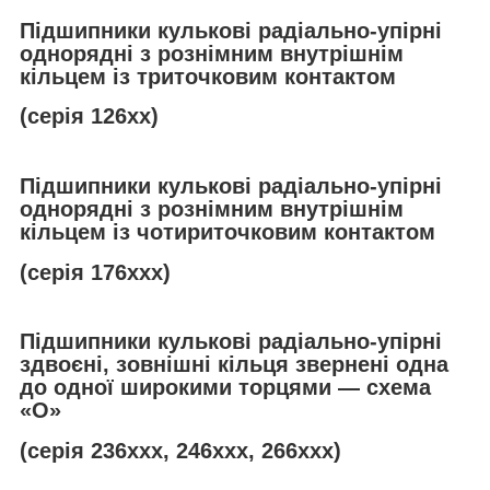
Підшипники кулькові радіально-упірні
однорядні з рознімним внутрішнім
кільцем із триточковим контактом
(серія 126хх)
Підшипники кулькові радіально-упірні
однорядні з рознімним внутрішнім
кільцем із чотириточковим контактом
(серія 176ххх)
Підшипники кулькові радіально-упірні
здвоєні, зовнішні кільця звернені одна
до одної широкими торцями — схема
«О»
(серія 236ххх, 246ххх, 266ххх)