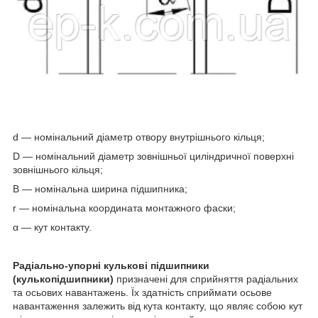
d — номінальний діаметр отвору внутрішнього кільця;
D — номінальний діаметр зовнішньої циліндричної поверхні
зовнішнього кільця;
B — номінальна ширина підшипника;
r — номінальна координата монтажного фаски;
α — кут контакту.
Радіально-упорні кулькові підшипники
(кулькопідшипники)
призначені для сприйняття радіальних
та осьових навантажень. Їх здатність сприймати осьове
навантаження залежить від кута контакту, що являє собою кут