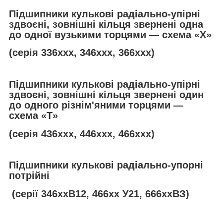
Підшипники кулькові радіально-упірні
здвоєні, зовнішні кільця звернені одна
до одної вузькими торцями — схема «Х»
(серія 336ххх, 346ххх, 366ххх)
Підшипники кулькові радіально-упірні
здвоєні, зовнішні кільця звернені один
до одного різнім'яними торцями —
схема «
T
»
(серія 436ххх, 446ххх, 466ххх)
Підшипники кулькові радіально-упорні
потрійні
(серії 346ххВ12, 466хх У21, 666ххВЗ)