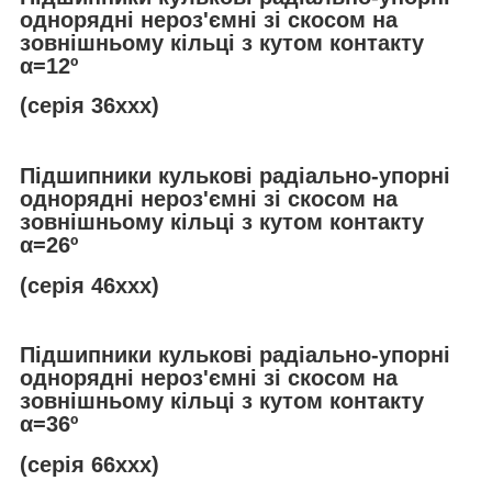
однорядні нероз'ємні зі скосом на
зовнішньому кільці з кутом контакту
α
=12º
(серія 36ххх)
Підшипники кулькові радіально-упорні
однорядні нероз'ємні зі скосом на
зовнішньому кільці з кутом контакту
α
=26º
(серія 46ххх)
Підшипники кулькові радіально-упорні
однорядні нероз'ємні зі скосом на
зовнішньому кільці з кутом контакту
α
=36º
(серія 66ххх)