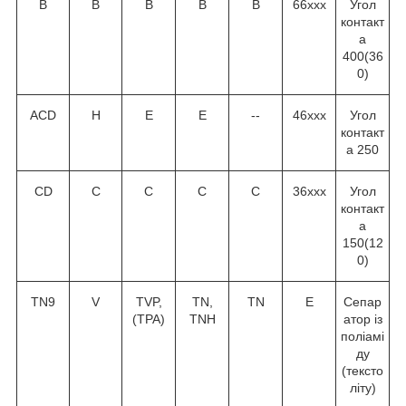
В
В
В
В
В
66ххх
Угол
контакт
а
40
0
(36
0
)
ACD
H
E
E
--
46ххх
Угол
контакт
а 25
0
CD
C
C
C
C
36ххх
Угол
контакт
а
15
0
(12
0
)
TN9
V
TVP,
TN,
TN
Е
Сепар
(TPA)
TNH
атор із
поліамі
ду
(тексто
літу)