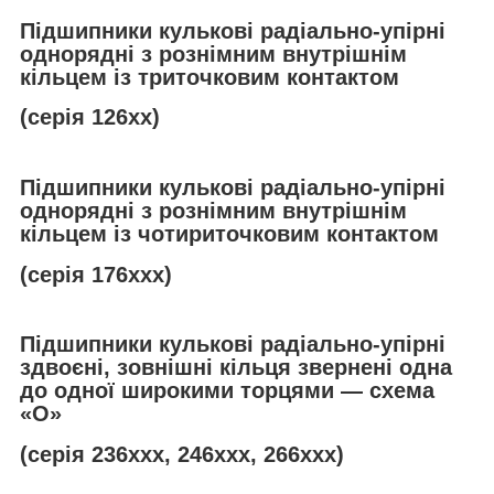
Підшипники кулькові радіально-упірні
однорядні з рознімним внутрішнім
кільцем із триточковим контактом
(серія 126хх)
Підшипники кулькові радіально-упірні
однорядні з рознімним внутрішнім
кільцем із чотириточковим контактом
(серія 176ххх)
Підшипники кулькові радіально-упірні
здвоєні, зовнішні кільця звернені одна
до одної широкими торцями — схема
«О»
(серія 236ххх, 246ххх, 266ххх)