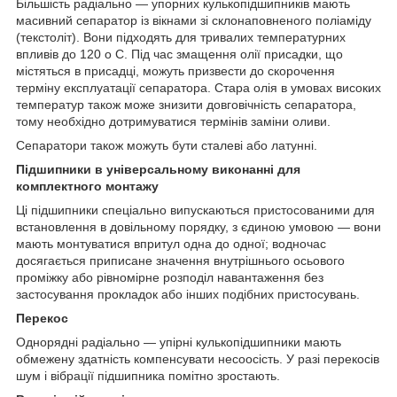
Більшість радіально — упорних кулькопідшипників мають
масивний сепаратор із вікнами зі склонаповненого поліаміду
(текстоліт). Вони підходять для тривалих температурних
впливів до 120
о
С. Під час змащення олії присадки, що
містяться в присадці, можуть призвести до скорочення
терміну експлуатації сепаратора. Стара олія в умовах високих
температур також може знизити довговічність сепаратора,
тому необхідно дотримуватися термінів заміни оливи.
Сепаратори також можуть бути сталеві або латунні.
Підшипники в універсальному виконанні для
комплектного монтажу
Ці підшипники спеціально випускаються пристосованими для
встановлення в довільному порядку, з єдиною умовою — вони
мають монтуватися впритул одна до одної; водночас
досягається приписане значення внутрішнього осьового
проміжку або рівномірне розподіл навантаження без
застосування прокладок або інших подібних пристосувань.
Перекос
Однорядні радіально — упірні кулькопідшипники мають
обмежену здатність компенсувати несоосість. У разі перекосів
шум і вібрації підшипника помітно зростають.