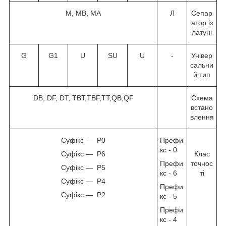
M, MB, MA
Л
Сепар
атор із
латуні
G
G1
U
SU
U
-
Універ
сальни
й тип
DB, DF, DT, TBT,TBF,TT,QB,QF
Схема
встано
влення
Суфікс — P0
Префи
кс - 0
Суфікс — P6
Клас
Префи
точнос
Суфікс — P5
кс - 6
ті
Суфікс — P4
Префи
Суфікс — P2
кс - 5
Префи
кс - 4