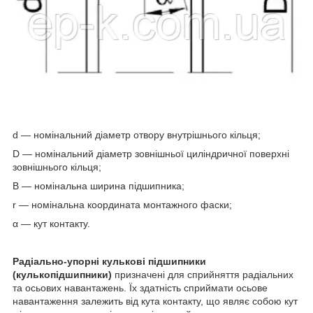
d — номінальний діаметр отвору внутрішнього кільця;
D — номінальний діаметр зовнішньої циліндричної поверхні
зовнішнього кільця;
B — номінальна ширина підшипника;
r — номінальна координата монтажного фаски;
α — кут контакту.
Радіально-упорні кулькові підшипники
(кулькопідшипники)
призначені для сприйняття радіальних
та осьових навантажень. Їх здатність сприймати осьове
навантаження залежить від кута контакту, що являє собою кут