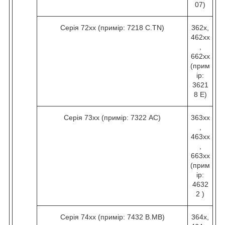
07)
Серія 72хх (примір: 7218 C.TN)
362х,
462хх
,
662хх
(прим
ір:
3621
8 Е)
Серія 73хх (примір: 7322 AC)
363хх
,
463хх
,
663хх
(прим
ір:
4632
2 )
Серія 74хх (примір: 7432 B.МВ)
364х,