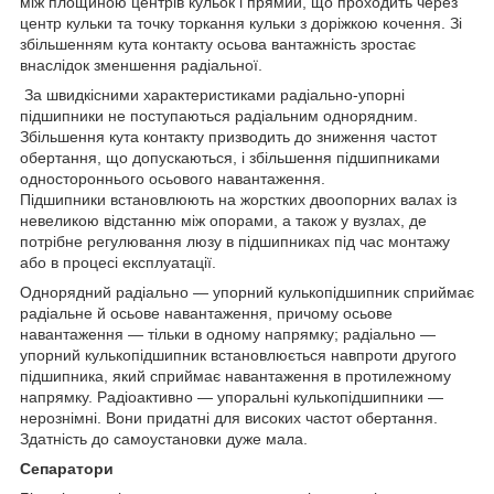
між площиною центрів кульок і прямий, що проходить через
центр кульки та точку торкання кульки з доріжкою кочення. Зі
збільшенням кута контакту осьова вантажність зростає
внаслідок зменшення радіальної.
За швидкісними характеристиками радіально-упорні
підшипники не поступаються радіальним однорядним.
Збільшення кута контакту призводить до зниження частот
обертання, що допускаються, і збільшення підшипниками
одностороннього осьового навантаження.
Підшипники встановлюють на жорстких двоопорних валах із
невеликою відстанню між опорами, а також у вузлах, де
потрібне регулювання люзу в підшипниках під час монтажу
або в процесі експлуатації.
Однорядний радіально — упорний кулькопідшипник сприймає
радіальне й осьове навантаження, причому осьове
навантаження — тільки в одному напрямку; радіально —
упорний кулькопідшипник встановлюється навпроти другого
підшипника, який сприймає навантаження в протилежному
напрямку. Радіоактивно — упоральні кулькопідшипники —
нерознімні. Вони придатні для високих частот обертання.
Здатність до самоустановки дуже мала.
Сепаратори