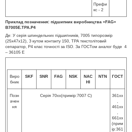
Префи
кс - 2
Приклад позначення: підшипник виробництва «
FAG
»
B
7005Е.
TPA
.
P
4
Де: У серія шпиндельних підшипників, 7005 типорозмір
(25х47х12), З кутом контакту 15
0
, ТРА текстолітовий
сепаратор, Р4 клас точності за ISO. За ГОСТом аналог буде 4
– 36105 Е
Виро
SKF
SNR
FAG
NSK
NAC
NTN
ГОСТ
бник
HI
Позн
Серія 70хх(примір:7007 C)
361хх
ачен
,
ня
461хх
,
661хх
(прим
ір:361