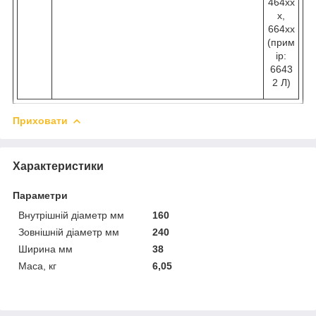
464хх
х,
664хх
(прим
ір:
6643
2 Л)
Приховати
Характеристики
Параметри
Внутрішній діаметр мм
160
Зовнішній діаметр мм
240
Ширина мм
38
Маса, кг
6,05