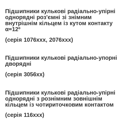
Підшипники кулькові радіально-упірні
однорядні роз'ємні зі знімним
внутрішнім кільцем із кутом контакту
α
=12º
(серія 1076ххх, 2076ххх)
Підшипники кулькові радіально-упорні
дворядні
(серія 3056хх)
Підшипники кулькові радіально-упірні
однорядні з рознімним зовнішнім
кільцем із чотириточковим контактом
(серія 116ххх)