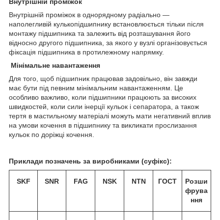
Внутрішній проміжок
Внутрішній проміжок в однорядному радіально —
наполегливій кулькопідшипнику встановлюється тільки після
монтажу підшипника та залежить від розташування його
відносно другого підшипника, за якого у вузлі організовується
фіксація підшипника в протилежному напрямку.
Мінімальне навантаження
Для того, щоб підшипник працював задовільно, він завжди
має бути під певним мінімальним навантаженням. Це
особливо важливо, коли підшипники працюють за високих
швидкостей, коли сили інерції кульок і сепаратора, а також
тертя в мастильному матеріалі можуть мати негативний вплив
на умови кочення в підшипнику та викликати прослизання
кульок по доріжці кочення.
Приклади позначень за виробниками (суфікс):
SKF
SNR
FAG
NSK
NTN
ГОСТ
Розши
фрува
ння