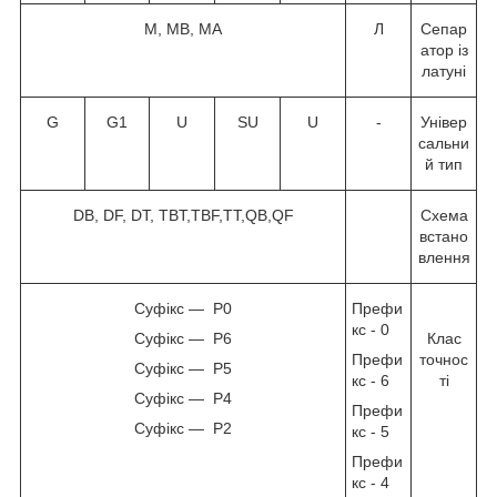
M, MB, MA
Л
Сепар
атор із
латуні
G
G1
U
SU
U
-
Універ
сальни
й тип
DB, DF, DT, TBT,TBF,TT,QB,QF
Схема
встано
влення
Суфікс — P0
Префи
кс - 0
Суфікс — P6
Клас
Префи
точнос
Суфікс — P5
кс - 6
ті
Суфікс — P4
Префи
Суфікс — P2
кс - 5
Префи
кс - 4