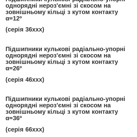
однорядні нероз'ємні зі скосом на
зовнішньому кільці з кутом контакту
α
=12º
(серія 36ххх)
Підшипники кулькові радіально-упорні
однорядні нероз'ємні зі скосом на
зовнішньому кільці з кутом контакту
α
=26º
(серія 46ххх)
Підшипники кулькові радіально-упорні
однорядні нероз'ємні зі скосом на
зовнішньому кільці з кутом контакту
α
=36º
(серія 66ххх)