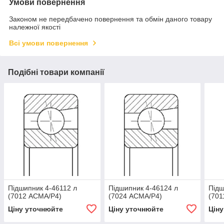
Умови повернення
Законом не передбачено повернення та обмін даного товару
належної якості
Всі умови повернення
Подібні товари компанії
Підшипник 4-46112 л
Підшипник 4-46124 л
Підш
(7012 АСМА/Р4)
(7024 АСМА/Р4)
(701
Ціну уточнюйте
Ціну уточнюйте
Цін