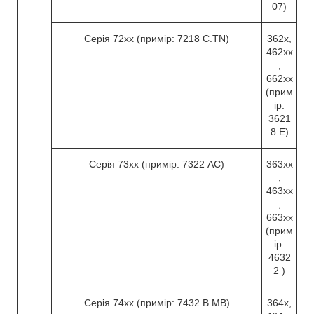
07)
Серія 72хх (примір: 7218 C.TN)
362х,
462хх
,
662хх
(прим
ір:
3621
8 Е)
Серія 73хх (примір: 7322 AC)
363хх
,
463хх
,
663хх
(прим
ір:
4632
2 )
Серія 74хх (примір: 7432 B.МВ)
364х,