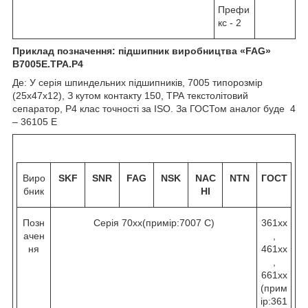
Префи
кс - 2
Приклад позначення: підшипник виробництва «
FAG
»
B
7005Е.
TPA
.
P
4
Де: У серія шпиндельних підшипників, 7005 типорозмір
(25х47х12), З кутом контакту 15
0
, ТРА текстолітовий
сепаратор, Р4 клас точності за ISO. За ГОСТом аналог буде 4
– 36105 Е
Виро
SKF
SNR
FAG
NSK
NAC
NTN
ГОСТ
бник
HI
Позн
Серія 70хх(примір:7007 C)
361хх
ачен
,
ня
461хх
,
661хх
(прим
ір:361