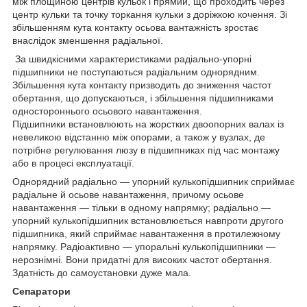
між площиною центрів кульок і прямий, що проходить через
центр кульки та точку торкання кульки з доріжкою кочення. Зі
збільшенням кута контакту осьова вантажність зростає
внаслідок зменшення радіальної.
За швидкісними характеристиками радіально-упорні
підшипники не поступаються радіальним однорядним.
Збільшення кута контакту призводить до зниження частот
обертання, що допускаються, і збільшення підшипниками
одностороннього осьового навантаження.
Підшипники встановлюють на жорстких двоопорних валах із
невеликою відстанню між опорами, а також у вузлах, де
потрібне регулювання люзу в підшипниках під час монтажу
або в процесі експлуатації.
Однорядний радіально — упорний кулькопідшипник сприймає
радіальне й осьове навантаження, причому осьове
навантаження — тільки в одному напрямку; радіально —
упорний кулькопідшипник встановлюється навпроти другого
підшипника, який сприймає навантаження в протилежному
напрямку. Радіоактивно — упоральні кулькопідшипники —
нерознімні. Вони придатні для високих частот обертання.
Здатність до самоустановки дуже мала.
Сепаратори