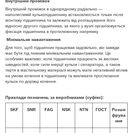
Внутрішній проміжок
Внутрішній проміжок в однорядному радіально —
наполегливій кулькопідшипнику встановлюється тільки після
монтажу підшипника та залежить від розташування його
відносно другого підшипника, за якого у вузлі організовується
фіксація підшипника в протилежному напрямку.
Мінімальне навантаження
Для того, щоб підшипник працював задовільно, він завжди
має бути під певним мінімальним навантаженням. Це
особливо важливо, коли підшипники працюють за високих
швидкостей, коли сили інерції кульок і сепаратора, а також
тертя в мастильному матеріалі можуть мати негативний вплив
на умови кочення в підшипнику та викликати прослизання
кульок по доріжці кочення.
Приклади позначень за виробниками (суфікс):
SKF
SNR
FAG
NSK
NTN
ГОСТ
Розши
фрува
ння