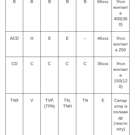
В
В
В
В
В
66ххх
Угол
контакт
а
40
0
(36
0
)
ACD
H
E
E
--
46ххх
Угол
контакт
а 25
0
CD
C
C
C
C
36ххх
Угол
контакт
а
15
0
(12
0
)
TN9
V
TVP,
TN,
TN
Е
Сепар
(TPA)
TNH
атор із
поліамі
ду
(тексто
літу)