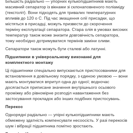
Більшість радіально — упорних кулькопідшипників мають
масивний сепаратор із вікнами зі склонаповненого поліаміду
(текстоліт). Вони підходять для тривалих температурних
впливів до 120
о
С. Під час змащення олії присадки, що
містяться в присадці, можуть призвести до скорочення
терміну експлуатації сепаратора. Стара олія в умовах високих
температур також може знизити довговічність сепаратора,
тому необхідно дотримуватися термінів заміни оливи.
Сепаратори також можуть бути сталеві або латунні.
Підшипники в універсальному виконанні для
комплектного монтажу
Ці підшипники спеціально випускаються пристосованими для
встановлення в довільному порядку, з єдиною умовою — вони
мають монтуватися впритул одна до одної; водночас
досягається приписане значення внутрішнього осьового
проміжку або рівномірне розподіл навантаження без
застосування прокладок або інших подібних пристосувань.
Перекос
Однорядні радіально — упірні кулькопідшипники мають
обмежену здатність компенсувати несоосість. У разі перекосів
шум і вібрації підшипника помітно зростають.