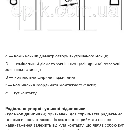
d — номінальний діаметр отвору внутрішнього кільця;
D — номінальний діаметр зовнішньої циліндричної поверхні
зовнішнього кільця;
B — номінальна ширина підшипника;
r — номінальна координата монтажного фаски;
α — кут контакту.
Радіально-упорні кулькові підшипники
(кулькопідшипники)
призначені для сприйняття радіальних
та осьових навантажень. Їх здатність сприймати осьове
навантаження залежить від кута контакту, що являє собою кут