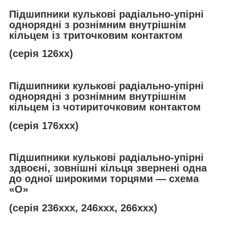
Підшипники кулькові радіально-упірні
однорядні з рознімним внутрішнім
кільцем із триточковим контактом
(серія 126хх)
Підшипники кулькові радіально-упірні
однорядні з рознімним внутрішнім
кільцем із чотириточковим контактом
(серія 176ххх)
Підшипники кулькові радіально-упірні
здвоєні, зовнішні кільця звернені одна
до одної широкими торцями — схема
«О»
(серія 236ххх, 246ххх, 266ххх)