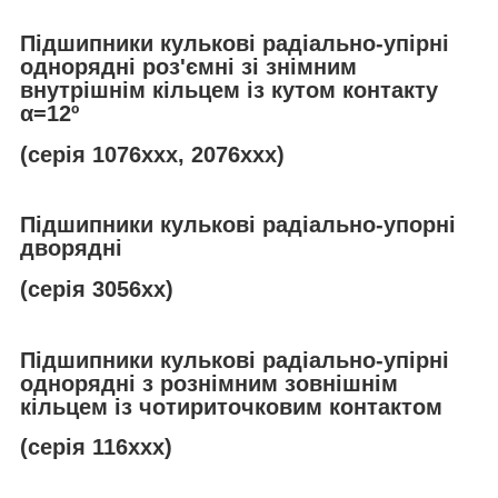
Підшипники кулькові радіально-упірні
однорядні роз'ємні зі знімним
внутрішнім кільцем із кутом контакту
α
=12º
(серія 1076ххх, 2076ххх)
Підшипники кулькові радіально-упорні
дворядні
(серія 3056хх)
Підшипники кулькові радіально-упірні
однорядні з рознімним зовнішнім
кільцем із чотириточковим контактом
(серія 116ххх)