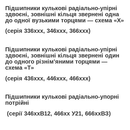
Підшипники кулькові радіально-упірні
здвоєні, зовнішні кільця звернені одна
до одної вузькими торцями — схема «Х»
(серія 336ххх, 346ххх, 366ххх)
Підшипники кулькові радіально-упірні
здвоєні, зовнішні кільця звернені один
до одного різнім'яними торцями —
схема «
T
»
(серія 436ххх, 446ххх, 466ххх)
Підшипники кулькові радіально-упорні
потрійні
(серії 346ххВ12, 466хх У21, 666ххВЗ)