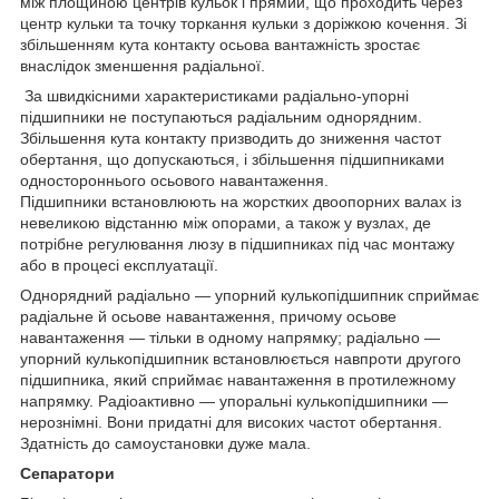
між площиною центрів кульок і прямий, що проходить через
центр кульки та точку торкання кульки з доріжкою кочення. Зі
збільшенням кута контакту осьова вантажність зростає
внаслідок зменшення радіальної.
За швидкісними характеристиками радіально-упорні
підшипники не поступаються радіальним однорядним.
Збільшення кута контакту призводить до зниження частот
обертання, що допускаються, і збільшення підшипниками
одностороннього осьового навантаження.
Підшипники встановлюють на жорстких двоопорних валах із
невеликою відстанню між опорами, а також у вузлах, де
потрібне регулювання люзу в підшипниках під час монтажу
або в процесі експлуатації.
Однорядний радіально — упорний кулькопідшипник сприймає
радіальне й осьове навантаження, причому осьове
навантаження — тільки в одному напрямку; радіально —
упорний кулькопідшипник встановлюється навпроти другого
підшипника, який сприймає навантаження в протилежному
напрямку. Радіоактивно — упоральні кулькопідшипники —
нерознімні. Вони придатні для високих частот обертання.
Здатність до самоустановки дуже мала.
Сепаратори