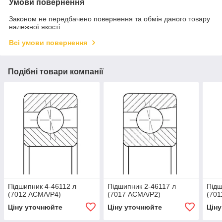
Умови повернення
Законом не передбачено повернення та обмін даного товару
належної якості
Всі умови повернення
Подібні товари компанії
Підшипник 4-46112 л
Підшипник 2-46117 л
Підш
(7012 АСМА/Р4)
(7017 АСМА/Р2)
(701
Ціну уточнюйте
Ціну уточнюйте
Цін