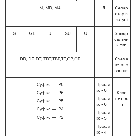
M, MB, MA
Л
Сепар
атор із
латуні
G
G1
U
SU
U
-
Універ
сальни
й тип
DB, DF, DT, TBT,TBF,TT,QB,QF
Схема
встано
влення
Суфікс — P0
Префи
кс - 0
Суфікс — P6
Клас
Префи
точнос
Суфікс — P5
кс - 6
ті
Суфікс — P4
Префи
Суфікс — P2
кс - 5
Префи
кс - 4