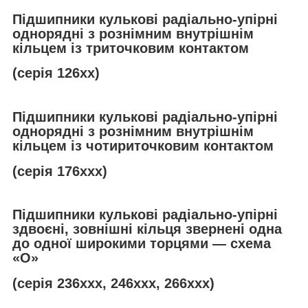
Підшипники кулькові радіально-упірні
однорядні з рознімним внутрішнім
кільцем із триточковим контактом
(серія 126хх)
Підшипники кулькові радіально-упірні
однорядні з рознімним внутрішнім
кільцем із чотириточковим контактом
(серія 176ххх)
Підшипники кулькові радіально-упірні
здвоєні, зовнішні кільця звернені одна
до одної широкими торцями — схема
«О»
(серія 236ххх, 246ххх, 266ххх)