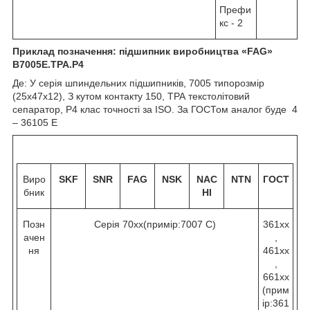
Префи
кс - 2
Приклад позначення: підшипник виробництва «
FAG
»
B
7005Е.
TPA
.
P
4
Де: У серія шпиндельних підшипників, 7005 типорозмір
(25х47х12), З кутом контакту 15
0
, ТРА текстолітовий
сепаратор, Р4 клас точності за ISO. За ГОСТом аналог буде 4
– 36105 Е
Виро
SKF
SNR
FAG
NSK
NAC
NTN
ГОСТ
бник
HI
Позн
Серія 70хх(примір:7007 C)
361хх
ачен
,
ня
461хх
,
661хх
(прим
ір:361