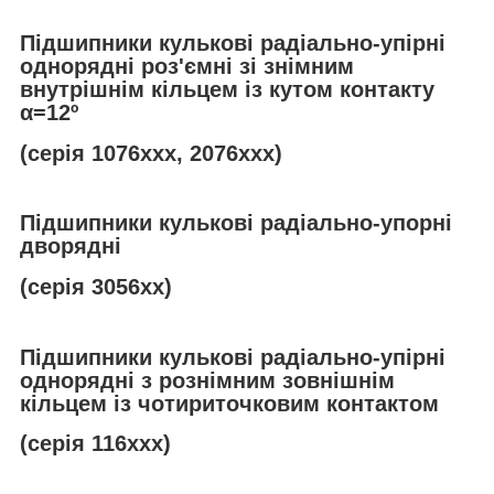
Підшипники кулькові радіально-упірні
однорядні роз'ємні зі знімним
внутрішнім кільцем із кутом контакту
α
=12º
(серія 1076ххх, 2076ххх)
Підшипники кулькові радіально-упорні
дворядні
(серія 3056хх)
Підшипники кулькові радіально-упірні
однорядні з рознімним зовнішнім
кільцем із чотириточковим контактом
(серія 116ххх)