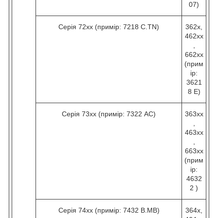
07)
Серія 72хх (примір: 7218 C.TN)
362х,
462хх
,
662хх
(прим
ір:
3621
8 Е)
Серія 73хх (примір: 7322 AC)
363хх
,
463хх
,
663хх
(прим
ір:
4632
2 )
Серія 74хх (примір: 7432 B.МВ)
364х,