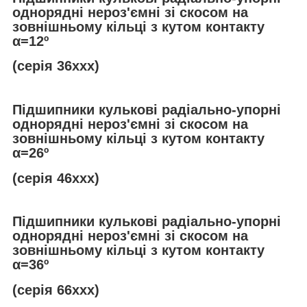
однорядні нероз'ємні зі скосом на
зовнішньому кільці з кутом контакту
α
=12º
(серія 36ххх)
Підшипники кулькові радіально-упорні
однорядні нероз'ємні зі скосом на
зовнішньому кільці з кутом контакту
α
=26º
(серія 46ххх)
Підшипники кулькові радіально-упорні
однорядні нероз'ємні зі скосом на
зовнішньому кільці з кутом контакту
α
=36º
(серія 66ххх)