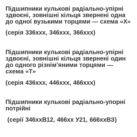
Підшипники кулькові радіально-упірні
здвоєні, зовнішні кільця звернені одна
до одної вузькими торцями — схема «Х»
(серія 336ххх, 346ххх, 366ххх)
Підшипники кулькові радіально-упірні
здвоєні, зовнішні кільця звернені один
до одного різнім'яними торцями —
схема «
T
»
(серія 436ххх, 446ххх, 466ххх)
Підшипники кулькові радіально-упорні
потрійні
(серії 346ххВ12, 466хх У21, 666ххВЗ)