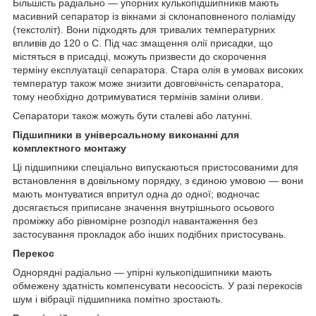
Більшість радіально — упорних кулькопідшипників мають
масивний сепаратор із вікнами зі склонаповненого поліаміду
(текстоліт). Вони підходять для тривалих температурних
впливів до 120
о
С. Під час змащення олії присадки, що
містяться в присадці, можуть призвести до скорочення
терміну експлуатації сепаратора. Стара олія в умовах високих
температур також може знизити довговічність сепаратора,
тому необхідно дотримуватися термінів заміни оливи.
Сепаратори також можуть бути сталеві або латунні.
Підшипники в універсальному виконанні для
комплектного монтажу
Ці підшипники спеціально випускаються пристосованими для
встановлення в довільному порядку, з єдиною умовою — вони
мають монтуватися впритул одна до одної; водночас
досягається приписане значення внутрішнього осьового
проміжку або рівномірне розподіл навантаження без
застосування прокладок або інших подібних пристосувань.
Перекос
Однорядні радіально — упірні кулькопідшипники мають
обмежену здатність компенсувати несоосість. У разі перекосів
шум і вібрації підшипника помітно зростають.