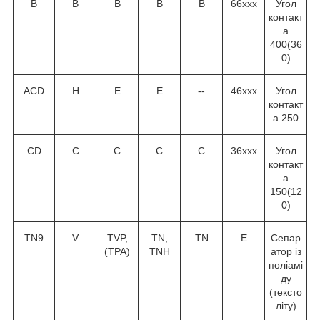
В
В
В
В
В
66ххх
Угол
контакт
а
40
0
(36
0
)
ACD
H
E
E
--
46ххх
Угол
контакт
а 25
0
CD
C
C
C
C
36ххх
Угол
контакт
а
15
0
(12
0
)
TN9
V
TVP,
TN,
TN
Е
Сепар
(TPA)
TNH
атор із
поліамі
ду
(тексто
літу)