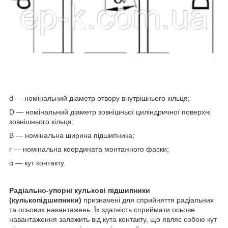
d — номінальний діаметр отвору внутрішнього кільця;
D — номінальний діаметр зовнішньої циліндричної поверхні
зовнішнього кільця;
B — номінальна ширина підшипника;
r — номінальна координата монтажного фаски;
α — кут контакту.
Радіально-упорні кулькові підшипники
(кулькопідшипники)
призначені для сприйняття радіальних
та осьових навантажень. Їх здатність сприймати осьове
навантаження залежить від кута контакту, що являє собою кут