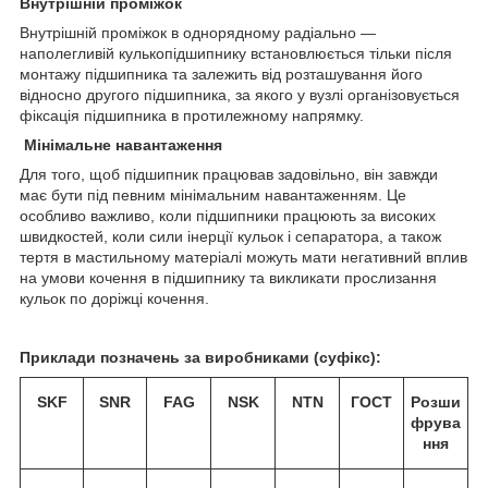
Внутрішній проміжок
Внутрішній проміжок в однорядному радіально —
наполегливій кулькопідшипнику встановлюється тільки після
монтажу підшипника та залежить від розташування його
відносно другого підшипника, за якого у вузлі організовується
фіксація підшипника в протилежному напрямку.
Мінімальне навантаження
Для того, щоб підшипник працював задовільно, він завжди
має бути під певним мінімальним навантаженням. Це
особливо важливо, коли підшипники працюють за високих
швидкостей, коли сили інерції кульок і сепаратора, а також
тертя в мастильному матеріалі можуть мати негативний вплив
на умови кочення в підшипнику та викликати прослизання
кульок по доріжці кочення.
Приклади позначень за виробниками (суфікс):
SKF
SNR
FAG
NSK
NTN
ГОСТ
Розши
фрува
ння