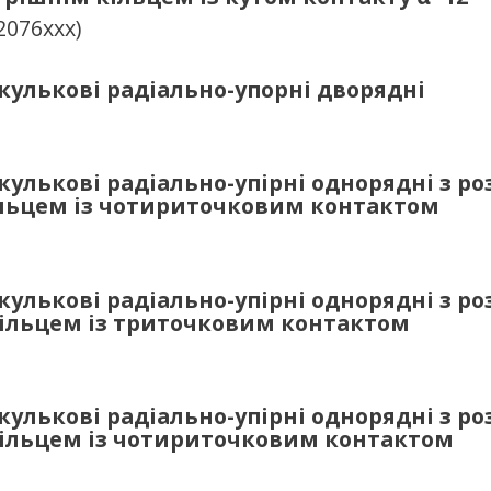
2076ххх)
улькові радіально-упорні дворядні
улькові радіально-упірні однорядні з р
льцем із чотириточковим контактом
улькові радіально-упірні однорядні з р
ільцем із триточковим контактом
улькові радіально-упірні однорядні з р
ільцем із чотириточковим контактом