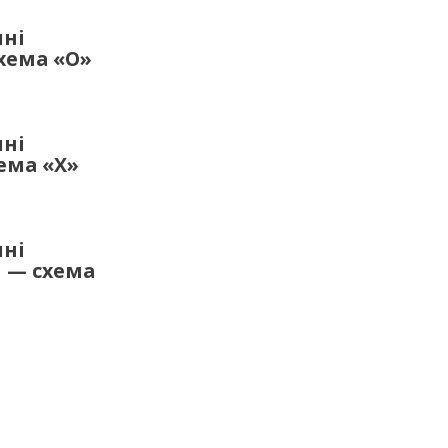
шні
хема «О»
шні
ема «Х»
шні
и — схема