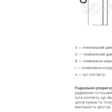
d — номінальний діам
D — номінальний діам
B — номінальна шири
r — номінальна коор
α — кут контакту.
Радіально-упорні 
радіальних та осьови
кута контакту, що яв
центр кульки та точк
вантажність зростає 