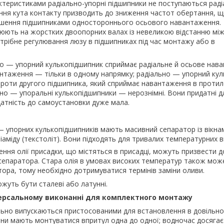
ктеристиками радіально-упорні підшипники не поступаються рад
ння кута контакту призводить до зниження частот обертання, 
льшення підшипниками одностороннього осьового навантаження.
юють на жорстких двоопорних валах із невеликою відстанню між
отрібне регулювання люзу в підшипниках під час монтажу або в
о — упорний кулькопідшипник сприймає радіальне й осьове нав
нтаження — тільки в одному напрямку; радіально — упорний ку
роти другого підшипника, який сприймає навантаження в проти
но — упоральні кулькопідшипники — нерознімні. Вони придатні д
атність до самоустановки дуже мала.
— упорних кулькопідшипників мають масивний сепаратор із вікнам
аміду (текстоліт). Вони підходять для тривалих температурних в
ення олії присадки, що містяться в присадці, можуть призвести 
 сепаратора. Стара олія в умовах високих температур також мож
тора, тому необхідно дотримуватися термінів заміни оливи.
жуть бути сталеві або латунні.
ерсальному виконанні для комплектного монтажу
льно випускаються пристосованими для встановлення в довільно
и мають монтуватися впритул одна до одної; водночас досягає