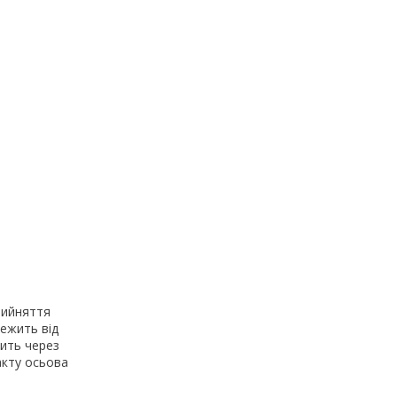
рийняття
ежить від
дить через
акту осьова