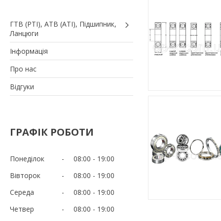
ГТВ (РТI), АТВ (АТI), Пiдшипник,
Ланцюги
Iнформація
Про нас
Вiдгуки
ГРАФІК РОБОТИ
Понеділок
08:00
19:00
Вівторок
08:00
19:00
Середа
08:00
19:00
Четвер
08:00
19:00