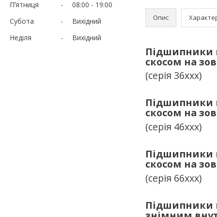
Пʼятниця
08:00
19:00
Опис
Характе
Субота
Вихідний
Неділя
Вихідний
Підшипники к
скосом на зо
(серія 36ххх)
Підшипники к
скосом на зо
(серія 46ххх)
Підшипники к
скосом на зо
(серія 66ххх)
Підшипники к
знімним внут