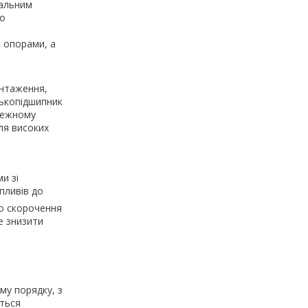
іальним
що
 опорами, а
антаження,
лькопідшипник
лежному
ля високих
и зі
пливів до
до скорочення
е знизити
му порядку, з
ться