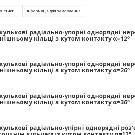
ристики
Інформація для замовлення
улькові радіально-упорні однорядні неро
внішньому кільці з кутом контакту
α
=12º
улькові радіально-упорні однорядні неро
внішньому кільці з кутом контакту
α
=26º
улькові радіально-упорні однорядні неро
внішньому кільці з кутом контакту
α
=36º
улькові радіально-упірні однорядні роз'є
рішнім кільцем із кутом контакту
α
=12º