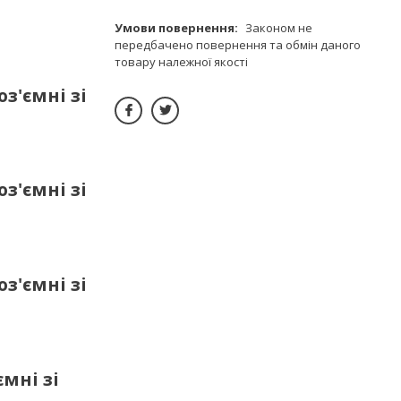
Законом не
передбачено повернення та обмін даного
товару належної якості
з'ємні зі
з'ємні зі
з'ємні зі
мні зі