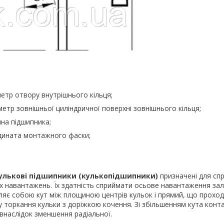
етр отвору внутрішнього кільця;
етр зовнішньої циліндричної поверхні зовнішнього кільця;
на підшипника;
дината монтажного фаски;
кулькові підшипники (кулькопідшипники)
призначені для сп
х навантажень. Їх здатність сприймати осьове навантаження зал
ляє собою кут між площиною центрів кульок і прямий, що прохо
у торкання кульки з доріжкою кочення. Зі збільшенням кута конт
внаслідок зменшення радіальної.