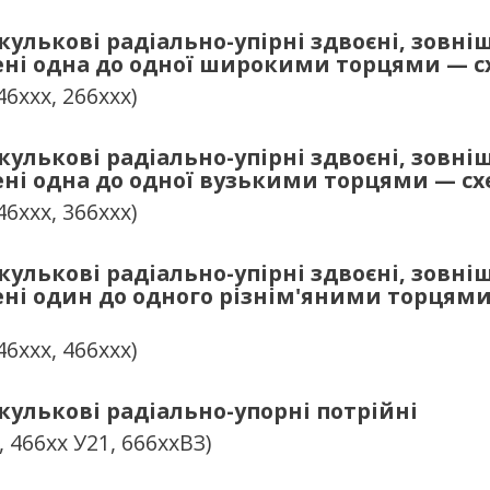
улькові радіально-упірні здвоєні, зовні
ені одна до одної широкими торцями — с
46ххх, 266ххх)
улькові радіально-упірні здвоєні, зовні
ені одна до одної вузькими торцями — сх
46ххх, 366ххх)
улькові радіально-упірні здвоєні, зовні
ені один до одного різнім'яними торцям
46ххх, 466ххх)
улькові радіально-упорні потрійні
, 466хх У21, 666ххВЗ)