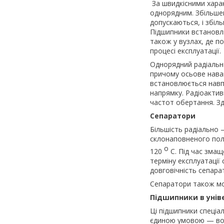
За швидкісними хара
однорядним. Збільше
допускаються, і збі
Підшипники встановл
також у вузлах, де п
процесі експлуатації.
Однорядний радіальн
причому осьове нава
встановлюється навп
напрямку. Радіоактив
частот обертання. Зд
Сепаратори
Більшість радіально 
склонаповненого полі
о
120
С. Під час змащ
терміну експлуатації
довговічність сепара
Сепаратори також мо
Підшипники в унів
Ці підшипники спеціа
єдиною умовою — вон