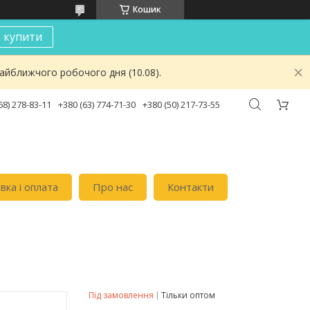
Кошик
к купити
найближчого робочого дня (10.08).
68) 278-83-11
+380 (63) 774-71-30
+380 (50) 217-73-55
вка i оплата
Про нас
Контакти
Під замовлення
Тільки оптом