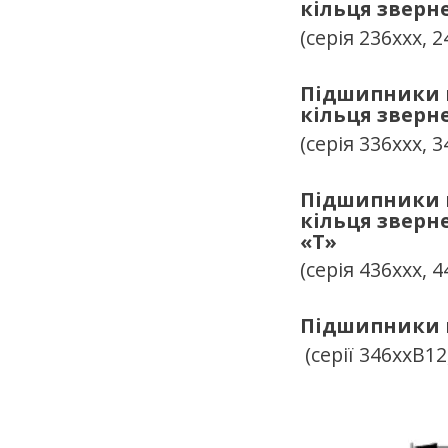
кільця зверн
(серія 236ххх, 2
Підшипники к
кільця зверн
(серія 336ххх, 3
Підшипники к
кільця зверн
«
T
»
(серія 436ххх, 4
Підшипники к
(серії 346ххВ12