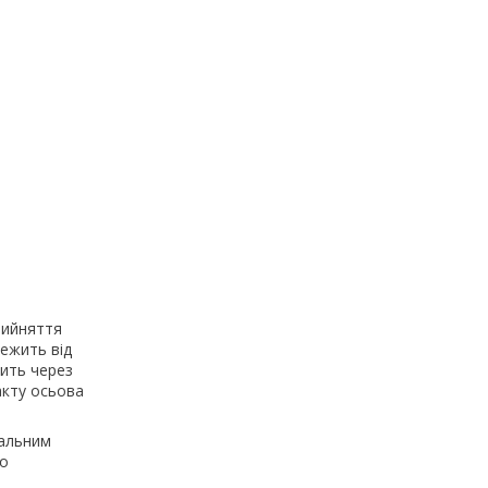
рийняття
ежить від
дить через
акту осьова
іальним
що