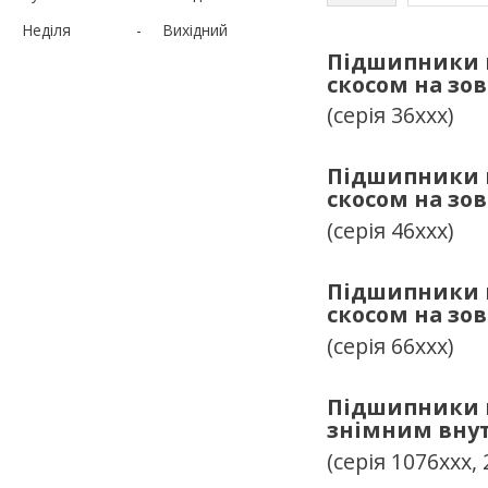
Неділя
Вихідний
Підшипники к
скосом на зо
(серія 36ххх)
Підшипники к
скосом на зо
(серія 46ххх)
Підшипники к
скосом на зо
(серія 66ххх)
Підшипники к
знімним внут
(серія 1076ххх, 