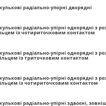
улькові радіально-упорні дворядні
улькові радіально-упірні однорядні з р
льцем із чотириточковим контактом
улькові радіально-упірні однорядні з р
ільцем із триточковим контактом
улькові радіально-упірні однорядні з р
ільцем із чотириточковим контактом
улькові радіально-упірні здвоєні, зовні