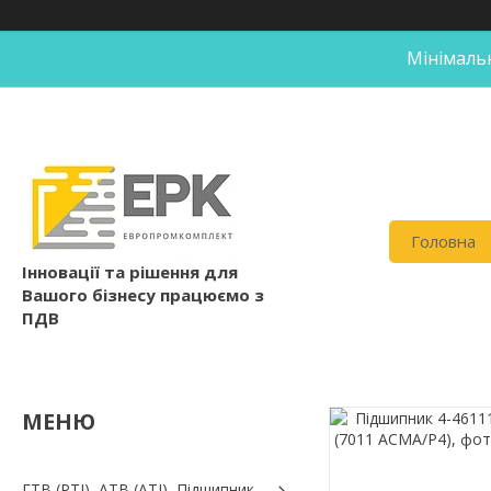
Мінімальн
Головна
Інновації та рішення для
Вашого бізнесу працюємо з
ПДВ
ГТВ (РТI), АТВ (АТI), Пiдшипник,