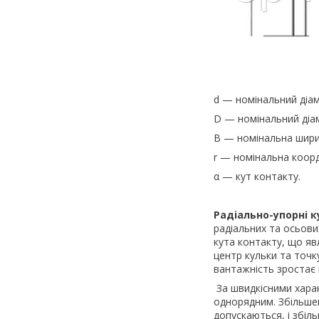
d — номінальний діам
D — номінальний діам
B — номінальна шири
r — номінальна коор
α — кут контакту.
Радіально-упорні 
радіальних та осьови
кута контакту, що яв
центр кульки та точк
вантажність зростає 
За швидкісними хара
однорядним. Збільше
допускаються, і збі