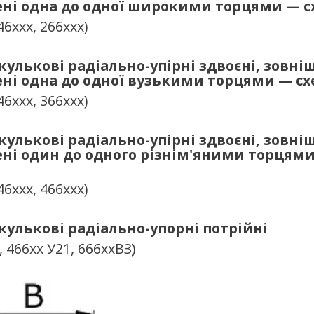
ені одна до одної широкими торцями — с
46ххх, 266ххх)
улькові радіально-упірні здвоєні, зовні
ені одна до одної вузькими торцями — сх
46ххх, 366ххх)
улькові радіально-упірні здвоєні, зовні
ені один до одного різнім'яними торцям
46ххх, 466ххх)
улькові радіально-упорні потрійні
, 466хх У21, 666ххВЗ)