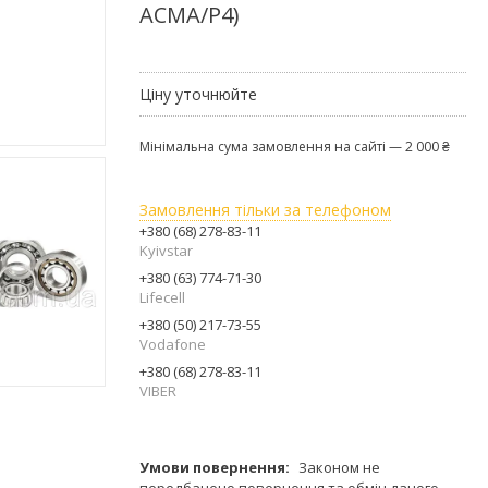
АСМА/Р4)
Ціну уточнюйте
Мінімальна сума замовлення на сайті — 2 000 ₴
Замовлення тільки за телефоном
+380 (68) 278-83-11
Kyivstar
+380 (63) 774-71-30
Lifecell
+380 (50) 217-73-55
Vodafone
+380 (68) 278-83-11
VIBER
Законом не
передбачено повернення та обмін даного