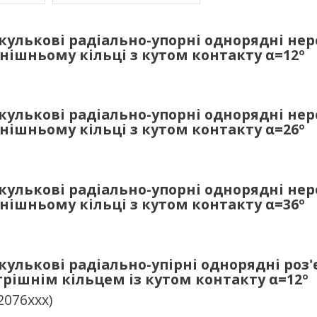
улькові радіально-упорні однорядні неро
внішньому кільці з кутом контакту
α
=12º
улькові радіально-упорні однорядні неро
внішньому кільці з кутом контакту
α
=26º
улькові радіально-упорні однорядні неро
внішньому кільці з кутом контакту
α
=36º
улькові радіально-упірні однорядні роз'є
рішнім кільцем із кутом контакту
α
=12º
2076ххх)