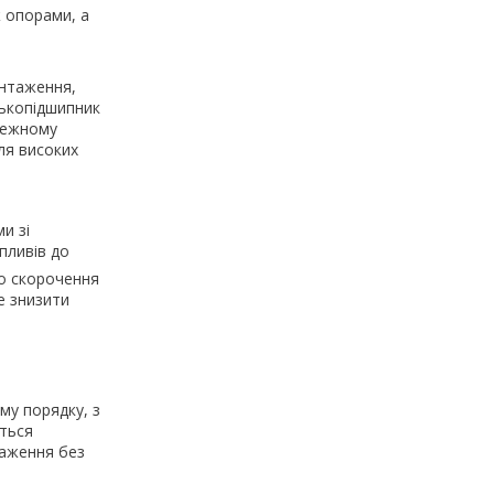
 опорами, а
антаження,
лькопідшипник
лежному
ля високих
и зі
пливів до
до скорочення
е знизити
му порядку, з
ться
таження без