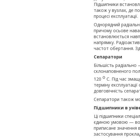
Підшипники встановл
також у вузлах, де п
процесі експлуатації.
Однорядний радіальн
причому осьове нава
встановлюється навп
напрямку. Радіоактив
частот обертання. Зд
Сепаратори
Більшість радіально 
склонаповненого полі
о
120
С. Під час змащ
терміну експлуатації
довговічність сепара
Сепаратори також мо
Підшипники в унів
Ці підшипники спеціа
єдиною умовою — вон
приписане значення 
застосування проклад