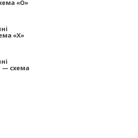
хема «О»
шні
ема «Х»
шні
и — схема