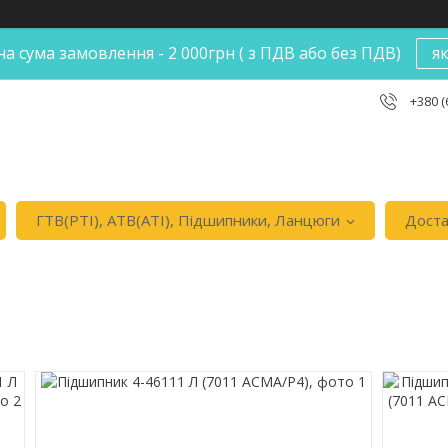
а сума замовлення - 2 000грн ( з ПДВ або без ПДВ)
я
+380 (
ГТВ(РТI), АТВ(АТI), Пiдшипники, Ланцюги
Доста