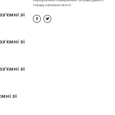
товару належної якості
з'ємні зі
з'ємні зі
з'ємні зі
мні зі