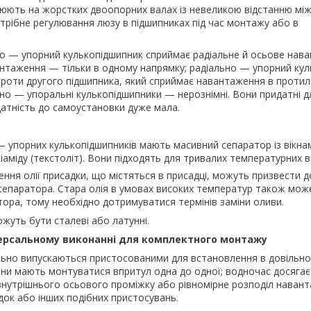
юють на жорстких двоопорних валах із невеликою відстанню між
отрібне регулювання люзу в підшипниках під час монтажу або в
о — упорний кулькопідшипник сприймає радіальне й осьове нав
нтаження — тільки в одному напрямку; радіально — упорний ку
роти другого підшипника, який сприймає навантаження в проти
но — упоральні кулькопідшипники — нерознімні. Вони придатні д
атність до самоустановки дуже мала.
— упорних кулькопідшипників мають масивний сепаратор із вікнам
аміду (текстоліт). Вони підходять для тривалих температурних в
ення олії присадки, що містяться в присадці, можуть призвести 
 сепаратора. Стара олія в умовах високих температур також мож
тора, тому необхідно дотримуватися термінів заміни оливи.
жуть бути сталеві або латунні.
ерсальному виконанні для комплектного монтажу
льно випускаються пристосованими для встановлення в довільно
и мають монтуватися впритул одна до одної; водночас досягає
внутрішнього осьового проміжку або рівномірне розподіл наван
ок або інших подібних пристосувань.