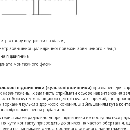
етр отвору внутрішнього кільця;
етр зовнішньої циліндричної поверхні зовнішнього кільця;
на підшипника;
дината монтажного фаски;
кулькові підшипники (кулькопідшипники)
призначені для сп
х навантажень. Їх здатність сприймати осьове навантаження зал
ляє собою кут між площиною центрів кульок і прямий, що прохо
у торкання кульки з доріжкою кочення. Зі збільшенням кута конт
внаслідок зменшення радіальної.
ктеристиками радіально-упорні підшипники не поступаються рад
ння кута контакту призводить до зниження частот обертання, 
льшення підшипниками одностороннього осьового навантаження.