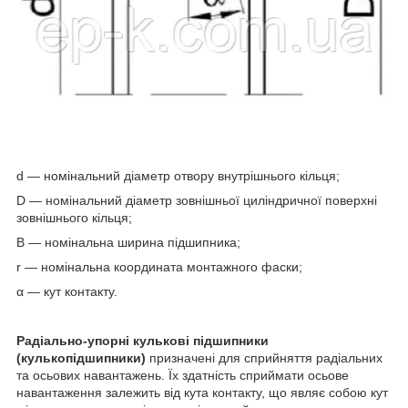
d — номінальний діаметр отвору внутрішнього кільця;
D — номінальний діаметр зовнішньої циліндричної поверхні
зовнішнього кільця;
B — номінальна ширина підшипника;
r — номінальна координата монтажного фаски;
α — кут контакту.
Радіально-упорні кулькові підшипники
(кулькопідшипники)
призначені для сприйняття радіальних
та осьових навантажень. Їх здатність сприймати осьове
навантаження залежить від кута контакту, що являє собою кут