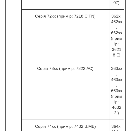
07)
Серія 72хх (примір: 7218 C.TN)
362х,
462хх
,
662хх
(прим
ір:
3621
8 Е)
Серія 73хх (примір: 7322 AC)
363хх
,
463хх
,
663хх
(прим
ір:
4632
2 )
Серія 74хх (примір: 7432 B.МВ)
364х,