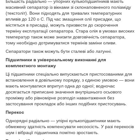
Більшість радіально — упорних кулькопідшипників мають
масивний сепаратор із вікнами зі склонаповненого поліаміду
(текстоліт). Вони підходять для тривалих температурних
впливів до 120
о
С. Під час змащення олії присадки, що
містяться в присадці, можуть призвести до скорочення
терміну експлуатації сепаратора. Стара олія в умовах високих
температур також може знизити довговічність сепаратора,
тому необхідно дотримуватися термінів заміни оливи.
Сепаратори також можуть бути сталеві або латунні.
Підшипники в універсальному виконанні для
комплектного монтажу
Ці підшипники спеціально випускаються пристосованими для
встановлення в довільному порядку, з єдиною умовою — вони
мають монтуватися впритул одна до одної; водночас
досягається приписане значення внутрішнього осьового
проміжку або рівномірне розподіл навантаження без
застосування прокладок або інших подібних пристосувань.
Перекос
Однорядні радіально — упірні кулькопідшипники мають
обмежену здатність компенсувати несоосість. У разі перекосів
шум і вібрації підшипника помітно зростають.