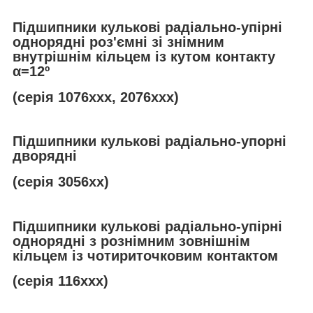
Підшипники кулькові радіально-упірні
однорядні роз'ємні зі знімним
внутрішнім кільцем із кутом контакту
α
=12º
(серія 1076ххх, 2076ххх)
Підшипники кулькові радіально-упорні
дворядні
(серія 3056хх)
Підшипники кулькові радіально-упірні
однорядні з рознімним зовнішнім
кільцем із чотириточковим контактом
(серія 116ххх)