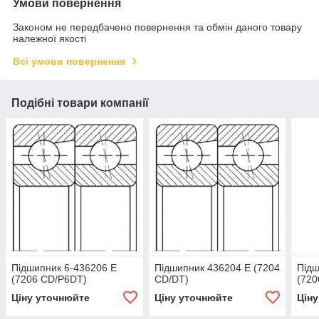
Умови повернення
Законом не передбачено повернення та обмін даного товару
належної якості
Всі умови повернення
Подібні товари компанії
Підшипник 6-436206 E
Підшипник 436204 E (7204
Підш
(7206 СD/P6DT)
СD/DT)
(720
Ціну уточнюйте
Ціну уточнюйте
Цін