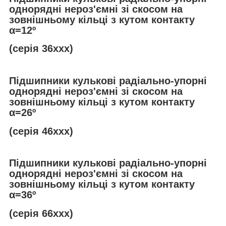
однорядні нероз'ємні зі скосом на
зовнішньому кільці з кутом контакту
α
=12º
(серія 36ххх)
Підшипники кулькові радіально-упорні
однорядні нероз'ємні зі скосом на
зовнішньому кільці з кутом контакту
α
=26º
(серія 46ххх)
Підшипники кулькові радіально-упорні
однорядні нероз'ємні зі скосом на
зовнішньому кільці з кутом контакту
α
=36º
(серія 66ххх)