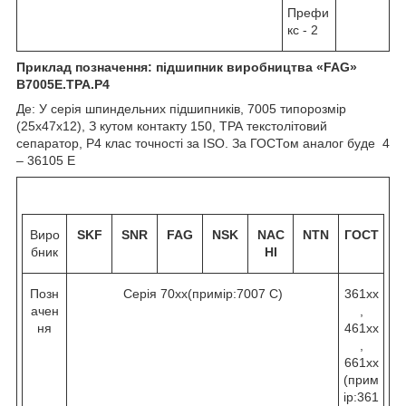
Префи
кс - 2
Приклад позначення: підшипник виробництва «
FAG
»
B
7005Е.
TPA
.
P
4
Де: У серія шпиндельних підшипників, 7005 типорозмір
(25х47х12), З кутом контакту 15
0
, ТРА текстолітовий
сепаратор, Р4 клас точності за ISO. За ГОСТом аналог буде 4
– 36105 Е
Виро
SKF
SNR
FAG
NSK
NAC
NTN
ГОСТ
бник
HI
Позн
Серія 70хх(примір:7007 C)
361хх
ачен
,
ня
461хх
,
661хх
(прим
ір:361