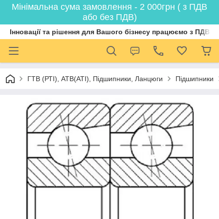
Мінімальна сума замовлення - 2 000грн ( з ПДВ
або без ПДВ)
Інновації та рішення для Вашого бізнесу працюємо з ПДВ
ГТВ (РТI), АТВ(АТI), Пiдшипники, Ланцюги
Підшипники