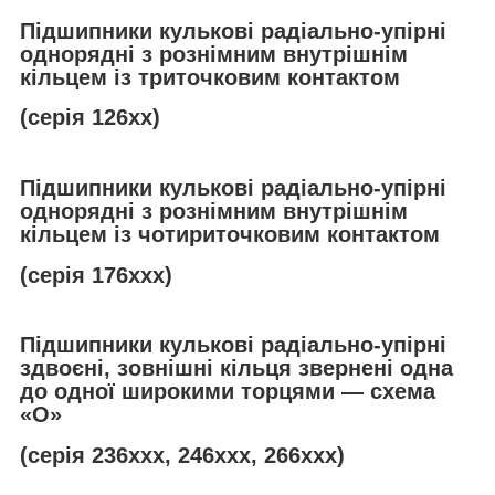
Підшипники кулькові радіально-упірні
однорядні з рознімним внутрішнім
кільцем із триточковим контактом
(серія 126хх)
Підшипники кулькові радіально-упірні
однорядні з рознімним внутрішнім
кільцем із чотириточковим контактом
(серія 176ххх)
Підшипники кулькові радіально-упірні
здвоєні, зовнішні кільця звернені одна
до одної широкими торцями — схема
«О»
(серія 236ххх, 246ххх, 266ххх)