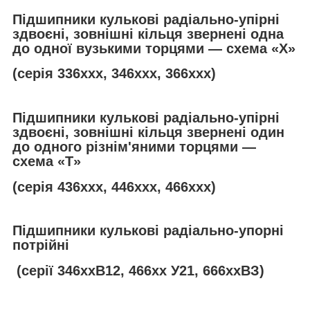
Підшипники кулькові радіально-упірні
здвоєні, зовнішні кільця звернені одна
до одної вузькими торцями — схема «Х»
(серія 336ххх, 346ххх, 366ххх)
Підшипники кулькові радіально-упірні
здвоєні, зовнішні кільця звернені один
до одного різнім'яними торцями —
схема «
T
»
(серія 436ххх, 446ххх, 466ххх)
Підшипники кулькові радіально-упорні
потрійні
(серії 346ххВ12, 466хх У21, 666ххВЗ)