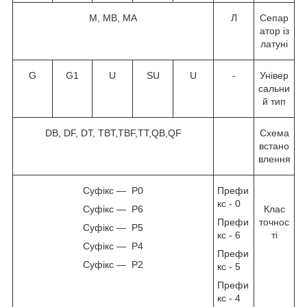
M, MB, MA
Л
Сепар
атор із
латуні
G
G1
U
SU
U
-
Універ
сальни
й тип
DB, DF, DT, TBT,TBF,TT,QB,QF
Схема
встано
влення
Суфікс — P0
Префи
кс - 0
Суфікс — P6
Клас
Префи
точнос
Суфікс — P5
кс - 6
ті
Суфікс — P4
Префи
Суфікс — P2
кс - 5
Префи
кс - 4