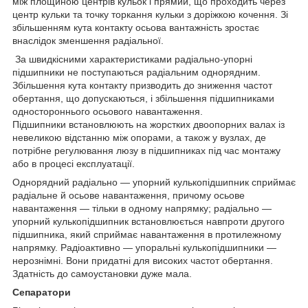
між площиною центрів кульок і прямий, що проходить через
центр кульки та точку торкання кульки з доріжкою кочення. Зі
збільшенням кута контакту осьова вантажність зростає
внаслідок зменшення радіальної.
За швидкісними характеристиками радіально-упорні
підшипники не поступаються радіальним однорядним.
Збільшення кута контакту призводить до зниження частот
обертання, що допускаються, і збільшення підшипниками
одностороннього осьового навантаження.
Підшипники встановлюють на жорстких двоопорних валах із
невеликою відстанню між опорами, а також у вузлах, де
потрібне регулювання люзу в підшипниках під час монтажу
або в процесі експлуатації.
Однорядний радіально — упорний кулькопідшипник сприймає
радіальне й осьове навантаження, причому осьове
навантаження — тільки в одному напрямку; радіально —
упорний кулькопідшипник встановлюється навпроти другого
підшипника, який сприймає навантаження в протилежному
напрямку. Радіоактивно — упоральні кулькопідшипники —
нерознімні. Вони придатні для високих частот обертання.
Здатність до самоустановки дуже мала.
Сепаратори