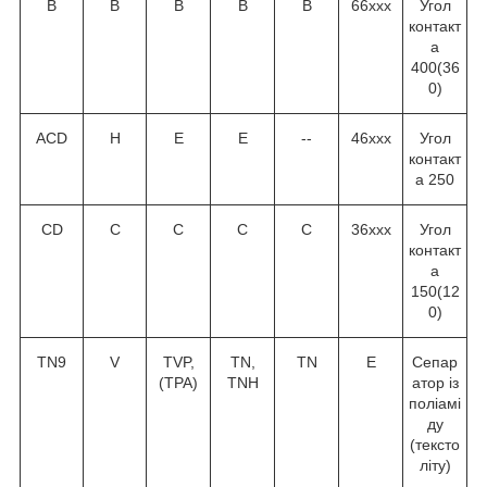
В
В
В
В
В
66ххх
Угол
контакт
а
40
0
(36
0
)
ACD
H
E
E
--
46ххх
Угол
контакт
а 25
0
CD
C
C
C
C
36ххх
Угол
контакт
а
15
0
(12
0
)
TN9
V
TVP,
TN,
TN
Е
Сепар
(TPA)
TNH
атор із
поліамі
ду
(тексто
літу)