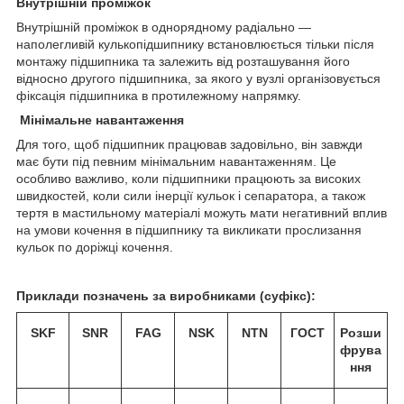
Внутрішній проміжок
Внутрішній проміжок в однорядному радіально —
наполегливій кулькопідшипнику встановлюється тільки після
монтажу підшипника та залежить від розташування його
відносно другого підшипника, за якого у вузлі організовується
фіксація підшипника в протилежному напрямку.
Мінімальне навантаження
Для того, щоб підшипник працював задовільно, він завжди
має бути під певним мінімальним навантаженням. Це
особливо важливо, коли підшипники працюють за високих
швидкостей, коли сили інерції кульок і сепаратора, а також
тертя в мастильному матеріалі можуть мати негативний вплив
на умови кочення в підшипнику та викликати прослизання
кульок по доріжці кочення.
Приклади позначень за виробниками (суфікс):
SKF
SNR
FAG
NSK
NTN
ГОСТ
Розши
фрува
ння