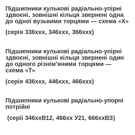
Підшипники кулькові радіально-упірні
здвоєні, зовнішні кільця звернені одна
до одної вузькими торцями — схема «Х»
(серія 336ххх, 346ххх, 366ххх)
Підшипники кулькові радіально-упірні
здвоєні, зовнішні кільця звернені один
до одного різнім'яними торцями —
схема «
T
»
(серія 436ххх, 446ххх, 466ххх)
Підшипники кулькові радіально-упорні
потрійні
(серії 346ххВ12, 466хх У21, 666ххВЗ)