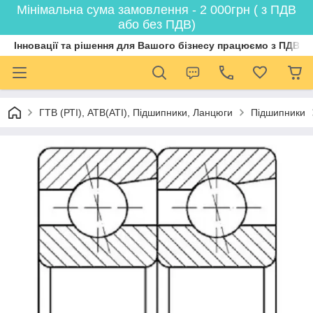
Мінімальна сума замовлення - 2 000грн ( з ПДВ
або без ПДВ)
Інновації та рішення для Вашого бізнесу працюємо з ПДВ
ГТВ (РТI), АТВ(АТI), Пiдшипники, Ланцюги
Підшипники