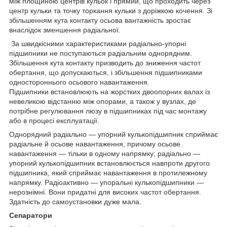
між площиною центрів кульок і прямий, що проходить через
центр кульки та точку торкання кульки з доріжкою кочення. Зі
збільшенням кута контакту осьова вантажність зростає
внаслідок зменшення радіальної.
За швидкісними характеристиками радіально-упорні
підшипники не поступаються радіальним однорядним.
Збільшення кута контакту призводить до зниження частот
обертання, що допускаються, і збільшення підшипниками
одностороннього осьового навантаження.
Підшипники встановлюють на жорстких двоопорних валах із
невеликою відстанню між опорами, а також у вузлах, де
потрібне регулювання люзу в підшипниках під час монтажу
або в процесі експлуатації.
Однорядний радіально — упорний кулькопідшипник сприймає
радіальне й осьове навантаження, причому осьове
навантаження — тільки в одному напрямку; радіально —
упорний кулькопідшипник встановлюється навпроти другого
підшипника, який сприймає навантаження в протилежному
напрямку. Радіоактивно — упоральні кулькопідшипники —
нерознімні. Вони придатні для високих частот обертання.
Здатність до самоустановки дуже мала.
Сепаратори