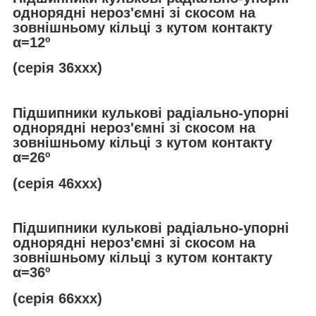
однорядні нероз'ємні зі скосом на
зовнішньому кільці з кутом контакту
α
=12º
(серія 36ххх)
Підшипники кулькові радіально-упорні
однорядні нероз'ємні зі скосом на
зовнішньому кільці з кутом контакту
α
=26º
(серія 46ххх)
Підшипники кулькові радіально-упорні
однорядні нероз'ємні зі скосом на
зовнішньому кільці з кутом контакту
α
=36º
(серія 66ххх)