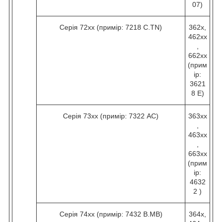
07)
Серія 72хх (примір: 7218 C.TN)
362х,
462хх
,
662хх
(прим
ір:
3621
8 Е)
Серія 73хх (примір: 7322 AC)
363хх
,
463хх
,
663хх
(прим
ір:
4632
2 )
Серія 74хх (примір: 7432 B.МВ)
364х,