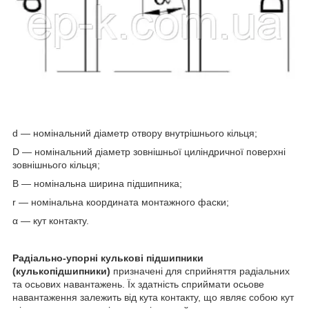
d — номінальний діаметр отвору внутрішнього кільця;
D — номінальний діаметр зовнішньої циліндричної поверхні
зовнішнього кільця;
B — номінальна ширина підшипника;
r — номінальна координата монтажного фаски;
α — кут контакту.
Радіально-упорні кулькові підшипники
(кулькопідшипники)
призначені для сприйняття радіальних
та осьових навантажень. Їх здатність сприймати осьове
навантаження залежить від кута контакту, що являє собою кут