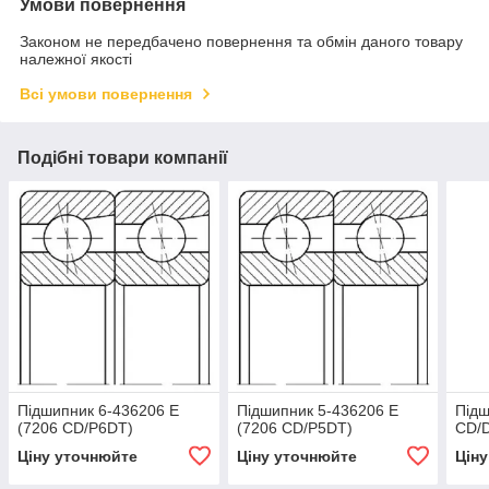
Умови повернення
Законом не передбачено повернення та обмін даного товару
належної якості
Всі умови повернення
Подібні товари компанії
Підшипник 6-436206 E
Підшипник 5-436206 E
Підш
(7206 СD/P6DT)
(7206 СD/P5DT)
СD/
Ціну уточнюйте
Ціну уточнюйте
Цін