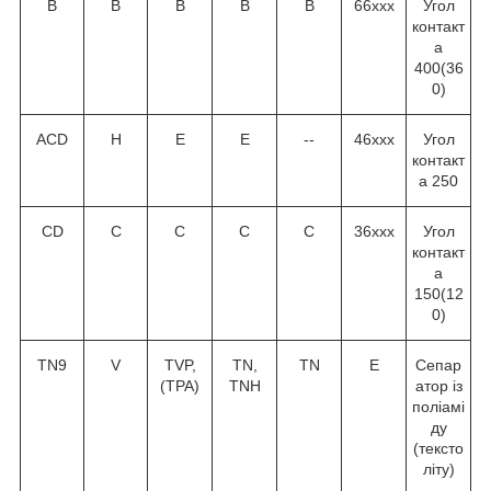
В
В
В
В
В
66ххх
Угол
контакт
а
40
0
(36
0
)
ACD
H
E
E
--
46ххх
Угол
контакт
а 25
0
CD
C
C
C
C
36ххх
Угол
контакт
а
15
0
(12
0
)
TN9
V
TVP,
TN,
TN
Е
Сепар
(TPA)
TNH
атор із
поліамі
ду
(тексто
літу)