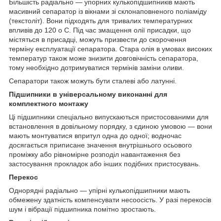
Більшість радіально — упорних кулькопідшипників мають
масивний сепаратор із вікнами зі склонаповненого поліаміду
(текстоліт). Вони підходять для тривалих температурних
впливів до 120
о
С. Під час змащення олії присадки, що
містяться в присадці, можуть призвести до скорочення
терміну експлуатації сепаратора. Стара олія в умовах високих
температур також може знизити довговічність сепаратора,
тому необхідно дотримуватися термінів заміни оливи.
Сепаратори також можуть бути сталеві або латунні.
Підшипники в універсальному виконанні для
комплектного монтажу
Ці підшипники спеціально випускаються пристосованими для
встановлення в довільному порядку, з єдиною умовою — вони
мають монтуватися впритул одна до одної; водночас
досягається приписане значення внутрішнього осьового
проміжку або рівномірне розподіл навантаження без
застосування прокладок або інших подібних пристосувань.
Перекос
Однорядні радіально — упірні кулькопідшипники мають
обмежену здатність компенсувати несоосість. У разі перекосів
шум і вібрації підшипника помітно зростають.