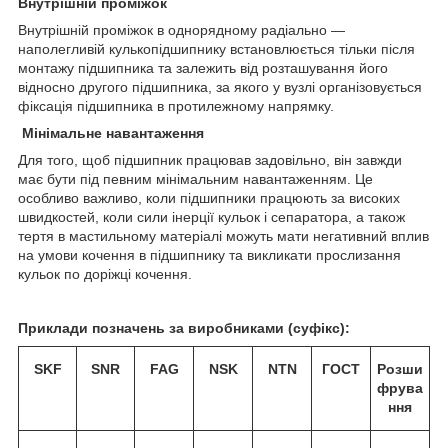
Внутрішній проміжок
Внутрішній проміжок в однорядному радіально —
наполегливій кулькопідшипнику встановлюється тільки після
монтажу підшипника та залежить від розташування його
відносно другого підшипника, за якого у вузлі організовується
фіксація підшипника в протилежному напрямку.
Мінімальне навантаження
Для того, щоб підшипник працював задовільно, він завжди
має бути під певним мінімальним навантаженням. Це
особливо важливо, коли підшипники працюють за високих
швидкостей, коли сили інерції кульок і сепаратора, а також
тертя в мастильному матеріалі можуть мати негативний вплив
на умови кочення в підшипнику та викликати прослизання
кульок по доріжці кочення.
Приклади позначень за виробниками (суфікс):
SKF
SNR
FAG
NSK
NTN
ГОСТ
Розши
фрува
ння