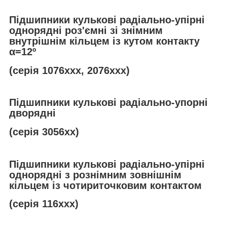
Підшипники кулькові радіально-упірні
однорядні роз'ємні зі знімним
внутрішнім кільцем із кутом контакту
α
=12º
(серія 1076ххх, 2076ххх)
Підшипники кулькові радіально-упорні
дворядні
(серія 3056хх)
Підшипники кулькові радіально-упірні
однорядні з рознімним зовнішнім
кільцем із чотириточковим контактом
(серія 116ххх)