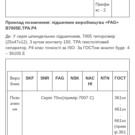
Префи
кс - 2
Приклад позначення: підшипник виробництва «
FAG
»
B
7005Е.
TPA
.
P
4
Де: У серія шпиндельних підшипників, 7005 типорозмір
(25х47х12), З кутом контакту 15
0
, ТРА текстолітовий
сепаратор, Р4 клас точності за ISO. За ГОСТом аналог буде 4
– 36105 Е
Виро
SKF
SNR
FAG
NSK
NAC
NTN
ГОСТ
бник
HI
Позн
Серія 70хх(примір:7007 C)
361хх
ачен
,
ня
461хх
,
661хх
(прим
ір:361