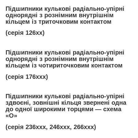
Підшипники кулькові радіально-упірні
однорядні з рознімним внутрішнім
кільцем із триточковим контактом
(серія 126хх)
Підшипники кулькові радіально-упірні
однорядні з рознімним внутрішнім
кільцем із чотириточковим контактом
(серія 176ххх)
Підшипники кулькові радіально-упірні
здвоєні, зовнішні кільця звернені одна
до одної широкими торцями — схема
«О»
(серія 236ххх, 246ххх, 266ххх)