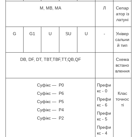
M, MB, MA
Л
Сепар
атор із
латуні
G
G1
U
SU
U
-
Універ
сальни
й тип
DB, DF, DT, TBT,TBF,TT,QB,QF
Схема
встано
влення
Суфікс — P0
Префи
кс - 0
Суфікс — P6
Клас
Префи
точнос
Суфікс — P5
кс - 6
ті
Суфікс — P4
Префи
Суфікс — P2
кс - 5
Префи
кс - 4