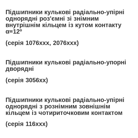
Підшипники кулькові радіально-упірні
однорядні роз'ємні зі знімним
внутрішнім кільцем із кутом контакту
α
=12º
(серія 1076ххх, 2076ххх)
Підшипники кулькові радіально-упорні
дворядні
(серія 3056хх)
Підшипники кулькові радіально-упірні
однорядні з рознімним зовнішнім
кільцем із чотириточковим контактом
(серія 116ххх)