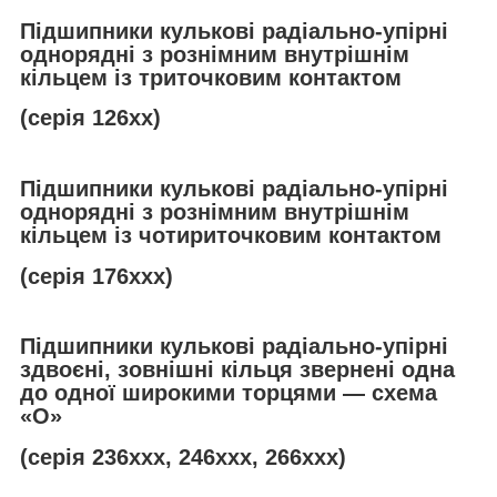
Підшипники кулькові радіально-упірні
однорядні з рознімним внутрішнім
кільцем із триточковим контактом
(серія 126хх)
Підшипники кулькові радіально-упірні
однорядні з рознімним внутрішнім
кільцем із чотириточковим контактом
(серія 176ххх)
Підшипники кулькові радіально-упірні
здвоєні, зовнішні кільця звернені одна
до одної широкими торцями — схема
«О»
(серія 236ххх, 246ххх, 266ххх)