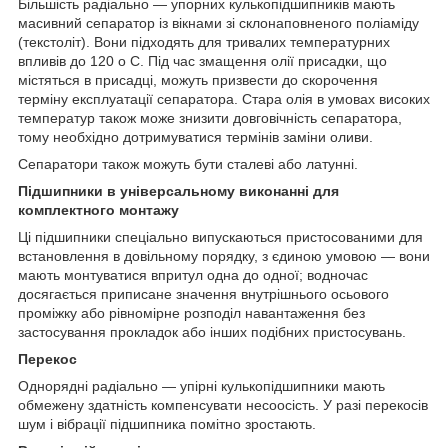
Більшість радіально — упорних кулькопідшипників мають
масивний сепаратор із вікнами зі склонаповненого поліаміду
(текстоліт). Вони підходять для тривалих температурних
впливів до 120
о
С. Під час змащення олії присадки, що
містяться в присадці, можуть призвести до скорочення
терміну експлуатації сепаратора. Стара олія в умовах високих
температур також може знизити довговічність сепаратора,
тому необхідно дотримуватися термінів заміни оливи.
Сепаратори також можуть бути сталеві або латунні.
Підшипники в універсальному виконанні для
комплектного монтажу
Ці підшипники спеціально випускаються пристосованими для
встановлення в довільному порядку, з єдиною умовою — вони
мають монтуватися впритул одна до одної; водночас
досягається приписане значення внутрішнього осьового
проміжку або рівномірне розподіл навантаження без
застосування прокладок або інших подібних пристосувань.
Перекос
Однорядні радіально — упірні кулькопідшипники мають
обмежену здатність компенсувати несоосість. У разі перекосів
шум і вібрації підшипника помітно зростають.