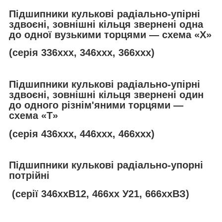
Підшипники кулькові радіально-упірні
здвоєні, зовнішні кільця звернені одна
до одної вузькими торцями — схема «Х»
(серія 336ххх, 346ххх, 366ххх)
Підшипники кулькові радіально-упірні
здвоєні, зовнішні кільця звернені один
до одного різнім'яними торцями —
схема «
T
»
(серія 436ххх, 446ххх, 466ххх)
Підшипники кулькові радіально-упорні
потрійні
(серії 346ххВ12, 466хх У21, 666ххВЗ)