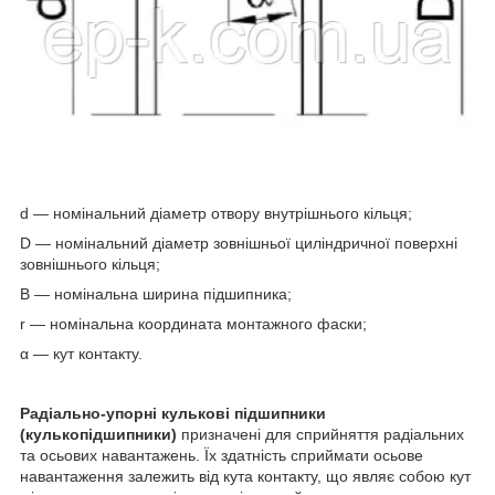
d — номінальний діаметр отвору внутрішнього кільця;
D — номінальний діаметр зовнішньої циліндричної поверхні
зовнішнього кільця;
B — номінальна ширина підшипника;
r — номінальна координата монтажного фаски;
α — кут контакту.
Радіально-упорні кулькові підшипники
(кулькопідшипники)
призначені для сприйняття радіальних
та осьових навантажень. Їх здатність сприймати осьове
навантаження залежить від кута контакту, що являє собою кут