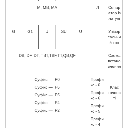
M, MB, MA
Л
Сепар
атор із
латуні
G
G1
U
SU
U
-
Універ
сальни
й тип
DB, DF, DT, TBT,TBF,TT,QB,QF
Схема
встано
влення
Суфікс — P0
Префи
кс - 0
Суфікс — P6
Клас
Префи
точнос
Суфікс — P5
кс - 6
ті
Суфікс — P4
Префи
Суфікс — P2
кс - 5
Префи
кс - 4