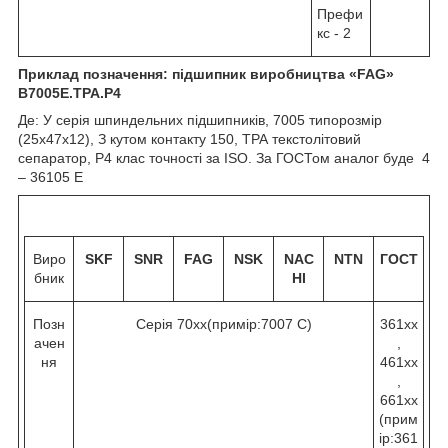
Префи
кс - 2
Приклад позначення: підшипник виробництва «
FAG
»
B
7005Е.
TPA
.
P
4
Де: У серія шпиндельних підшипників, 7005 типорозмір
(25х47х12), З кутом контакту 15
0
, ТРА текстолітовий
сепаратор, Р4 клас точності за ISO. За ГОСТом аналог буде 4
– 36105 Е
Виро
SKF
SNR
FAG
NSK
NAC
NTN
ГОСТ
бник
HI
Позн
Серія 70хх(примір:7007 C)
361хх
ачен
,
ня
461хх
,
661хх
(прим
ір:361