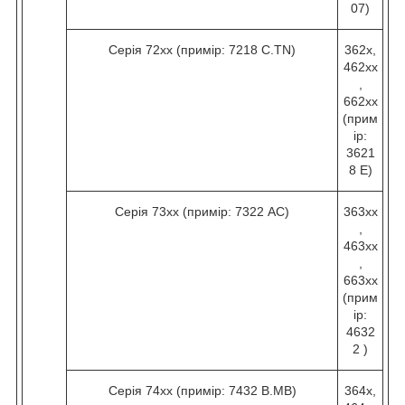
07)
Серія 72хх (примір: 7218 C.TN)
362х,
462хх
,
662хх
(прим
ір:
3621
8 Е)
Серія 73хх (примір: 7322 AC)
363хх
,
463хх
,
663хх
(прим
ір:
4632
2 )
Серія 74хх (примір: 7432 B.МВ)
364х,