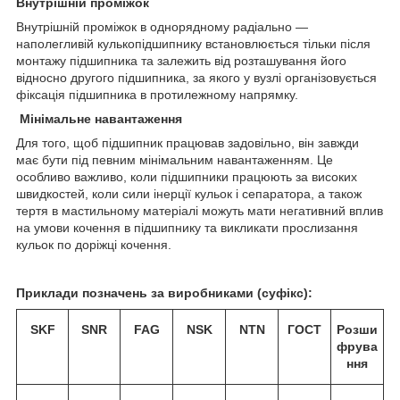
Внутрішній проміжок
Внутрішній проміжок в однорядному радіально —
наполегливій кулькопідшипнику встановлюється тільки після
монтажу підшипника та залежить від розташування його
відносно другого підшипника, за якого у вузлі організовується
фіксація підшипника в протилежному напрямку.
Мінімальне навантаження
Для того, щоб підшипник працював задовільно, він завжди
має бути під певним мінімальним навантаженням. Це
особливо важливо, коли підшипники працюють за високих
швидкостей, коли сили інерції кульок і сепаратора, а також
тертя в мастильному матеріалі можуть мати негативний вплив
на умови кочення в підшипнику та викликати прослизання
кульок по доріжці кочення.
Приклади позначень за виробниками (суфікс):
SKF
SNR
FAG
NSK
NTN
ГОСТ
Розши
фрува
ння