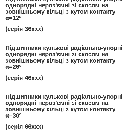
однорядні нероз'ємні зі скосом на
зовнішньому кільці з кутом контакту
α
=12º
(серія 36ххх)
Підшипники кулькові радіально-упорні
однорядні нероз'ємні зі скосом на
зовнішньому кільці з кутом контакту
α
=26º
(серія 46ххх)
Підшипники кулькові радіально-упорні
однорядні нероз'ємні зі скосом на
зовнішньому кільці з кутом контакту
α
=36º
(серія 66ххх)