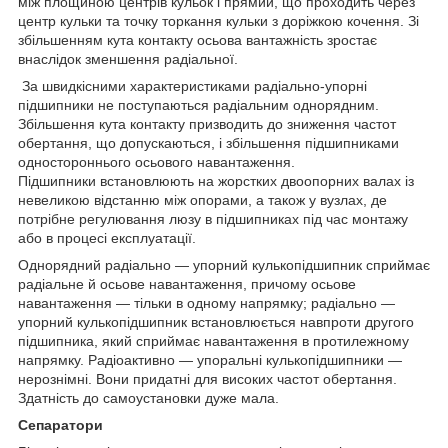
між площиною центрів кульок і прямий, що проходить через
центр кульки та точку торкання кульки з доріжкою кочення. Зі
збільшенням кута контакту осьова вантажність зростає
внаслідок зменшення радіальної.
За швидкісними характеристиками радіально-упорні
підшипники не поступаються радіальним однорядним.
Збільшення кута контакту призводить до зниження частот
обертання, що допускаються, і збільшення підшипниками
одностороннього осьового навантаження.
Підшипники встановлюють на жорстких двоопорних валах із
невеликою відстанню між опорами, а також у вузлах, де
потрібне регулювання люзу в підшипниках під час монтажу
або в процесі експлуатації.
Однорядний радіально — упорний кулькопідшипник сприймає
радіальне й осьове навантаження, причому осьове
навантаження — тільки в одному напрямку; радіально —
упорний кулькопідшипник встановлюється навпроти другого
підшипника, який сприймає навантаження в протилежному
напрямку. Радіоактивно — упоральні кулькопідшипники —
нерознімні. Вони придатні для високих частот обертання.
Здатність до самоустановки дуже мала.
Сепаратори