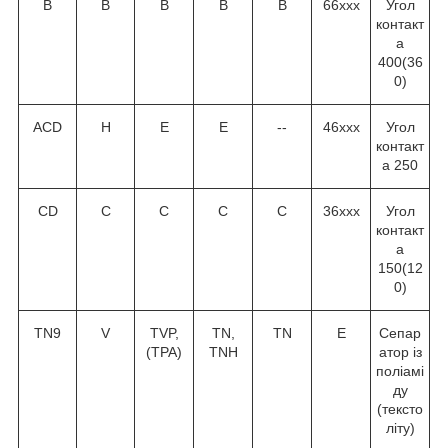
В
В
В
В
В
66ххх
Угол
контакт
а
40
0
(36
0
)
ACD
H
E
E
--
46ххх
Угол
контакт
а 25
0
CD
C
C
C
C
36ххх
Угол
контакт
а
15
0
(12
0
)
TN9
V
TVP,
TN,
TN
Е
Сепар
(TPA)
TNH
атор із
поліамі
ду
(тексто
літу)