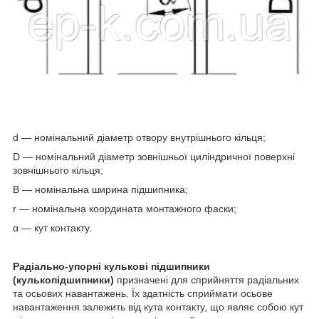
d — номінальний діаметр отвору внутрішнього кільця;
D — номінальний діаметр зовнішньої циліндричної поверхні
зовнішнього кільця;
B — номінальна ширина підшипника;
r — номінальна координата монтажного фаски;
α — кут контакту.
Радіально-упорні кулькові підшипники
(кулькопідшипники)
призначені для сприйняття радіальних
та осьових навантажень. Їх здатність сприймати осьове
навантаження залежить від кута контакту, що являє собою кут