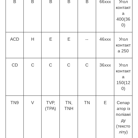
В
В
В
В
В
66ххх
Угол
контакт
а
40
0
(36
0
)
ACD
H
E
E
--
46ххх
Угол
контакт
а 25
0
CD
C
C
C
C
36ххх
Угол
контакт
а
15
0
(12
0
)
TN9
V
TVP,
TN,
TN
Е
Сепар
(TPA)
TNH
атор із
поліамі
ду
(тексто
літу)