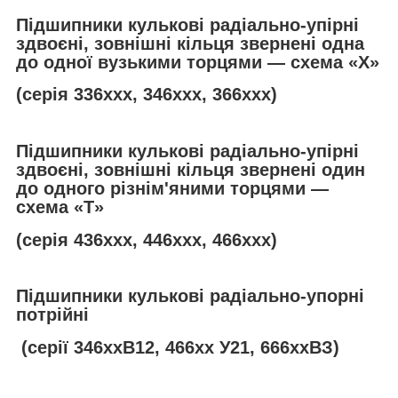
Підшипники кулькові радіально-упірні
здвоєні, зовнішні кільця звернені одна
до одної вузькими торцями — схема «Х»
(серія 336ххх, 346ххх, 366ххх)
Підшипники кулькові радіально-упірні
здвоєні, зовнішні кільця звернені один
до одного різнім'яними торцями —
схема «
T
»
(серія 436ххх, 446ххх, 466ххх)
Підшипники кулькові радіально-упорні
потрійні
(серії 346ххВ12, 466хх У21, 666ххВЗ)