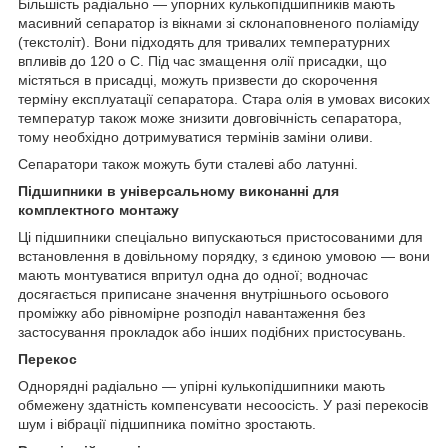
Більшість радіально — упорних кулькопідшипників мають
масивний сепаратор із вікнами зі склонаповненого поліаміду
(текстоліт). Вони підходять для тривалих температурних
впливів до 120
о
С. Під час змащення олії присадки, що
містяться в присадці, можуть призвести до скорочення
терміну експлуатації сепаратора. Стара олія в умовах високих
температур також може знизити довговічність сепаратора,
тому необхідно дотримуватися термінів заміни оливи.
Сепаратори також можуть бути сталеві або латунні.
Підшипники в універсальному виконанні для
комплектного монтажу
Ці підшипники спеціально випускаються пристосованими для
встановлення в довільному порядку, з єдиною умовою — вони
мають монтуватися впритул одна до одної; водночас
досягається приписане значення внутрішнього осьового
проміжку або рівномірне розподіл навантаження без
застосування прокладок або інших подібних пристосувань.
Перекос
Однорядні радіально — упірні кулькопідшипники мають
обмежену здатність компенсувати несоосість. У разі перекосів
шум і вібрації підшипника помітно зростають.