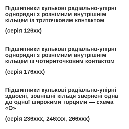
Підшипники кулькові радіально-упірні
однорядні з рознімним внутрішнім
кільцем із триточковим контактом
(серія 126хх)
Підшипники кулькові радіально-упірні
однорядні з рознімним внутрішнім
кільцем із чотириточковим контактом
(серія 176ххх)
Підшипники кулькові радіально-упірні
здвоєні, зовнішні кільця звернені одна
до одної широкими торцями — схема
«О»
(серія 236ххх, 246ххх, 266ххх)