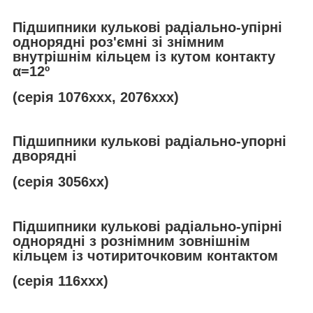
Підшипники кулькові радіально-упірні
однорядні роз'ємні зі знімним
внутрішнім кільцем із кутом контакту
α
=12º
(серія 1076ххх, 2076ххх)
Підшипники кулькові радіально-упорні
дворядні
(серія 3056хх)
Підшипники кулькові радіально-упірні
однорядні з рознімним зовнішнім
кільцем із чотириточковим контактом
(серія 116ххх)