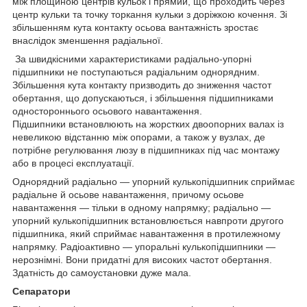
між площиною центрів кульок і прямий, що проходить через
центр кульки та точку торкання кульки з доріжкою кочення. Зі
збільшенням кута контакту осьова вантажність зростає
внаслідок зменшення радіальної.
За швидкісними характеристиками радіально-упорні
підшипники не поступаються радіальним однорядним.
Збільшення кута контакту призводить до зниження частот
обертання, що допускаються, і збільшення підшипниками
одностороннього осьового навантаження.
Підшипники встановлюють на жорстких двоопорних валах із
невеликою відстанню між опорами, а також у вузлах, де
потрібне регулювання люзу в підшипниках під час монтажу
або в процесі експлуатації.
Однорядний радіально — упорний кулькопідшипник сприймає
радіальне й осьове навантаження, причому осьове
навантаження — тільки в одному напрямку; радіально —
упорний кулькопідшипник встановлюється навпроти другого
підшипника, який сприймає навантаження в протилежному
напрямку. Радіоактивно — упоральні кулькопідшипники —
нерознімні. Вони придатні для високих частот обертання.
Здатність до самоустановки дуже мала.
Сепаратори