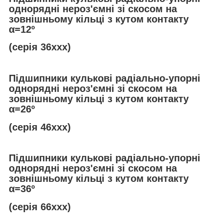
однорядні нероз'ємні зі скосом на
зовнішньому кільці з кутом контакту
α
=12º
(серія 36ххх)
Підшипники кулькові радіально-упорні
однорядні нероз'ємні зі скосом на
зовнішньому кільці з кутом контакту
α
=26º
(серія 46ххх)
Підшипники кулькові радіально-упорні
однорядні нероз'ємні зі скосом на
зовнішньому кільці з кутом контакту
α
=36º
(серія 66ххх)