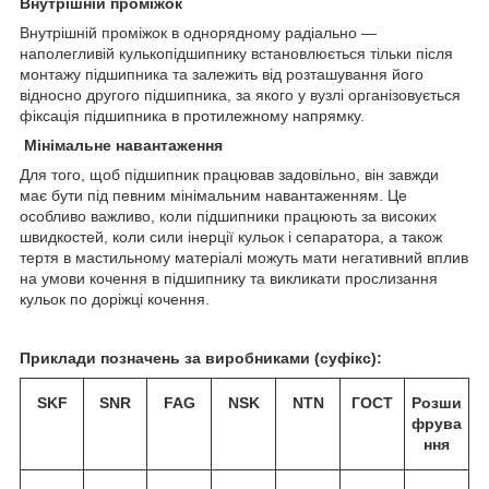
Внутрішній проміжок
Внутрішній проміжок в однорядному радіально —
наполегливій кулькопідшипнику встановлюється тільки після
монтажу підшипника та залежить від розташування його
відносно другого підшипника, за якого у вузлі організовується
фіксація підшипника в протилежному напрямку.
Мінімальне навантаження
Для того, щоб підшипник працював задовільно, він завжди
має бути під певним мінімальним навантаженням. Це
особливо важливо, коли підшипники працюють за високих
швидкостей, коли сили інерції кульок і сепаратора, а також
тертя в мастильному матеріалі можуть мати негативний вплив
на умови кочення в підшипнику та викликати прослизання
кульок по доріжці кочення.
Приклади позначень за виробниками (суфікс):
SKF
SNR
FAG
NSK
NTN
ГОСТ
Розши
фрува
ння