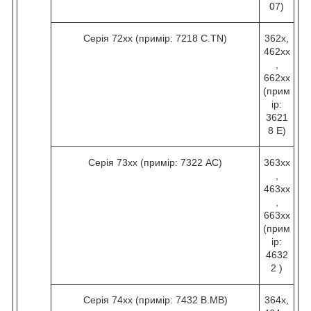
07)
Серія 72хх (примір: 7218 C.TN)
362х,
462хх
,
662хх
(прим
ір:
3621
8 Е)
Серія 73хх (примір: 7322 AC)
363хх
,
463хх
,
663хх
(прим
ір:
4632
2 )
Серія 74хх (примір: 7432 B.МВ)
364х,