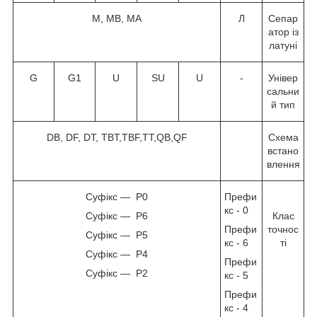
M, MB, MA
Л
Сепар
атор із
латуні
G
G1
U
SU
U
-
Універ
сальни
й тип
DB, DF, DT, TBT,TBF,TT,QB,QF
Схема
встано
влення
Суфікс — P0
Префи
кс - 0
Суфікс — P6
Клас
Префи
точнос
Суфікс — P5
кс - 6
ті
Суфікс — P4
Префи
Суфікс — P2
кс - 5
Префи
кс - 4