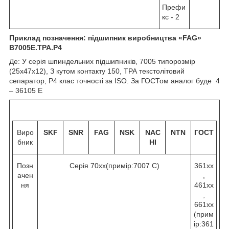
Префи
кс - 2
Приклад позначення: підшипник виробництва «
FAG
»
B
7005Е.
TPA
.
P
4
Де: У серія шпиндельних підшипників, 7005 типорозмір
(25х47х12), З кутом контакту 15
0
, ТРА текстолітовий
сепаратор, Р4 клас точності за ISO. За ГОСТом аналог буде 4
– 36105 Е
Виро
SKF
SNR
FAG
NSK
NAC
NTN
ГОСТ
бник
HI
Позн
Серія 70хх(примір:7007 C)
361хх
ачен
,
ня
461хх
,
661хх
(прим
ір:361