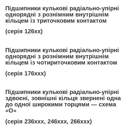
Підшипники кулькові радіально-упірні
однорядні з рознімним внутрішнім
кільцем із триточковим контактом
(серія 126хх)
Підшипники кулькові радіально-упірні
однорядні з рознімним внутрішнім
кільцем із чотириточковим контактом
(серія 176ххх)
Підшипники кулькові радіально-упірні
здвоєні, зовнішні кільця звернені одна
до одної широкими торцями — схема
«О»
(серія 236ххх, 246ххх, 266ххх)