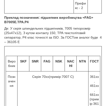
Префи
кс - 2
Приклад позначення: підшипник виробництва «
FAG
»
B
7005Е.
TPA
.
P
4
Де: У серія шпиндельних підшипників, 7005 типорозмір
(25х47х12), З кутом контакту 15
0
, ТРА текстолітовий
сепаратор, Р4 клас точності за ISO. За ГОСТом аналог буде 4
– 36105 Е
Виро
SKF
SNR
FAG
NSK
NAC
NTN
ГОСТ
бник
HI
Позн
Серія 70хх(примір:7007 C)
361хх
ачен
,
ня
461хх
,
661хх
(прим
ір:361