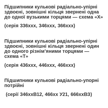
Підшипники кулькові радіально-упірні
здвоєні, зовнішні кільця звернені одна
до одної вузькими торцями — схема «Х»
(серія 336ххх, 346ххх, 366ххх)
Підшипники кулькові радіально-упірні
здвоєні, зовнішні кільця звернені один
до одного різнім'яними торцями —
схема «
T
»
(серія 436ххх, 446ххх, 466ххх)
Підшипники кулькові радіально-упорні
потрійні
(серії 346ххВ12, 466хх У21, 666ххВЗ)