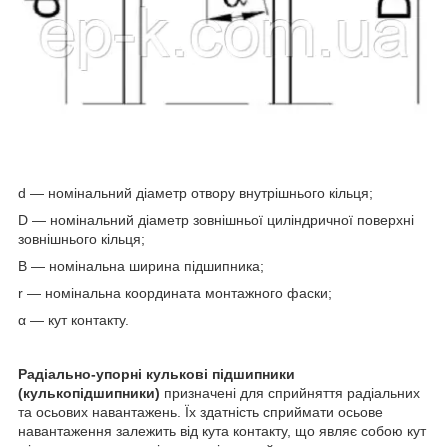
d — номінальний діаметр отвору внутрішнього кільця;
D — номінальний діаметр зовнішньої циліндричної поверхні
зовнішнього кільця;
B — номінальна ширина підшипника;
r — номінальна координата монтажного фаски;
α — кут контакту.
Радіально-упорні кулькові підшипники
(кулькопідшипники)
призначені для сприйняття радіальних
та осьових навантажень. Їх здатність сприймати осьове
навантаження залежить від кута контакту, що являє собою кут