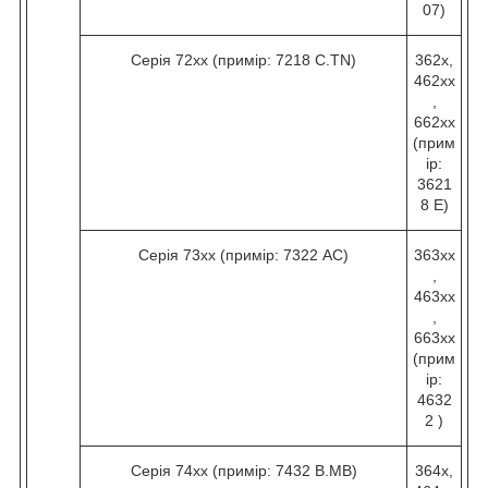
07)
Серія 72хх (примір: 7218 C.TN)
362х,
462хх
,
662хх
(прим
ір:
3621
8 Е)
Серія 73хх (примір: 7322 AC)
363хх
,
463хх
,
663хх
(прим
ір:
4632
2 )
Серія 74хх (примір: 7432 B.МВ)
364х,