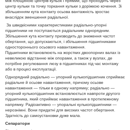
між площиною центрів кульок і прямий, що проходить через
центр кульки та точку торкання кульки з доріжкою кочення. Зі
збільшенням кута контакту осьова вантажність зростає
внаслідок зменшення радіальної.
За швидкісними характеристиками радіально-упорні
підшипники не поступаються радіальним однорядним.
Збільшення кута контакту призводить до зниження частот
обертання, що допускаються, і збільшення підшипниками
одностороннього осьового навантаження.
Підшипники встановлюють на жорстких двоопорних валах із
невеликою відстанню між опорами, а також у вузлах, де
потрібне регулювання люзу в підшипниках під час монтажу
або в процесі експлуатації.
Однорядний радіально — упорний кулькопідшипник сприймає
радіальне й осьове навантаження, причому осьове
навантаження — тільки в одному напрямку; радіально —
упорний кулькопідшипник встановлюється навпроти другого
підшипника, який сприймає навантаження в протилежному
напрямку. Радіоактивно — упоральні кулькопідшипники —
нерознімні. Вони придатні для високих частот обертання.
Здатність до самоустановки дуже мала.
Сепаратори