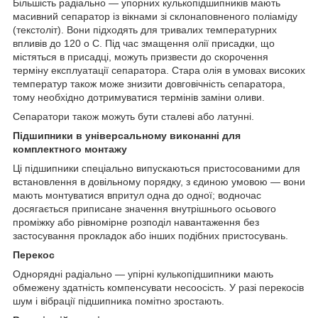
Більшість радіально — упорних кулькопідшипників мають
масивний сепаратор із вікнами зі склонаповненого поліаміду
(текстоліт). Вони підходять для тривалих температурних
впливів до 120
о
С. Під час змащення олії присадки, що
містяться в присадці, можуть призвести до скорочення
терміну експлуатації сепаратора. Стара олія в умовах високих
температур також може знизити довговічність сепаратора,
тому необхідно дотримуватися термінів заміни оливи.
Сепаратори також можуть бути сталеві або латунні.
Підшипники в універсальному виконанні для
комплектного монтажу
Ці підшипники спеціально випускаються пристосованими для
встановлення в довільному порядку, з єдиною умовою — вони
мають монтуватися впритул одна до одної; водночас
досягається приписане значення внутрішнього осьового
проміжку або рівномірне розподіл навантаження без
застосування прокладок або інших подібних пристосувань.
Перекос
Однорядні радіально — упірні кулькопідшипники мають
обмежену здатність компенсувати несоосість. У разі перекосів
шум і вібрації підшипника помітно зростають.