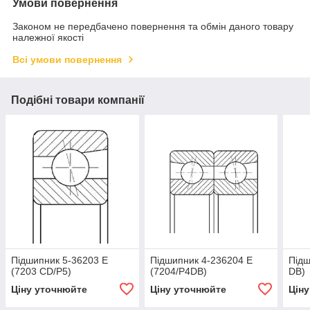
Умови повернення
Законом не передбачено повернення та обмін даного товару
належної якості
Всі умови повернення
Подібні товари компанії
Підшипник 5-36203 Е
Підшипник 4-236204 Е
Підш
(7203 CD/Р5)
(7204/Р4DB)
DB)
Ціну уточнюйте
Ціну уточнюйте
Цін