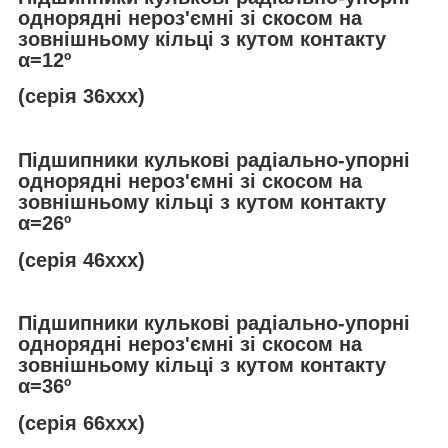
однорядні нероз'ємні зі скосом на
зовнішньому кільці з кутом контакту
α
=12º
(серія 36ххх)
Підшипники кулькові радіально-упорні
однорядні нероз'ємні зі скосом на
зовнішньому кільці з кутом контакту
α
=26º
(серія 46ххх)
Підшипники кулькові радіально-упорні
однорядні нероз'ємні зі скосом на
зовнішньому кільці з кутом контакту
α
=36º
(серія 66ххх)