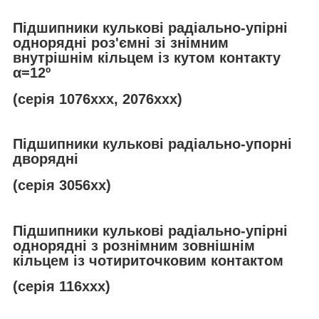
Підшипники кулькові радіально-упірні
однорядні роз'ємні зі знімним
внутрішнім кільцем із кутом контакту
α
=12º
(серія 1076ххх, 2076ххх)
Підшипники кулькові радіально-упорні
дворядні
(серія 3056хх)
Підшипники кулькові радіально-упірні
однорядні з рознімним зовнішнім
кільцем із чотириточковим контактом
(серія 116ххх)