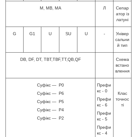
M, MB, MA
Л
Сепар
атор із
латуні
G
G1
U
SU
U
-
Універ
сальни
й тип
DB, DF, DT, TBT,TBF,TT,QB,QF
Схема
встано
влення
Суфікс — P0
Префи
кс - 0
Суфікс — P6
Клас
Префи
точнос
Суфікс — P5
кс - 6
ті
Суфікс — P4
Префи
Суфікс — P2
кс - 5
Префи
кс - 4