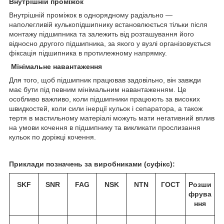
Внутрішній проміжок
Внутрішній проміжок в однорядному радіально —
наполегливій кулькопідшипнику встановлюється тільки після
монтажу підшипника та залежить від розташування його
відносно другого підшипника, за якого у вузлі організовується
фіксація підшипника в протилежному напрямку.
Мінімальне навантаження
Для того, щоб підшипник працював задовільно, він завжди
має бути під певним мінімальним навантаженням. Це
особливо важливо, коли підшипники працюють за високих
швидкостей, коли сили інерції кульок і сепаратора, а також
тертя в мастильному матеріалі можуть мати негативний вплив
на умови кочення в підшипнику та викликати прослизання
кульок по доріжці кочення.
Приклади позначень за виробниками (суфікс):
SKF
SNR
FAG
NSK
NTN
ГОСТ
Розши
фрува
ння