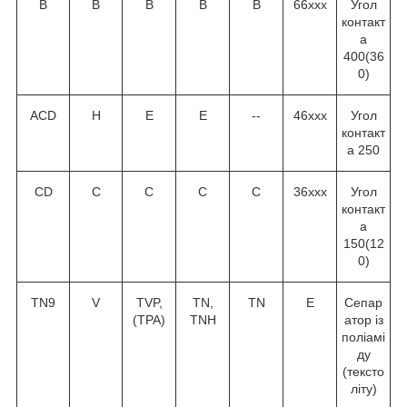
В
В
В
В
В
66ххх
Угол
контакт
а
40
0
(36
0
)
ACD
H
E
E
--
46ххх
Угол
контакт
а 25
0
CD
C
C
C
C
36ххх
Угол
контакт
а
15
0
(12
0
)
TN9
V
TVP,
TN,
TN
Е
Сепар
(TPA)
TNH
атор із
поліамі
ду
(тексто
літу)