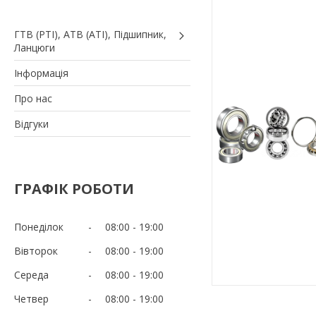
ГТВ (РТI), АТВ (АТI), Пiдшипник,
Ланцюги
Iнформація
Про нас
Вiдгуки
ГРАФІК РОБОТИ
Понеділок
08:00
19:00
Вівторок
08:00
19:00
Середа
08:00
19:00
Четвер
08:00
19:00