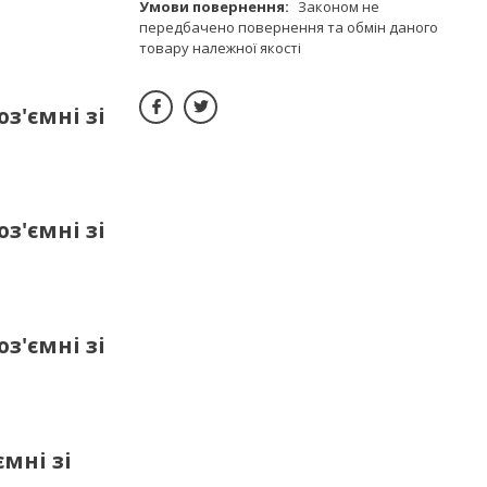
Законом не
передбачено повернення та обмін даного
товару належної якості
з'ємні зі
з'ємні зі
з'ємні зі
мні зі