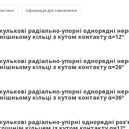
ристики
Інформація для замовлення
улькові радіально-упорні однорядні неро
внішньому кільці з кутом контакту
α
=12º
улькові радіально-упорні однорядні неро
внішньому кільці з кутом контакту
α
=26º
улькові радіально-упорні однорядні неро
внішньому кільці з кутом контакту
α
=36º
улькові радіально-упірні однорядні роз'є
рішнім кільцем із кутом контакту
α
=12º