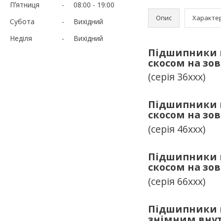
Пʼятниця
08:00
19:00
Опис
Характе
Субота
Вихідний
Неділя
Вихідний
Підшипники к
скосом на зо
(серія 36ххх)
Підшипники к
скосом на зо
(серія 46ххх)
Підшипники к
скосом на зо
(серія 66ххх)
Підшипники к
знімним внут