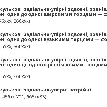
улькові радіально-упірні здвоєні, зовні
ені одна до одної широкими торцями — с
46ххх, 266ххх)
улькові радіально-упірні здвоєні, зовні
ені одна до одної вузькими торцями — сх
46ххх, 366ххх)
улькові радіально-упірні здвоєні, зовні
ені один до одного різнім'яними торцям
46ххх, 466ххх)
улькові радіально-упорні потрійні
, 466хх У21, 666ххВЗ)