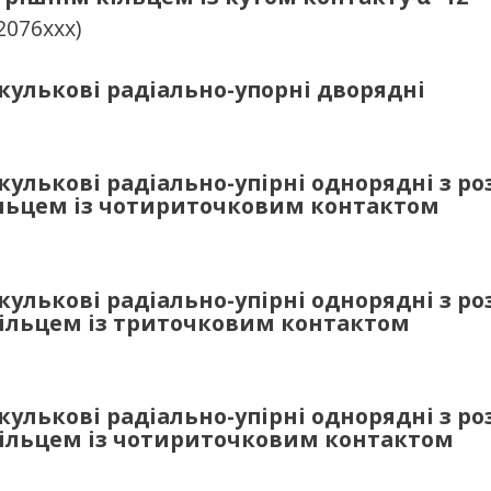
2076ххх)
улькові радіально-упорні дворядні
улькові радіально-упірні однорядні з р
льцем із чотириточковим контактом
улькові радіально-упірні однорядні з р
ільцем із триточковим контактом
улькові радіально-упірні однорядні з р
ільцем із чотириточковим контактом