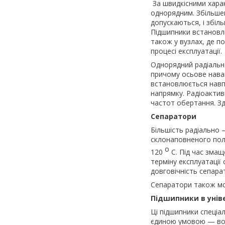
За швидкісними хара
однорядним. Збільше
допускаються, і збі
Підшипники встановл
також у вузлах, де п
процесі експлуатації.
Однорядний радіальн
причому осьове нава
встановлюється навп
напрямку. Радіоактив
частот обертання. Зд
Сепаратори
Більшість радіально 
склонаповненого полі
о
120
С. Під час змащ
терміну експлуатації
довговічність сепара
Сепаратори також мо
Підшипники в унів
Ці підшипники спеціа
єдиною умовою — вон