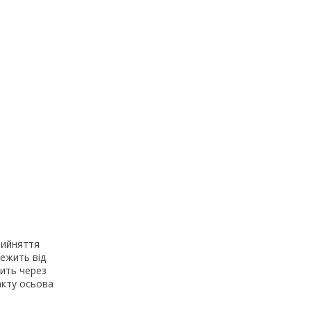
рийняття
ежить від
дить через
акту осьова