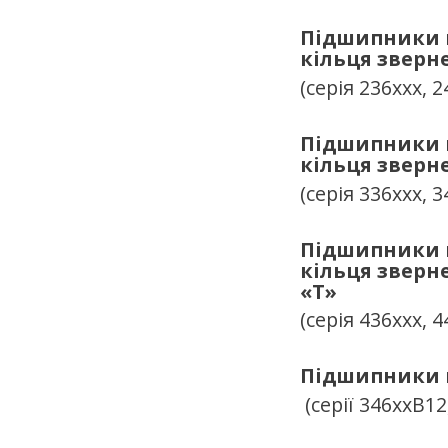
Підшипники к
кільця зверн
(серія 236ххх, 2
Підшипники к
кільця зверн
(серія 336ххх, 3
Підшипники к
кільця зверн
«
T
»
(серія 436ххх, 4
Підшипники к
(серії 346ххВ12