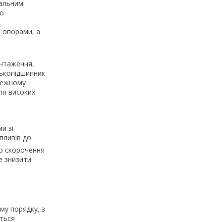
іальним
що
 опорами, а
антаження,
лькопідшипник
лежному
ля високих
и зі
пливів до
до скорочення
е знизити
му порядку, з
ться