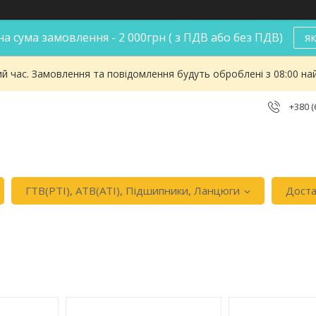
а сума замовлення - 2 000грн ( з ПДВ або без ПДВ)
я
ий час. Замовлення та повідомлення будуть оброблені з 08:00 на
+380 (
ГТВ(РТI), АТВ(АТI), Пiдшипники, Ланцюги
Доста