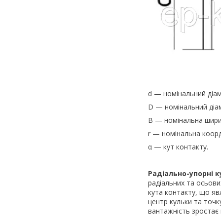
d — номінальний діам
D — номінальний діам
B — номінальна шири
r — номінальна коор
α — кут контакту.
Радіально-упорні 
радіальних та осьови
кута контакту, що яв
центр кульки та точк
вантажність зростає 