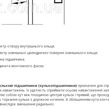
етр отвору внутрішнього кільця;
етр зовнішньої циліндричної поверхні зовнішнього кільця;
на підшипника;
дината монтажного фаски;
кулькові підшипники (кулькопідшипники)
призначені для сп
х навантажень. Їх здатність сприймати осьове навантаження зал
ляє собою кут між площиною центрів кульок і прямий, що прохо
у торкання кульки з доріжкою кочення. Зі збільшенням кута конт
внаслідок зменшення радіальної.