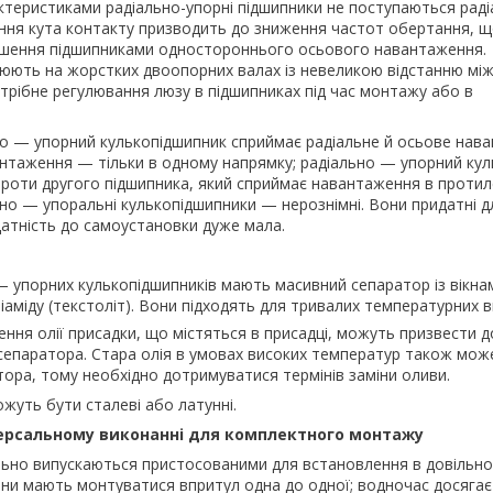
ктеристиками радіально-упорні підшипники не поступаються рад
ння кута контакту призводить до зниження частот обертання, 
льшення підшипниками одностороннього осьового навантаження.
юють на жорстких двоопорних валах із невеликою відстанню між
отрібне регулювання люзу в підшипниках під час монтажу або в
о — упорний кулькопідшипник сприймає радіальне й осьове нав
нтаження — тільки в одному напрямку; радіально — упорний ку
роти другого підшипника, який сприймає навантаження в проти
но — упоральні кулькопідшипники — нерознімні. Вони придатні д
атність до самоустановки дуже мала.
— упорних кулькопідшипників мають масивний сепаратор із вікнам
аміду (текстоліт). Вони підходять для тривалих температурних в
ення олії присадки, що містяться в присадці, можуть призвести 
 сепаратора. Стара олія в умовах високих температур також мож
тора, тому необхідно дотримуватися термінів заміни оливи.
жуть бути сталеві або латунні.
ерсальному виконанні для комплектного монтажу
льно випускаються пристосованими для встановлення в довільно
и мають монтуватися впритул одна до одної; водночас досягає