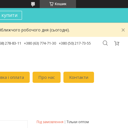
Кошик
к купити
йближчого робочого дня (сьогодні).
68) 278-83-11
+380 (63) 774-71-30
+380 (50) 217-73-55
вка i оплата
Про нас
Контакти
Під замовлення
Тільки оптом