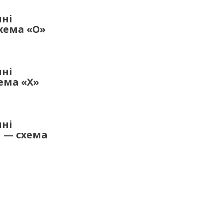
шні
хема «О»
шні
ема «Х»
шні
и — схема