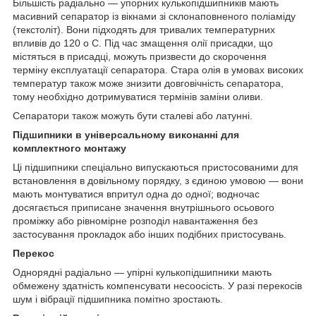
Більшість радіально — упорних кулькопідшипників мають
масивний сепаратор із вікнами зі склонаповненого поліаміду
(текстоліт). Вони підходять для тривалих температурних
впливів до 120
о
С. Під час змащення олії присадки, що
містяться в присадці, можуть призвести до скорочення
терміну експлуатації сепаратора. Стара олія в умовах високих
температур також може знизити довговічність сепаратора,
тому необхідно дотримуватися термінів заміни оливи.
Сепаратори також можуть бути сталеві або латунні.
Підшипники в універсальному виконанні для
комплектного монтажу
Ці підшипники спеціально випускаються пристосованими для
встановлення в довільному порядку, з єдиною умовою — вони
мають монтуватися впритул одна до одної; водночас
досягається приписане значення внутрішнього осьового
проміжку або рівномірне розподіл навантаження без
застосування прокладок або інших подібних пристосувань.
Перекос
Однорядні радіально — упірні кулькопідшипники мають
обмежену здатність компенсувати несоосість. У разі перекосів
шум і вібрації підшипника помітно зростають.