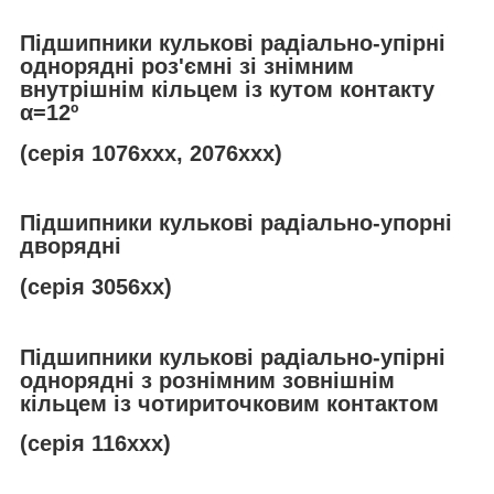
Підшипники кулькові радіально-упірні
однорядні роз'ємні зі знімним
внутрішнім кільцем із кутом контакту
α
=12º
(серія 1076ххх, 2076ххх)
Підшипники кулькові радіально-упорні
дворядні
(серія 3056хх)
Підшипники кулькові радіально-упірні
однорядні з рознімним зовнішнім
кільцем із чотириточковим контактом
(серія 116ххх)