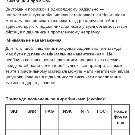
Внутрішній проміжок
Внутрішній проміжок в однорядному радіально —
наполегливій кулькопідшипнику встановлюється тільки після
монтажу підшипника та залежить від розташування його
відносно другого підшипника, за якого у вузлі організовується
фіксація підшипника в протилежному напрямку.
Мінімальне навантаження
Для того, щоб підшипник працював задовільно, він завжди
має бути під певним мінімальним навантаженням. Це
особливо важливо, коли підшипники працюють за високих
швидкостей, коли сили інерції кульок і сепаратора, а також
тертя в мастильному матеріалі можуть мати негативний вплив
на умови кочення в підшипнику та викликати прослизання
кульок по доріжці кочення.
Приклади позначень за виробниками (суфікс):
SKF
SNR
FAG
NSK
NTN
ГОСТ
Розши
фрува
ння