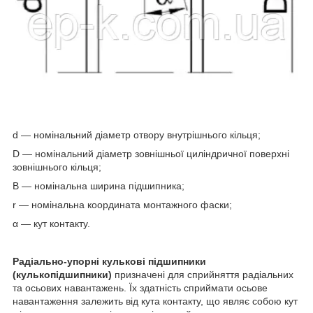
d — номінальний діаметр отвору внутрішнього кільця;
D — номінальний діаметр зовнішньої циліндричної поверхні
зовнішнього кільця;
B — номінальна ширина підшипника;
r — номінальна координата монтажного фаски;
α — кут контакту.
Радіально-упорні кулькові підшипники
(кулькопідшипники)
призначені для сприйняття радіальних
та осьових навантажень. Їх здатність сприймати осьове
навантаження залежить від кута контакту, що являє собою кут