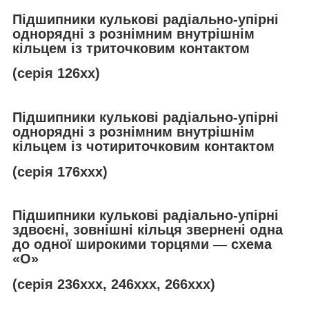
Підшипники кулькові радіально-упірні
однорядні з рознімним внутрішнім
кільцем із триточковим контактом
(серія 126хх)
Підшипники кулькові радіально-упірні
однорядні з рознімним внутрішнім
кільцем із чотириточковим контактом
(серія 176ххх)
Підшипники кулькові радіально-упірні
здвоєні, зовнішні кільця звернені одна
до одної широкими торцями — схема
«О»
(серія 236ххх, 246ххх, 266ххх)