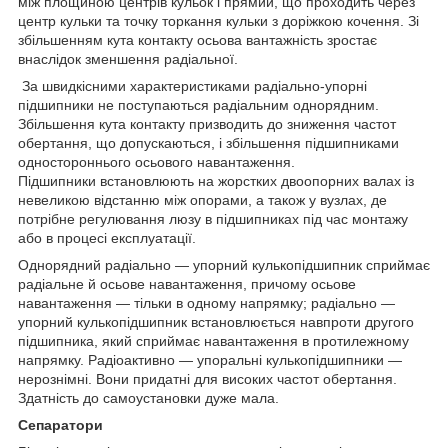
між площиною центрів кульок і прямий, що проходить через
центр кульки та точку торкання кульки з доріжкою кочення. Зі
збільшенням кута контакту осьова вантажність зростає
внаслідок зменшення радіальної.
За швидкісними характеристиками радіально-упорні
підшипники не поступаються радіальним однорядним.
Збільшення кута контакту призводить до зниження частот
обертання, що допускаються, і збільшення підшипниками
одностороннього осьового навантаження.
Підшипники встановлюють на жорстких двоопорних валах із
невеликою відстанню між опорами, а також у вузлах, де
потрібне регулювання люзу в підшипниках під час монтажу
або в процесі експлуатації.
Однорядний радіально — упорний кулькопідшипник сприймає
радіальне й осьове навантаження, причому осьове
навантаження — тільки в одному напрямку; радіально —
упорний кулькопідшипник встановлюється навпроти другого
підшипника, який сприймає навантаження в протилежному
напрямку. Радіоактивно — упоральні кулькопідшипники —
нерознімні. Вони придатні для високих частот обертання.
Здатність до самоустановки дуже мала.
Сепаратори