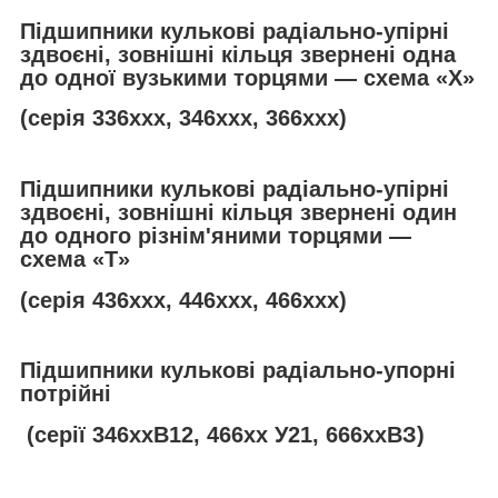
Підшипники кулькові радіально-упірні
здвоєні, зовнішні кільця звернені одна
до одної вузькими торцями — схема «Х»
(серія 336ххх, 346ххх, 366ххх)
Підшипники кулькові радіально-упірні
здвоєні, зовнішні кільця звернені один
до одного різнім'яними торцями —
схема «
T
»
(серія 436ххх, 446ххх, 466ххх)
Підшипники кулькові радіально-упорні
потрійні
(серії 346ххВ12, 466хх У21, 666ххВЗ)