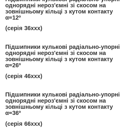
однорядні нероз'ємні зі скосом на
зовнішньому кільці з кутом контакту
α
=12º
(серія 36ххх)
Підшипники кулькові радіально-упорні
однорядні нероз'ємні зі скосом на
зовнішньому кільці з кутом контакту
α
=26º
(серія 46ххх)
Підшипники кулькові радіально-упорні
однорядні нероз'ємні зі скосом на
зовнішньому кільці з кутом контакту
α
=36º
(серія 66ххх)