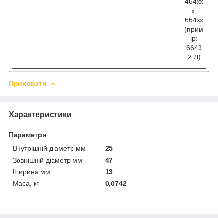
464хх
х,
664хх
(прим
ір:
6643
2 Л)
Приховати
Характеристики
Параметри
Внутрішній діаметр мм
25
Зовнішній діаметр мм
47
Ширина мм
13
Маса, кг
0,0742