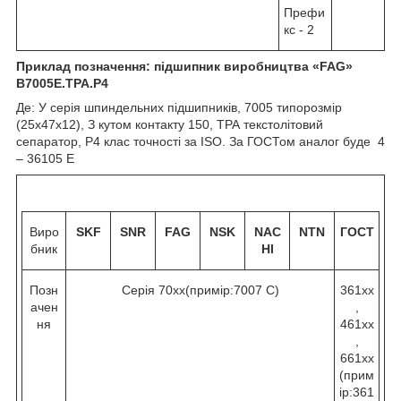
Префи
кс - 2
Приклад позначення: підшипник виробництва «
FAG
»
B
7005Е.
TPA
.
P
4
Де: У серія шпиндельних підшипників, 7005 типорозмір
(25х47х12), З кутом контакту 15
0
, ТРА текстолітовий
сепаратор, Р4 клас точності за ISO. За ГОСТом аналог буде 4
– 36105 Е
Виро
SKF
SNR
FAG
NSK
NAC
NTN
ГОСТ
бник
HI
Позн
Серія 70хх(примір:7007 C)
361хх
ачен
,
ня
461хх
,
661хх
(прим
ір:361