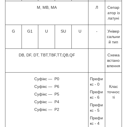
M, MB, MA
Л
Сепар
атор із
латуні
G
G1
U
SU
U
-
Універ
сальни
й тип
DB, DF, DT, TBT,TBF,TT,QB,QF
Схема
встано
влення
Суфікс — P0
Префи
кс - 0
Суфікс — P6
Клас
Префи
точнос
Суфікс — P5
кс - 6
ті
Суфікс — P4
Префи
Суфікс — P2
кс - 5
Префи
кс - 4