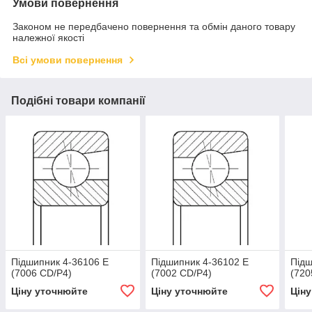
Умови повернення
Законом не передбачено повернення та обмін даного товару
належної якості
Всі умови повернення
Подібні товари компанії
Підшипник 4-36106 Е
Підшипник 4-36102 Е
Підш
(7006 CD/Р4)
(7002 CD/Р4)
(720
Ціну уточнюйте
Ціну уточнюйте
Цін