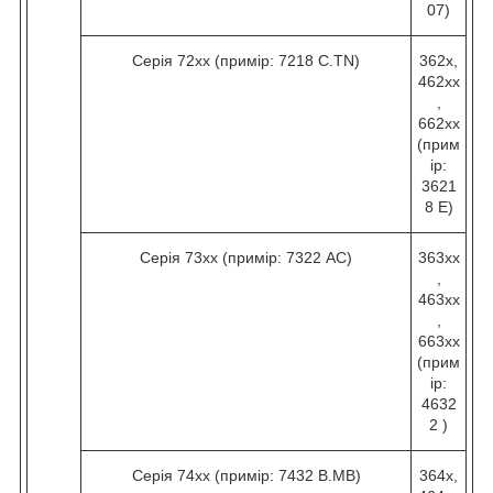
07)
Серія 72хх (примір: 7218 C.TN)
362х,
462хх
,
662хх
(прим
ір:
3621
8 Е)
Серія 73хх (примір: 7322 AC)
363хх
,
463хх
,
663хх
(прим
ір:
4632
2 )
Серія 74хх (примір: 7432 B.МВ)
364х,