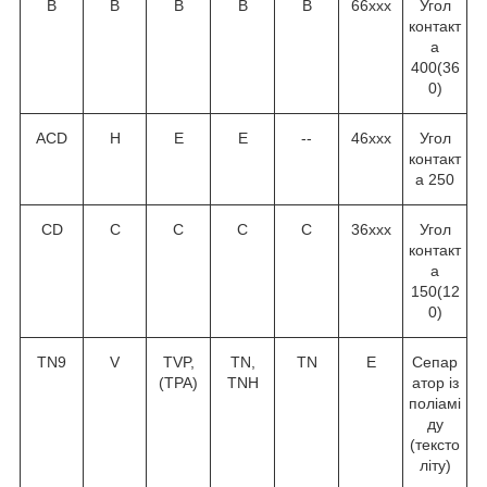
В
В
В
В
В
66ххх
Угол
контакт
а
40
0
(36
0
)
ACD
H
E
E
--
46ххх
Угол
контакт
а 25
0
CD
C
C
C
C
36ххх
Угол
контакт
а
15
0
(12
0
)
TN9
V
TVP,
TN,
TN
Е
Сепар
(TPA)
TNH
атор із
поліамі
ду
(тексто
літу)