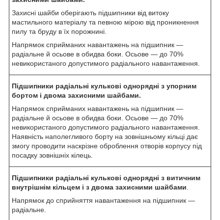
Захисні шайби оберігають підшипники від витоку
мастильного матеріалу та певною мірою від проникнення
пилу та бруду в їх порожнині.
Напрямок сприйманих навантажень на підшипник —
радіальне й осьове в обидва боки. Осьове — до 70%
невикористаного допустимого радіального навантаження.
Підшипники радіальні кулькові однорядні з упорним
бортом і двома захисними шайбами.
Напрямок сприйманих навантажень на підшипник —
радіальне й осьове в обидва боки. Осьове — до 70%
невикористаного допустимого радіального навантаження.
Наявність наполегливого борту на зовнішньому кільці дає
змогу проводити наскрізне оброблення отворів корпусу під
посадку зовнішніх кілець.
Підшипники радіальні кулькові однорядні з витичним
внутрішнім кільцем і з двома захисними шайбами
.
Напрямок до сприйняття навантаження на підшипник —
радіальне.