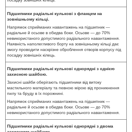
Підшипники радіальні кулькові з фланцем на
зовнішньому кільці.
Напрямок сприйманих навантажень на підшипник —
радіальне й осьове в обидва боки. Осьове — до 70%
невикористаного допустимого радіального навантаження.
Наявність наполегливого борту на зовнішньому кільці дає
змогу проводити наскрізне оброблення отворів корпусу під
посадку зовнішніх кілець.
Підшипники радіальні кулькові однорядні з однією
захисною шайбою.
Захисні шайби оберігають підшипники від витоку
мастильного матеріалу та певною мірою від проникнення
пилу та бруду в їх порожнині.
Напрямок сприйманих навантажень на підшипник —
радіальне й осьове в обидва боки. Осьове — до 70%
невикористаного допустимого радіального навантаження.
Підшипники радіальні кулькові однорядні з двома
захисними шайбами.