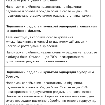
наскрізне розтягування кріплення.
Напрямок сприйнятих навантажень на підшипник —
радіальне й осьове в обидва боки. Осьове — до 70%
невикористаного допустимого радіального навантаження.
Підшипники радіальні кулькові однорядні з канавками
на зовнішніх кільцях.
Така конструкція спрощує осьове кріплення
кулькопідшипника в корпусі та дає змогу здійснювати
наскрізне розтягування кріплення.
Напрямок сприйнятих навантажень — радіальне та осьове
в обидва боки. Осьове — до 70% невикористаного
допустимого радіального навантаження.
Підшипники радіальні кулькові однорядні з упорним
бортом.
Напрямок сприйманих навантажень на підшипник —
радіальне й осьове в обидва боки. Осьове — до 70%
невикористаного допустимого радіального навантаження.
Наявність наполегливого борту на зовнішньому кільці дає
змогу проводити наскрізне оброблення отворів корпусу під
посадку зовнішніх кілець.