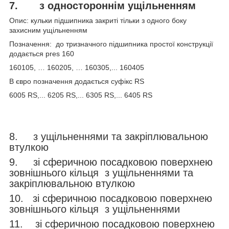
7.
з одностороннім ущільненням
Опис: кульки підшипника закриті тільки з одного боку
захисним ущільненням
Позначення: до тризначного підшипника простої конструкції
додається pres 160
160105, … 160205, … 160305,... 160405
В євро позначення додається суфікс RS
6005 RS,... 6205 RS,... 6305 RS,... 6405 RS
8. з ущільненнями та закріплювальною
втулкою
9. зі сферичною посадковою поверхнею
зовнішнього кільця з ущільненнями та
закріплювальною втулкою
10. зі сферичною посадковою поверхнею
зовнішнього кільця з ущільненнями
11. зі сферичною посадковою поверхнею