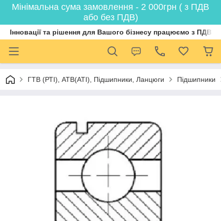
Мінімальна сума замовлення - 2 000грн ( з ПДВ
або без ПДВ)
Інновації та рішення для Вашого бізнесу працюємо з ПДВ
ГТВ (РТI), АТВ(АТI), Пiдшипники, Ланцюги
Підшипники