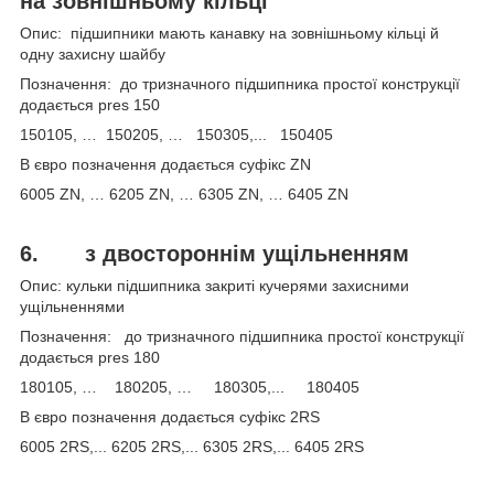
на зовнішньому кільці
Опис: підшипники мають канавку на зовнішньому кільці й
одну захисну шайбу
Позначення: до тризначного підшипника простої конструкції
додається pres 150
150105, … 150205, … 150305,... 150405
В євро позначення додається суфікс ZN
6005 ZN, … 6205 ZN, … 6305 ZN, … 6405 ZN
6.
з двостороннім ущільненням
Опис: кульки підшипника закриті кучерями захисними
ущільненнями
Позначення: до тризначного підшипника простої конструкції
додається pres 180
180105, … 180205, … 180305,... 180405
В євро позначення додається суфікс 2RS
6005 2RS,... 6205 2RS,... 6305 2RS,... 6405 2RS