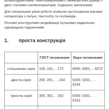
кулькопідшипників. Найпоширеніший є змійкова конструкція з
двох сталевих напівсепараторів, з'єднаних заклепками.
Для спеціальних умов роботи знайшли застосування масивні
сепаратори з латуні, текстоліту та поліамідів.
Основні конструктивні модифікації кулькових радіальних
однорядних підшипників:
1. проста конструкція
ГОСТ
позначення
Евро
позначення
стільникова серія
100, 101,... 172
6000, 6001,... 6072
двоста серія
200, 201, … 244
6200, 6201, …
6244
трисота серія
300, 301,... 332
6300, 6301, …
6322