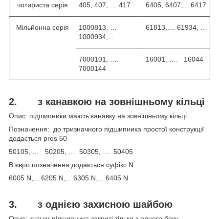
чотириста серія
405, 407, … 417
6405, 6407,... 6417
Мільйонна серія
1000813, …
61813,.... 61934, …
1000934,...
7000101, ….
16001, …. 16044
7000144
2. з канавкою на зовнішньому кільці
Опис: підшипники мають канавку на зовнішньому кільці
Позначення: до тризначного підшипника простої конструкції
додається pres 50
50105, … 50205, … 50305, … 50405
В євро позначення додається суфікс N
6005 N,... 6205 N,... 6305 N,... 6405 N
3.
з однією захисною шайбою
Опис: кульки підшипника закриті тільки з одного боку