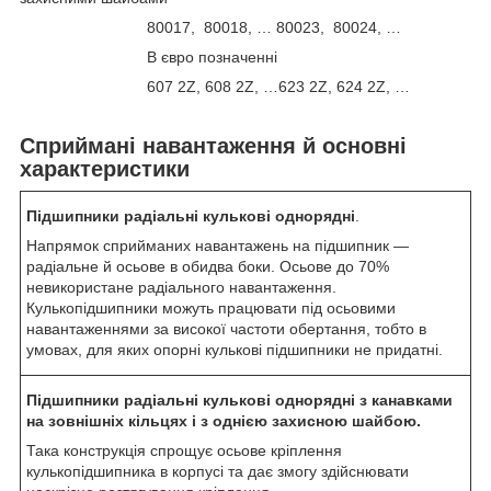
80017, 80018, … 80023, 80024, …
В євро позначенні
607 2Z, 608 2Z, …623 2Z, 624 2Z, …
Сприймані навантаження й основні
характеристики
Підшипники радіальні кулькові однорядні
.
Напрямок сприйманих навантажень на підшипник —
радіальне й осьове в обидва боки. Осьове до 70%
невикористане радіального навантаження.
Кулькопідшипники можуть працювати під осьовими
навантаженнями за високої частоти обертання, тобто в
умовах, для яких опорні кулькові підшипники не придатні.
Підшипники радіальні кулькові однорядні з канавками
на зовнішніх кільцях і з однією захисною шайбою.
Така конструкція спрощує осьове кріплення
кулькопідшипника в корпусі та дає змогу здійснювати