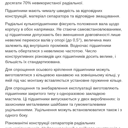
досягати 70% невикористаної радіальної.
Підшипники мають чималу швидкість за відповідних
конструкцій, матеріал сепаратора та відповідне змащування.
Радіальні кулькопідшипники фіксують положення вала щодо
корпусу в обох напрямках. Не стаючи самовстановлюваними,
ці підшипники допускають без зменшення довговічності лише
невеликі перекоси валів у опорі (до 0,5°), величина яких
залежить від внутрішніх проміжків. Водночас підшипники
мають обертатися з невеликою частотою. Число
конструктивних різновидів цих підшипників досить велике, і
більшість їх стандартизована.
Для спрощення осьового кріплення підшипники можуть
виготовлятися з кільцевою канавкою на зовнішньому кільці, у
якій під час монтажу вставляється установне пружинне кільце.
Для спрощення та знебарвлення експлуатації виготовляють
підшипники закритого типу з одноразовою закладкою
мастила. Ці підшипники випускаються у двох виробленнях: із
захисними металевими шайбами та гумометалевими
ущільненнями. Ущільнення можуть встановлюватися також і з
одного боку.
Різноманітні конструкції сепараторів радіальних