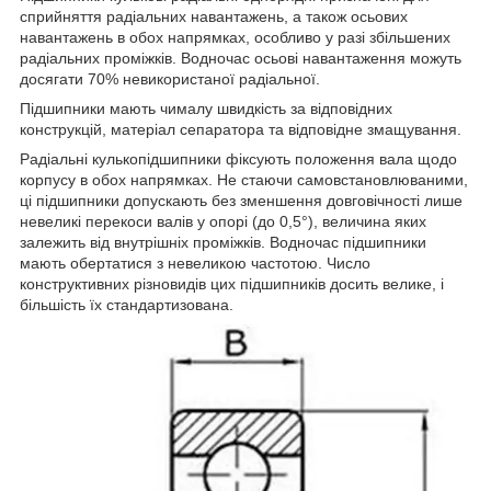
сприйняття радіальних навантажень, а також осьових
навантажень в обох напрямках, особливо у разі збільшених
радіальних проміжків. Водночас осьові навантаження можуть
досягати 70% невикористаної радіальної.
Підшипники мають чималу швидкість за відповідних
конструкцій, матеріал сепаратора та відповідне змащування.
Радіальні кулькопідшипники фіксують положення вала щодо
корпусу в обох напрямках. Не стаючи самовстановлюваними,
ці підшипники допускають без зменшення довговічності лише
невеликі перекоси валів у опорі (до 0,5°), величина яких
залежить від внутрішніх проміжків. Водночас підшипники
мають обертатися з невеликою частотою. Число
конструктивних різновидів цих підшипників досить велике, і
більшість їх стандартизована.