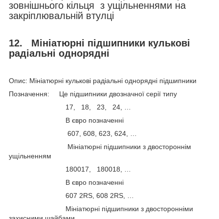
зовнішнього кільця з ущільненнями на
закріплювальній втулці
12.
Мініатюрні підшипники кулькові
радіальні однорядні
Опис: Мініатюрні кулькові радіальні однорядні підшипники
Позначення: Це підшипники двозначної серії типу
17, 18, 23, 24, …
В євро позначенні
607, 608, 623, 624, …
Мініатюрні підшипники з двостороннім
ущільненням
180017, 180018, …
В євро позначенні
607 2RS, 608 2RS, …
Мініатюрні підшипники з двосторонніми
захисними шайбами