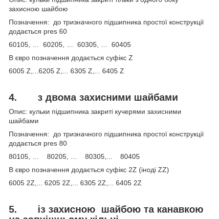
захисною шайбою
Позначення: до тризначного підшипника простої конструкції
додається pres 60
60105, … 60205, … 60305, … 60405
В євро позначення додається суфікс Z
6005 Z,...6205 Z,... 6305 Z,... 6405 Z
4.
з двома захисними шайбами
Опис: кульки підшипника закриті кучерями захисними
шайбами
Позначення: до тризначного підшипника простої конструкції
додається pres 80
80105, … 80205, … 80305,... 80405
В євро позначення додається суфікс 2Z (іноді ZZ)
6005 2Z,... 6205 2Z,... 6305 2Z,... 6405 2Z
5.
із захисною
шайбою та канавкою