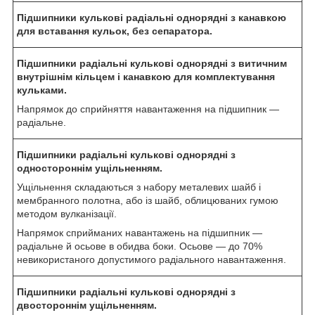
Підшипники кулькові радіальні однорядні з канавкою
для вставання кульок, без сепаратора.
Підшипники радіальні кулькові однорядні з витичним
внутрішнім кільцем і канавкою для комплектування
кульками.
Напрямок до сприйняття навантаження на підшипник —
радіальне.
Підшипники радіальні кулькові однорядні з
одностороннім ущільненням.
Ущільнення складаються з набору металевих шайб і
мембранного полотна, або із шайб, облицюваних гумою
методом вулканізації.
Напрямок сприйманих навантажень на підшипник —
радіальне й осьове в обидва боки. Осьове — до 70%
невикористаного допустимого радіального навантаження.
Підшипники радіальні кулькові однорядні з
двостороннім ущільненням.