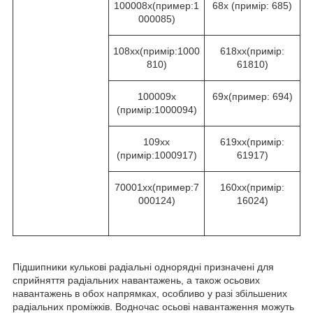
100008х(пример:1
68х (примір: 685)
000085)
108xx(примір:1000
618xx(примір:
810)
61810)
100009х
69х(пример: 694)
(примір:1000094)
109xх
619xx(примір:
(примір:1000917)
61917)
70001хх(пример:7
160хх(примір:
000124)
16024)
Підшипники кулькові радіальні однорядні призначені для
сприйняття радіальних навантажень, а також осьових
навантажень в обох напрямках, особливо у разі збільшених
радіальних проміжків. Водночас осьові навантаження можуть