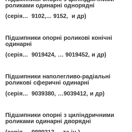
роликами одинарні однорядні
(серія... 9102,... 9152, и др)
Підшипники опорні роликові конічні
одинарні
(серія... 9019424, … 9019452, и др)
Підшипники наполегливо-радіальні
роликові сферичні одинарні
(серія... 9039380, …9039412, и др)
Підшипники опорні з циліндричними
роликами одинарні дворядні
(серія..., 9889317,... та ін.)