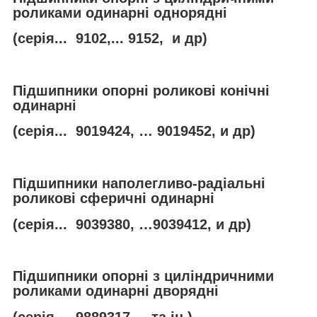
роликами одинарні однорядні
(серія... 9102,... 9152, и др)
Підшипники опорні роликові конічні
одинарні
(серія... 9019424, … 9019452, и др)
Підшипники наполегливо-радіальні
роликові сферичні одинарні
(серія... 9039380, …9039412, и др)
Підшипники опорні з циліндричними
роликами одинарні дворядні
(серія..., 9889317,... та ін.)