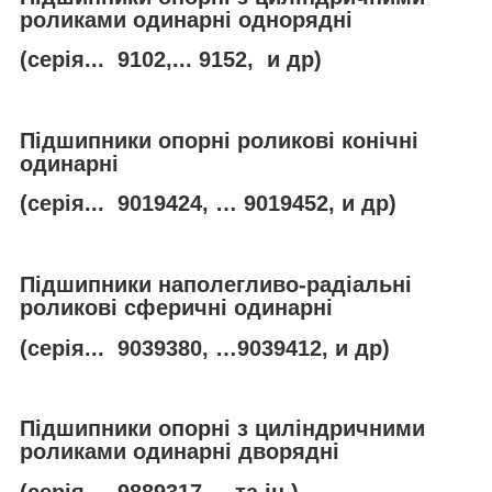
роликами одинарні однорядні
(серія... 9102,... 9152, и др)
Підшипники опорні роликові конічні
одинарні
(серія... 9019424, … 9019452, и др)
Підшипники наполегливо-радіальні
роликові сферичні одинарні
(серія... 9039380, …9039412, и др)
Підшипники опорні з циліндричними
роликами одинарні дворядні
(серія..., 9889317,... та ін.)