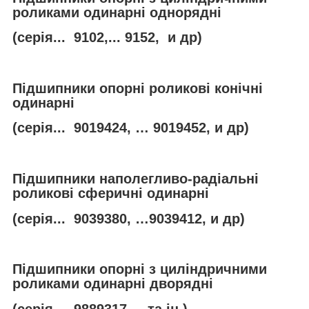
роликами одинарні однорядні
(серія... 9102,... 9152, и др)
Підшипники опорні роликові конічні
одинарні
(серія... 9019424, … 9019452, и др)
Підшипники наполегливо-радіальні
роликові сферичні одинарні
(серія... 9039380, …9039412, и др)
Підшипники опорні з циліндричними
роликами одинарні дворядні
(серія..., 9889317,... та ін.)