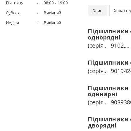
Пʼятниця
08:00
19:00
Опис
Характе
Субота
Вихідний
Неділя
Вихідний
Підшипники 
однорядні
(серія... 9102,..
Підшипники о
(серія... 901942
Підшипники н
одинарні
(серія... 90393
Підшипники 
дворядні