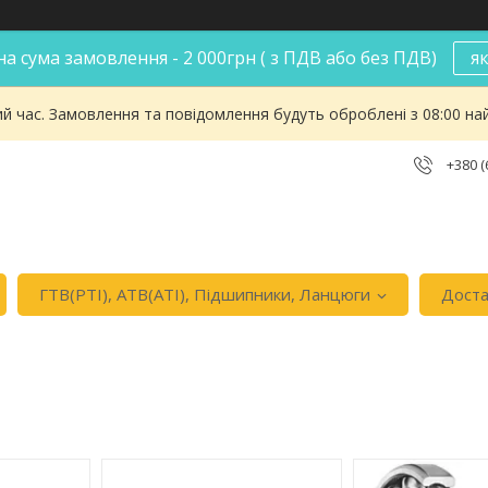
а сума замовлення - 2 000грн ( з ПДВ або без ПДВ)
я
ий час. Замовлення та повідомлення будуть оброблені з 08:00 на
+380 (
ГТВ(РТI), АТВ(АТI), Пiдшипники, Ланцюги
Доста