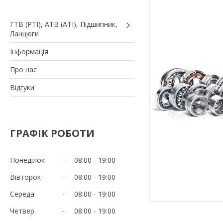
ГТВ (РТI), АТВ (АТI), Пiдшипник,
Ланцюги
Iнформація
Про нас
Вiдгуки
ГРАФІК РОБОТИ
Понеділок
08:00
19:00
Вівторок
08:00
19:00
Середа
08:00
19:00
Четвер
08:00
19:00