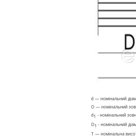
d — номінальний діам
D — номінальний зовн
d
- номінальний зовн
1
D
- номінальний діам
1
T — номінальна висо