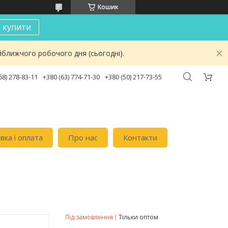
Кошик
к купити
йближчого робочого дня (сьогодні).
68) 278-83-11
+380 (63) 774-71-30
+380 (50) 217-73-55
вка i оплата
Про нас
Контакти
Під замовлення
Тільки оптом