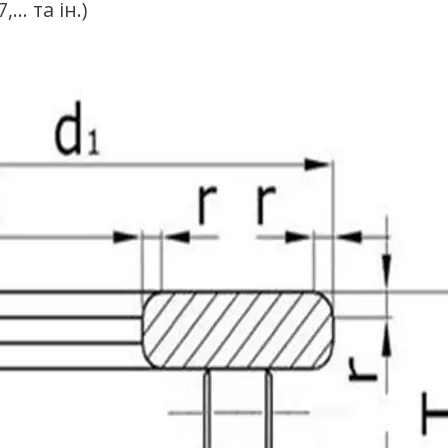
,... та ін.)