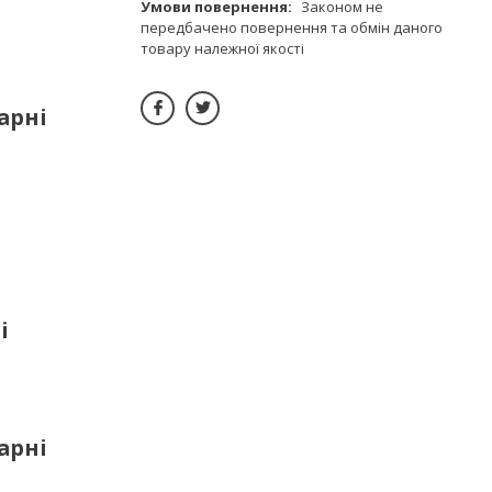
Законом не
передбачено повернення та обмін даного
товару належної якості
арні
і
арні