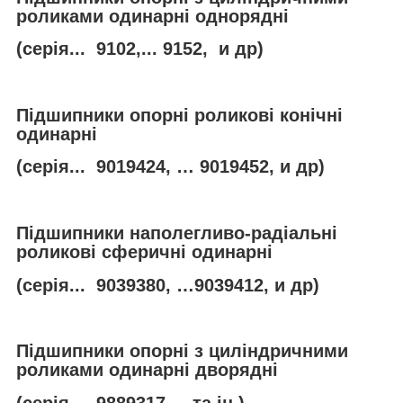
роликами одинарні однорядні
(серія... 9102,... 9152, и др)
Підшипники опорні роликові конічні
одинарні
(серія... 9019424, … 9019452, и др)
Підшипники наполегливо-радіальні
роликові сферичні одинарні
(серія... 9039380, …9039412, и др)
Підшипники опорні з циліндричними
роликами одинарні дворядні
(серія..., 9889317,... та ін.)