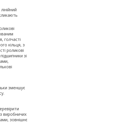
 лінійний
икликають
оликові
пованим
я, голчасті
ого кільця, з
сті роликові
підшипники зі
ками,
лькові
льки зменшує
су.
еревірити
із виробничих
ками, зовнішнє