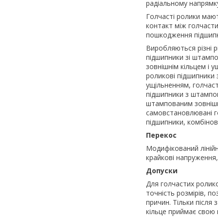
радіальному напрямк
Голчасті ролики мают
контакт між голчаст
пошкодження підшипн
Виробляються різні р
підшипники зі штампо
зовнішнім кільцем і у
роликові підшипники з
ущільненням, голчаст
підшипники з штампов
штампованим зовнішн
самовстановлювані го
підшипники, комбінов
Перекос
Модифікований ліній
крайкові напруження,
Допуски
Для голчастих ролик
точність розмірів, п
причин. Тільки після
кільце приймає свою 