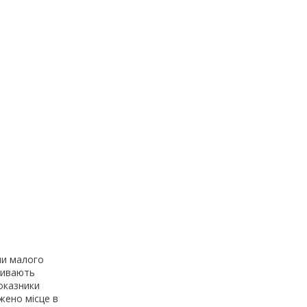
ми малого
зивають
оказники
жено місце в