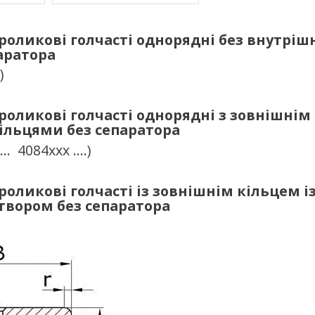
оликові голчасті однорядні без внутріш
аратора
)
оликові голчасті однорядні
з зовнішнім 
ільцями без сепаратора
... 4084ххх ….)
оликові голчасті із зовнішнім кільцем і
твором без сепаратора