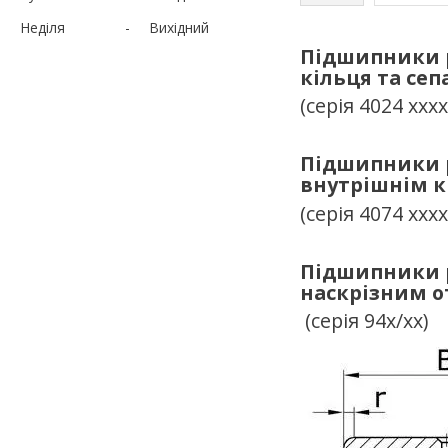
Неділя
Вихідний
Підшипники р
кільця та сеп
(серія 4024 ххxx
Підшипники р
внутрішнім к
(серія 4074 ххxx
Підшипники р
наскрізним о
(серія 94х/хх)