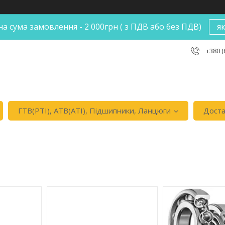
а сума замовлення - 2 000грн ( з ПДВ або без ПДВ)
я
+380 (
ГТВ(РТI), АТВ(АТI), Пiдшипники, Ланцюги
Доста