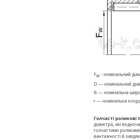
F
- номінальний діа
w
D — номінальний діам
B — номінальна шири
r — номінальна коор
Голчасті роликові
діаметра, які водноч
голчастими роликами.
вантажності й завдя