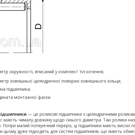
метр окружності, вписаний у комплект тіл кочення;
етр зовнішньої циліндричної поверхні зовнішнього кільця;
на підшипника;
дината монтажної фаски.
 підшипники
— це роликові підшипники з циліндричними ролика
ас мають чималу довжину щодо їхнього діаметра. Такі ролики на
 Попри малий поперечний переріз, ці підшипники мають високі п
ки цьому дуже підходять для систем підшипників, що мають обме