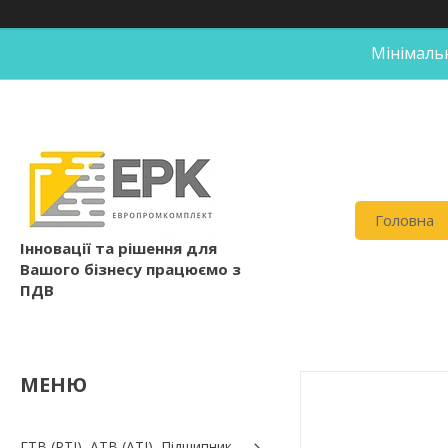
Мінімальн
Головна
Інновації та рішення для
Вашого бізнесу працюємо з
ПДВ
ГТВ (РТI), АТВ (АТI), Пiдшипник,