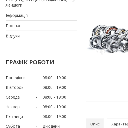
Ланцюги
Iнформація
Про нас
Вiдгуки
ГРАФІК РОБОТИ
Понеділок
08:00
19:00
Вівторок
08:00
19:00
Середа
08:00
19:00
Четвер
08:00
19:00
Пʼятниця
08:00
19:00
Опис
Характе
Субота
Вихідний