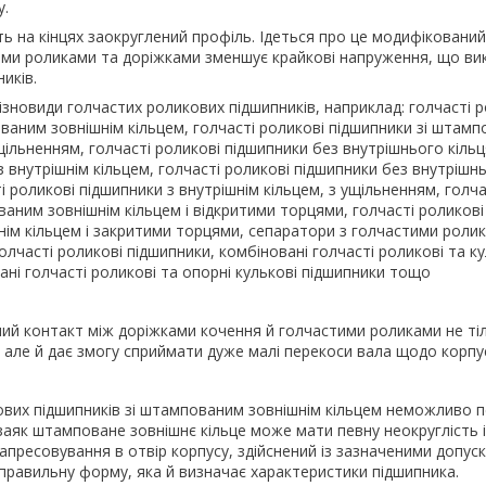
у.
ь на кінцях заокруглений профіль. Ідеться про це модифікований
ими роликами та доріжками зменшує крайкові напруження, що в
иків.
ізновиди голчастих роликових підшипників, наприклад: голчасті р
ваним зовнішнім кільцем, голчасті роликові підшипники зі штам
щільненням, голчасті роликові підшипники без внутрішнього кільц
 внутрішнім кільцем, голчасті роликові підшипники без внутрішнь
і роликові підшипники з внутрішнім кільцем, з ущільненням, голча
аним зовнішнім кільцем і відкритими торцями, голчасті роликові 
ім кільцем і закритими торцями, сепаратори з голчастими роли
лчасті роликові підшипники, комбіновані голчасті роликові та ку
ані голчасті роликові та опорні кулькові підшипники тощо
ний контакт між доріжками кочення й голчастими роликами не ті
 але й дає змогу сприймати дуже малі перекоси вала щодо корпу
ових підшипників зі штампованим зовнішнім кільцем неможливо п
озаяк штамповане зовнішнє кільце може мати певну неокруглість 
 запресовування в отвір корпусу, здійснений із зазначеними допус
правильну форму, яка й визначає характеристики підшипника.