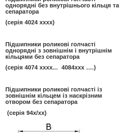
однорядні без внутрішнього кільця та
сепаратора
(серія 4024 ххxx)
Підшипники роликові голчасті
однорядні
з зовнішнім і внутрішнім
кільцями без сепаратора
(серія 4074 ххxx... 4084ххх ….)
Підшипники роликові голчасті із
зовнішнім кільцем із наскрізним
отвором без сепаратора
(серія 94х/хх)