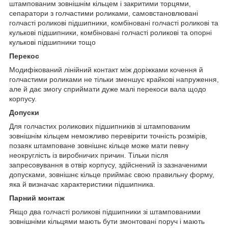
штампованим зовнішнім кільцем і закритими торцями,
сепаратори з голчастими роликами, самовстановлювані
голчасті роликові підшипники, комбіновані голчасті роликові та
кулькові підшипники, комбіновані голчасті роликові та опорні
кулькові підшипники тощо
Перекос
Модифікований лінійний контакт між доріжками кочення й
голчастими роликами не тільки зменшує крайкові напруження,
але й дає змогу сприймати дуже малі перекоси вала щодо
корпусу.
Допуски
Для голчастих роликових підшипників зі штампованим
зовнішнім кільцем неможливо перевірити точність розмірів,
позаяк штамповане зовнішнє кільце може мати певну
неокруглість із виробничих причин. Тільки після
запресовування в отвір корпусу, здійснений із зазначеними
допусками, зовнішнє кільце приймає свою правильну форму,
яка й визначає характеристики підшипника.
Парний монтаж
Якщо два голчасті роликові підшипники зі штампованими
зовнішніми кільцями мають бути змонтовані поруч і мають