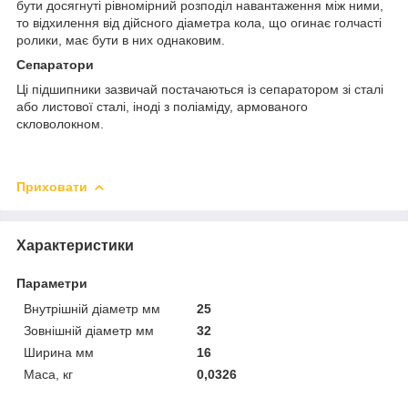
бути досягнуті рівномірний розподіл навантаження між ними,
то відхилення від дійсного діаметра кола, що огинає голчасті
ролики, має бути в них однаковим.
Сепаратори
Ці підшипники зазвичай постачаються із сепаратором зі сталі
або листової сталі, іноді з поліаміду, армованого
скловолокном.
Приховати
Характеристики
Параметри
Внутрішній діаметр мм
25
Зовнішній діаметр мм
32
Ширина мм
16
Маса, кг
0,0326