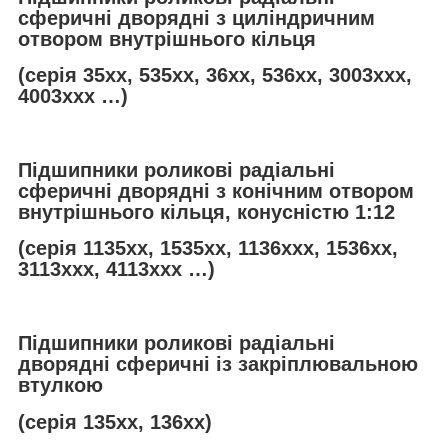
сферичні дворядні з циліндричним
отвором внутрішнього кільця
(серія 35хх, 535хх, 36хх, 536хх, 3003ххх,
4003ххх …)
Підшипники роликові радіальні
сферичні дворядні з конічним отвором
внутрішнього кільця, конусністю 1:12
(серія 1135хх, 1535хх, 1136ххх, 1536хх,
3113ххх, 4113ххх …)
Підшипники роликові радіальні
дворядні сферичні із закріплювальною
втулкою
(серія 135хх, 136хх)