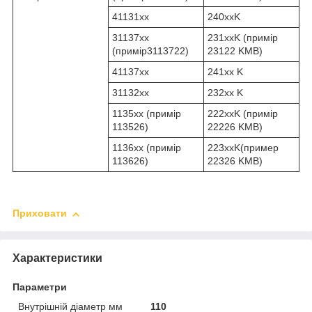
41131xx
240xxK
31137xx
231xxK (примір
(примір3113722)
23122 KMB)
41137xx
241xx K
31132xx
232xx K
1135xx (примір
222xxK (примір
113526)
22226 KMB)
1136xx (примір
223xxK(пример
113626)
22326 KMB)
Приховати
Характеристики
Параметри
Внутрішній діаметр мм
110