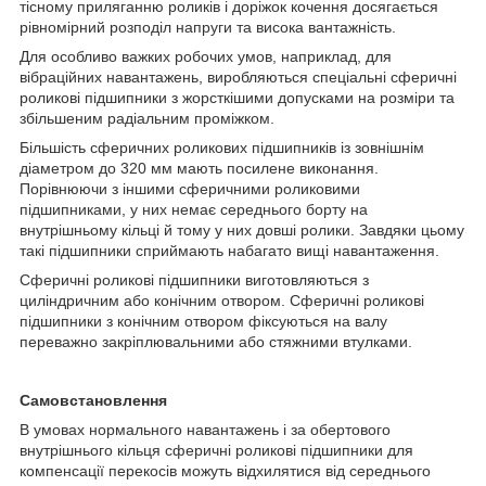
тісному приляганню роликів і доріжок кочення досягається
рівномірний розподіл напруги та висока вантажність.
Для особливо важких робочих умов, наприклад, для
вібраційних навантажень, виробляються спеціальні сферичні
роликові підшипники з жорсткішими допусками на розміри та
збільшеним радіальним проміжком.
Більшість сферичних роликових підшипників із зовнішнім
діаметром до 320 мм мають посилене виконання.
Порівнюючи з іншими сферичними роликовими
підшипниками, у них немає середнього борту на
внутрішньому кільці й тому у них довші ролики. Завдяки цьому
такі підшипники сприймають набагато вищі навантаження.
Сферичні роликові підшипники виготовляються з
циліндричним або конічним отвором. Сферичні роликові
підшипники з конічним отвором фіксуються на валу
переважно закріплювальними або стяжними втулками.
Самовстановлення
В умовах нормального навантажень і за обертового
внутрішнього кільця сферичні роликові підшипники для
компенсації перекосів можуть відхилятися від середнього