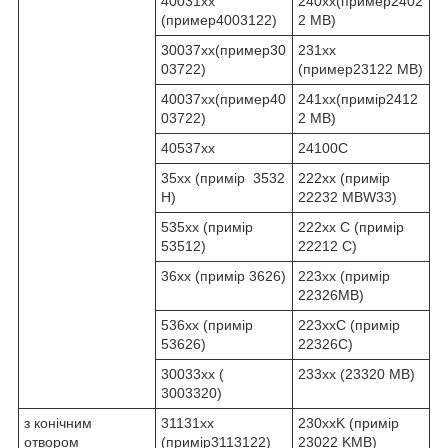
40031хх
240хх(пример2402
(пример4003122)
2 MB)
30037хх(пример30
231хх
03722)
(пример23122 MB)
40037хх(пример40
241хх(примір2412
03722)
2 MB)
40537хх
24100C
35хх (примір 3532
222хх (примір
Н)
22232 MBW33)
535xx (примір
222xx C (примір
53512)
22212 C)
36xx (примір 3626)
223xx (примір
22326MB)
536xx (примір
223xxC (примір
53626)
22326C)
30033xx (
233xx (23320 MB)
3003320)
з конічним
31131xx
230xxK (примір
отвором
(примір3113122)
23022 KMB)