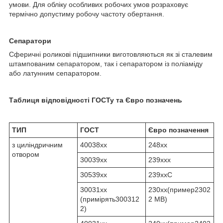
умови. Для обліку особливих робочих умов розраховує
термічно допустиму робочу частоту обертання.
Сепаратори
Сферичні роликові підшипники виготовляються як зі сталевим
штампованим сепаратором, так і сепаратором із поліаміду
або латунним сепаратором.
Таблиця відповідності ГОСТу та Євро позначень
ТИП
ГОСТ
Євро позначення
з циліндричним
40038хх
248хх
отвором
30039хх
239ххх
30539хх
239ххC
30031хх
230хх(пример2302
(примірять300312
2 MB)
2)