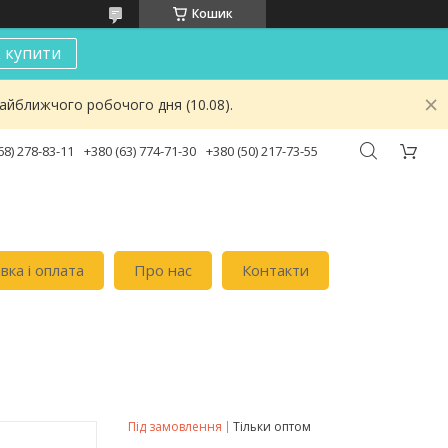
Кошик
к купити
найближчого робочого дня (10.08).
68) 278-83-11
+380 (63) 774-71-30
+380 (50) 217-73-55
вка i оплата
Про нас
Контакти
Під замовлення
Тільки оптом