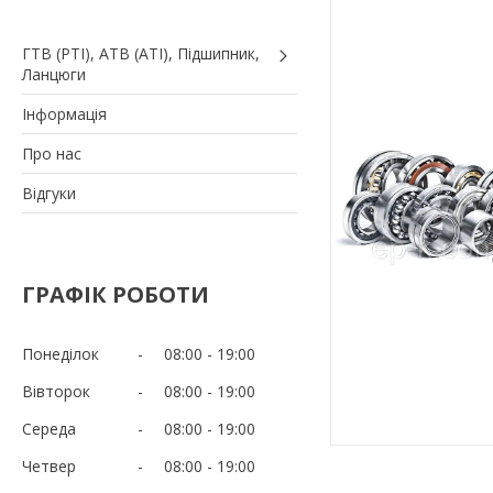
ГТВ (РТI), АТВ (АТI), Пiдшипник,
Ланцюги
Iнформація
Про нас
Вiдгуки
ГРАФІК РОБОТИ
Понеділок
08:00
19:00
Вівторок
08:00
19:00
Середа
08:00
19:00
Четвер
08:00
19:00