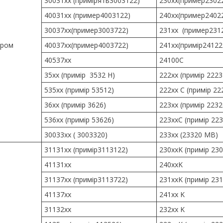
30031хх (примірять3003122)
230хх(пример2302
40031хх (пример4003122)
240хх(пример2402
30037хх(пример3003722)
231хх (пример231
ором
40037хх(пример4003722)
241хх(примір2412
40537хх
24100C
35хх (примір 3532 Н)
222хх (примір 22
535xx (примір 53512)
222xx C (примір 22
36xx (примір 3626)
223xx (примір 223
536xx (примір 53626)
223xxC (примір 22
30033xx ( 3003320)
233xx (23320 MB)
31131xx (примір3113122)
230xxK (примір 23
41131xx
240xxK
31137xx (примір3113722)
231xxK (примір 23
41137xx
241xx K
31132xx
232xx K