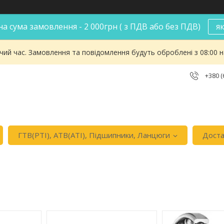
а сума замовлення - 2 000грн ( з ПДВ або без ПДВ)
я
чий час. Замовлення та повідомлення будуть оброблені з 08:00 
+380 (
ГТВ(РТI), АТВ(АТI), Пiдшипники, Ланцюги
Доста