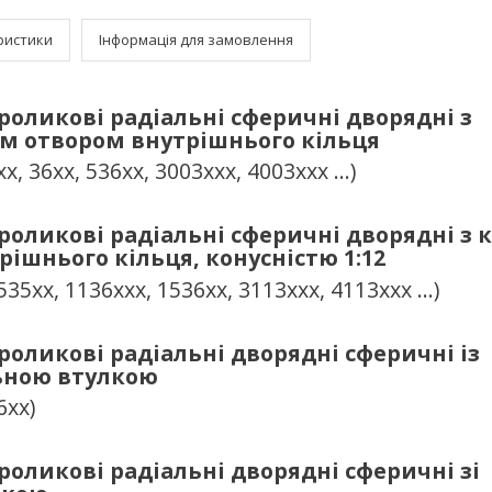
ристики
Інформація для замовлення
оликові радіальні сферичні дворядні з
м отвором внутрішнього кільця
хх, 36хх, 536хх, 3003ххх, 4003ххх …)
оликові радіальні сферичні дворядні з 
ішнього кільця, конусністю 1:12
1535хх, 1136ххх, 1536хх, 3113ххх, 4113ххх …)
оликові радіальні дворядні сферичні із
ьною втулкою
6хх)
оликові радіальні дворядні сферичні зі