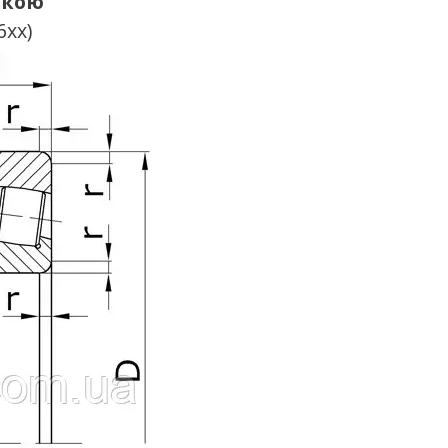
лкою
6хх)