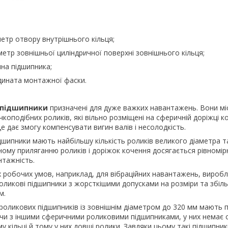
етр отвору внутрішнього кільця;
етр зовнішньої циліндричної поверхні зовнішнього кільця;
на підшипника;
дината монтажної фаски.
 підшипники
призначені для дуже важких навантажень. Вони мі
коподібних роликів, які вільно розміщені на сферичній доріжці к
е дає змогу компенсувати вигин валів і несолодкість.
дшипники мають найбільшу кількість роликів великого діаметра т
ному приляганню роликів і доріжок кочення досягається рівномір
нтажність.
 робочих умов, наприклад, для вібраційних навантажень, вироб
роликові підшипники з жорсткішими допусками на розміри та збі
м.
роликових підшипників із зовнішнім діаметром до 320 мм мають 
чи з іншими сферичними роликовими підшипниками, у них немає 
у кільці й тому у них довші ролики. Завдяки цьому такі підшипн