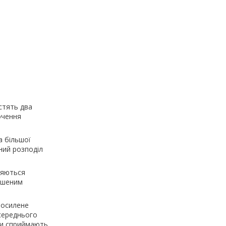
стять два
очення
а більшої
ний розподіл
ляються
льшеним
посилене
середнього
ики сприймають