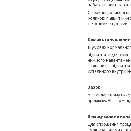
набагато вищі наван
Сферичні роликові п
роликові підшипники
стяжними втулками.
Самовстановлення
В умовах нормальног
підшипники для компе
нижчого навантаженн
з'єднаних із підшипни
хитального внутрішнь
Зазор
У стандартному вико
проміжку. Є також пі
Змащувальна канав
Для спрощення проце
змащувальними отвор