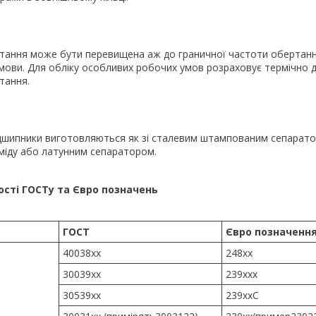
тання може бути перевищена аж до граничної частоти обертанн
мови. Для обліку особливих робочих умов розраховує термічно 
тання.
ідшипники виготовляються як зі сталевим штампованим сепаратор
міду або латунним сепаратором.
ості ГОСТу та Євро позначень
ГОСТ
Євро позначенн
40038хх
248хх
30039хх
239ххх
30539хх
239ххC