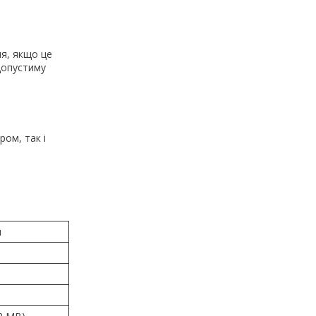
я, якщо це
допустиму
ом, так і
я