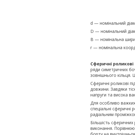
d — номінальний діам
D — номінальний діам
B — номінальна шири
r — номінальна коор
Сферичні роликові
ряди симетричних боч
зовнішнього кільця. Ц
Сферичні роликові пі
довжини. Завдяки тіс
напруги та висока ва
Для особливо важких
спеціальні сферичні 
радіальним проміжко
Більшість сферичних 
виконання. Порівнюю
борту на внутрішньом