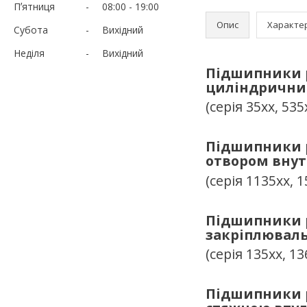
Пʼятниця
08:00
19:00
Опис
Характе
Субота
Вихідний
Неділя
Вихідний
Підшипники р
циліндрични
(серія 35хх, 535
Підшипники р
отвором внутр
(серія 1135хх, 
Підшипники р
закріплювал
(серія 135хх, 13
Підшипники р