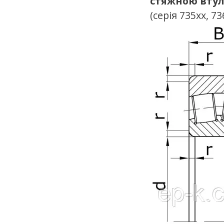
стяжною
вту
(серія 735хх, 73