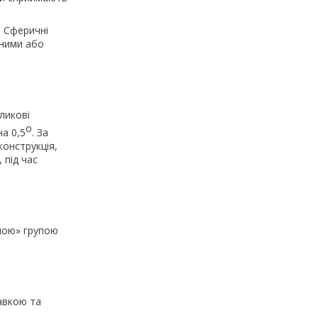
. Сферичні
ьними або
ликові
о
а 0,5
. За
онструкція,
 під час
ною» групою
авкою та