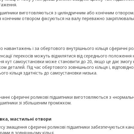
таження.
ідшипники виготовляються з циліндричним або конічним отвором
 з конічним отвором фіксуються на валу переважно закріплювал
о навантажень і за обертового внутрішнього кільця сферичні ро
нсації перекосів можуть відхилятися від середнього положення н
я кут самоустановки може становити до 20, якщо це дає змогу к
ком деталей. Під час обертового зовнішнього кільця і, відповідно,
ого кільця здатність до самоустановки низька.
нанні сферичні роликові підшипники виготовляються з «нормаль
дшипники зі збільшеним проміжком.
ка, мастильні отвори
су змащення сферичні роликові підшипники забезпечуються кан
ами в зовнішньому кільці.