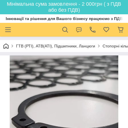
Мінімальна сума замовлення - 2 000грн ( з ПДВ
або без ПДВ)
Інновації та рішення для Вашого бізнесу працюємо з ПДВ
ГТВ (РТI), АТВ(АТI), Пiдшипники, Ланцюги
Стопорні кіл