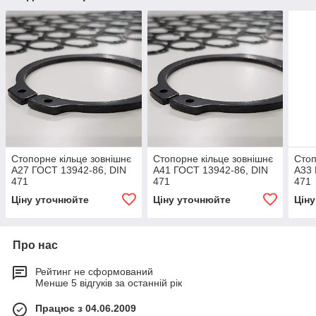
Стопорне кільце зовнішнє
Стопорне кільце зовнішнє
Стоп
А27 ГОСТ 13942-86, DIN
А41 ГОСТ 13942-86, DIN
А33 
471
471
471
Ціну уточнюйте
Ціну уточнюйте
Цін
Про нас
Рейтинг не сформований
Менше 5 відгуків за останній рік
Працює з 04.06.2009