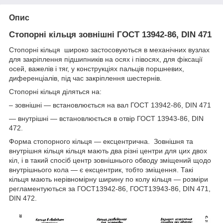
Опис
Стопорні кільця зовнішні ГОСТ 13942-86, DIN 471
Стопорні кільця широко застосовуються в механічних вузлах
для закріплення підшипників на осях і півосях, для фіксації
осей, важелів і тяг, у конструкціях пальців поршневих,
диференціалів, під час закріплення шестернів.
Стопорні кільця діляться на:
– зовнішні — встановлюється на вал ГОСТ 13942-86, DIN 471
— внутрішні — встановлюється в отвір ГОСТ 13943-86, DIN
472.
Форма стопорного кільця — ексцентрична. Зовнішня та
внутрішня кільця кільця мають два різні центри для цих двох
кіл, і в такий спосіб центр зовнішнього обводу зміщений щодо
внутрішнього кола — є ексцентрик, тобто зміщення. Такі
кільця мають нерівномірну ширину по колу кільця — розміри
регламентуються за ГОСТ13942-86, ГОСТ13943-86, DIN 471,
DIN 472.