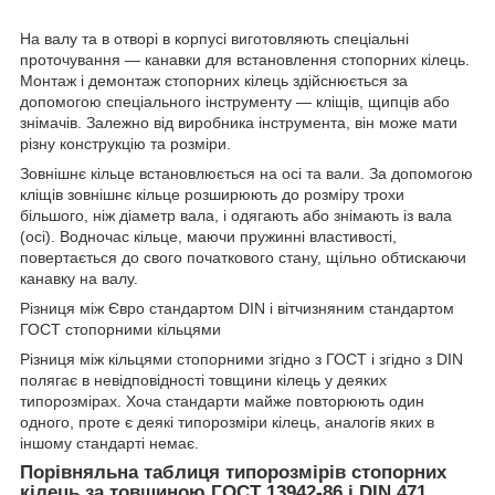
На валу та в отворі в корпусі виготовляють спеціальні
проточування — канавки для встановлення стопорних кілець.
Монтаж і демонтаж стопорних кілець здійснюється за
допомогою спеціального інструменту — кліщів, щипців або
знімачів. Залежно від виробника інструмента, він може мати
різну конструкцію та розміри.
Зовнішнє кільце встановлюється на осі та вали. За допомогою
кліщів зовнішнє кільце розширюють до розміру трохи
більшого, ніж діаметр вала, і одягають або знімають із вала
(осі). Водночас кільце, маючи пружинні властивості,
повертається до свого початкового стану, щільно обтискаючи
канавку на валу.
Різниця між Євро стандартом DIN і вітчизняним стандартом
ГОСТ стопорними кільцями
Різниця між кільцями стопорними згідно з ГОСТ і згідно з DIN
полягає в невідповідності товщини кілець у деяких
типорозмірах. Хоча стандарти майже повторюють один
одного, проте є деякі типорозміри кілець, аналогів яких в
іншому стандарті немає.
Порівняльна таблиця типорозмірів стопорних
кілець за товщиною ГОСТ 13942-86 і DIN 471