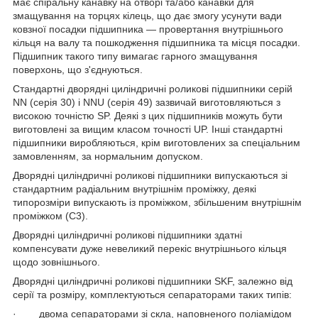
має спіральну канавку на отворі та/або канавки для
змащування на торцях кілець, що дає змогу усунути вади
ковзної посадки підшипника — провертання внутрішнього
кільця на валу та пошкодження підшипника та місця посадки.
Підшипник такого типу вимагає гарного змащування
поверхонь, що з'єднуються.
Стандартні дворядні циліндричні роликові підшипники серій
NN (серія 30) і NNU (серія 49) зазвичай виготовляються з
високою точністю SP. Деякі з цих підшипників можуть бути
виготовлені за вищим класом точності UP. Інші стандартні
підшипники виробляються, крім виготовлених за спеціальним
замовленням, за нормальним допуском.
Дворядні циліндричні роликові підшипники випускаються зі
стандартним радіальним внутрішнім проміжку, деякі
типорозміри випускають із проміжком, збільшеним внутрішнім
проміжком (С3).
Дворядні циліндричні роликові підшипники здатні
компенсувати дуже невеликий перекіс внутрішнього кільця
щодо зовнішнього.
Дворядні циліндричні роликові підшипники SKF, залежно від
серії та розміру, комплектуються сепараторами таких типів:
· двома сепараторами зі скла, наповненого поліамідом