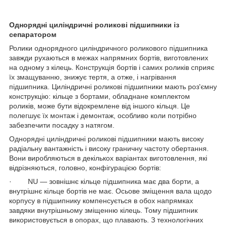
Однорядні циліндричні роликові підшипники із
сепаратором
Ролики однорядного циліндричного роликового підшипника
завжди рухаються в межах напрямних бортів, виготовлених
на одному з кілець. Конструкція бортів і самих роликів сприяє
їх змащуванню, знижує тертя, а отже, і нагрівання
підшипника. Циліндричні роликові підшипники мають роз'ємну
конструкцію: кільце з бортами, обладнане комплектом
роликів, може бути відокремлене від іншого кільця. Це
полегшує їх монтаж і демонтаж, особливо коли потрібно
забезпечити посадку з натягом.
Однорядні циліндричні роликові підшипники мають високу
радіальну вантажність і високу граничну частоту обертання.
Вони виробляються в декількох варіантах виготовлення, які
відрізняються, головно, конфігурацією бортів:
· NU — зовнішнє кільце підшипника має два борти, а
внутрішнє кільце бортів не має. Осьове зміщення вала щодо
корпусу в підшипнику компенсується в обох напрямках
завдяки внутрішньому зміщенню кілець. Тому підшипник
використовується в опорах, що плавають. З технологічних