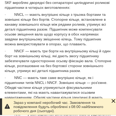
SKF виробляє дворядні без сепараторні циліндричні роликові
підшипники в чотирьох виготовленнях:
· NNCL — мають внутрішнє кільце з трьома бортами та
зовнішнє кільце без бортів. Стопорне кільце, встановлене в
канавку зовнішнього кільця між рядами роликів, утримує всі
деталі підшипника разом. Підшипник може компенсувати
осьове зміщення вала щодо корпусу в обох напрямках
завдяки внутрішньому зміщенню кілець. Тому підшипник
можна використовувати в опорах, що плавають.
· NNCF — мають три борти на внутрішньому кільці й один
борт на зовнішньому кільці, які дають змогу підшипнику
забезпечувати односторонню осьову фіксацію вала. Стопорне
кільце, розташоване на без бортової сторони зовнішнього
кільця, утримує всі деталі підшипника разом.
· NNC — мають таке саме внутрішнє кільце, як і
підшипники типів NNCL і NNCF. Зовнішнє кільце — роз'ємне.
Обидві частини кільця утримуються фіксувальними
елементами, які на мають навантажуватися осьовим
навантаженням. Обидві частини кільця ідентичні й мають
один борт, що дає змогу підшипнику здійснювати двобічну
Зараз у компанії неробочий час. Замовлення та
повідомлення будуть оброблені з 08:00 найближчого
осьову фіксацію вала.
робочого дня (сьогодні).
· NNF — у всіх варіантах виготовлення мають ущільнення