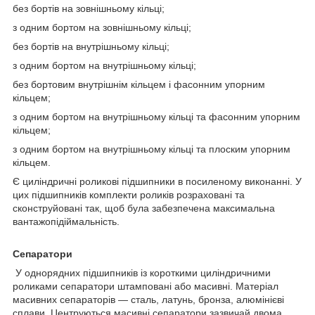
без бортів на зовнішньому кільці;
з одним бортом на зовнішньому кільці;
без бортів на внутрішньому кільці;
з одним бортом на внутрішньому кільці;
без бортовим внутрішнім кільцем і фасонним упорним
кільцем;
з одним бортом на внутрішньому кільці та фасонним упорним
кільцем;
з одним бортом на внутрішньому кільці та плоским упорним
кільцем.
Є циліндричні роликові підшипники в посиленому виконанні. У
цих підшипників комплекти роликів розраховані та
сконструйовані так, щоб була забезпечена максимальна
вантажопідіймальність.
Сепаратори
У однорядних підшипників із короткими циліндричними
роликами сепаратори штамповані або масивні. Матеріал
масивних сепараторів — сталь, латунь, бронза, алюмінієві
сплави. Центруються масивні сепаратори зазвичай двома