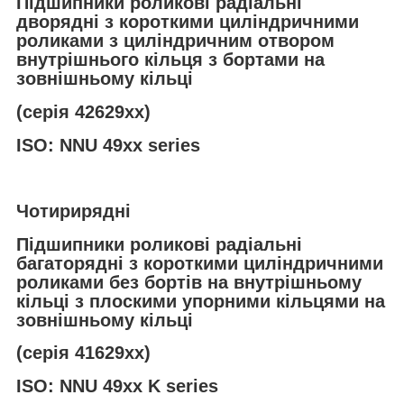
Підшипники роликові радіальні
дворядні з короткими циліндричними
роликами з циліндричним отвором
внутрішнього кільця з бортами на
зовнішньому кільці
(серія 42629хх)
ISO: NNU 49xx series
Чотирирядні
Підшипники роликові радіальні
багаторядні з короткими циліндричними
роликами без бортів на внутрішньому
кільці з плоскими упорними кільцями на
зовнішньому кільці
(серія 41629хх)
ISO: NNU 49xx K series