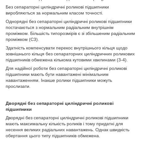
Без сепараторні циліндричні роликові підшипники
виробляються за нормальним класом точності.
Однорядні без сепараторні циліндричні роликові підшипники
постачаються з нормальним радіальним внутрішнім
проміжком. Більшість типорозмірів є зі збільшеним радіальним
проміжком (С3).
Здатність компенсувати перекос внутрішнього кільця щодо
зовнішнього кільця без сепараторних циліндричних роликових
підшипників обмежена кількома кутовими хвилинами (3-4).
Для надійної роботи без сепараторні циліндричні роликові
підшипники мають бути навантажені мінімальним
навантаженням. Інакше ролики підшипники можуть
прослизати.
Дворядні без сепараторні циліндричні роликові
підшипники
Дворядні без сепараторні циліндричні роликові підшипники
мають максимальну кількість роликів і тому придатні для
несення великих радіальних навантажень. Однак швидкість
обертання цього типу підшипників обмежена.