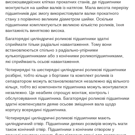
високошвидкісних клітках прокатних станів, де підшипники
монтуються на шийки валків із натягом. Мала висота перерізу
підшипників дає змогу використовувати валки прокатного
стану з порівняно великим діаметром шийки. Оскільки
підшипники комплектуються великою кількістю роликів, їхня
вантажність винятково висока.
Багаторядні циліндричні роликові підшипники здатні
сприймати тільки радіальні навантаження. Тому вони
встановлюються спільно з радіально-упірними
кулькопідшипниками або з конічними роликопідшипниками,
які сприймають осьові навантаження.
Чотирирядні та шестирядні циліндричні роликові підшипники
розбірні, тобто кільце з бортами та комплект роликів із
сепаратором можуть встановлюватися незалежно від вільного
кільця, тобто всі компоненти підшипника можуть монтуватися
незалежно. Це неабияк спрощує монтаж, контроль і
обслуговування підшипника. Багаторядні роликові підшипники
здатні компенсувати деяке осьове зміщення вала щодо
корпусу всередині підшипника.
Чотирирядні циліндричні роликові підшипники мають
циліндричний отвір. Підшипники деяких розмірів можуть мати
також конічний отвір. Підшипники з конічним отвором у