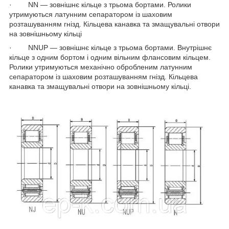
· NN — зовнішнє кільце з трьома бортами. Ролики
утримуються латунним сепаратором із шаховим
розташуванням гнізд. Кільцева канавка та змащувальні отвори
на зовнішньому кільці
· NNUP — зовнішнє кільце з трьома бортами. Внутрішнє
кільце з одним бортом і одним вільним флансовим кільцем.
Ролики утримуються механічно обробленим латунним
сепаратором із шаховим розташуванням гнізд. Кільцева
канавка та змащувальні отвори на зовнішньому кільці.