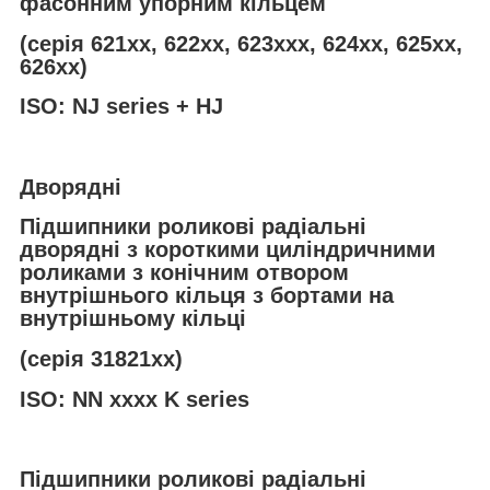
фасонним упорним кільцем
(серія 621хх, 622хх, 623ххх, 624xx, 625хх,
626хх)
ISO: NJ series + HJ
Дворядні
Підшипники роликові радіальні
дворядні з короткими циліндричними
роликами з конічним отвором
внутрішнього кільця з бортами на
внутрішньому кільці
(серія 31821хх)
ISO: NN xxxx K series
Підшипники роликові радіальні