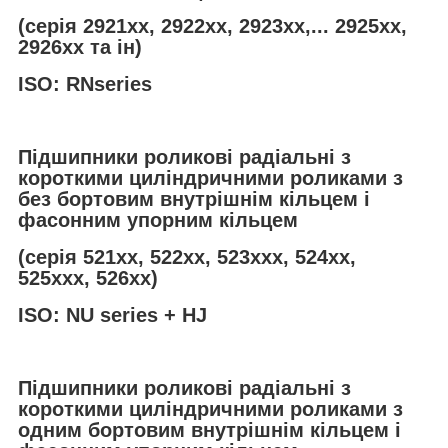
(серія 2921хх, 2922хх, 2923хх,... 2925хх,
2926хх та ін)
ISO: RNseries
Підшипники роликові радіальні з
короткими циліндричними роликами з
без бортовим внутрішнім кільцем і
фасонним упорним кільцем
(серія 521хх, 522хх, 523ххх, 524xx,
525ххх, 526хх)
ISO: NU series + HJ
Підшипники роликові радіальні з
короткими циліндричними роликами з
одним бортовим внутрішнім кільцем і