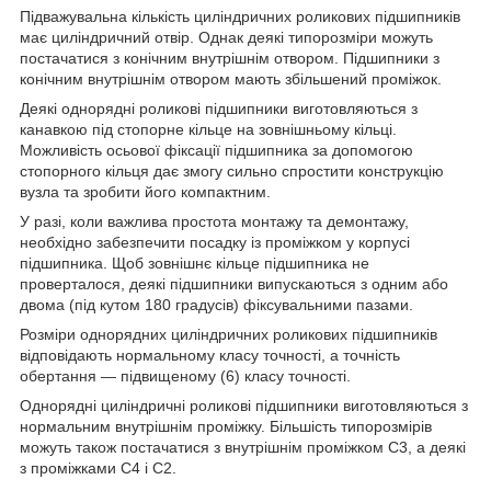
Підважувальна кількість циліндричних роликових підшипників
має циліндричний отвір. Однак деякі типорозміри можуть
постачатися з конічним внутрішнім отвором. Підшипники з
конічним внутрішнім отвором мають збільшений проміжок.
Деякі однорядні роликові підшипники виготовляються з
канавкою під стопорне кільце на зовнішньому кільці.
Можливість осьової фіксації підшипника за допомогою
стопорного кільця дає змогу сильно спростити конструкцію
вузла та зробити його компактним.
У разі, коли важлива простота монтажу та демонтажу,
необхідно забезпечити посадку із проміжком у корпусі
підшипника. Щоб зовнішнє кільце підшипника не
проверталося, деякі підшипники випускаються з одним або
двома (під кутом 180 градусів) фіксувальними пазами.
Розміри однорядних циліндричних роликових підшипників
відповідають нормальному класу точності, а точність
обертання — підвищеному (6) класу точності.
Однорядні циліндричні роликові підшипники виготовляються з
нормальним внутрішнім проміжку. Більшість типорозмірів
можуть також постачатися з внутрішнім проміжком С3, а деякі
з проміжками С4 і С2.