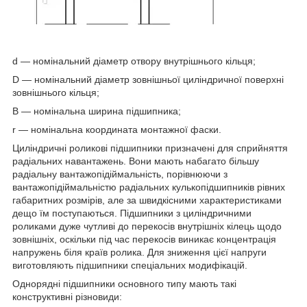
d — номінальний діаметр отвору внутрішнього кільця;
D — номінальний діаметр зовнішньої циліндричної поверхні
зовнішнього кільця;
B — номінальна ширина підшипника;
r — номінальна координата монтажної фаски.
Циліндричні роликові підшипники
призначені для сприйняття
радіальних навантажень. Вони мають набагато більшу
радіальну вантажопідіймальність, порівнюючи з
вантажопідіймальністю радіальних кулькопідшипників рівних
габаритних розмірів, але за швидкісними характеристиками
дещо їм поступаються. Підшипники з циліндричними
роликами дуже чутливі до перекосів внутрішніх кілець щодо
зовнішніх, оскільки під час перекосів виникає концентрація
напружень біля країв ролика. Для зниження цієї напруги
виготовляють підшипники спеціальних модифікацій.
Однорядні підшипники основного типу мають такі
конструктивні різновиди: