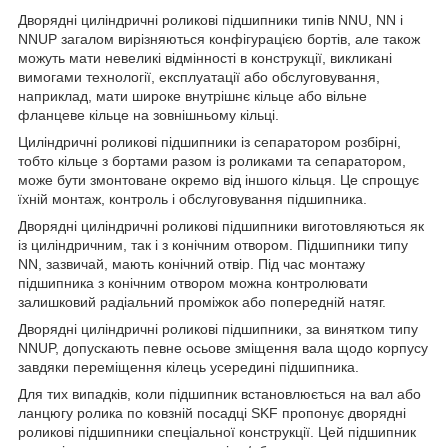
Дворядні циліндричні роликові підшипники типів NNU, NN і
NNUP загалом вирізняються конфігурацією бортів, але також
можуть мати невеликі відмінності в конструкції, викликані
вимогами технології, експлуатації або обслуговування,
наприклад, мати широке внутрішнє кільце або вільне
фланцеве кільце на зовнішньому кільці.
Циліндричні роликові підшипники із сепаратором розбірні,
тобто кільце з бортами разом із роликами та сепаратором,
може бути змонтоване окремо від іншого кільця. Це спрощує
їхній монтаж, контроль і обслуговування підшипника.
Дворядні циліндричні роликові підшипники виготовляються як
із циліндричним, так і з конічним отвором. Підшипники типу
NN, зазвичай, мають конічний отвір. Під час монтажу
підшипника з конічним отвором можна контролювати
залишковий радіальний проміжок або попередній натяг.
Дворядні циліндричні роликові підшипники, за винятком типу
NNUP, допускають певне осьове зміщення вала щодо корпусу
завдяки переміщення кілець усередині підшипника.
Для тих випадків, коли підшипник встановлюється на вал або
ланцюгу ролика по ковзній посадці SKF пропонує дворядні
роликові підшипники спеціальної конструкції. Цей підшипник