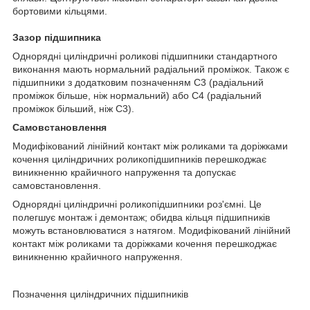
бортовими кільцями.
Зазор підшипника
Однорядні циліндричні роликові підшипники стандартного
виконання мають нормальний радіальний проміжок. Також є
підшипники з додатковим позначенням С3 (радіальний
проміжок більше, ніж нормальний) або С4 (радіальний
проміжок більший, ніж С3).
Самовстановлення
Модифікований лінійний контакт між роликами та доріжками
кочення циліндричних роликопідшипників перешкоджає
виникненню крайичного напруження та допускає
самовстановлення.
Однорядні циліндричні роликопідшипники роз'ємні. Це
полегшує монтаж і демонтаж; обидва кільця підшипників
можуть встановлюватися з натягом. Модифікований лінійний
контакт між роликами та доріжками кочення перешкоджає
виникненню крайичного напруження.
Позначення циліндричних підшипників