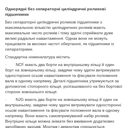
Однорядні без сепараторні циліндричні роликові
підшипники
Без сепараторні циліндричні роликові підшипники з
максимальною кількістю циліндричних роликів мають
максимальне число роликів і тому здатні сприймати дуже
великі радіальні навантаження. Однак вони не можуть
працювати за високих частот обертання, як підшипники із
сепараторами.
Стандартна номенклатура містить:
· NCF мають два борти на внутрішньому кільці й один
борт на зовнішньому кільці, завдяки чому здатні витримувати
односторонні осьові навантаження та фіксувати положення
вала в одному напрямку. Деталі підшипника утримуються за
допомогою стопорного кільця, розташованого на без бортової
сторони зовнішнього кільця.
· NJG мають два борти на зовнішньому кільці й один на
внутрішньому, завдяки чому здатні витримувати односторонні
осьові навантаження та фіксувати положення вала в одному
напрямку. Вони мають самовтримуваний набір роликів.
Внутрішнє кільце можна знімати без вживання додаткових
запобіжних заходів. Монтаж і демонтаж спрощується.