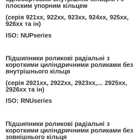
плоским упорним кільцем
(серія 921хх, 922хх, 923хх, 924хх, 925хх,
926хх та ін)
ISO: NUPseries
Підшипники роликові радіальні з
короткими циліндричними роликами без
внутрішнього кільця
(серія 2921хх, 2922хх, 2923хх,... 2925хх,
2926хх та ін)
ISO: RNUseries
Підшипники роликові радіальні з
короткими циліндричними роликами без
зовнішнього кільця