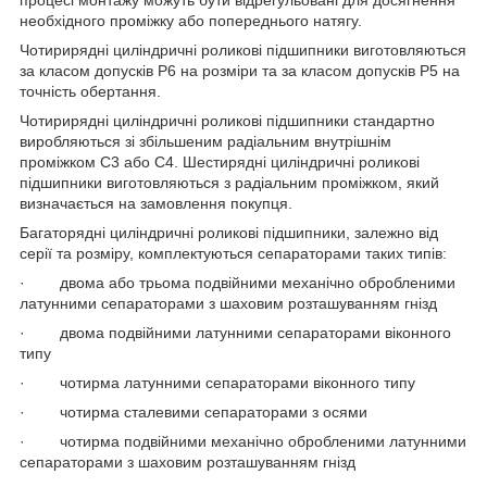
процесі монтажу можуть бути відрегульовані для досягнення
необхідного проміжку або попереднього натягу.
Чотирирядні циліндричні роликові підшипники виготовляються
за класом допусків P6 на розміри та за класом допусків P5 на
точність обертання.
Чотирирядні циліндричні роликові підшипники стандартно
виробляються зі збільшеним радіальним внутрішнім
проміжком C3 або C4. Шестирядні циліндричні роликові
підшипники виготовляються з радіальним проміжком, який
визначається на замовлення покупця.
Багаторядні циліндричні роликові підшипники, залежно від
серії та розміру, комплектуються сепараторами таких типів:
· двома або трьома подвійними механічно обробленими
латунними сепараторами з шаховим розташуванням гнізд
· двома подвійними латунними сепараторами віконного
типу
· чотирма латунними сепараторами віконного типу
· чотирма сталевими сепараторами з осями
· чотирма подвійними механічно обробленими латунними
сепараторами з шаховим розташуванням гнізд