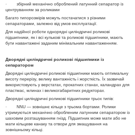
· збірний механічно оброблений латунний сепаратор із
центруванням за роликами
Багато типорозмірів можуть постачатися з різними
сепараторами, залежно від умов експлуатації.
Для надійної роботи однорядні циліндричні роликові
підшипники, як і всі кулькові та роликові підшипники, мають
бути навантажені заданим мінімальним навантаженням.
Дворядні циліндричні роликові підшипники із
сепаратором
Дворядні циліндричні роликові підшипники мають оптимальну
висоту перерізу, велику вантажність і жорсткість. Їх зазвичай
використовують у верстатах, прокатних станах, каландрах для
пластмас, млинах і великогабаритних редукторах.
Дворядні циліндричні роликові підшипники трьох типів:
· NNU — зовнішнє кільце з трьома бортами. Ролики
утримуються механічно обробленим латунним сепаратором із
шаховим розташуванням гнізд. Підшипник може мати або не
мати кільцеве канаку та отвори для змащування на
зовнішньому кільці.