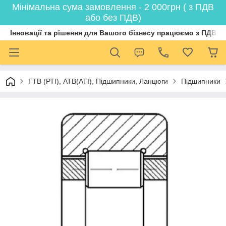
Мінімальна сума замовлення - 2 000грн ( з ПДВ
або без ПДВ)
Інновації та рішення для Вашого бізнесу працюємо з ПДВ
ГТВ (РТI), АТВ(АТI), Пiдшипники, Ланцюги
Підшипники