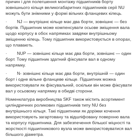
причин і для полегшення монтажу підшипників борту
зовнішнього кільця великогабаритних підшипників серії NU
можуть бути знімними у формі вільних фланцевих кілець.
· NJ — внутрішнє кільце має два борти, зовнішнє — без
бортів. Підшипник може компенсувати осьове зміщення вала
щодо корпусу в обох напрямках завдяки внутрішньому
зміщенню кілець. Тому підшипник використовується в опорах,
що плавають.
· NUP — зовнішнє кільце має два борти, зовнішнє — один
борт. Тому підшипник здатний фіксувати вал в одному
напрямку.
· N- зовнішнє кільце має два борти, внутрішній — один
борт і одне вільне фланцеве кільце. Підшипник можна
використовувати як фіксувальний, оскільки він може фіксувати
вал у осьовому напрямку в обидві сторони.
Номенклатура виробництва SKF також містить асортимент
циліндричних роликових підшипників типу NU без
внутрішнього кільця. Такі підшипники як доріжки кочення
використовують загартовану та відшліфовану поверхню вала
та корпусу підшипника. Для забезпечення більшої міцності та
жорсткості підшипникового вузла може використовуватися вал
більшого діаметра.