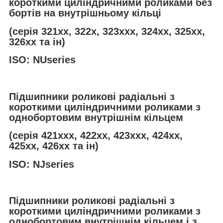
короткими циліндричними роликами без
бортів на внутрішньому кільці
(серія 321хх, 322х, 323ххх, 324хх, 325хх,
326хх та ін)
ISO: NUseries
Підшипники роликові радіальні з
короткими циліндричними роликами з
однобортовим внутрішнім кільцем
(серія 421ххх, 422хх, 423ххх, 424хх,
425хх, 426хх та ін)
ISO: NJseries
Підшипники роликові радіальні з
короткими циліндричними роликами з
однобортовим внутрішнім кільцем і з