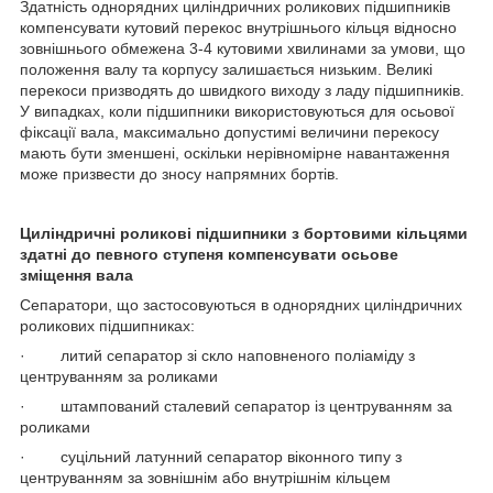
Здатність однорядних циліндричних роликових підшипників
компенсувати кутовий перекос внутрішнього кільця відносно
зовнішнього обмежена 3-4 кутовими хвилинами за умови, що
положення валу та корпусу залишається низьким. Великі
перекоси призводять до швидкого виходу з ладу підшипників.
У випадках, коли підшипники використовуються для осьової
фіксації вала, максимально допустимі величини перекосу
мають бути зменшені, оскільки нерівномірне навантаження
може призвести до зносу напрямних бортів.
Циліндричні роликові підшипники
з бортовими кільцями
здатні до певного ступеня компенсувати осьове
зміщення вала
Сепаратори, що застосовуються в однорядних циліндричних
роликових підшипниках:
· литий сепаратор зі скло наповненого поліаміду з
центруванням за роликами
· штампований сталевий сепаратор із центруванням за
роликами
· суцільний латунний сепаратор віконного типу з
центруванням за зовнішнім або внутрішнім кільцем