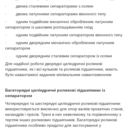
· двома сталевими сепараторами з осями
· двома латунними сепараторами віконного типу
· одним подвійним механічно обробленим латунним
сепаратором із шаховим розташуванням гнізд
· одним подвійним латунним сепаратором віконного типу
· одним дворядним механічно обробленим латунним
сепаратором
· одним дворядним сталевим сепаратором із осями
Для надійної роботи дворядні циліндричні роликові
підшипники, як і всі кулькові та роликові підшипники, мають
бути навантажені заданим мінімальним навантаженням.
Багаторядні циліндричні роликові підшипники із
сепаратором
Чотирирядні та шестирядні циліндричні роликові підшипники
використовуються виключно для опор валків прокатних станів,
каландрів і пресів. Трені в них невеликому та порівнянному з
тертям інших роликових підшипників. Багаторядні роликові
підшипники особливо придатні для застосування у