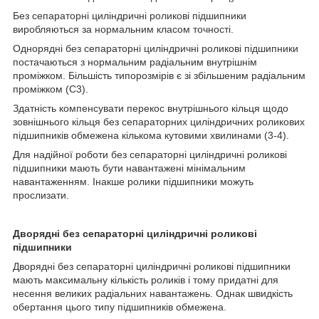
Без сепараторні циліндричні роликові підшипники
виробляються за нормальним класом точності.
Однорядні без сепараторні циліндричні роликові підшипники
постачаються з нормальним радіальним внутрішнім
проміжком. Більшість типорозмірів є зі збільшеним радіальним
проміжком (С3).
Здатність компенсувати перекос внутрішнього кільця щодо
зовнішнього кільця без сепараторних циліндричних роликових
підшипників обмежена кількома кутовими хвилинами (3-4).
Для надійної роботи без сепараторні циліндричні роликові
підшипники мають бути навантажені мінімальним
навантаженням. Інакше ролики підшипники можуть
прослизати.
Дворядні без сепараторні циліндричні роликові
підшипники
Дворядні без сепараторні циліндричні роликові підшипники
мають максимальну кількість роликів і тому придатні для
несення великих радіальних навантажень. Однак швидкість
обертання цього типу підшипників обмежена.