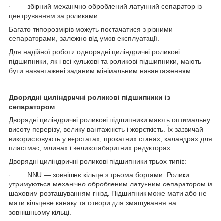
· збірний механічно оброблений латунний сепаратор із
центруванням за роликами
Багато типорозмірів можуть постачатися з різними
сепараторами, залежно від умов експлуатації.
Для надійної роботи однорядні циліндричні роликові
підшипники, як і всі кулькові та роликові підшипники, мають
бути навантажені заданим мінімальним навантаженням.
Дворядні циліндричні роликові підшипники із
сепаратором
Дворядні циліндричні роликові підшипники мають оптимальну
висоту перерізу, велику вантажність і жорсткість. Їх зазвичай
використовують у верстатах, прокатних станах, каландрах для
пластмас, млинах і великогабаритних редукторах.
Дворядні циліндричні роликові підшипники трьох типів:
· NNU — зовнішнє кільце з трьома бортами. Ролики
утримуються механічно обробленим латунним сепаратором із
шаховим розташуванням гнізд. Підшипник може мати або не
мати кільцеве канаку та отвори для змащування на
зовнішньому кільці.