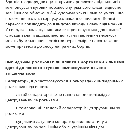
Здатність однорядних циліндричних роликових підшипників
компенсувати кутовий перекос внутрішнього кільця відносно
зовнішнього обмежена 3-4 кутовими хвилинами за умови, що
положення валу та корпусу залишається низьким. Великі
перекоси призводять до швидкого виходу з ладу підшипників.
У випадках, коли підшипники використовуються для осьової
фіксації вала, максимально допустимі величини перекосу
мають бути зменшені, оскільки нерівномірне навантаження
може призвести до зносу напрямних бортів.
Циліндричні роликові підшипники
з бортовими кільцями
здатні до певного ступеня компенсувати осьове
зміщення вала
Сепаратори, що застосовуються в однорядних циліндричних
роликових підшипниках:
· литий сепаратор зі скло наповненого поліаміду з
центруванням за роликами
· штампований сталевий сепаратор із центруванням за
роликами
· суцільний латунний сепаратор віконного типу з
центруванням за зовнішнім або внутрішнім кільцем