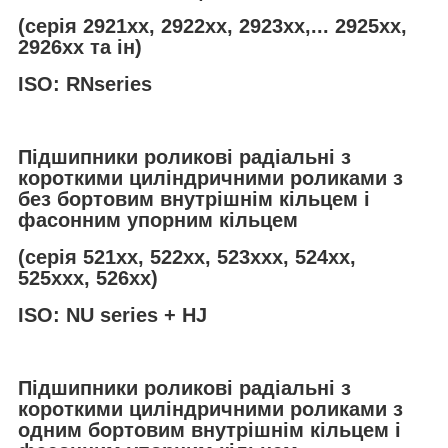
(серія 2921хх, 2922хх, 2923хх,... 2925хх,
2926хх та ін)
ISO: RNseries
Підшипники роликові радіальні з
короткими циліндричними роликами з
без бортовим внутрішнім кільцем і
фасонним упорним кільцем
(серія 521хх, 522хх, 523ххх, 524xx,
525ххх, 526хх)
ISO: NU series + HJ
Підшипники роликові радіальні з
короткими циліндричними роликами з
одним бортовим внутрішнім кільцем і