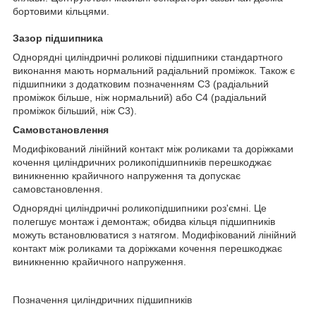
бортовими кільцями.
Зазор підшипника
Однорядні циліндричні роликові підшипники стандартного
виконання мають нормальний радіальний проміжок. Також є
підшипники з додатковим позначенням С3 (радіальний
проміжок більше, ніж нормальний) або С4 (радіальний
проміжок більший, ніж С3).
Самовстановлення
Модифікований лінійний контакт між роликами та доріжками
кочення циліндричних роликопідшипників перешкоджає
виникненню крайичного напруження та допускає
самовстановлення.
Однорядні циліндричні роликопідшипники роз'ємні. Це
полегшує монтаж і демонтаж; обидва кільця підшипників
можуть встановлюватися з натягом. Модифікований лінійний
контакт між роликами та доріжками кочення перешкоджає
виникненню крайичного напруження.
Позначення циліндричних підшипників