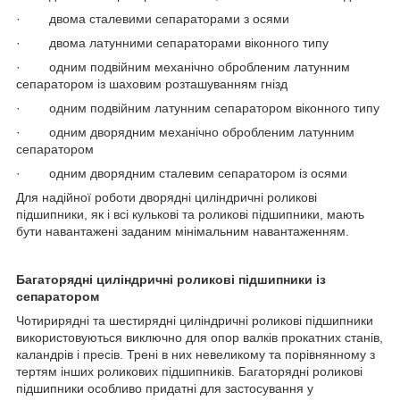
· двома сталевими сепараторами з осями
· двома латунними сепараторами віконного типу
· одним подвійним механічно обробленим латунним
сепаратором із шаховим розташуванням гнізд
· одним подвійним латунним сепаратором віконного типу
· одним дворядним механічно обробленим латунним
сепаратором
· одним дворядним сталевим сепаратором із осями
Для надійної роботи дворядні циліндричні роликові
підшипники, як і всі кулькові та роликові підшипники, мають
бути навантажені заданим мінімальним навантаженням.
Багаторядні циліндричні роликові підшипники із
сепаратором
Чотирирядні та шестирядні циліндричні роликові підшипники
використовуються виключно для опор валків прокатних станів,
каландрів і пресів. Трені в них невеликому та порівнянному з
тертям інших роликових підшипників. Багаторядні роликові
підшипники особливо придатні для застосування у