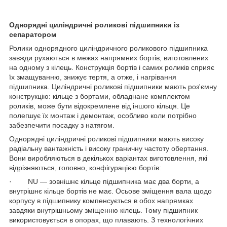
Однорядні циліндричні роликові підшипники із
сепаратором
Ролики однорядного циліндричного роликового підшипника
завжди рухаються в межах напрямних бортів, виготовлених
на одному з кілець. Конструкція бортів і самих роликів сприяє
їх змащуванню, знижує тертя, а отже, і нагрівання
підшипника. Циліндричні роликові підшипники мають роз'ємну
конструкцію: кільце з бортами, обладнане комплектом
роликів, може бути відокремлене від іншого кільця. Це
полегшує їх монтаж і демонтаж, особливо коли потрібно
забезпечити посадку з натягом.
Однорядні циліндричні роликові підшипники мають високу
радіальну вантажність і високу граничну частоту обертання.
Вони виробляються в декількох варіантах виготовлення, які
відрізняються, головно, конфігурацією бортів:
· NU — зовнішнє кільце підшипника має два борти, а
внутрішнє кільце бортів не має. Осьове зміщення вала щодо
корпусу в підшипнику компенсується в обох напрямках
завдяки внутрішньому зміщенню кілець. Тому підшипник
використовується в опорах, що плавають. З технологічних