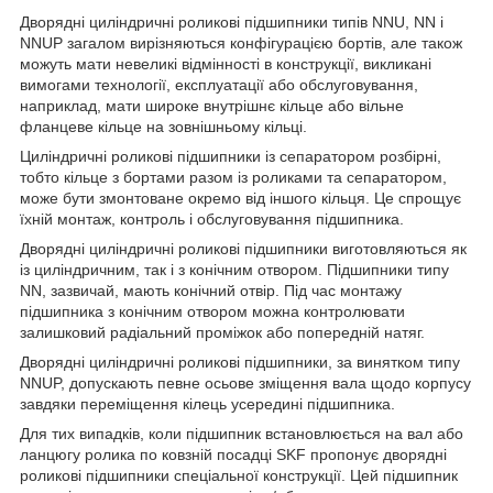
Дворядні циліндричні роликові підшипники типів NNU, NN і
NNUP загалом вирізняються конфігурацією бортів, але також
можуть мати невеликі відмінності в конструкції, викликані
вимогами технології, експлуатації або обслуговування,
наприклад, мати широке внутрішнє кільце або вільне
фланцеве кільце на зовнішньому кільці.
Циліндричні роликові підшипники із сепаратором розбірні,
тобто кільце з бортами разом із роликами та сепаратором,
може бути змонтоване окремо від іншого кільця. Це спрощує
їхній монтаж, контроль і обслуговування підшипника.
Дворядні циліндричні роликові підшипники виготовляються як
із циліндричним, так і з конічним отвором. Підшипники типу
NN, зазвичай, мають конічний отвір. Під час монтажу
підшипника з конічним отвором можна контролювати
залишковий радіальний проміжок або попередній натяг.
Дворядні циліндричні роликові підшипники, за винятком типу
NNUP, допускають певне осьове зміщення вала щодо корпусу
завдяки переміщення кілець усередині підшипника.
Для тих випадків, коли підшипник встановлюється на вал або
ланцюгу ролика по ковзній посадці SKF пропонує дворядні
роликові підшипники спеціальної конструкції. Цей підшипник