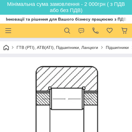
Мінімальна сума замовлення - 2 000грн ( з ПДВ
або без ПДВ)
Інновації та рішення для Вашого бізнесу працюємо з ПДВ
ГТВ (РТI), АТВ(АТI), Пiдшипники, Ланцюги
Підшипники