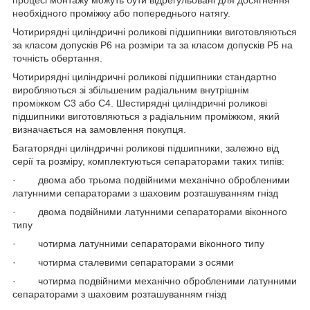
процесі монтажу можуть бути відрегульовані для досягнення
необхідного проміжку або попереднього натягу.
Чотирирядні циліндричні роликові підшипники виготовляються
за класом допусків P6 на розміри та за класом допусків P5 на
точність обертання.
Чотирирядні циліндричні роликові підшипники стандартно
виробляються зі збільшеним радіальним внутрішнім
проміжком C3 або C4. Шестирядні циліндричні роликові
підшипники виготовляються з радіальним проміжком, який
визначається на замовлення покупця.
Багаторядні циліндричні роликові підшипники, залежно від
серії та розміру, комплектуються сепараторами таких типів:
· двома або трьома подвійними механічно обробленими
латунними сепараторами з шаховим розташуванням гнізд
· двома подвійними латунними сепараторами віконного
типу
· чотирма латунними сепараторами віконного типу
· чотирма сталевими сепараторами з осями
· чотирма подвійними механічно обробленими латунними
сепараторами з шаховим розташуванням гнізд