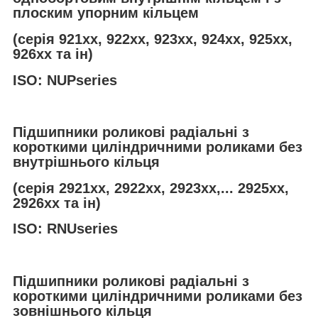
плоским упорним кільцем
(серія 921хх, 922хх, 923хх, 924хх, 925хх,
926хх та ін)
ISO: NUPseries
Підшипники роликові радіальні з
короткими циліндричними роликами без
внутрішнього кільця
(серія 2921хх, 2922хх, 2923хх,... 2925хх,
2926хх та ін)
ISO: RNUseries
Підшипники роликові радіальні з
короткими циліндричними роликами без
зовнішнього кільця