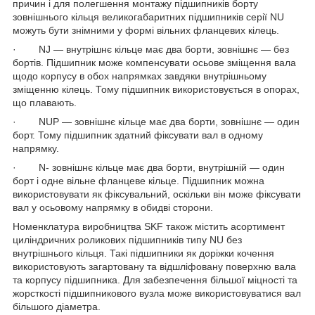
причин і для полегшення монтажу підшипників борту
зовнішнього кільця великогабаритних підшипників серії NU
можуть бути знімними у формі вільних фланцевих кілець.
· NJ — внутрішнє кільце має два борти, зовнішнє — без
бортів. Підшипник може компенсувати осьове зміщення вала
щодо корпусу в обох напрямках завдяки внутрішньому
зміщенню кілець. Тому підшипник використовується в опорах,
що плавають.
· NUP — зовнішнє кільце має два борти, зовнішнє — один
борт. Тому підшипник здатний фіксувати вал в одному
напрямку.
· N- зовнішнє кільце має два борти, внутрішній — один
борт і одне вільне фланцеве кільце. Підшипник можна
використовувати як фіксувальний, оскільки він може фіксувати
вал у осьовому напрямку в обидві сторони.
Номенклатура виробництва SKF також містить асортимент
циліндричних роликових підшипників типу NU без
внутрішнього кільця. Такі підшипники як доріжки кочення
використовують загартовану та відшліфовану поверхню вала
та корпусу підшипника. Для забезпечення більшої міцності та
жорсткості підшипникового вузла може використовуватися вал
більшого діаметра.