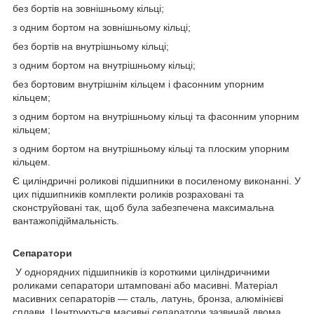
без бортів на зовнішньому кільці;
з одним бортом на зовнішньому кільці;
без бортів на внутрішньому кільці;
з одним бортом на внутрішньому кільці;
без бортовим внутрішнім кільцем і фасонним упорним
кільцем;
з одним бортом на внутрішньому кільці та фасонним упорним
кільцем;
з одним бортом на внутрішньому кільці та плоским упорним
кільцем.
Є циліндричні роликові підшипники в посиленому виконанні. У
цих підшипників комплекти роликів розраховані та
сконструйовані так, щоб була забезпечена максимальна
вантажопідіймальність.
Сепаратори
У однорядних підшипників із короткими циліндричними
роликами сепаратори штамповані або масивні. Матеріал
масивних сепараторів — сталь, латунь, бронза, алюмінієві
сплави. Центруються масивні сепаратори зазвичай двома