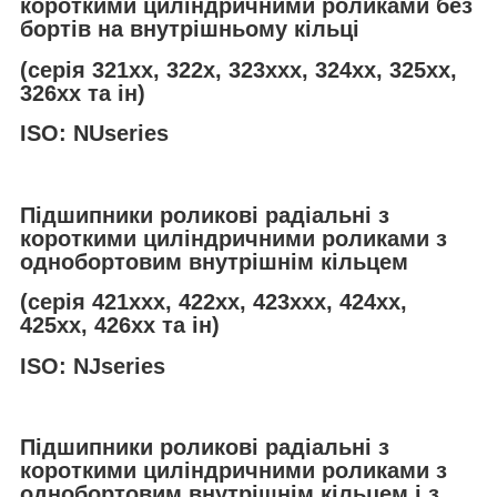
короткими циліндричними роликами без
бортів на внутрішньому кільці
(серія 321хх, 322х, 323ххх, 324хх, 325хх,
326хх та ін)
ISO: NUseries
Підшипники роликові радіальні з
короткими циліндричними роликами з
однобортовим внутрішнім кільцем
(серія 421ххх, 422хх, 423ххх, 424хх,
425хх, 426хх та ін)
ISO: NJseries
Підшипники роликові радіальні з
короткими циліндричними роликами з
однобортовим внутрішнім кільцем і з