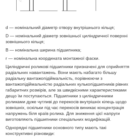
d — номінальний діаметр отвору внутрішнього кільця;
D — номінальний діаметр зовнішньої циліндричної поверхні
зовнішнього кільця;
B — номінальна ширина підшипника;
r — номінальна координата монтажної фаски.
Циліндричні роликові підшипники
призначені для сприйняття
радіальних навантажень. Вони мають набагато більшу
радіальну вантажопідіймальність, порівнюючи з
вантажопідіймальністю радіальних кулькопідшипників рівних
габаритних розмірів, але за швидкісними характеристиками
дещо їм поступаються. Підшипники з циліндричними
роликами дуже чутливі до перекосів внутрішніх кілець щодо
зовнішніх, оскільки під час перекосів виникає концентрація
напружень біля країв ролика. Для зниження цієї напруги
виготовляють підшипники спеціальних модифікацій.
Однорядні підшипники основного типу мають такі
конструктивні різновиди: