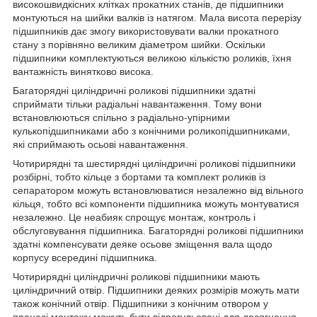
високошвидкісних клітках прокатних станів, де підшипники
монтуються на шийки валків із натягом. Мала висота перерізу
підшипників дає змогу використовувати валки прокатного
стану з порівняно великим діаметром шийки. Оскільки
підшипники комплектуються великою кількістю роликів, їхня
вантажність винятково висока.
Багаторядні циліндричні роликові підшипники здатні
сприймати тільки радіальні навантаження. Тому вони
встановлюються спільно з радіально-упірними
кулькопідшипниками або з конічними роликопідшипниками,
які сприймають осьові навантаження.
Чотирирядні та шестирядні циліндричні роликові підшипники
розбірні, тобто кільце з бортами та комплект роликів із
сепаратором можуть встановлюватися незалежно від вільного
кільця, тобто всі компоненти підшипника можуть монтуватися
незалежно. Це неабияк спрощує монтаж, контроль і
обслуговування підшипника. Багаторядні роликові підшипники
здатні компенсувати деяке осьове зміщення вала щодо
корпусу всередині підшипника.
Чотирирядні циліндричні роликові підшипники мають
циліндричний отвір. Підшипники деяких розмірів можуть мати
також конічний отвір. Підшипники з конічним отвором у