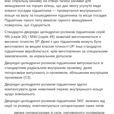
має спіральну канавку на отворі та/або канавки для
змащування на торцях кілець, що дає змогу усунути вади
ковзної посадки підшипника — провертання внутрішнього
кільця на валу та пошкодження підшипника та місця посадки.
Підшипник такого типу вимагає гарного змащування
поверхонь, що з'єднуються.
Стандартні дворядні циліндричні роликові підшипники серій
NN (серія 30) і NNU (серія 49) зазвичай виготовляються з
високою точністю SP. Деякі з цих підшипників можуть бути
виготовлені за вищим класом точності UP. Інші стандартні
підшипники виробляються, крім виготовлених за спеціальним
замовленням, за нормальним допуском.
Дворядні циліндричні роликові підшипники випускаються зі
стандартним радіальним внутрішнім проміжку, деякі
типорозміри випускають із проміжком, збільшеним внутрішнім
проміжком (С3).
Дворядні циліндричні роликові підшипники здатні
компенсувати дуже невеликий перекіс внутрішнього кільця
щодо зовнішнього.
Дворядні циліндричні роликові підшипники SKF, залежно від
серії та розміру, комплектуються сепараторами таких типів:
· двома сепараторами зі скла, наповненого поліамідом