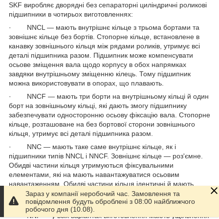
SKF виробляє дворядні без сепараторні циліндричні роликові
підшипники в чотирьох виготовленнях:
· NNCL — мають внутрішнє кільце з трьома бортами та
зовнішнє кільце без бортів. Стопорне кільце, встановлене в
канавку зовнішнього кільця між рядами роликів, утримує всі
деталі підшипника разом. Підшипник може компенсувати
осьове зміщення вала щодо корпусу в обох напрямках
завдяки внутрішньому зміщенню кілець. Тому підшипник
можна використовувати в опорах, що плавають.
· NNCF — мають три борти на внутрішньому кільці й один
борт на зовнішньому кільці, які дають змогу підшипнику
забезпечувати односторонню осьову фіксацію вала. Стопорне
кільце, розташоване на без бортової сторони зовнішнього
кільця, утримує всі деталі підшипника разом.
· NNC — мають таке саме внутрішнє кільце, як і
підшипники типів NNCL і NNCF. Зовнішнє кільце — роз'ємне.
Обидві частини кільця утримуються фіксувальними
елементами, які на мають навантажуватися осьовим
навантаженням. Обидві частини кільця ідентичні й мають
один борт, що дає змогу підшипнику здійснювати двобічну
Зараз у компанії неробочий час. Замовлення та
повідомлення будуть оброблені з 08:00 найближчого
осьову фіксацію вала.
робочого дня (10.08).
· NNF — у всіх варіантах виготовлення мають ущільнення