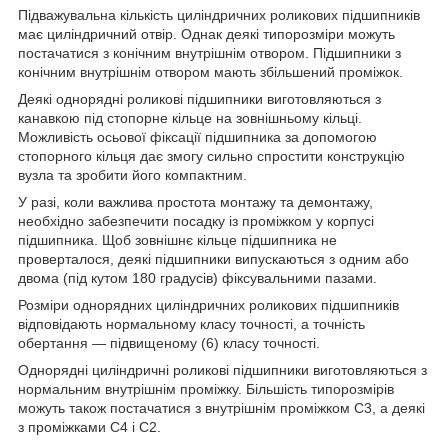
Підважувальна кількість циліндричних роликових підшипників
має циліндричний отвір. Однак деякі типорозміри можуть
постачатися з конічним внутрішнім отвором. Підшипники з
конічним внутрішнім отвором мають збільшений проміжок.
Деякі однорядні роликові підшипники виготовляються з
канавкою під стопорне кільце на зовнішньому кільці.
Можливість осьової фіксації підшипника за допомогою
стопорного кільця дає змогу сильно спростити конструкцію
вузла та зробити його компактним.
У разі, коли важлива простота монтажу та демонтажу,
необхідно забезпечити посадку із проміжком у корпусі
підшипника. Щоб зовнішнє кільце підшипника не
проверталося, деякі підшипники випускаються з одним або
двома (під кутом 180 градусів) фіксувальними пазами.
Розміри однорядних циліндричних роликових підшипників
відповідають нормальному класу точності, а точність
обертання — підвищеному (6) класу точності.
Однорядні циліндричні роликові підшипники виготовляються з
нормальним внутрішнім проміжку. Більшість типорозмірів
можуть також постачатися з внутрішнім проміжком С3, а деякі
з проміжками С4 і С2.