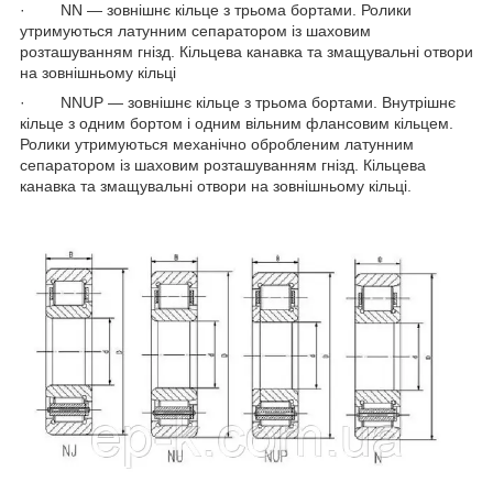
· NN — зовнішнє кільце з трьома бортами. Ролики
утримуються латунним сепаратором із шаховим
розташуванням гнізд. Кільцева канавка та змащувальні отвори
на зовнішньому кільці
· NNUP — зовнішнє кільце з трьома бортами. Внутрішнє
кільце з одним бортом і одним вільним флансовим кільцем.
Ролики утримуються механічно обробленим латунним
сепаратором із шаховим розташуванням гнізд. Кільцева
канавка та змащувальні отвори на зовнішньому кільці.