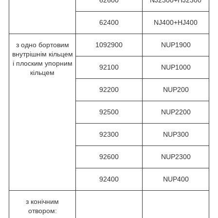
62400
NJ400+HJ400
з одно бортовим
1092900
NUP1900
внутрішнім кільцем
і плоским упорним
92100
NUP1000
кільцем
92200
NUP200
92500
NUP2200
92300
NUP300
92600
NUP2300
92400
NUP400
з конічним
отвором: