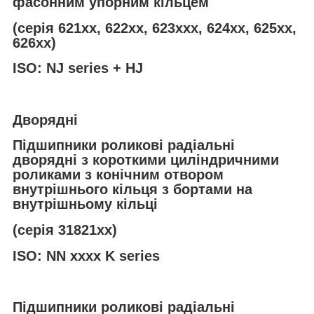
фасонним упорним кільцем
(серія 621хх, 622хх, 623ххх, 624xx, 625хх,
626хх)
ISO: NJ series + HJ
Дворядні
Підшипники роликові радіальні
дворядні з короткими циліндричними
роликами з конічним отвором
внутрішнього кільця з бортами на
внутрішньому кільці
(серія 31821хх)
ISO: NN xxxx K series
Підшипники роликові радіальні