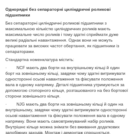
Однорядні без сепараторні циліндричні роликові
підшипники
Без сепараторні циліндричні роликові підшипники з
максимальною кількістю циліндричних роликів мають
максимальне число роликів і тому здатні сприймати дуже
великі радіальні навантаження. Однак вони не можуть
працювати за високих частот обертання, як підшипники із
сепараторами.
Стандартна номенклатура містить:
· NCF мають два борти на внутрішньому кільці й один
борт на зовнішньому кільці, завдяки чому здатні витримувати
односторонні осьові навантаження та фіксувати положення
вала в одному напрямку. Деталі підшипника утримуються за
допомогою стопорного кільця, розташованого на без бортової
сторони зовнішнього кільця.
· NJG мають два борти на зовнішньому кільці й один на
внутрішньому, завдяки чому здатні витримувати односторонні
осьові навантаження та фіксувати положення вала в одному
напрямку. Вони мають самовтримуваний набір роликів.
Внутрішнє кільце можна знімати без вживання додаткових
запобіжних заходів. Монтаж і демонтаж спрощується.