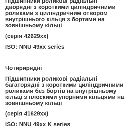
Підшипники роликові радіальні
дворядні з короткими циліндричними
роликами з циліндричним отвором
внутрішнього кільця з бортами на
зовнішньому кільці
(серія 42629хх)
ISO: NNU 49xx series
Чотирирядні
Підшипники роликові радіальні
багаторядні з короткими циліндричними
роликами без бортів на внутрішньому
кільці з плоскими упорними кільцями на
зовнішньому кільці
(серія 41629хх)
ISO: NNU 49xx K series