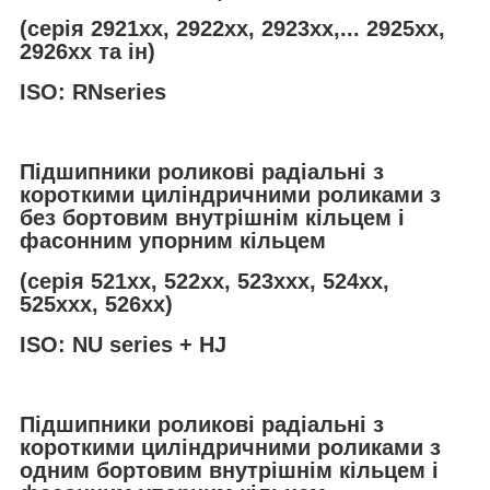
(серія 2921хх, 2922хх, 2923хх,... 2925хх,
2926хх та ін)
ISO: RNseries
Підшипники роликові радіальні з
короткими циліндричними роликами з
без бортовим внутрішнім кільцем і
фасонним упорним кільцем
(серія 521хх, 522хх, 523ххх, 524xx,
525ххх, 526хх)
ISO: NU series + HJ
Підшипники роликові радіальні з
короткими циліндричними роликами з
одним бортовим внутрішнім кільцем і