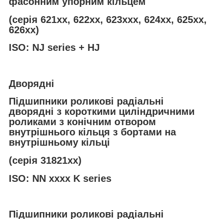
фасонним упорним кільцем
(серія 621хх, 622хх, 623ххх, 624xx, 625хх,
626хх)
ISO: NJ series + HJ
Дворядні
Підшипники роликові радіальні
дворядні з короткими циліндричними
роликами з конічним отвором
внутрішнього кільця з бортами на
внутрішньому кільці
(серія 31821хх)
ISO: NN xxxx K series
Підшипники роликові радіальні