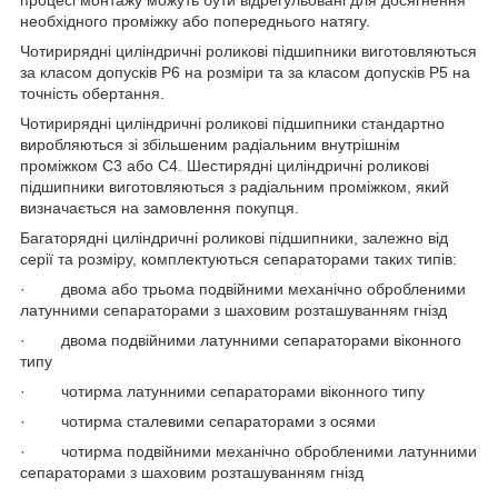
процесі монтажу можуть бути відрегульовані для досягнення
необхідного проміжку або попереднього натягу.
Чотирирядні циліндричні роликові підшипники виготовляються
за класом допусків P6 на розміри та за класом допусків P5 на
точність обертання.
Чотирирядні циліндричні роликові підшипники стандартно
виробляються зі збільшеним радіальним внутрішнім
проміжком C3 або C4. Шестирядні циліндричні роликові
підшипники виготовляються з радіальним проміжком, який
визначається на замовлення покупця.
Багаторядні циліндричні роликові підшипники, залежно від
серії та розміру, комплектуються сепараторами таких типів:
· двома або трьома подвійними механічно обробленими
латунними сепараторами з шаховим розташуванням гнізд
· двома подвійними латунними сепараторами віконного
типу
· чотирма латунними сепараторами віконного типу
· чотирма сталевими сепараторами з осями
· чотирма подвійними механічно обробленими латунними
сепараторами з шаховим розташуванням гнізд