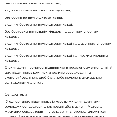
без бортів на зовнішньому кільці;
з одним бортом на зовнішньому кільці;
без бортів на внутрішньому кільці;
з одним бортом на внутрішньому кільці;
без бортовим внутрішнім кільцем і фасонним упорним
кільцем;
з одним бортом на внутрішньому кільці та фасонним упорним
кільцем;
з одним бортом на внутрішньому кільці та плоским упорним
кільцем.
Є циліндричні роликові підшипники в посиленому виконанні. У
цих підшипників комплекти роликів розраховані та
сконструйовані так, щоб була забезпечена максимальна
вантажопідіймальність.
Сепаратори
У однорядних підшипників із короткими циліндричними
роликами сепаратори штамповані або масивні. Матеріал
масивних сепараторів — сталь, латунь, бронза, алюмінієві
сплави. Центруються масивні сепаратори зазвичай двома