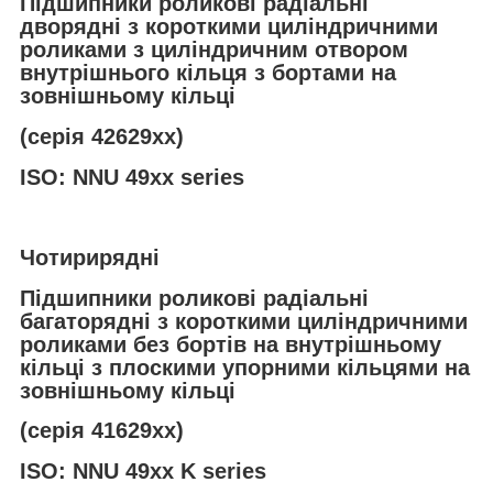
Підшипники роликові радіальні
дворядні з короткими циліндричними
роликами з циліндричним отвором
внутрішнього кільця з бортами на
зовнішньому кільці
(серія 42629хх)
ISO: NNU 49xx series
Чотирирядні
Підшипники роликові радіальні
багаторядні з короткими циліндричними
роликами без бортів на внутрішньому
кільці з плоскими упорними кільцями на
зовнішньому кільці
(серія 41629хх)
ISO: NNU 49xx K series