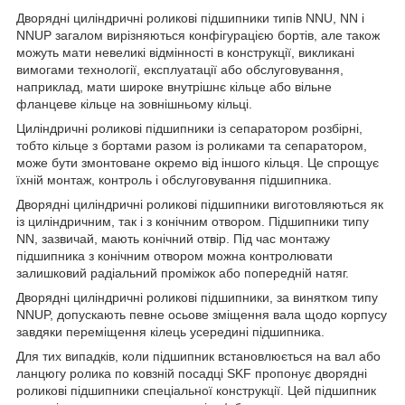
Дворядні циліндричні роликові підшипники типів NNU, NN і
NNUP загалом вирізняються конфігурацією бортів, але також
можуть мати невеликі відмінності в конструкції, викликані
вимогами технології, експлуатації або обслуговування,
наприклад, мати широке внутрішнє кільце або вільне
фланцеве кільце на зовнішньому кільці.
Циліндричні роликові підшипники із сепаратором розбірні,
тобто кільце з бортами разом із роликами та сепаратором,
може бути змонтоване окремо від іншого кільця. Це спрощує
їхній монтаж, контроль і обслуговування підшипника.
Дворядні циліндричні роликові підшипники виготовляються як
із циліндричним, так і з конічним отвором. Підшипники типу
NN, зазвичай, мають конічний отвір. Під час монтажу
підшипника з конічним отвором можна контролювати
залишковий радіальний проміжок або попередній натяг.
Дворядні циліндричні роликові підшипники, за винятком типу
NNUP, допускають певне осьове зміщення вала щодо корпусу
завдяки переміщення кілець усередині підшипника.
Для тих випадків, коли підшипник встановлюється на вал або
ланцюгу ролика по ковзній посадці SKF пропонує дворядні
роликові підшипники спеціальної конструкції. Цей підшипник