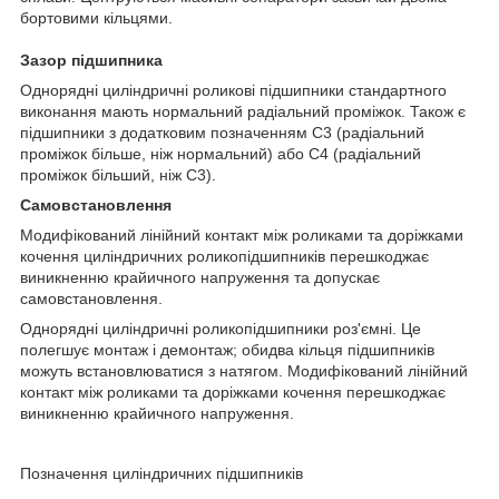
бортовими кільцями.
Зазор підшипника
Однорядні циліндричні роликові підшипники стандартного
виконання мають нормальний радіальний проміжок. Також є
підшипники з додатковим позначенням С3 (радіальний
проміжок більше, ніж нормальний) або С4 (радіальний
проміжок більший, ніж С3).
Самовстановлення
Модифікований лінійний контакт між роликами та доріжками
кочення циліндричних роликопідшипників перешкоджає
виникненню крайичного напруження та допускає
самовстановлення.
Однорядні циліндричні роликопідшипники роз'ємні. Це
полегшує монтаж і демонтаж; обидва кільця підшипників
можуть встановлюватися з натягом. Модифікований лінійний
контакт між роликами та доріжками кочення перешкоджає
виникненню крайичного напруження.
Позначення циліндричних підшипників