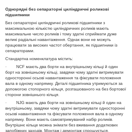
Однорядні без сепараторні циліндричні роликові
підшипники
Без сепараторні циліндричні роликові підшипники з
максимальною кількістю циліндричних роликів мають
максимальне число роликів і тому здатні сприймати дуже
великі радіальні навантаження. Однак вони не можуть
працювати за високих частот обертання, як підшипники із
сепараторами.
Стандартна номенклатура містить:
· NCF мають два борти на внутрішньому кільці й один
борт на зовнішньому кільці, завдяки чому здатні витримувати
односторонні осьові навантаження та фіксувати положення
вала в одному напрямку. Деталі підшипника утримуються за
допомогою стопорного кільця, розташованого на без бортової
сторони зовнішнього кільця.
· NJG мають два борти на зовнішньому кільці й один на
внутрішньому, завдяки чому здатні витримувати односторонні
осьові навантаження та фіксувати положення вала в одному
напрямку. Вони мають самовтримуваний набір роликів.
Внутрішнє кільце можна знімати без вживання додаткових
запобіжних заходів. Монтаж і демонтаж спрощується.