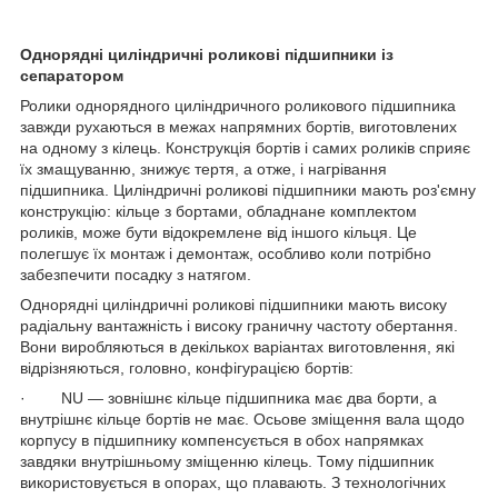
Однорядні циліндричні роликові підшипники із
сепаратором
Ролики однорядного циліндричного роликового підшипника
завжди рухаються в межах напрямних бортів, виготовлених
на одному з кілець. Конструкція бортів і самих роликів сприяє
їх змащуванню, знижує тертя, а отже, і нагрівання
підшипника. Циліндричні роликові підшипники мають роз'ємну
конструкцію: кільце з бортами, обладнане комплектом
роликів, може бути відокремлене від іншого кільця. Це
полегшує їх монтаж і демонтаж, особливо коли потрібно
забезпечити посадку з натягом.
Однорядні циліндричні роликові підшипники мають високу
радіальну вантажність і високу граничну частоту обертання.
Вони виробляються в декількох варіантах виготовлення, які
відрізняються, головно, конфігурацією бортів:
· NU — зовнішнє кільце підшипника має два борти, а
внутрішнє кільце бортів не має. Осьове зміщення вала щодо
корпусу в підшипнику компенсується в обох напрямках
завдяки внутрішньому зміщенню кілець. Тому підшипник
використовується в опорах, що плавають. З технологічних