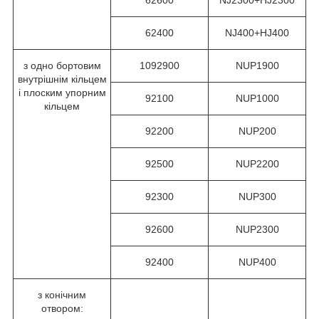
62400
NJ400+HJ400
з одно бортовим
1092900
NUP1900
внутрішнім кільцем
і плоским упорним
92100
NUP1000
кільцем
92200
NUP200
92500
NUP2200
92300
NUP300
92600
NUP2300
92400
NUP400
з конічним
отвором: