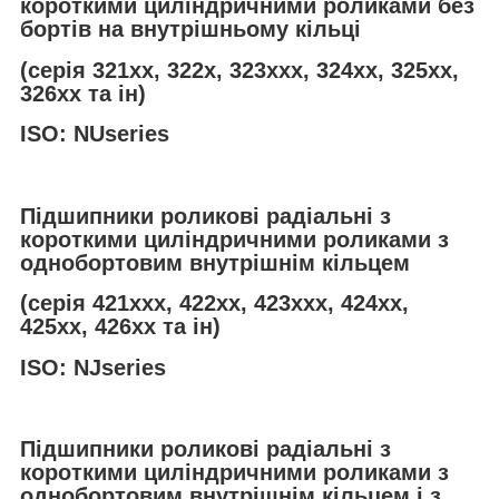
короткими циліндричними роликами без
бортів на внутрішньому кільці
(серія 321хх, 322х, 323ххх, 324хх, 325хх,
326хх та ін)
ISO: NUseries
Підшипники роликові радіальні з
короткими циліндричними роликами з
однобортовим внутрішнім кільцем
(серія 421ххх, 422хх, 423ххх, 424хх,
425хх, 426хх та ін)
ISO: NJseries
Підшипники роликові радіальні з
короткими циліндричними роликами з
однобортовим внутрішнім кільцем і з