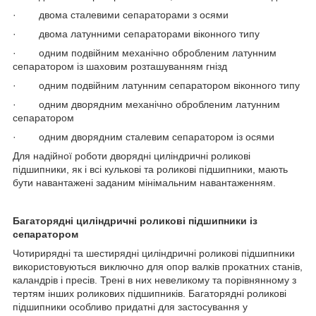
· двома сталевими сепараторами з осями
· двома латунними сепараторами віконного типу
· одним подвійним механічно обробленим латунним
сепаратором із шаховим розташуванням гнізд
· одним подвійним латунним сепаратором віконного типу
· одним дворядним механічно обробленим латунним
сепаратором
· одним дворядним сталевим сепаратором із осями
Для надійної роботи дворядні циліндричні роликові
підшипники, як і всі кулькові та роликові підшипники, мають
бути навантажені заданим мінімальним навантаженням.
Багаторядні циліндричні роликові підшипники із
сепаратором
Чотирирядні та шестирядні циліндричні роликові підшипники
використовуються виключно для опор валків прокатних станів,
каландрів і пресів. Трені в них невеликому та порівнянному з
тертям інших роликових підшипників. Багаторядні роликові
підшипники особливо придатні для застосування у