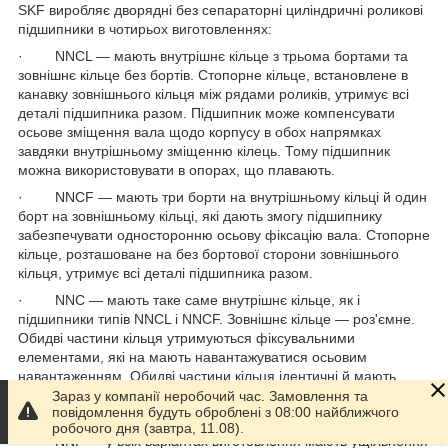
SKF виробляє дворядні без сепараторні циліндричні роликові
підшипники в чотирьох виготовленнях:
· NNCL — мають внутрішнє кільце з трьома бортами та
зовнішнє кільце без бортів. Стопорне кільце, встановлене в
канавку зовнішнього кільця між рядами роликів, утримує всі
деталі підшипника разом. Підшипник може компенсувати
осьове зміщення вала щодо корпусу в обох напрямках
завдяки внутрішньому зміщенню кілець. Тому підшипник
можна використовувати в опорах, що плавають.
· NNCF — мають три борти на внутрішньому кільці й один
борт на зовнішньому кільці, які дають змогу підшипнику
забезпечувати односторонню осьову фіксацію вала. Стопорне
кільце, розташоване на без бортової сторони зовнішнього
кільця, утримує всі деталі підшипника разом.
· NNC — мають таке саме внутрішнє кільце, як і
підшипники типів NNCL і NNCF. Зовнішнє кільце — роз'ємне.
Обидві частини кільця утримуються фіксувальними
елементами, які на мають навантажуватися осьовим
навантаженням. Обидві частини кільця ідентичні й мають
один борт, що дає змогу підшипнику здійснювати двобічну
Зараз у компанії неробочий час. Замовлення та
повідомлення будуть оброблені з 08:00 найближчого
осьову фіксацію вала.
робочого дня (завтра, 11.08).
· NNF — у всіх варіантах виготовлення мають ущільнення