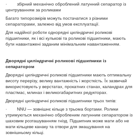
· збірний механічно оброблений латунний сепаратор із
центруванням за роликами
Багато типорозмірів можуть постачатися з різними
сепараторами, залежно від умов експлуатації.
Для надійної роботи однорядні циліндричні роликові
підшипники, як і всі кулькові та роликові підшипники, мають
бути навантажені заданим мінімальним навантаженням.
Дворядні циліндричні роликові підшипники із
сепаратором
Дворядні циліндричні роликові підшипники мають оптимальну
висоту перерізу, велику вантажність і жорсткість. Їх зазвичай
використовують у верстатах, прокатних станах, каландрах для
пластмас, млинах і великогабаритних редукторах.
Дворядні циліндричні роликові підшипники трьох типів:
· NNU — зовнішнє кільце з трьома бортами. Ролики
утримуються механічно обробленим латунним сепаратором із
шаховим розташуванням гнізд. Підшипник може мати або не
мати кільцеве канаку та отвори для змащування на
зовнішньому кільці.