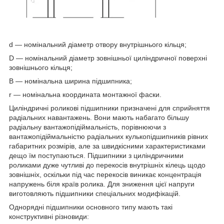
d — номінальний діаметр отвору внутрішнього кільця;
D — номінальний діаметр зовнішньої циліндричної поверхні
зовнішнього кільця;
B — номінальна ширина підшипника;
r — номінальна координата монтажної фаски.
Циліндричні роликові підшипники
призначені для сприйняття
радіальних навантажень. Вони мають набагато більшу
радіальну вантажопідіймальність, порівнюючи з
вантажопідіймальністю радіальних кулькопідшипників рівних
габаритних розмірів, але за швидкісними характеристиками
дещо їм поступаються. Підшипники з циліндричними
роликами дуже чутливі до перекосів внутрішніх кілець щодо
зовнішніх, оскільки під час перекосів виникає концентрація
напружень біля країв ролика. Для зниження цієї напруги
виготовляють підшипники спеціальних модифікацій.
Однорядні підшипники основного типу мають такі
конструктивні різновиди: