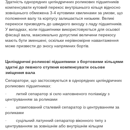
Здатність однорядних циліндричних роликових підшипників
компенсувати кутовий перекос внутрішнього кільця відносно
зовнішнього обмежена 3-4 кутовими хвилинами за умови, що
положення валу та корпусу залишається низьким. Великі
перекоси призводять до швидкого виходу з ладу підшипників.
У випадках, коли підшипники використовуються для осьової
фіксації вала, максимально допустимі величини перекосу
мають бути зменшені, оскільки нерівномірне навантаження
може призвести до зносу напрямних бортів.
Циліндричні роликові підшипники
з бортовими кільцями
здатні до певного ступеня компенсувати осьове
зміщення вала
Сепаратори, що застосовуються в однорядних циліндричних
роликових підшипниках:
· литий сепаратор зі скло наповненого поліаміду з
центруванням за роликами
· штампований сталевий сепаратор із центруванням за
роликами
· суцільний латунний сепаратор віконного типу з
центруванням за зовнішнім або внутрішнім кільцем