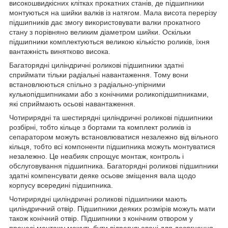
високошвидкісних клітках прокатних станів, де підшипники
монтуються на шийки валків із натягом. Мала висота перерізу
підшипників дає змогу використовувати валки прокатного
стану з порівняно великим діаметром шийки. Оскільки
підшипники комплектуються великою кількістю роликів, їхня
вантажність винятково висока.
Багаторядні циліндричні роликові підшипники здатні
сприймати тільки радіальні навантаження. Тому вони
встановлюються спільно з радіально-упірними
кулькопідшипниками або з конічними роликопідшипниками,
які сприймають осьові навантаження.
Чотирирядні та шестирядні циліндричні роликові підшипники
розбірні, тобто кільце з бортами та комплект роликів із
сепаратором можуть встановлюватися незалежно від вільного
кільця, тобто всі компоненти підшипника можуть монтуватися
незалежно. Це неабияк спрощує монтаж, контроль і
обслуговування підшипника. Багаторядні роликові підшипники
здатні компенсувати деяке осьове зміщення вала щодо
корпусу всередині підшипника.
Чотирирядні циліндричні роликові підшипники мають
циліндричний отвір. Підшипники деяких розмірів можуть мати
також конічний отвір. Підшипники з конічним отвором у