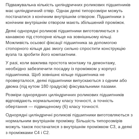
Підважувальна кількість циліндричних роликових підшипників
має циліндричний отвір. Однак деякі типорозміри можуть
постачатися з конічним внутрішнім отвором. Підшипники з
конічним внутрішнім отвором мають збільшений проміжок.
Деякі однорядні роликові підшипники виготовляються з
канавкою під стопорне кільце на зовнішньому кільці.
Можливість осьової фіксації підшипника за допомогою
стопорного кільця дає змогу сильно спростити конструкцію
вузла та зробити його компактним.
У разі, коли важлива простота монтажу та демонтажу,
необхідно забезпечити посадку із проміжком у корпусі
підшипника. Щоб зовнішнє кільце підшипника не
проверталося, деякі підшипники випускаються з одним або
двома (під кутом 180 градусів) фіксувальними пазами.
Розміри однорядних циліндричних роликових підшипників
відповідають нормальному класу точності, а точність
обертання — підвищеному (6) класу точності.
Однорядні циліндричні роликові підшипники виготовляються з
нормальним внутрішнім проміжку. Більшість типорозмірів
можуть також постачатися з внутрішнім проміжком С3, а деякі
з проміжками С4 і С2.