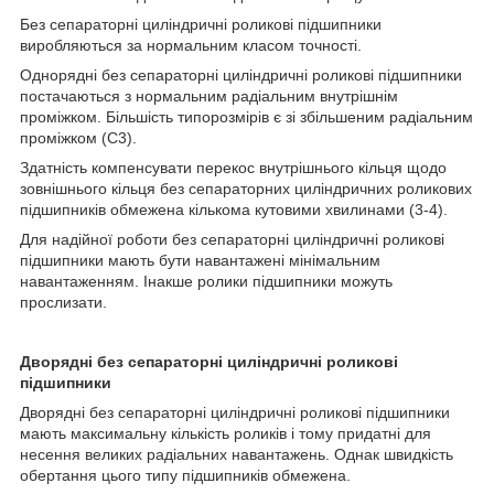
Без сепараторні циліндричні роликові підшипники
виробляються за нормальним класом точності.
Однорядні без сепараторні циліндричні роликові підшипники
постачаються з нормальним радіальним внутрішнім
проміжком. Більшість типорозмірів є зі збільшеним радіальним
проміжком (С3).
Здатність компенсувати перекос внутрішнього кільця щодо
зовнішнього кільця без сепараторних циліндричних роликових
підшипників обмежена кількома кутовими хвилинами (3-4).
Для надійної роботи без сепараторні циліндричні роликові
підшипники мають бути навантажені мінімальним
навантаженням. Інакше ролики підшипники можуть
прослизати.
Дворядні без сепараторні циліндричні роликові
підшипники
Дворядні без сепараторні циліндричні роликові підшипники
мають максимальну кількість роликів і тому придатні для
несення великих радіальних навантажень. Однак швидкість
обертання цього типу підшипників обмежена.