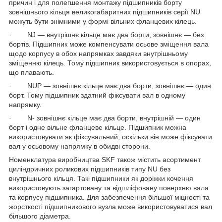
причин і для полегшення монтажу підшипників борту
зовнішнього кільця великогабаритних підшипників серії NU
можуть бути знімними у формі вільних фланцевих кілець.
· NJ — внутрішнє кільце має два борти, зовнішнє — без
бортів. Підшипник може компенсувати осьове зміщення вала
щодо корпусу в обох напрямках завдяки внутрішньому
зміщенню кілець. Тому підшипник використовується в опорах,
що плавають.
· NUP — зовнішнє кільце має два борти, зовнішнє — один
борт. Тому підшипник здатний фіксувати вал в одному
напрямку.
· N- зовнішнє кільце має два борти, внутрішній — один
борт і одне вільне фланцеве кільце. Підшипник можна
використовувати як фіксувальний, оскільки він може фіксувати
вал у осьовому напрямку в обидві сторони.
Номенклатура виробництва SKF також містить асортимент
циліндричних роликових підшипників типу NU без
внутрішнього кільця. Такі підшипники як доріжки кочення
використовують загартовану та відшліфовану поверхню вала
та корпусу підшипника. Для забезпечення більшої міцності та
жорсткості підшипникового вузла може використовуватися вал
більшого діаметра.