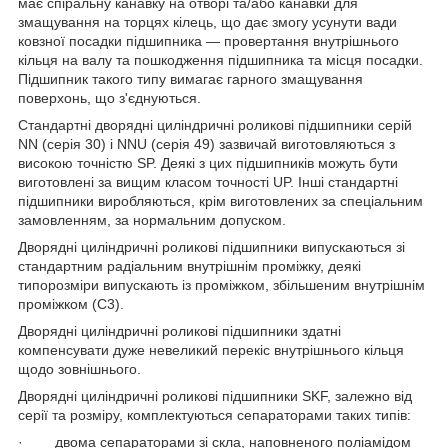
має спіральну канавку на отворі та/або канавки для
змащування на торцях кілець, що дає змогу усунути вади
ковзної посадки підшипника — провертання внутрішнього
кільця на валу та пошкодження підшипника та місця посадки.
Підшипник такого типу вимагає гарного змащування
поверхонь, що з'єднуються.
Стандартні дворядні циліндричні роликові підшипники серій
NN (серія 30) і NNU (серія 49) зазвичай виготовляються з
високою точністю SP. Деякі з цих підшипників можуть бути
виготовлені за вищим класом точності UP. Інші стандартні
підшипники виробляються, крім виготовлених за спеціальним
замовленням, за нормальним допуском.
Дворядні циліндричні роликові підшипники випускаються зі
стандартним радіальним внутрішнім проміжку, деякі
типорозміри випускають із проміжком, збільшеним внутрішнім
проміжком (С3).
Дворядні циліндричні роликові підшипники здатні
компенсувати дуже невеликий перекіс внутрішнього кільця
щодо зовнішнього.
Дворядні циліндричні роликові підшипники SKF, залежно від
серії та розміру, комплектуються сепараторами таких типів:
· двома сепараторами зі скла, наповненого поліамідом