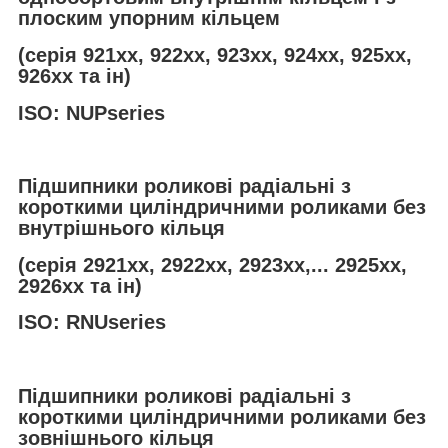
плоским упорним кільцем
(серія 921хх, 922хх, 923хх, 924хх, 925хх,
926хх та ін)
ISO: NUPseries
Підшипники роликові радіальні з
короткими циліндричними роликами без
внутрішнього кільця
(серія 2921хх, 2922хх, 2923хх,... 2925хх,
2926хх та ін)
ISO: RNUseries
Підшипники роликові радіальні з
короткими циліндричними роликами без
зовнішнього кільця