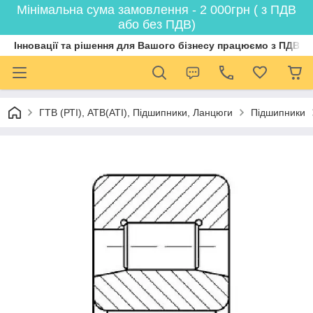
Мінімальна сума замовлення - 2 000грн ( з ПДВ
або без ПДВ)
Інновації та рішення для Вашого бізнесу працюємо з ПДВ
ГТВ (РТI), АТВ(АТI), Пiдшипники, Ланцюги
Підшипники