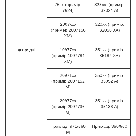
76хх (примір:
323хх (примір:
7624)
32324 А)
2007ххх
320хх (примір:
(пример:2007156
32056 ХА)
ХМ)
дворядні
10977хх
351хх (примір:
(примір:1097784
35184 ХА)
ХМ)
20971хх
350хх (примір:
(примір:2097152
35052 А)
М)
20977хх
351хх (примір:
(примір:2097736
35136 А)
М)
Приклад: 971/560
Приклад: 350/560
М