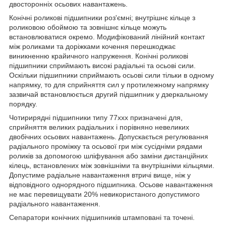
двосторонніх осьових навантажень.
Конічні роликові підшипники роз'ємні; внутрішнє кільце з
роликовою обоймою та зовнішнє кільце можуть
встановлюватися окремо. Модифікований лінійний контакт
між роликами та доріжками кочення перешкоджає
виникненню крайичного напруження. Конічні роликові
підшипники сприймають високі радіальні та осьові сили.
Оскільки підшипники сприймають осьові сили тільки в одному
напрямку, то для сприйняття сил у протилежному напрямку
зазвичай встановлюється другий підшипник у дзеркальному
порядку.
Чотирирядні підшипники типу 77ххх призначені для,
сприйняття великих радіальних і порівняно невеликих
двобічних осьових навантажень. Допускається регулювання
радіального проміжку та осьової гри між сусідніми рядами
роликів за допомогою шліфування або заміни дистанційних
кілець, встановлених між зовнішніми та внутрішніми кільцями.
Допустиме радіальне навантаження втричі вище, ніж у
відповідного однорядного підшипника. Осьове навантаження
не має перевищувати 20% невикористаного допустимого
радіального навантаження.
Сепаратори конічних підшипників штамповані та точені.