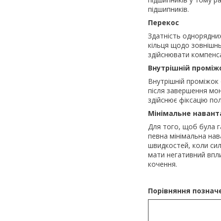
підшипників.
Перекос
Здатність однорядних
кільця щодо зовнішнь
здійснювати компенса
Внутрішній проміж
Внутрішній проміжок
після завершення мо
здійснює фіксацію п
Мінімальне наван
Для того, щоб була г
певна мінімальна на
швидкостей, коли сил
мати негативний впли
кочення.
Порівняння позначе