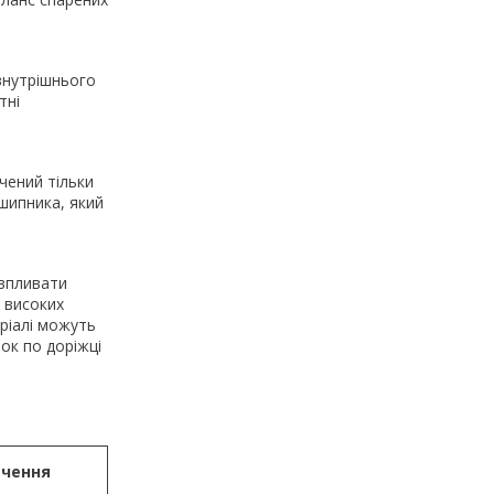
внутрішнього
тні
чений тільки
шипника, який
 впливати
 високих
еріалі можуть
ок по доріжці
чення