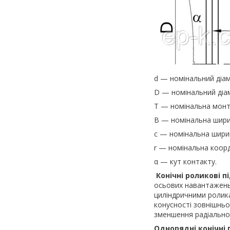
d — номінальний діам
D — номінальний діам
T — номінальна монт
B — номінальна шири
c — номінальна ширин
r — номінальна коор
α — кут контакту.
Конічні роликові 
осьових навантажень.
циліндричними ролик
конусності зовнішньо
зменшення радіальної
Однорядні конічні