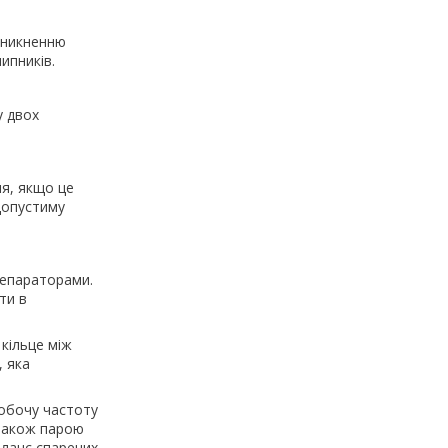
иникненню
ипників.
у двох
я, якщо це
допустиму
сепараторами.
ти в
кільце між
, яка
обочу частоту
також парою
аланс спарених