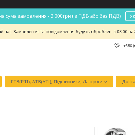
а сума замовлення - 2 000грн ( з ПДВ або без ПДВ)
я
ий час. Замовлення та повідомлення будуть оброблені з 08:00 на
+380 (
ГТВ(РТI), АТВ(АТI), Пiдшипники, Ланцюги
Доста