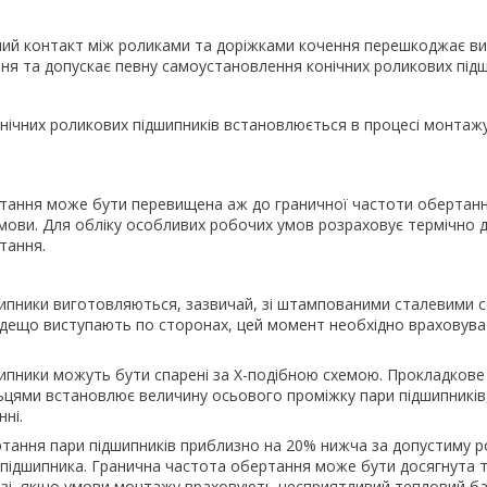
ний контакт між роликами та доріжками кочення перешкоджає в
я та допускає певну самоустановлення конічних роликових підш
нічних роликових підшипників встановлюється в процесі монтаж
тання може бути перевищена аж до граничної частоти обертанн
мови. Для обліку особливих робочих умов розраховує термічно 
тання.
дшипники виготовляються, зазвичай, зі штампованими сталевими 
 дещо виступають по сторонах, цей момент необхідно враховува
шипники можуть бути спарені за Х-подібною схемою. Прокладкове 
ьцями встановлює величину осьового проміжку пари підшипників
ні.
тання пари підшипників приблизно на 20% нижча за допустиму р
підшипника. Гранична частота обертання може бути досягнута 
разі, якщо умови монтажу враховують несприятливий тепловий б