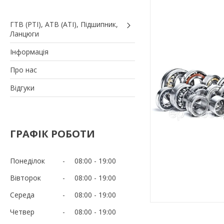
ГТВ (РТI), АТВ (АТI), Пiдшипник,
Ланцюги
Iнформація
Про нас
Вiдгуки
ГРАФІК РОБОТИ
Понеділок
08:00
19:00
Вівторок
08:00
19:00
Середа
08:00
19:00
Четвер
08:00
19:00