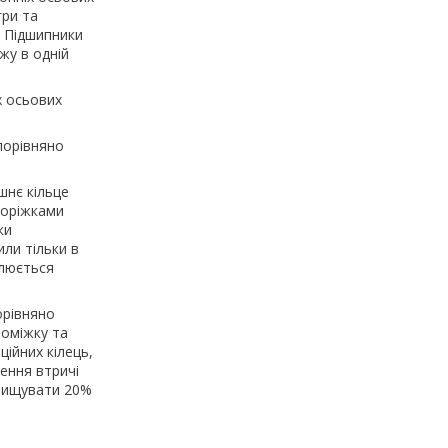
гри та
. Підшипники
жу в одній
х осьових
порівняно
шнє кільце
доріжками
ки
или тільки в
влюється
орівняно
роміжку та
ійних кілець,
ення втричі
евищувати 20%