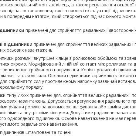
ється роздільний монтаж кілець, а також регулювання осьової 
як під час встановлення, так і в процесі експлуатації підшипника
з попереднім натягом, який створюється під час їхнього монта
підшипники
призначені для сприйняття радіальних і двосторонні
ні підшипники
призначені для сприйняття великих радіальних і 
ніх осьових навантажень.
шипники роз'ємні; внутрішнє кільце з роликовою обоймою та зовні
ися окремо. Модифікований лінійний контакт між роликами та 
 виникненню крайичного напруження. Конічні роликові підшипни
діальні та осьові сили. Оскільки підшипники сприймають осьові с
 для сприйняття сил у протилежному напрямку зазвичай встано
зеркальному порядку.
ки типу 77ххх призначені для, сприйняття великих радіальних і п
 осьових навантажень. Допускається регулювання радіального п
дніми рядами роликів за допомогою шліфування або заміни дистанц
нішніми та внутрішніми кільцями. Допустиме радіальне навантаж
дного однорядного підшипника. Осьове навантаження не має пер
устимого радіального навантаження.
підшипників штамповані та точені.