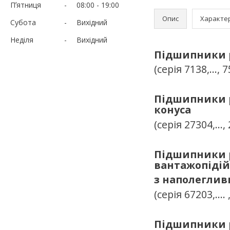
Пʼятниця
08:00
19:00
Опис
Характе
Субота
Вихідний
Неділя
Вихідний
Підшипники р
(серія 7138,..., 7
Підшипники р
конуса
(серія 27304,...,
Підшипники р
вантажопідій
з наполеглив
(серія 67203,....
Підшипники р