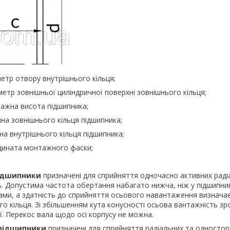
етр отвору внутрішнього кільця;
етр зовнішньої циліндричної поверхні зовнішнього кільця;
ажна висота підшипника;
на зовнішнього кільця підшипника;
а внутрішнього кільця підшипника;
дината монтажного фаски;
підшипники
призначені для сприйняття одночасно активних радіа
 Допустима частота обертання набагато нижча, ніж у підшипникі
ами, а здатність до сприйняття осьового навантаження визнача
го кільця. Зі збільшенням кута конусності осьова вантажність зро
. Перекос вала щодо осі корпусу не можна.
 підшипники
призначені для сприйняття радіальних та одностор