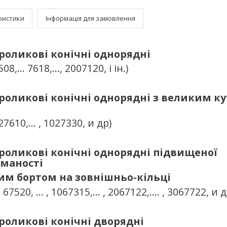
ристики
Інформація для замовлення
оликові конічні однорядні
508,... 7618,..., 2007120, і ін.)
оликові конічні однорядні з великим к
 27610,... , 1027330, и др)
оликові конічні однорядні підвищеної
маності
им бортом на зовнішньо-кільці
 , 67520, … , 1067315,... , 2067122,.... , 3067722, и д
оликові конічні дворядні