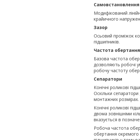
Самовстановлення
Модифікований ліній
крайичного напруженн
Зазор
Осьовий проміжок ко
підшипників.
Частота обертання
Базова частота обер
дозволяють робочі у
робочу частоту обер
Сепаратори
Конічні роликові пі
Оскільки сепаратори
монтажних розмірах.
Конічні роликові під
двома зовнішніми кіл
вказується в позначен
Робоча частота обер
обертання окремого 
підшипників у тому 