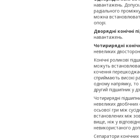
навантажень. Допуска
радіального проміжку 
можна встановлювати 
опорі.
Дворядні конічні 
навантажень.
Чотирирядні коніч
невеликих двосторон
Конічні роликові під
можуть встановлюват
кочення перешкоджає
сприймають високі ра
одному напрямку, то
другий підшипник у д
Чотирирядні підшипни
невеликих двобічних
осьової гри між сусі
встановлених між зов
вище, ніж у відпові
невикористаного доп
Сепаратори конічних 