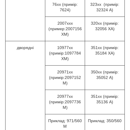
76хх (примір:
323хх (примір:
7624)
32324 А)
2007ххх
320хх (примір:
(пример:2007156
32056 ХА)
ХМ)
дворядні
10977хх
351хх (примір:
(примір:1097784
35184 ХА)
ХМ)
20971хх
350хх (примір:
(примір:2097152
35052 А)
М)
20977хх
351хх (примір:
(примір:2097736
35136 А)
М)
Приклад: 971/560
Приклад: 350/560
М