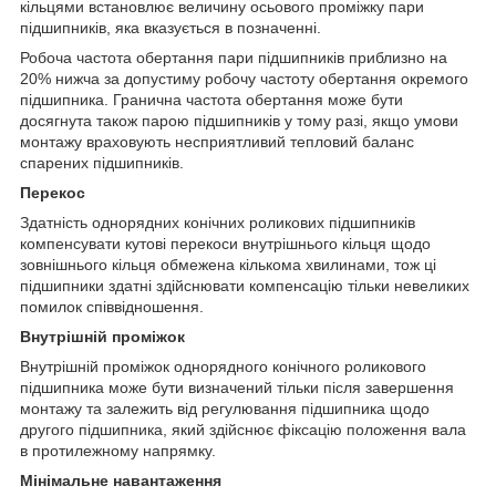
кільцями встановлює величину осьового проміжку пари
підшипників, яка вказується в позначенні.
Робоча частота обертання пари підшипників приблизно на
20% нижча за допустиму робочу частоту обертання окремого
підшипника. Гранична частота обертання може бути
досягнута також парою підшипників у тому разі, якщо умови
монтажу враховують несприятливий тепловий баланс
спарених підшипників.
Перекос
Здатність однорядних конічних роликових підшипників
компенсувати кутові перекоси внутрішнього кільця щодо
зовнішнього кільця обмежена кількома хвилинами, тож ці
підшипники здатні здійснювати компенсацію тільки невеликих
помилок співвідношення.
Внутрішній проміжок
Внутрішній проміжок однорядного конічного роликового
підшипника може бути визначений тільки після завершення
монтажу та залежить від регулювання підшипника щодо
другого підшипника, який здійснює фіксацію положення вала
в протилежному напрямку.
Мінімальне навантаження