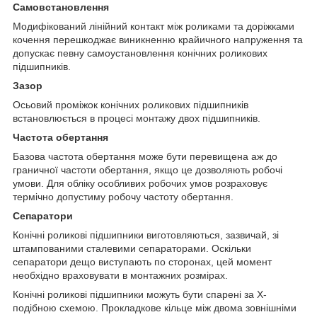
Самовстановлення
Модифікований лінійний контакт між роликами та доріжками
кочення перешкоджає виникненню крайичного напруження та
допускає певну самоустановлення конічних роликових
підшипників.
Зазор
Осьовий проміжок конічних роликових підшипників
встановлюється в процесі монтажу двох підшипників.
Частота обертання
Базова частота обертання може бути перевищена аж до
граничної частоти обертання, якщо це дозволяють робочі
умови. Для обліку особливих робочих умов розраховує
термічно допустиму робочу частоту обертання.
Сепаратори
Конічні роликові підшипники виготовляються, зазвичай, зі
штампованими сталевими сепараторами. Оскільки
сепаратори дещо виступають по сторонах, цей момент
необхідно враховувати в монтажних розмірах.
Конічні роликові підшипники можуть бути спарені за Х-
подібною схемою. Прокладкове кільце між двома зовнішніми