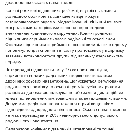
двосторонніх осьових навантажень.
Конічні роликові підшипники роз'ємні; внутрішнє кільце з
роликовою обоймою та зовнішнє кільце можуть
встановлюватися окремо. Модифікований лінійний контакт
між роликами та доріжками кочення перешкоджає
виникненню крайичного напруження. Конічні роликові
підшипники сприймають високі радіальні та осьові сили.
Оскільки підшипники сприймають осьові сили тільки в одному
напрямку, то для сприйняття сил у протилежному напрямку
зазвичай встановлюється другий підшипник у дзеркальному
порядку.
Чотирирядні підшипники типу 77ххх призначені для,
сприйняття великих радіальних і порівняно невеликих
двобічних осьових навантажень. Допускається регулювання
радіального проміжку та осьової гри між сусідніми рядами
роликів за допомогою шліфування або заміни дистанційних
кілець, встановлених між зовнішніми та внутрішніми кільцями.
Допустиме радіальне навантаження втричі вище, ніж у
відповідного однорядного підшипника. Осьове навантаження
не має перевищувати 20% невикористаного допустимого
радіального навантаження.
Сепаратори конічних підшипників штамповані та точені.