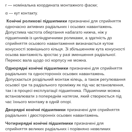
r — номінальна координата монтажного фаски;
α — кут контакту.
Конічні роликові підшипники
призначені для сприйняття
одночасно активних радіальних і осьових навантажень.
Допустима частота обертання набагато нижча, ніж у
підшипників із циліндричними роликами, а здатність до
сприйняття осьового навантаження визначається кутом
конусності зовнішнього кільця. Зі збільшенням кута конусності
осьова вантажність зростає у разі зменшення радіальної.
Перекос вала щодо осі корпусу не можна.
Однорядні конічні підшипники
призначені для сприйняття
радіальних та односторонніх осьових навантажень.
Допускається роздільний монтаж кілець, а також регулювання
осьової гри та радіального проміжку як під час встановлення,
так і в процесі експлуатації підшипника. Підшипники можна
встановлювати з попереднім натягом, який створюється під
час їхнього монтажу в одній опорі.
Дворядні конічні підшипники
призначені для сприйняття
радіальних і двосторонніх осьових навантажень.
Чотирирядні конічні підшипники
призначені для
сприйняття великих радіальних і порівняно невеликих