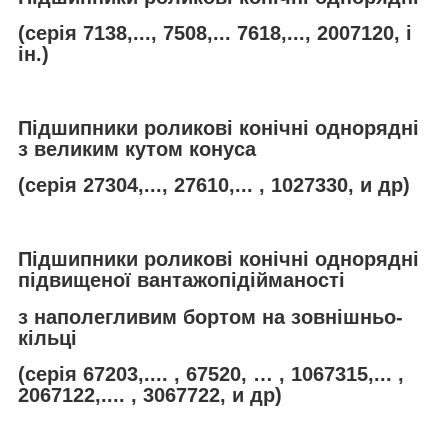
(серія 7138,..., 7508,... 7618,..., 2007120, і
ін.)
Підшипники роликові конічні однорядні
з великим кутом конуса
(серія 27304,..., 27610,... , 1027330, и др)
Підшипники роликові конічні однорядні
підвищеної вантажопідійманості
з наполегливим бортом на зовнішньо-
кільці
(серія 67203,.... , 67520, … , 1067315,... ,
2067122,.... , 3067722, и др)