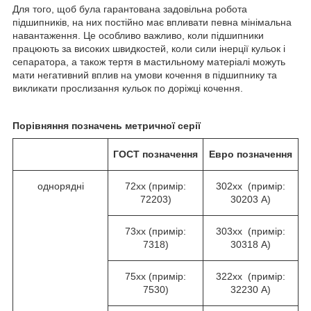
Для того, щоб була гарантована задовільна робота
підшипників, на них постійно має впливати певна мінімальна
навантаження. Це особливо важливо, коли підшипники
працюють за високих швидкостей, коли сили інерції кульок і
сепаратора, а також тертя в мастильному матеріалі можуть
мати негативний вплив на умови кочення в підшипнику та
викликати прослизання кульок по доріжці кочення.
Порівняння позначень метричної серії
ГОСТ
позначення
Евро
позначення
однорядні
72хх (примір:
302хх (примір:
72203)
30203 А)
73хх (примір:
303хх (примір:
7318)
30318 А)
75хх (примір:
322хх (примір:
7530)
32230 А)