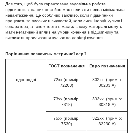
Для того, щоб була гарантована задовільна робота
підшипників, на них постійно має впливати певна мінімальна
навантаження. Це особливо важливо, коли підшипники
працюють за високих швидкостей, коли сили інерції кульок і
сепаратора, а також тертя в мастильному матеріалі можуть
мати негативний вплив на умови кочення в підшипнику та
викликати прослизання кульок по доріжці кочення.
Порівняння позначень метричної серії
ГОСТ
позначення
Евро
позначення
однорядні
72хх (примір:
302хх (примір:
72203)
30203 А)
73хх (примір:
303хх (примір:
7318)
30318 А)
75хх (примір:
322хх (примір:
7530)
32230 А)