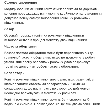
Самовстановлення
Модифікований лінійний контакт між роликами та доріжками
кочення перешкоджає виникненню крайичного напруження та
допускає певну самоустановлення конічних роликових
підшипників.
Зазор
Осьовий проміжок конічних роликових підшипників
встановлюється в процесі монтажу двох підшипників.
Частота обертання
Базова частота обертання може бути перевищена аж до
граничної частоти обертання, якщо це дозволяють робочі
умови. Для обліку особливих робочих умов розраховує
термічно допустиму робочу частоту обертання.
Сепаратори
Конічні роликові підшипники виготовляються, зазвичай, зі
штампованими сталевими сепараторами. Оскільки
сепаратори дещо виступають по сторонах, цей момент
необхідно враховувати в монтажних розмірах.
Конічні роликові підшипники можуть бути спарені за Х-
подібною схемою. Прокладкове кільце між двома зовнішніми