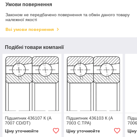
Умови повернення
Законом не передбачено повернення та обмін даного товару
належної якості
Всі умови повернення
Подібні товари компанії
Підшипник 436107 К (А
Підшипник 436103 К (А
Підш
7007 СD/DT)
7003 С.ТРА)
7006
Ціну уточнюйте
Ціну уточнюйте
Цін