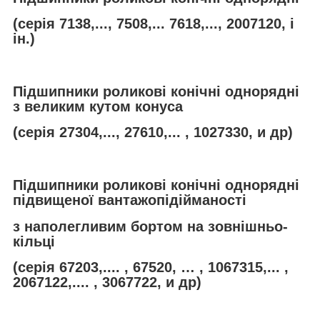
(серія 7138,..., 7508,... 7618,..., 2007120, і
ін.)
Підшипники роликові конічні однорядні
з великим кутом конуса
(серія 27304,..., 27610,... , 1027330, и др)
Підшипники роликові конічні однорядні
підвищеної вантажопідійманості
з наполегливим бортом на зовнішньо-
кільці
(серія 67203,.... , 67520, … , 1067315,... ,
2067122,.... , 3067722, и др)