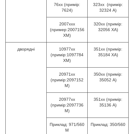
76хх (примір:
323хх (примір:
7624)
32324 А)
2007ххх
320хх (примір:
(пример:2007156
32056 ХА)
ХМ)
дворядні
10977хх
351хх (примір:
(примір:1097784
35184 ХА)
ХМ)
20971хх
350хх (примір:
(примір:2097152
35052 А)
М)
20977хх
351хх (примір:
(примір:2097736
35136 А)
М)
Приклад: 971/560
Приклад: 350/560
М