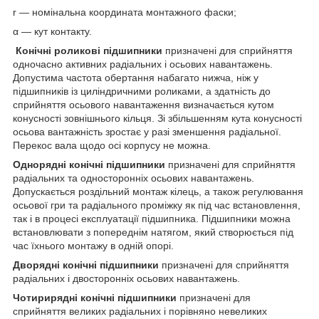
r — номінальна координата монтажного фаски;
α — кут контакту.
Конічні роликові підшипники
призначені для сприйняття
одночасно активних радіальних і осьових навантажень.
Допустима частота обертання набагато нижча, ніж у
підшипників із циліндричними роликами, а здатність до
сприйняття осьового навантаження визначається кутом
конусності зовнішнього кільця. Зі збільшенням кута конусності
осьова вантажність зростає у разі зменшення радіальної.
Перекос вала щодо осі корпусу не можна.
Однорядні конічні підшипники
призначені для сприйняття
радіальних та односторонніх осьових навантажень.
Допускається роздільний монтаж кілець, а також регулювання
осьової гри та радіального проміжку як під час встановлення,
так і в процесі експлуатації підшипника. Підшипники можна
встановлювати з попереднім натягом, який створюється під
час їхнього монтажу в одній опорі.
Дворядні конічні підшипники
призначені для сприйняття
радіальних і двосторонніх осьових навантажень.
Чотирирядні конічні підшипники
призначені для
сприйняття великих радіальних і порівняно невеликих