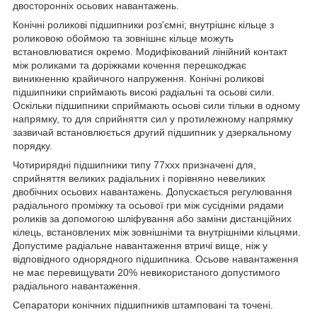
двосторонніх осьових навантажень.
Конічні роликові підшипники роз'ємні; внутрішнє кільце з
роликовою обоймою та зовнішнє кільце можуть
встановлюватися окремо. Модифікований лінійний контакт
між роликами та доріжками кочення перешкоджає
виникненню крайичного напруження. Конічні роликові
підшипники сприймають високі радіальні та осьові сили.
Оскільки підшипники сприймають осьові сили тільки в одному
напрямку, то для сприйняття сил у протилежному напрямку
зазвичай встановлюється другий підшипник у дзеркальному
порядку.
Чотирирядні підшипники типу 77ххх призначені для,
сприйняття великих радіальних і порівняно невеликих
двобічних осьових навантажень. Допускається регулювання
радіального проміжку та осьової гри між сусідніми рядами
роликів за допомогою шліфування або заміни дистанційних
кілець, встановлених між зовнішніми та внутрішніми кільцями.
Допустиме радіальне навантаження втричі вище, ніж у
відповідного однорядного підшипника. Осьове навантаження
не має перевищувати 20% невикористаного допустимого
радіального навантаження.
Сепаратори конічних підшипників штамповані та точені.