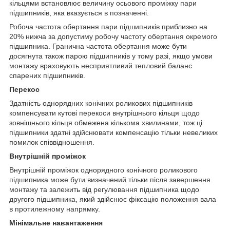
кільцями встановлює величину осьового проміжку пари
підшипників, яка вказується в позначенні.
Робоча частота обертання пари підшипників приблизно на
20% нижча за допустиму робочу частоту обертання окремого
підшипника. Гранична частота обертання може бути
досягнута також парою підшипників у тому разі, якщо умови
монтажу враховують несприятливий тепловий баланс
спарених підшипників.
Перекос
Здатність однорядних конічних роликових підшипників
компенсувати кутові перекоси внутрішнього кільця щодо
зовнішнього кільця обмежена кількома хвилинами, тож ці
підшипники здатні здійснювати компенсацію тільки невеликих
помилок співвідношення.
Внутрішній проміжок
Внутрішній проміжок однорядного конічного роликового
підшипника може бути визначений тільки після завершення
монтажу та залежить від регулювання підшипника щодо
другого підшипника, який здійснює фіксацію положення вала
в протилежному напрямку.
Мінімальне навантаження