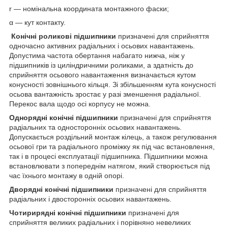
r — номінальна координата монтажного фаски;
α — кут контакту.
Конічні роликові підшипники
призначені для сприйняття
одночасно активних радіальних і осьових навантажень.
Допустима частота обертання набагато нижча, ніж у
підшипників із циліндричними роликами, а здатність до
сприйняття осьового навантаження визначається кутом
конусності зовнішнього кільця. Зі збільшенням кута конусності
осьова вантажність зростає у разі зменшення радіальної.
Перекос вала щодо осі корпусу не можна.
Однорядні конічні підшипники
призначені для сприйняття
радіальних та односторонніх осьових навантажень.
Допускається роздільний монтаж кілець, а також регулювання
осьової гри та радіального проміжку як під час встановлення,
так і в процесі експлуатації підшипника. Підшипники можна
встановлювати з попереднім натягом, який створюється під
час їхнього монтажу в одній опорі.
Дворядні конічні підшипники
призначені для сприйняття
радіальних і двосторонніх осьових навантажень.
Чотирирядні конічні підшипники
призначені для
сприйняття великих радіальних і порівняно невеликих