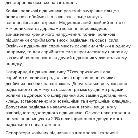
двосторонніх осьових навантажень.
Конічні роликові підшипники роз'ємні; внутрішнє кільце з
роликовою обоймою та зовнішнє кільце можуть
встановлюватися окремо. Модифікований лінійний контакт
між роликами та доріжками кочення перешкоджає
виникненню крайичного напруження. Конічні роликові
підшипники сприймають високі радіальні та осьові сили.
Оскільки підшипники сприймають осьові сили тільки в одному
напрямку, то для сприйняття сил у протилежному напрямку
зазвичай встановлюється другий підшипник у дзеркальному
порядку.
Чотирирядні підшипники типу 77ххх призначені для,
сприйняття великих радіальних і порівняно невеликих
двобічних осьових навантажень. Допускається регулювання
радіального проміжку та осьової гри між сусідніми рядами
роликів за допомогою шліфування або заміни дистанційних
кілець, встановлених між зовнішніми та внутрішніми кільцями.
Допустиме радіальне навантаження втричі вище, ніж у
відповідного однорядного підшипника. Осьове навантаження
не має перевищувати 20% невикористаного допустимого
радіального навантаження.
Сепаратори конічних підшипників штамповані та точені.