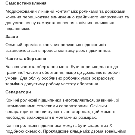
Самовстановлення
Модифікований лінійний контакт між роликами та доріжками
кочення перешкоджає виникненню крайичного напруження та
допускає певну самоустановлення конічних роликових
підшипників.
Зазор
Осьовий проміжок конічних роликових підшипників
встановлюється в процесі монтажу двох підшипників.
Частота обертання
Базова частота обертання може бути перевищена аж до
граничної частоти обертання, якщо це дозволяють робочі
умови. Для обліку особливих робочих умов розраховує
термічно допустиму робочу частоту обертання.
Сепаратори
Конічні роликові підшипники виготовляються, зазвичай, зі
штампованими сталевими сепараторами. Оскільки
сепаратори дещо виступають по сторонах, цей момент
необхідно враховувати в монтажних розмірах.
Конічні роликові підшипники можуть бути спарені за Х-
подібною схемою. Прокладкове кільце між двома зовнішніми