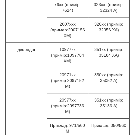
76хх (примір:
323хх (примір:
7624)
32324 А)
2007ххх
320хх (примір:
(пример:2007156
32056 ХА)
ХМ)
дворядні
10977хх
351хх (примір:
(примір:1097784
35184 ХА)
ХМ)
20971хх
350хх (примір:
(примір:2097152
35052 А)
М)
20977хх
351хх (примір:
(примір:2097736
35136 А)
М)
Приклад: 971/560
Приклад: 350/560
М