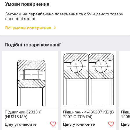
Умови повернення
Законом не передбачено повернення та обмін даного товару
належної якості
Всі умови повернення
Подібні товари компанії
Підшипник 32313 Л
Підшипник 4-436207 KE (В
Підш
(NU313 МА)
7207 С.ТРА.Р4)
1205
Ціну уточнюйте
Ціну уточнюйте
Цін