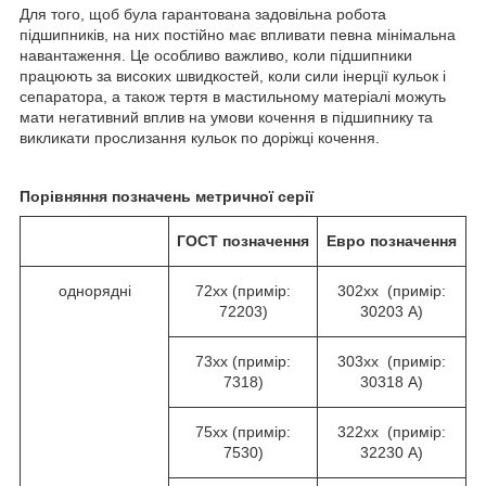
Для того, щоб була гарантована задовільна робота
підшипників, на них постійно має впливати певна мінімальна
навантаження. Це особливо важливо, коли підшипники
працюють за високих швидкостей, коли сили інерції кульок і
сепаратора, а також тертя в мастильному матеріалі можуть
мати негативний вплив на умови кочення в підшипнику та
викликати прослизання кульок по доріжці кочення.
Порівняння позначень метричної серії
ГОСТ
позначення
Евро
позначення
однорядні
72хх (примір:
302хх (примір:
72203)
30203 А)
73хх (примір:
303хх (примір:
7318)
30318 А)
75хх (примір:
322хх (примір:
7530)
32230 А)