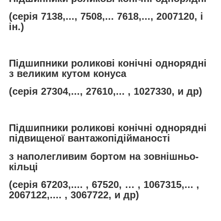
(серія 7138,..., 7508,... 7618,..., 2007120, і
ін.)
Підшипники роликові конічні однорядні
з великим кутом конуса
(серія 27304,..., 27610,... , 1027330, и др)
Підшипники роликові конічні однорядні
підвищеної вантажопідійманості
з наполегливим бортом на зовнішньо-
кільці
(серія 67203,.... , 67520, … , 1067315,... ,
2067122,.... , 3067722, и др)