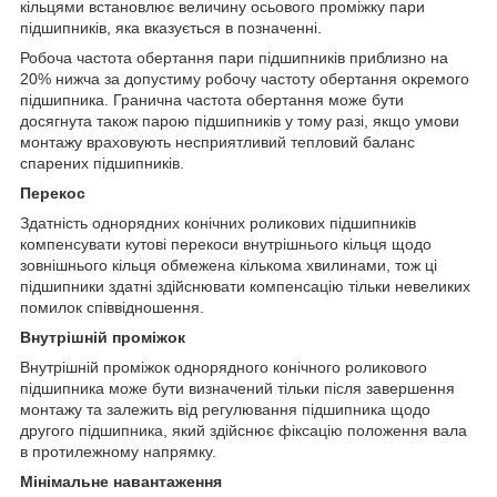
кільцями встановлює величину осьового проміжку пари
підшипників, яка вказується в позначенні.
Робоча частота обертання пари підшипників приблизно на
20% нижча за допустиму робочу частоту обертання окремого
підшипника. Гранична частота обертання може бути
досягнута також парою підшипників у тому разі, якщо умови
монтажу враховують несприятливий тепловий баланс
спарених підшипників.
Перекос
Здатність однорядних конічних роликових підшипників
компенсувати кутові перекоси внутрішнього кільця щодо
зовнішнього кільця обмежена кількома хвилинами, тож ці
підшипники здатні здійснювати компенсацію тільки невеликих
помилок співвідношення.
Внутрішній проміжок
Внутрішній проміжок однорядного конічного роликового
підшипника може бути визначений тільки після завершення
монтажу та залежить від регулювання підшипника щодо
другого підшипника, який здійснює фіксацію положення вала
в протилежному напрямку.
Мінімальне навантаження