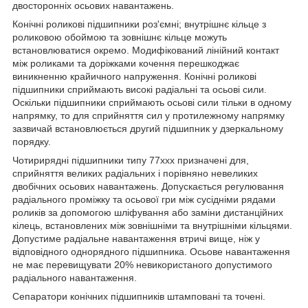
двосторонніх осьових навантажень.
Конічні роликові підшипники роз'ємні; внутрішнє кільце з
роликовою обоймою та зовнішнє кільце можуть
встановлюватися окремо. Модифікований лінійний контакт
між роликами та доріжками кочення перешкоджає
виникненню крайичного напруження. Конічні роликові
підшипники сприймають високі радіальні та осьові сили.
Оскільки підшипники сприймають осьові сили тільки в одному
напрямку, то для сприйняття сил у протилежному напрямку
зазвичай встановлюється другий підшипник у дзеркальному
порядку.
Чотирирядні підшипники типу 77ххх призначені для,
сприйняття великих радіальних і порівняно невеликих
двобічних осьових навантажень. Допускається регулювання
радіального проміжку та осьової гри між сусідніми рядами
роликів за допомогою шліфування або заміни дистанційних
кілець, встановлених між зовнішніми та внутрішніми кільцями.
Допустиме радіальне навантаження втричі вище, ніж у
відповідного однорядного підшипника. Осьове навантаження
не має перевищувати 20% невикористаного допустимого
радіального навантаження.
Сепаратори конічних підшипників штамповані та точені.