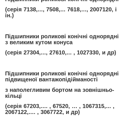
(серія 7138,..., 7508,... 7618,..., 2007120, і
ін.)
Підшипники роликові конічні однорядні
з великим кутом конуса
(серія 27304,..., 27610,... , 1027330, и др)
Підшипники роликові конічні однорядні
підвищеної вантажопідійманості
з наполегливим бортом на зовнішньо-
кільці
(серія 67203,.... , 67520, … , 1067315,... ,
2067122,.... , 3067722, и др)