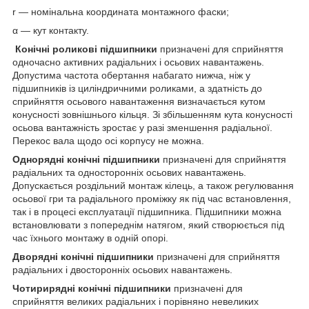
r — номінальна координата монтажного фаски;
α — кут контакту.
Конічні роликові підшипники
призначені для сприйняття
одночасно активних радіальних і осьових навантажень.
Допустима частота обертання набагато нижча, ніж у
підшипників із циліндричними роликами, а здатність до
сприйняття осьового навантаження визначається кутом
конусності зовнішнього кільця. Зі збільшенням кута конусності
осьова вантажність зростає у разі зменшення радіальної.
Перекос вала щодо осі корпусу не можна.
Однорядні конічні підшипники
призначені для сприйняття
радіальних та односторонніх осьових навантажень.
Допускається роздільний монтаж кілець, а також регулювання
осьової гри та радіального проміжку як під час встановлення,
так і в процесі експлуатації підшипника. Підшипники можна
встановлювати з попереднім натягом, який створюється під
час їхнього монтажу в одній опорі.
Дворядні конічні підшипники
призначені для сприйняття
радіальних і двосторонніх осьових навантажень.
Чотирирядні конічні підшипники
призначені для
сприйняття великих радіальних і порівняно невеликих