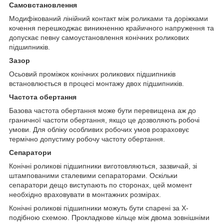
Самовстановлення
Модифікований лінійний контакт між роликами та доріжками
кочення перешкоджає виникненню крайичного напруження та
допускає певну самоустановлення конічних роликових
підшипників.
Зазор
Осьовий проміжок конічних роликових підшипників
встановлюється в процесі монтажу двох підшипників.
Частота обертання
Базова частота обертання може бути перевищена аж до
граничної частоти обертання, якщо це дозволяють робочі
умови. Для обліку особливих робочих умов розраховує
термічно допустиму робочу частоту обертання.
Сепаратори
Конічні роликові підшипники виготовляються, зазвичай, зі
штампованими сталевими сепараторами. Оскільки
сепаратори дещо виступають по сторонах, цей момент
необхідно враховувати в монтажних розмірах.
Конічні роликові підшипники можуть бути спарені за Х-
подібною схемою. Прокладкове кільце між двома зовнішніми