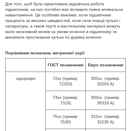
Для того, щоб була гарантована задовільна робота
підшипників, на них постійно має впливати певна мінімальна
навантаження. Це особливо важливо, коли підшипники
працюють за високих швидкостей, коли сили інерції кульок і
сепаратора, а також тертя в мастильному матеріалі можуть
мати негативний вплив на умови кочення в підшипнику та
викликати прослизання кульок по доріжці кочення.
Порівняння позначень метричної серії
ГОСТ
позначення
Евро
позначення
однорядні
72хх (примір:
302хх (примір:
72203)
30203 А)
73хх (примір:
303хх (примір:
7318)
30318 А)
75хх (примір:
322хх (примір:
7530)
32230 А)