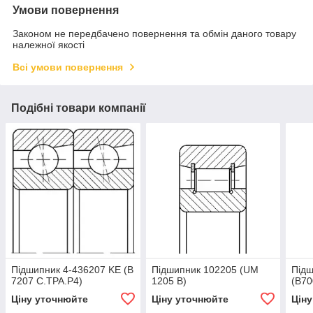
Умови повернення
Законом не передбачено повернення та обмін даного товару
належної якості
Всі умови повернення
Подібні товари компанії
Підшипник 4-436207 KE (В
Підшипник 102205 (UМ
Підш
7207 С.ТРА.Р4)
1205 В)
(В70
Ціну уточнюйте
Ціну уточнюйте
Цін