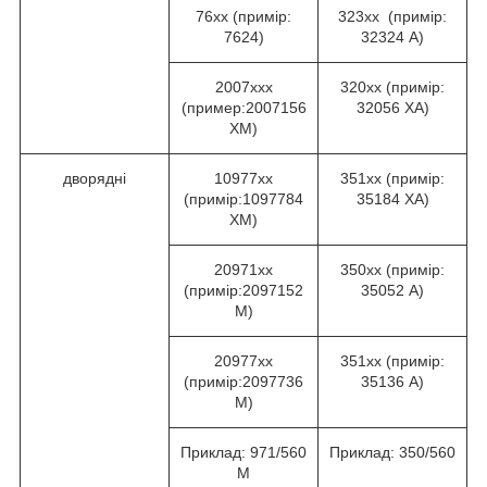
76хх (примір:
323хх (примір:
7624)
32324 А)
2007ххх
320хх (примір:
(пример:2007156
32056 ХА)
ХМ)
дворядні
10977хх
351хх (примір:
(примір:1097784
35184 ХА)
ХМ)
20971хх
350хх (примір:
(примір:2097152
35052 А)
М)
20977хх
351хх (примір:
(примір:2097736
35136 А)
М)
Приклад: 971/560
Приклад: 350/560
М