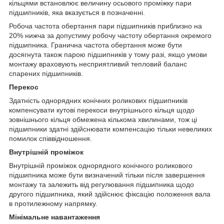
кільцями встановлює величину осьового проміжку пари
підшипників, яка вказується в позначенні.
Робоча частота обертання пари підшипників приблизно на
20% нижча за допустиму робочу частоту обертання окремого
підшипника. Гранична частота обертання може бути
досягнута також парою підшипників у тому разі, якщо умови
монтажу враховують несприятливий тепловий баланс
спарених підшипників.
Перекос
Здатність однорядних конічних роликових підшипників
компенсувати кутові перекоси внутрішнього кільця щодо
зовнішнього кільця обмежена кількома хвилинами, тож ці
підшипники здатні здійснювати компенсацію тільки невеликих
помилок співвідношення.
Внутрішній проміжок
Внутрішній проміжок однорядного конічного роликового
підшипника може бути визначений тільки після завершення
монтажу та залежить від регулювання підшипника щодо
другого підшипника, який здійснює фіксацію положення вала
в протилежному напрямку.
Мінімальне навантаження