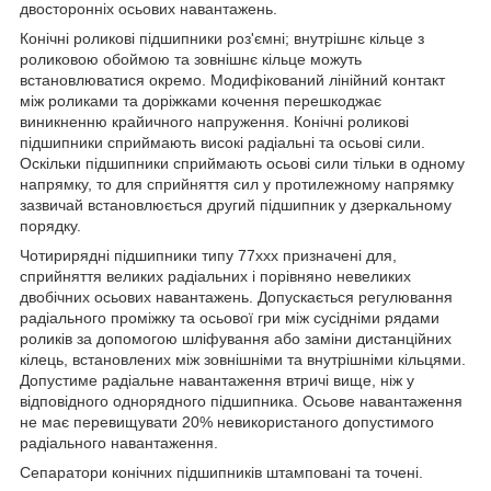
двосторонніх осьових навантажень.
Конічні роликові підшипники роз'ємні; внутрішнє кільце з
роликовою обоймою та зовнішнє кільце можуть
встановлюватися окремо. Модифікований лінійний контакт
між роликами та доріжками кочення перешкоджає
виникненню крайичного напруження. Конічні роликові
підшипники сприймають високі радіальні та осьові сили.
Оскільки підшипники сприймають осьові сили тільки в одному
напрямку, то для сприйняття сил у протилежному напрямку
зазвичай встановлюється другий підшипник у дзеркальному
порядку.
Чотирирядні підшипники типу 77ххх призначені для,
сприйняття великих радіальних і порівняно невеликих
двобічних осьових навантажень. Допускається регулювання
радіального проміжку та осьової гри між сусідніми рядами
роликів за допомогою шліфування або заміни дистанційних
кілець, встановлених між зовнішніми та внутрішніми кільцями.
Допустиме радіальне навантаження втричі вище, ніж у
відповідного однорядного підшипника. Осьове навантаження
не має перевищувати 20% невикористаного допустимого
радіального навантаження.
Сепаратори конічних підшипників штамповані та точені.