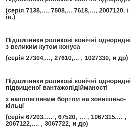
(серія 7138,..., 7508,... 7618,..., 2007120, і
ін.)
Підшипники роликові конічні однорядні
з великим кутом конуса
(серія 27304,..., 27610,... , 1027330, и др)
Підшипники роликові конічні однорядні
підвищеної вантажопідійманості
з наполегливим бортом на зовнішньо-
кільці
(серія 67203,.... , 67520, … , 1067315,... ,
2067122,.... , 3067722, и др)