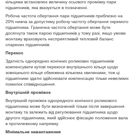
кільцями встановлює величину осьового проміжку пари
підшипників, яка вказується в позначенні.
Робоча частота обертання пари підшипників приблизно на
20% нижча за допустиму робочу частоту обертання окремого
підшипника. Гранична частота обертання може бути
досягнута також парою підшипників у тому разі, якщо умови
монтажу враховують несприятливий тепловий баланс
спарених підшипників.
Перекос
Здатність однорядних конічних роликових підшипників
компенсувати кутові перекоси внутрішнього кільця щодо
зовнішнього кільця обмежена кількома хвилинами, тож ці
підшипники здатні здійснювати компенсацію тільки невеликих
помилок співвідношення.
Внутрішній проміжок
Внутрішній проміжок однорядного конічного роликового
підшипника може бути визначений тільки після завершення
монтажу та залежить від регулювання підшипника щодо
другого підшипника, який здійснює фіксацію положення вала
в протилежному напрямку.
Мінімальне навантаження