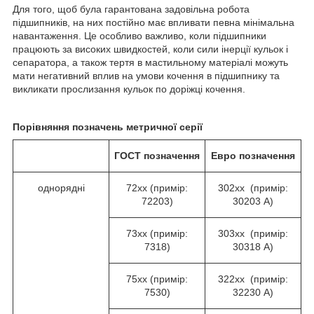
Для того, щоб була гарантована задовільна робота
підшипників, на них постійно має впливати певна мінімальна
навантаження. Це особливо важливо, коли підшипники
працюють за високих швидкостей, коли сили інерції кульок і
сепаратора, а також тертя в мастильному матеріалі можуть
мати негативний вплив на умови кочення в підшипнику та
викликати прослизання кульок по доріжці кочення.
Порівняння позначень метричної серії
ГОСТ
позначення
Евро
позначення
однорядні
72хх (примір:
302хх (примір:
72203)
30203 А)
73хх (примір:
303хх (примір:
7318)
30318 А)
75хх (примір:
322хх (примір:
7530)
32230 А)