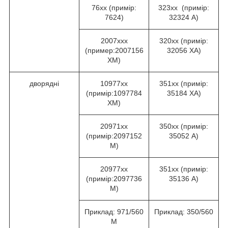
76хх (примір:
323хх (примір:
7624)
32324 А)
2007ххх
320хх (примір:
(пример:2007156
32056 ХА)
ХМ)
дворядні
10977хх
351хх (примір:
(примір:1097784
35184 ХА)
ХМ)
20971хх
350хх (примір:
(примір:2097152
35052 А)
М)
20977хх
351хх (примір:
(примір:2097736
35136 А)
М)
Приклад: 971/560
Приклад: 350/560
М