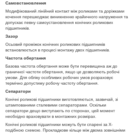
Самовстановлення
Модифікований лінійний контакт між роликами та доріжками
кочення перешкоджає виникненню крайичного напруження та
допускає певну самоустановлення конічних роликових
підшипників.
Зазор
Осьовий проміжок конічних роликових підшипників
встановлюється в процесі монтажу двох підшипників.
Частота обертання
Базова частота обертання може бути перевищена аж до
граничної частоти обертання, якщо це дозволяють робочі
умови. Для обліку особливих робочих умов розраховує
термічно допустиму робочу частоту обертання.
Сепаратори
Конічні роликові підшипники виготовляються, зазвичай, зі
штампованими сталевими сепараторами. Оскільки
сепаратори дещо виступають по сторонах, цей момент
необхідно враховувати в монтажних розмірах.
Конічні роликові підшипники можуть бути спарені за Х-
подібною схемою. Прокладкове кільце між двома зовнішніми