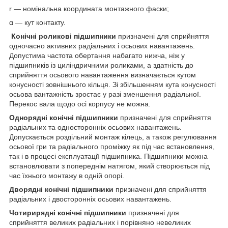
r — номінальна координата монтажного фаски;
α — кут контакту.
Конічні роликові підшипники
призначені для сприйняття
одночасно активних радіальних і осьових навантажень.
Допустима частота обертання набагато нижча, ніж у
підшипників із циліндричними роликами, а здатність до
сприйняття осьового навантаження визначається кутом
конусності зовнішнього кільця. Зі збільшенням кута конусності
осьова вантажність зростає у разі зменшення радіальної.
Перекос вала щодо осі корпусу не можна.
Однорядні конічні підшипники
призначені для сприйняття
радіальних та односторонніх осьових навантажень.
Допускається роздільний монтаж кілець, а також регулювання
осьової гри та радіального проміжку як під час встановлення,
так і в процесі експлуатації підшипника. Підшипники можна
встановлювати з попереднім натягом, який створюється під
час їхнього монтажу в одній опорі.
Дворядні конічні підшипники
призначені для сприйняття
радіальних і двосторонніх осьових навантажень.
Чотирирядні конічні підшипники
призначені для
сприйняття великих радіальних і порівняно невеликих