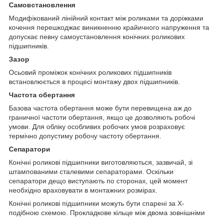
Самовстановлення
Модифікований лінійний контакт між роликами та доріжками
кочення перешкоджає виникненню крайичного напруження та
допускає певну самоустановлення конічних роликових
підшипників.
Зазор
Осьовий проміжок конічних роликових підшипників
встановлюється в процесі монтажу двох підшипників.
Частота обертання
Базова частота обертання може бути перевищена аж до
граничної частоти обертання, якщо це дозволяють робочі
умови. Для обліку особливих робочих умов розраховує
термічно допустиму робочу частоту обертання.
Сепаратори
Конічні роликові підшипники виготовляються, зазвичай, зі
штампованими сталевими сепараторами. Оскільки
сепаратори дещо виступають по сторонах, цей момент
необхідно враховувати в монтажних розмірах.
Конічні роликові підшипники можуть бути спарені за Х-
подібною схемою. Прокладкове кільце між двома зовнішніми