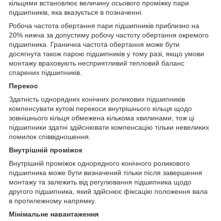
кільцями встановлює величину осьового проміжку пари
підшипників, яка вказується в позначенні.
Робоча частота обертання пари підшипників приблизно на
20% нижча за допустиму робочу частоту обертання окремого
підшипника. Гранична частота обертання може бути
досягнута також парою підшипників у тому разі, якщо умови
монтажу враховують несприятливий тепловий баланс
спарених підшипників.
Перекос
Здатність однорядних конічних роликових підшипників
компенсувати кутові перекоси внутрішнього кільця щодо
зовнішнього кільця обмежена кількома хвилинами, тож ці
підшипники здатні здійснювати компенсацію тільки невеликих
помилок співвідношення.
Внутрішній проміжок
Внутрішній проміжок однорядного конічного роликового
підшипника може бути визначений тільки після завершення
монтажу та залежить від регулювання підшипника щодо
другого підшипника, який здійснює фіксацію положення вала
в протилежному напрямку.
Мінімальне навантаження