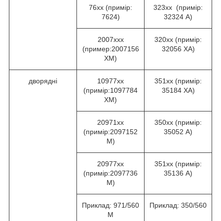
76хх (примір:
323хх (примір:
7624)
32324 А)
2007ххх
320хх (примір:
(пример:2007156
32056 ХА)
ХМ)
дворядні
10977хх
351хх (примір:
(примір:1097784
35184 ХА)
ХМ)
20971хх
350хх (примір:
(примір:2097152
35052 А)
М)
20977хх
351хх (примір:
(примір:2097736
35136 А)
М)
Приклад: 971/560
Приклад: 350/560
М