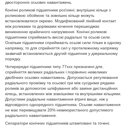
двосторонніх осьових навантажень.
Конічні роликові підшипники роз'ємні; внутрішнє кільце з
роликовою обоймою та зовнішнє кільце можуть
встановлюватися окремо. Модифікований лінійний контакт
між роликами та доріжками кочення перешкоджає
виникненню крайичного напруження. Конічні роликові
підшипники сприймають високі радіальні та осьові сили.
Оскільки підшипники сприймають осьові сили тільки в одному
напрямку, то для сприйняття сил у протилежному напрямку
зазвичай встановлюється другий підшипник у дзеркальному
порядку.
Чотирирядні підшипники типу 77ххх призначені для,
сприйняття великих радіальних і порівняно невеликих
двобічних осьових навантажень. Допускається регулювання
радіального проміжку та осьової гри між сусідніми рядами
роликів за допомогою шліфування або заміни дистанційних
кілець, встановлених між зовнішніми та внутрішніми кільцями.
Допустиме радіальне навантаження втричі вище, ніж у
відповідного однорядного підшипника. Осьове навантаження
не має перевищувати 20% невикористаного допустимого
радіального навантаження.
Сепаратори конічних підшипників штамповані та точені.