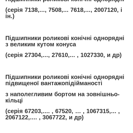
(серія 7138,..., 7508,... 7618,..., 2007120, і
ін.)
Підшипники роликові конічні однорядні
з великим кутом конуса
(серія 27304,..., 27610,... , 1027330, и др)
Підшипники роликові конічні однорядні
підвищеної вантажопідійманості
з наполегливим бортом на зовнішньо-
кільці
(серія 67203,.... , 67520, … , 1067315,... ,
2067122,.... , 3067722, и др)