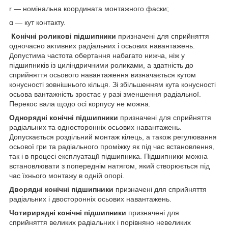
r — номінальна координата монтажного фаски;
α — кут контакту.
Конічні роликові підшипники
призначені для сприйняття
одночасно активних радіальних і осьових навантажень.
Допустима частота обертання набагато нижча, ніж у
підшипників із циліндричними роликами, а здатність до
сприйняття осьового навантаження визначається кутом
конусності зовнішнього кільця. Зі збільшенням кута конусності
осьова вантажність зростає у разі зменшення радіальної.
Перекос вала щодо осі корпусу не можна.
Однорядні конічні підшипники
призначені для сприйняття
радіальних та односторонніх осьових навантажень.
Допускається роздільний монтаж кілець, а також регулювання
осьової гри та радіального проміжку як під час встановлення,
так і в процесі експлуатації підшипника. Підшипники можна
встановлювати з попереднім натягом, який створюється під
час їхнього монтажу в одній опорі.
Дворядні конічні підшипники
призначені для сприйняття
радіальних і двосторонніх осьових навантажень.
Чотирирядні конічні підшипники
призначені для
сприйняття великих радіальних і порівняно невеликих