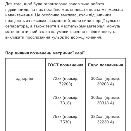
Для того, щоб була гарантована задовільна робота
підшипників, на них постійно має впливати певна мінімальна
навантаження. Це особливо важливо, коли підшипники
працюють за високих швидкостей, коли сили інерції кульок і
сепаратора, а також тертя в мастильному матеріалі можуть
мати негативний вплив на умови кочення в підшипнику та
викликати прослизання кульок по доріжці кочення.
Порівняння позначень метричної серії
ГОСТ
позначення
Евро
позначення
однорядні
72хх (примір:
302хх (примір:
72203)
30203 А)
73хх (примір:
303хх (примір:
7318)
30318 А)
75хх (примір:
322хх (примір:
7530)
32230 А)