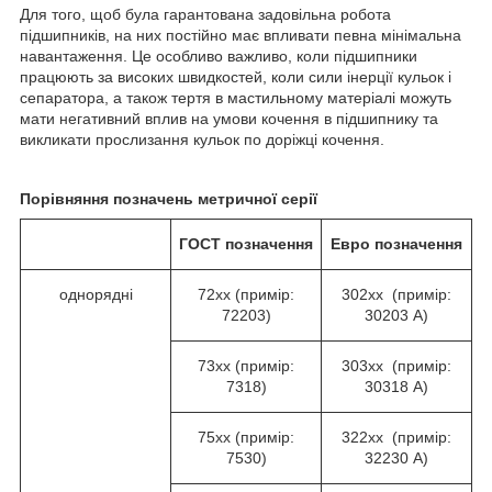
Для того, щоб була гарантована задовільна робота
підшипників, на них постійно має впливати певна мінімальна
навантаження. Це особливо важливо, коли підшипники
працюють за високих швидкостей, коли сили інерції кульок і
сепаратора, а також тертя в мастильному матеріалі можуть
мати негативний вплив на умови кочення в підшипнику та
викликати прослизання кульок по доріжці кочення.
Порівняння позначень метричної серії
ГОСТ
позначення
Евро
позначення
однорядні
72хх (примір:
302хх (примір:
72203)
30203 А)
73хх (примір:
303хх (примір:
7318)
30318 А)
75хх (примір:
322хх (примір:
7530)
32230 А)