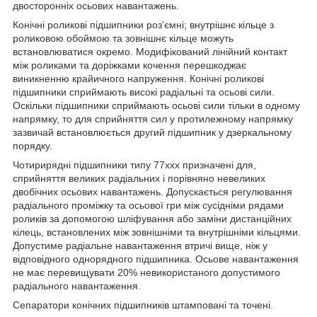
двосторонніх осьових навантажень.
Конічні роликові підшипники роз'ємні; внутрішнє кільце з
роликовою обоймою та зовнішнє кільце можуть
встановлюватися окремо. Модифікований лінійний контакт
між роликами та доріжками кочення перешкоджає
виникненню крайичного напруження. Конічні роликові
підшипники сприймають високі радіальні та осьові сили.
Оскільки підшипники сприймають осьові сили тільки в одному
напрямку, то для сприйняття сил у протилежному напрямку
зазвичай встановлюється другий підшипник у дзеркальному
порядку.
Чотирирядні підшипники типу 77ххх призначені для,
сприйняття великих радіальних і порівняно невеликих
двобічних осьових навантажень. Допускається регулювання
радіального проміжку та осьової гри між сусідніми рядами
роликів за допомогою шліфування або заміни дистанційних
кілець, встановлених між зовнішніми та внутрішніми кільцями.
Допустиме радіальне навантаження втричі вище, ніж у
відповідного однорядного підшипника. Осьове навантаження
не має перевищувати 20% невикористаного допустимого
радіального навантаження.
Сепаратори конічних підшипників штамповані та точені.