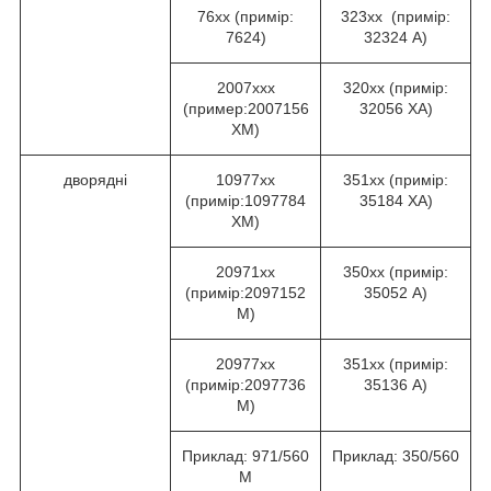
76хх (примір:
323хх (примір:
7624)
32324 А)
2007ххх
320хх (примір:
(пример:2007156
32056 ХА)
ХМ)
дворядні
10977хх
351хх (примір:
(примір:1097784
35184 ХА)
ХМ)
20971хх
350хх (примір:
(примір:2097152
35052 А)
М)
20977хх
351хх (примір:
(примір:2097736
35136 А)
М)
Приклад: 971/560
Приклад: 350/560
М