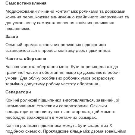
Самовстановлення
Модифікований лінійний контакт між роликами та доріжками
кочення перешкоджає виникненню крайичного напруження та
допускає певну самоустановлення конічних роликових
підшипників.
Зазор
Осьовий проміжок конічних роликових підшипників
встановлюється в процесі монтажу двох підшипників.
Частота обертання
Базова частота обертання може бути перевищена аж до
граничної частоти обертання, якщо це дозволяють робочі
умови. Для обліку особливих робочих умов розраховує
термічно допустиму робочу частоту обертання.
Сепаратори
Конічні роликові підшипники виготовляються, зазвичай, зі
штампованими сталевими сепараторами. Оскільки
сепаратори дещо виступають по сторонах, цей момент
необхідно враховувати в монтажних розмірах.
Конічні роликові підшипники можуть бути спарені за Х-
подібною схемою. Прокладкове кільце між двома зовнішніми