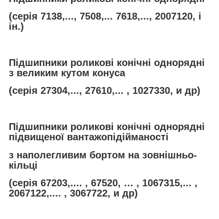
(серія 7138,..., 7508,... 7618,..., 2007120, і
ін.)
Підшипники роликові конічні однорядні
з великим кутом конуса
(серія 27304,..., 27610,... , 1027330, и др)
Підшипники роликові конічні однорядні
підвищеної вантажопідійманості
з наполегливим бортом на зовнішньо-
кільці
(серія 67203,.... , 67520, … , 1067315,... ,
2067122,.... , 3067722, и др)