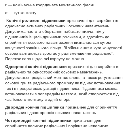
r — номінальна координата монтажного фаски;
α — кут контакту.
Конічні роликові підшипники
призначені для сприйняття
одночасно активних радіальних і осьових навантажень.
Допустима частота обертання набагато нижча, ніж у
підшипників із циліндричними роликами, а здатність до
сприйняття осьового навантаження визначається кутом
конусності зовнішнього кільця. Зі збільшенням кута конусності
осьова вантажність зростає у разі зменшення радіальної.
Перекос вала щодо осі корпусу не можна.
Однорядні конічні підшипники
призначені для сприйняття
радіальних та односторонніх осьових навантажень.
Допускається роздільний монтаж кілець, а також регулювання
осьової гри та радіального проміжку як під час встановлення,
так і в процесі експлуатації підшипника. Підшипники можна
встановлювати з попереднім натягом, який створюється під
час їхнього монтажу в одній опорі.
Дворядні конічні підшипники
призначені для сприйняття
радіальних і двосторонніх осьових навантажень.
Чотирирядні конічні підшипники
призначені для
сприйняття великих радіальних і порівняно невеликих