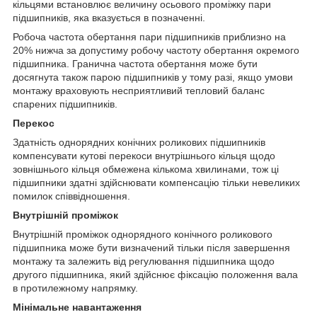
кільцями встановлює величину осьового проміжку пари
підшипників, яка вказується в позначенні.
Робоча частота обертання пари підшипників приблизно на
20% нижча за допустиму робочу частоту обертання окремого
підшипника. Гранична частота обертання може бути
досягнута також парою підшипників у тому разі, якщо умови
монтажу враховують несприятливий тепловий баланс
спарених підшипників.
Перекос
Здатність однорядних конічних роликових підшипників
компенсувати кутові перекоси внутрішнього кільця щодо
зовнішнього кільця обмежена кількома хвилинами, тож ці
підшипники здатні здійснювати компенсацію тільки невеликих
помилок співвідношення.
Внутрішній проміжок
Внутрішній проміжок однорядного конічного роликового
підшипника може бути визначений тільки після завершення
монтажу та залежить від регулювання підшипника щодо
другого підшипника, який здійснює фіксацію положення вала
в протилежному напрямку.
Мінімальне навантаження